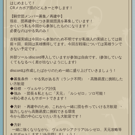
はじめまして！
CRメカポア団のどんきーと申します！
【騎空団メンバー募集／再建中】
現在、団再建中につき新規団員を募集しています！
かくいう私も今回から参加したものになります！
必要なのはやる気のみ！
古戦場実績は今回から参加のため不明ですが私個人の実績としては前
前々回、前回は英雄獲得してます。今回古戦場については英雄ランで
きない予定です。
外部ツール:discord導入していますが参加は自由です。(参加していな
くてもなるべく差が出ないようにします)
discordは作成したばかりのため一緒に盛り上げていきましょう！
◆募集条件 ・やる気がある方（ランク不問） ・高難易度に挑戦した
い方歓迎
◆目標 ・ヴェルサシア討伐
◆強み ・団長＆私ともに「天元」「ルシゼロ」ソロ可能！
→初心者さんもサポートできます！
◆方針 ・再建中のため、これから一緒に団を作っていける方歓迎 ・
協力しながら高難易度に挑戦できる環境
今から団の中心になりたい方も大歓迎です！
◆方針
一緒に強くなりながら、ヴェルサシアクリア(ルシゼロ、天元攻略等
もサポートします！)を目指しましょう！