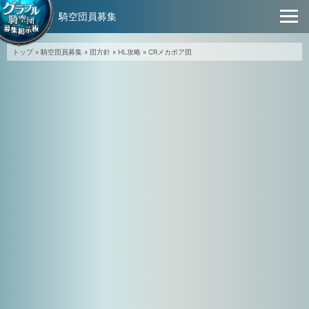
騎空団員募集
トップ
»
騎空団員募集
»
団方針
»
HL攻略
»
CRメカポア団