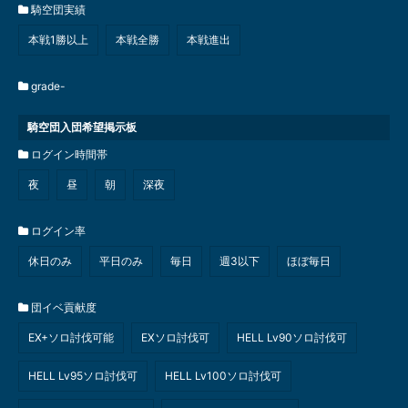
騎空団実績
本戦1勝以上
本戦全勝
本戦進出
grade-
騎空団入団希望掲示板
ログイン時間帯
夜
昼
朝
深夜
ログイン率
休日のみ
平日のみ
毎日
週3以下
ほぼ毎日
団イベ貢献度
EX+ソロ討伐可能
EXソロ討伐可
HELL Lv90ソロ討伐可
HELL Lv95ソロ討伐可
HELL Lv100ソロ討伐可