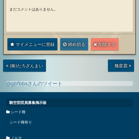
まだコメントはありません。
マイメニューに登録
締め切る
削除する
次
前
(株)たろざんまい
幾星霜
の
の
投
投
稿
稿
@gbfbbsさんのツイート
騎空団団員募集掲示板
シード権
シード権有り
ノルマ