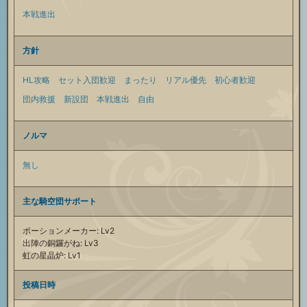
本戦進出
方針
HL攻略
セット入団歓迎
まったり
リアル優先
初心者歓迎
団内救援
新設団
本戦進出
自由
ノルマ
無し
主な騎空団サポート
ポーションメーカー: Lv2
出陣の銅鑼がね: Lv3
虹の星晶炉: Lv1
投稿日時