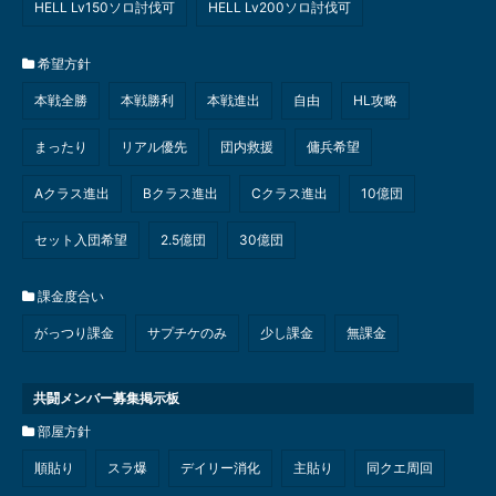
HELL Lv150ソロ討伐可
HELL Lv200ソロ討伐可
希望方針
本戦全勝
本戦勝利
本戦進出
自由
HL攻略
まったり
リアル優先
団内救援
傭兵希望
Aクラス進出
Bクラス進出
Cクラス進出
10億団
セット入団希望
2.5億団
30億団
課金度合い
がっつり課金
サプチケのみ
少し課金
無課金
共闘メンバー募集掲示板
部屋方針
順貼り
スラ爆
デイリー消化
主貼り
同クエ周回