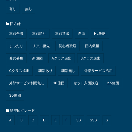
有り
無し
団方針
本戦全勝
本戦勝利
本戦進出
自由
HL攻略
まったり
リアル優先
初心者歓迎
団内救援
傭兵募集
新設団
Aクラス進出
Bクラス進出
Cクラス進出
朝活あり
朝活無し
外部サービス活用
外部サービス利用無し
10億団
セット入団歓迎
2.5億団
30億団
騎空団グレード
A
B
C
D
E
F
SS
SSS
S