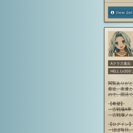
View deta
Aクラス進出
HELL Lv2
閲覧ありがと
最近、友達と
ので、団活で
【希望】
・古戦場A帯
・古戦場ノル
【ログイン】
・ほぼ毎日。