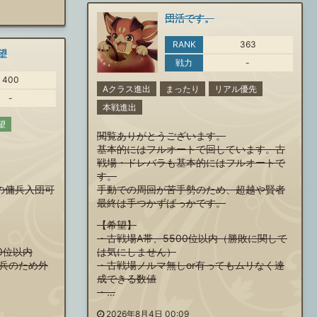
団活です。
RANK
363
望
戦力
-
400
Aクラス進出
まったり
リアル優先
-
本戦進出
望
閲覧ありがとうございます。
基本的にはフルオートで回しています。古
戦場・ドレバラも基本的にはフルオートで
す。
の傭兵入団可
手動での周回が苦手勢のため、超越や賢者
最終は手つかずばっかです。
【希望】
・古戦場A帯、5500位以内（勝敗に関して
0位以内
は気にしません）
兵のため外
・古戦場ノルマ無しor有ってもムリなく達
成できる数値
・…
2026年8月4日 00:09