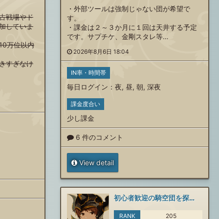
・外部ツールは強制じゃない団が希望で
古戦場やド
す。
加していま
・課金は２～３か月に１回は天井する予定
です。サプチケ、金剛スタレ等…
10万位以内
2026年8月6日 18:04
きすぎなけ
IN率・時間帯
毎日ログイン
：
夜
,
昼
,
朝
,
深夜
課金度合い
少し課金
6 件のコメント
View detail
初心者歓迎の騎空団を探しています
RANK
205