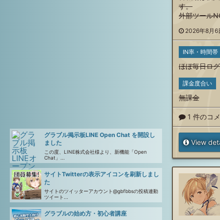
す。
外部ツールN
2026年8月6日
IN率・時間帯
ほぼ毎日ログ
課金度合い
無課金
1 件のコ
グラブル掲示板LINE Open Chat を開設し
View deta
ました
この度、LINE株式会社様より、新機能「Open
Chat」...
サイトTwitterの表示アイコンを刷新しまし
た
サイトのツイッターアカウント@gbfbbsの投稿連動
ツイート...
グラブルの始め方・初心者講座