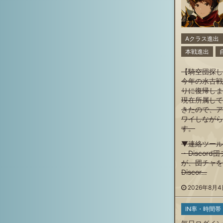
Aクラス進出
本戦進出
【騎空団探し
今年の水古戦
りに復帰しま
現在所属して
きたので、ア
ワイしながら
す。
▼連絡ツール
・Discor
が、団チャを
Discor…
2026年8月4日
IN率・時間帯