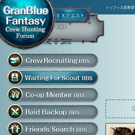
トップ
»
入団希望
ＥＸクエスト
準備中
騎空団員募集掲示板
グラブル騎空団募集掲示
騎空団入団希望掲示板
共闘部屋・メンバー掲示板
マルチバトル救援募集掲示板