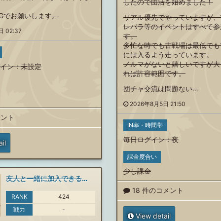
したので団活を始めました！
Gでお願いします。
リアル優先でやっていますが、
レパラ等のイベントはすべて参
 02:37
す。
多忙な時でも古戦場は最低でも
には入るよう走っています。
ノルマがないと嬉しいですが大
イン
：未設定
れば許容範囲です。
団チャ交流は問題ない…
2026年8月5日 21:50
メント
IN率・時間帯
毎日ログイン
：
夜
il
課金度合い
少し課金
友人と一緒に加入できる騎空団を探しています。
18 件のコメント
RANK
424
戦力
-
View detail