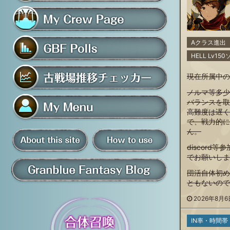
フレンド募集掲示板
マイ騎空団ページ
Aクラス進出
HELL Lv1
グラブルアンケート
現在所属中の
ノルマ等多少
古戦場推移チェッカー
バランスを取
高難度は遅く
で、戦力的に
マイメニュー
ん。
discord
板
でお願いしま
騎空団員募集掲示板
掲示板の使い方
団活自体初め
ともないので
グラブル情報・ブログ
2026年8月6日
IN率・時間帯
について