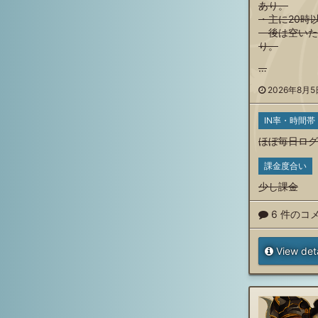
あり。
・主に20時
後は空いた時
り。
…
2026年8月5日
IN率・時間帯
ほぼ毎日ログ
課金度合い
少し課金
6 件のコ
View deta