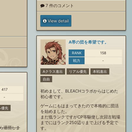
7 件のコメント
View detail
A帯の団を希望です。
RANK
158
戦力
-
Aクラス進出
リアル優先
本戦進出
自由
417
初めまして、BLEACHコラボからはじめた
初心者です。
-
ゲームにもはまってきたので本格的に団活
ル優先
を始めました。
まだ低ランクですがCP等駆使し次回古戦場
までにはランク250辺りまで上げる予定で
ら退団しま
す。