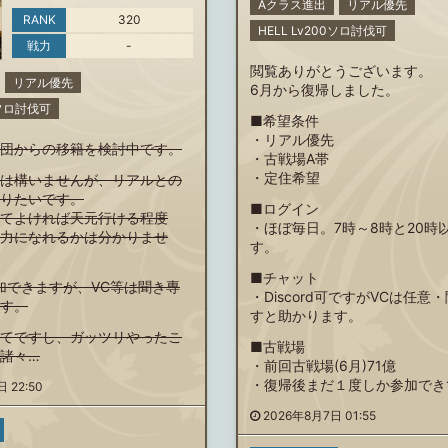
Aクラス進出
リアル優先
RANK
320
HELL Lv200ソロ討伐可
戦力
-
閲覧ありがとうございます。
リアル優先
6月から復帰しました。
50ソロ討伐可
■希望条件
・リアル優先
団からの移籍を検討中です。
・古戦場A帯
・定住希望
は構いませんが、リアルとの
りたいです。
■ログイン
てよければ天元行ける程度
・ほぼ毎日。7時～8時と20時
力になれるかは分かりませ
す。
■チャット
等参加できますが、VC等は聞き専
・Discord可ですがVCは任意
す。
すと助かります。
てですし、ガッツリやったこ
■古戦場
諸々…
・前回古戦場(6月)71億
・復帰後まだ１度しか参加でき
 22:50
2026年8月7日 01:55