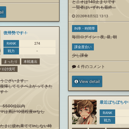
とニオは140止まりです
・賢者はいずれも最終…
il
2026年8月5日 13:13
IN率・時間帯
復帰勢です！
毎日ログイン
：
夜
,
昼
,
朝
RANK
274
課金度合い
戦力
-
少し課金
まったり
本戦進出
4 件のコメント
00ソロ討伐可
うございます。
View detail
復帰してモチベ上がってきた
す！
、5500位以内
マは累計10億程度orなし
RANK
戦力
たまに疲れ果ててInしない時