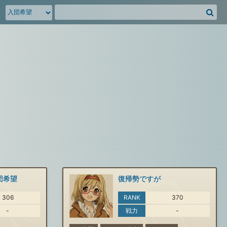
騎
空
団
募
集
掲
示
板
を
検
索
団希望
復帰勢ですが
306
RANK
370
-
戦力
-