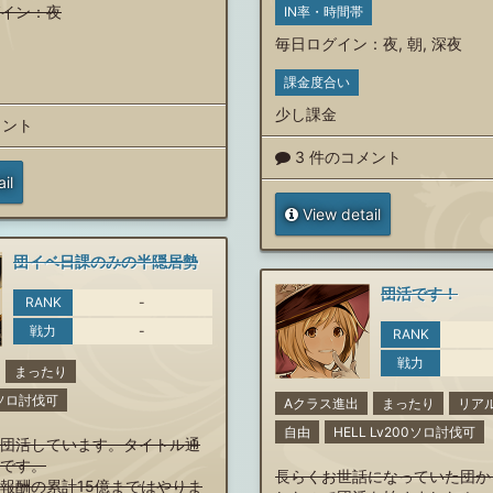
イン
：
夜
IN率・時間帯
毎日ログイン
：
夜
,
朝
,
深夜
課金度合い
少し課金
メント
3 件のコメント
il
View detail
団イベ日課のみの半隠居勢
団活です！
RANK
-
戦力
-
RANK
戦力
まったり
00ソロ討伐可
Aクラス進出
まったり
リア
自由
HELL Lv200ソロ討伐可
団活しています。タイトル通
です。
長らくお世話になっていた団か
報酬の累計15億まではやりま