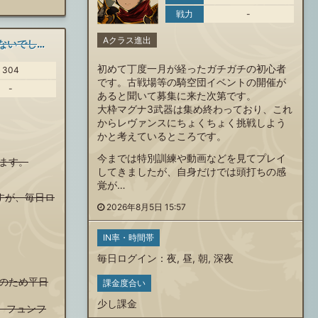
戦力
-
Aクラス進出
拾っていただけないでしょうか
初めて丁度一月が経ったガチガチの初心者
304
です。古戦場等の騎空団イベントの開催が
-
あると聞いて募集に来た次第です。
大枠マグナ3武器は集め終わっており、これ
からレヴァンスにちょくちょく挑戦しよう
かと考えているところです。
今までは特別訓練や動画などを見てプレイ
ます。
してきましたが、自身だけでは頭打ちの感
覚が…
すが、毎日ロ
2026年8月5日 15:57
IN率・時間帯
毎日ログイン
：
夜
,
昼
,
朝
,
深夜
のため平日
課金度合い
少し課金
。フュンフ