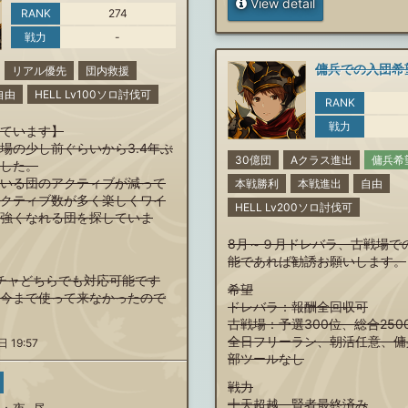
View detail
RANK
274
戦力
-
傭兵での入団希
リアル優先
団内救援
自由
HELL Lv100ソロ討伐可
RANK
戦力
ています】
場の少し前ぐらいから3.4年ぶ
30億団
Aクラス進出
傭兵希
した。
いる団のアクティブが減って
本戦勝利
本戦進出
自由
クティブ数が多く楽しくワイ
HELL Lv200ソロ討伐可
強くなれる団を探していま
8月～９月ドレバラ、古戦場で
能であれば勧誘お願いします。
d団チャどちらでも対応可能です
希望
今まで使って来なかったので
ドレバラ：報酬全回収可
古戦場：予選300位、総合250
全日フリーラン、朝活任意、傭
 19:57
部ツールなし
戦力
十天超越、賢者最終済み