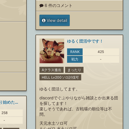
6 件のコメント
View detail
ゆるく団活中です！
RANK
425
戦力
-
Aクラス進出
まったり
HELL Lv200ソロ討伐可
ゆるく団活してます。
discordでぐぶやりながら雑談とか出来る団
最近ぼちぼちやり始めた復帰勢です
を探してます！
楽しそうであれば、古戦場の順位等は不
258
問。
-
天元水土ソロ可
ルシゼロ 水土ソロ可