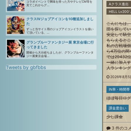
コラボイベントで興味を持った方やテレビCM等を
Aクラス進出
見てこれからグ...
HELL Lv2
クラスⅣジョブアイコンを10種追加しまし
こんにちは。
た
団を探してい
ずっと当サイト用のジョブアイコンイラストを描い
て頂いている、...
安定して騎空
もらえるとこ
グランブルーファンタジー展 東京会場に行
私の古戦場個
ってきました
ら4万位の間
開催から大分経ちましたが、グランブルーファンタ
では29432
ジー展東京会場...
一緒に加入す
Tweets by gbfbbs
人ランキング
2026年8月5日
IN率・時間帯
ほぼ毎日ログ
課金度合い
少し課金
3 件のコ