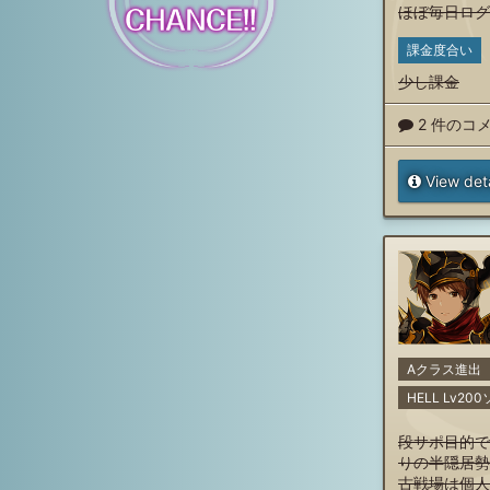
ほぼ毎日ログ
課金度合い
少し課金
2 件のコ
View deta
Aクラス進出
HELL Lv2
段サポ目的で
りの半隠居勢
古戦場は個人