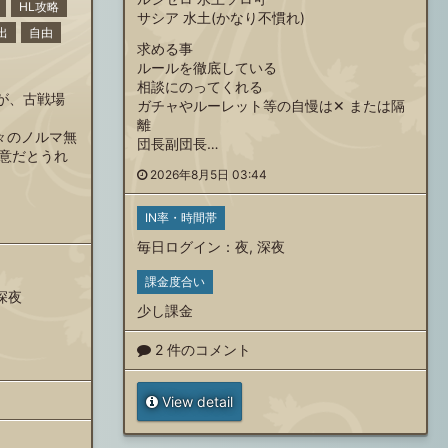
HL攻略
サシア 水土(かなり不慣れ)
出
自由
求める事
ルールを徹底している
相談にのってくれる
が、古戦場
ガチャやルーレット等の自慢は‪✕‬ または隔
離
々のノルマ無
団長副団長…
意だとうれ
2026年8月5日 03:44
IN率・時間帯
毎日ログイン
：
夜
,
深夜
課金度合い
深夜
少し課金
2 件のコメント
View detail