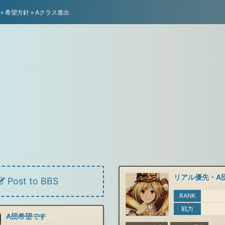
»
希望方針
»
Aクラス進出
リアル優先・A
Post to BBS
RANK
戦力
A団希望です