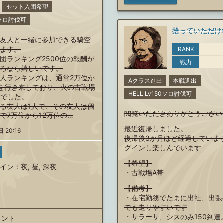
セット入団希望
00ソロ討伐可
友人と一緒に参加できる騎空
ます。
RANK
団ランキング2500位の報酬が
戦力
ろなら嬉しいです。
人ランキングは、通常2万位か
Aクラス進出
本戦進出
を行き来しており、火の古戦場
HELL Lv150ソロ討伐可
位でした。
る友人は1人で、その友人は個
閲覧いただきありがとうござい
で7万位から12万位の…
最近復帰しました。
 20:16
復帰後3か月ほど経過していま
グインし楽しんでいます
【希望】
イン
：
夜
,
昼
,
深夜
・古戦場A帯
【備考】
・在宅勤務でたまに出社、出張
でも走りやすいです
・サラーサ、シスのみ150到達
メント