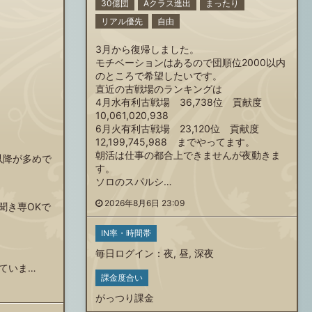
30億団
Aクラス進出
まったり
リアル優先
自由
3月から復帰しました。
モチベーションはあるので団順位2000以内
のところで希望したいです。
直近の古戦場のランキングは
4月水有利古戦場 36,738位 貢献度
10,061,020,938
6月火有利古戦場 23,120位 貢献度
12,199,745,988 までやってます。
朝活は仕事の都合上できませんが夜動きま
以降が多めで
す。
ソロのスパルシ…
2026年8月6日 23:09
・聞き専OKで
IN率・時間帯
毎日ログイン
：
夜
,
昼
,
深夜
ていま…
課金度合い
がっつり課金