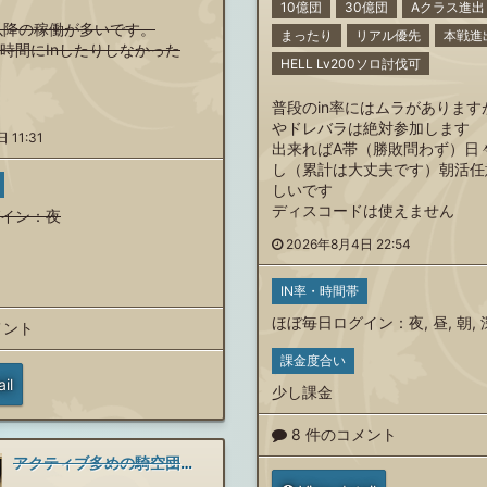
10億団
30億団
Aクラス進出
以降の稼働が多いです。
まったり
リアル優先
本戦進
間にInしたりしなかった
HELL Lv200ソロ討伐可
普段のin率にはムラがあります
やドレバラは絶対参加します
 11:31
出来ればA帯（勝敗問わず）日
し（累計は大丈夫です）朝活任
しいです
ディスコードは使えません
イン
：
夜
2026年8月4日 22:54
IN率・時間帯
ほぼ毎日ログイン
：
夜
,
昼
,
朝
,
メント
課金度合い
il
少し課金
8 件のコメント
アクティブ多めの騎空団を探しています