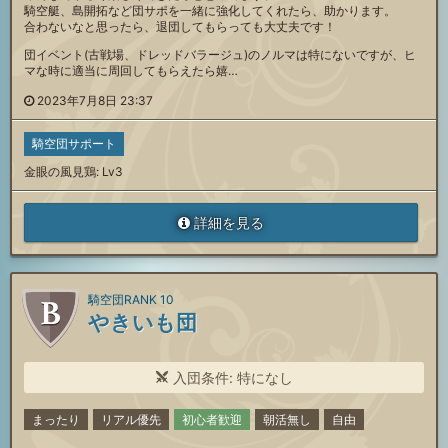
騎空艇、島開拓など団サポを一緒に強化してくれたら、助かります。
合わないなと思ったら、退団してもらっても大丈夫です！
団イベント(古戦場、ドレッドバラージュ)のノルマは特にないですが、ヒ
マな時に適当に周回してもらえたら嬉…
2023年7月8日 23:37
騎空団サポート
金眼の風見鶏: Lv3
詳細を見る
騎空団RANK 10
やきいも団
入団条件: 特になし
まったり
リアル優先
初心者歓迎
朝活無し
自由