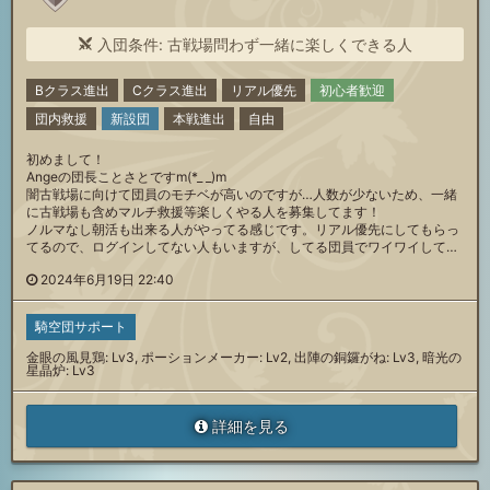
入団条件: 古戦場問わず一緒に楽しくできる人
Bクラス進出
Cクラス進出
リアル優先
初心者歓迎
団内救援
新設団
本戦進出
自由
初めまして！
Angeの団長ことさとですm(*_ _)m
闇古戦場に向けて団員のモチベが高いのですが…人数が少ないため、一緒
に古戦場も含めマルチ救援等楽しくやる人を募集してます！
ノルマなし朝活も出来る人がやってる感じです。リアル優先にしてもらっ
てるので、ログインしてない人もいますが、してる団員でワイワイして…
2024年6月19日 22:40
騎空団サポート
金眼の風見鶏: Lv3, ポーションメーカー: Lv2, 出陣の銅鑼がね: Lv3, 暗光の
星晶炉: Lv3
詳細を見る