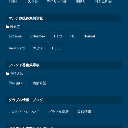
順貼り
スラ爆
デイリー消化
主貼り
同クエ周回
マルチ救援募集掲示板
難易度
Extreme
Extreme+
Hard
HL
Normal
Very Hard
マグナ
HELL
フレンド募集掲示板
申請方法
即申請OK
挨拶希望
グラブル情報・ブログ
このサイトについて
グラブル情報
攻略情報