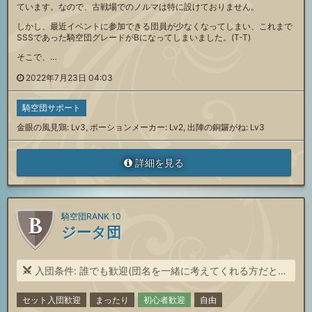
ています。なので、古戦場でのノルマは特に設けておりません。
しかし、最近イベントに参加できる団員が少なくなってしまい、これまで
SSSであった騎空団グレードがBになってしまいました。(T-T)
そこで、…
2022年7月23日 04:03
騎空団サポート
金眼の風見鶏: Lv3, ポーションメーカー: Lv2, 出陣の銅鑼がね: Lv3
詳細を見る
騎空団RANK 10
ジータ団
入団条件: 誰でも歓迎(団名を一緒に考えてくれる方だと尚嬉しい)
セット入団歓迎
まったり
初心者歓迎
自由