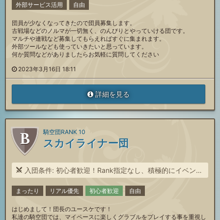
外部サービス活用
自由
団員が少なくなってきたので団員募集します。
古戦場などのノルマが一切無く、のんびりとやっていける団です。
マルチや連戦など募集してもらえればすぐに集まれます。
外部ツールなども使っていきたいと思っています。
何か質問などがありましたらお気軽に質問してください
2023年3月16日 18:11
詳細を見る
騎空団RANK 10
スカイライナー団
入団条件: 初心者歓迎！Rank指定なし、積極的にイベント参加出来る方
まったり
リアル優先
初心者歓迎
自由
はじめまして！団長のユースケです！
私達の騎空団では、マイペースに楽しくグラブルをプレイする事を重視し