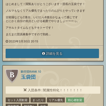
はじめまして！閲覧ありがとうございます！団長の玉袋です！
ノルマもなくリアル優先でまったりのんびりとやっていきます
古戦場などもC進出、いけたらB進出かなぁって感じです
とにかく自分の気分といける範囲でやりましょーーーっ。
アサルトタイムなどもテキトーです！
まだまだ団員募集中ですので気軽…
2023年3月30日 20:15
詳細を見る
騎空団RANK 10
玉袋団
入団条件: 闇属性特化！！！！！！！
セット入団歓迎
まったり
リアル優先
初心者歓迎