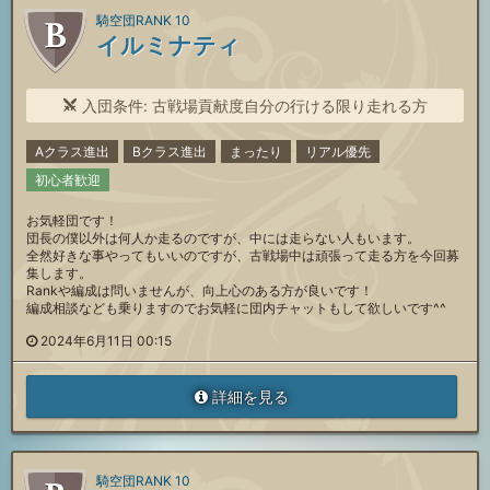
騎空団RANK 10
イルミナティ
入団条件: 古戦場貢献度自分の行ける限り走れる方
Aクラス進出
Bクラス進出
まったり
リアル優先
初心者歓迎
お気軽団です！
団長の僕以外は何人か走るのですが、中には走らない人もいます。
全然好きな事やってもいいのですが、古戦場中は頑張って走る方を今回募
集します。
Rankや編成は問いませんが、向上心のある方が良いです！
編成相談なども乗りますのでお気軽に団内チャットもして欲しいです^^
2024年6月11日 00:15
詳細を見る
騎空団RANK 10