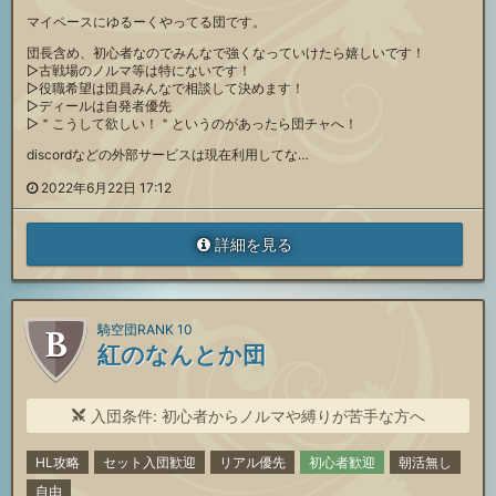
マイペースにゆるーくやってる団です。
団長含め、初心者なのでみんなで強くなっていけたら嬉しいです！
▷古戦場のノルマ等は特にないです！
▷役職希望は団員みんなで相談して決めます！
▷ディールは自発者優先
▷＂こうして欲しい！＂というのがあったら団チャへ！
discordなどの外部サービスは現在利用してな…
2022年6月22日 17:12
詳細を見る
騎空団RANK 10
紅のなんとか団
入団条件: 初心者からノルマや縛りが苦手な方へ
HL攻略
セット入団歓迎
リアル優先
初心者歓迎
朝活無し
自由