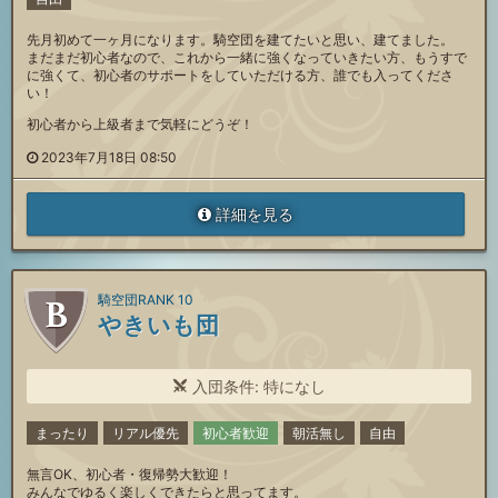
先月初めて一ヶ月になります。騎空団を建てたいと思い、建てました。
まだまだ初心者なので、これから一緒に強くなっていきたい方、もうすで
に強くて、初心者のサポートをしていただける方、誰でも入ってくださ
い！
初心者から上級者まで気軽にどうぞ！
2023年7月18日 08:50
詳細を見る
騎空団RANK 10
やきいも団
入団条件: 特になし
まったり
リアル優先
初心者歓迎
朝活無し
自由
無言OK、初心者・復帰勢大歓迎！
みんなでゆるく楽しくできたらと思ってます。