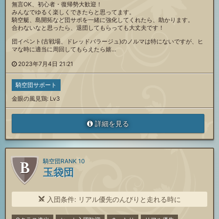
無言OK、初心者・復帰勢大歓迎！
みんなでゆるく楽しくできたらと思ってます。
騎空艇、島開拓など団サポを一緒に強化してくれたら、助かります。
合わないなと思ったら、退団してもらっても大丈夫です！
団イベント(古戦場、ドレッドバラージュ)のノルマは特にないですが、ヒ
マな時に適当に周回してもらえたら嬉…
2023年7月4日 21:21
騎空団サポート
金眼の風見鶏: Lv3
詳細を見る
騎空団RANK 10
玉袋団
入団条件: リアル優先のんびりと走れる時に