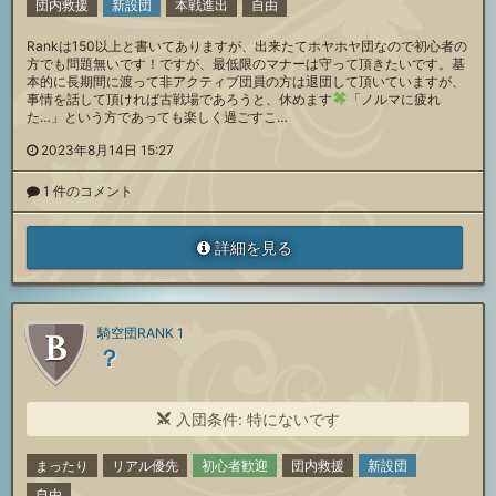
団内救援
新設団
本戦進出
自由
Rankは150以上と書いてありますが、出来たてホヤホヤ団なので初心者の
方でも問題無いです！ですが、最低限のマナーは守って頂きたいです。基
本的に長期間に渡って非アクティブ団員の方は退団して頂いていますが、
事情を話して頂ければ古戦場であろうと、休めます
「ノルマに疲れ
た…」という方であっても楽しく過ごすこ…
2023年8月14日 15:27
1 件のコメント
詳細を見る
騎空団RANK 1
？
入団条件: 特にないです
まったり
リアル優先
初心者歓迎
団内救援
新設団
自由