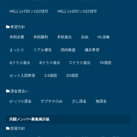
HELL Lv150ソロ討伐可
HELL Lv200ソロ討伐可
希望方針
本戦全勝
本戦勝利
本戦進出
自由
HL攻略
まったり
リアル優先
団内救援
傭兵希望
Aクラス進出
Bクラス進出
Cクラス進出
10億団
セット入団希望
2.5億団
30億団
課金度合い
がっつり課金
サプチケのみ
少し課金
無課金
共闘メンバー募集掲示板
部屋方針