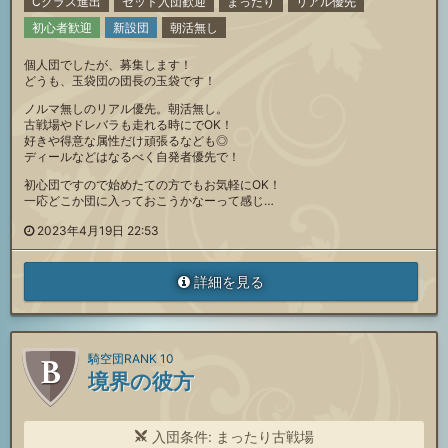
Cクラス進出
セット入団歓迎
まったり
リアル優先
初心者歓迎
新設団
朝活無し
個人団でしたが、募集します！
どうも、玉袋団の団長の玉袋です！
ノルマ無しのリアル優先。朝活無し。
古戦場やドレバラも走れる時にでOK！
好きや得意な属性だけ頑張るなども◎
ディールなどはなるべく自発者優先で！
初心団ですので始めたての方でもお気軽にOK！
一応どこか団に入っておこうかなーって感じ…
2023年4月19日 22:53
詳細を見る
騎空団RANK 10
境界の彼方
入団条件: まったり古戦場