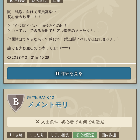
団内救援
朝活無し
自由
闇古戦場に向けて団員募集中！！
初心者大歓迎！！！
とにかく闇イベだけ頑張ろうの団！
といっても、できる範囲でリアル優先のまったりと。。。
他属性はできるならって感じで！(私は闇イベしかほぼしません。)
誰でも大歓迎なので待ってます(*^^*)
2023年3月21日 19:29
詳細を見る
騎空団RANK 10
メメントモリ
入団条件: 初心者でも何でも歓迎
HL攻略
まったり
リアル優先
初心者歓迎
団内救援