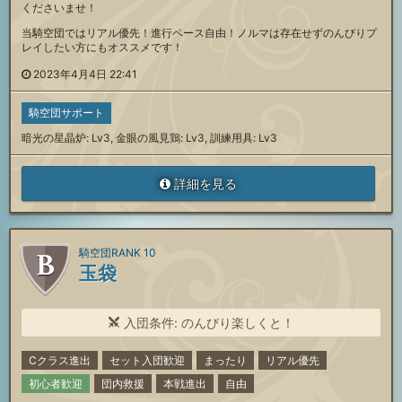
くださいませ！
当騎空団ではリアル優先！進行ペース自由！ノルマは存在せずのんびりプ
レイしたい方にもオススメです！
2023年4月4日 22:41
騎空団サポート
暗光の星晶炉: Lv3, 金眼の風見鶏: Lv3, 訓練用具: Lv3
詳細を見る
騎空団RANK 10
玉袋
入団条件: のんびり楽しくと！
Cクラス進出
セット入団歓迎
まったり
リアル優先
初心者歓迎
団内救援
本戦進出
自由