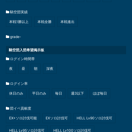
騎空団実績
本戦1勝以上
本戦全勝
本戦進出
grade-
騎空団入団希望掲示板
ログイン時間帯
夜
昼
朝
深夜
ログイン率
休日のみ
平日のみ
毎日
週3以下
ほぼ毎日
団イベ貢献度
EX+ソロ討伐可能
EXソロ討伐可
HELL Lv90ソロ討伐可
HELL Lv95ソロ討伐可
HELL Lv100ソロ討伐可