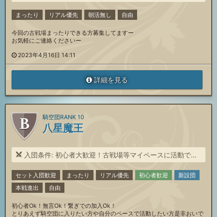
まったり
リアル優先
朝活無し
自由
今回の古戦場まったりできる方募集してますー
お気軽にご連絡くださいー
2023年4月16日 14:11
詳細を見る
騎空団RANK 10
八星魔王
入団条件: 初心者大歓迎！古戦場等マイペースに活動できる方！
セット入団歓迎
まったり
リアル優先
初心者歓迎
新設団
本戦進出
自由
初心者Ok！無言Ok！繋ぎでの加入Ok！
とりあえず騎空団に入りたい方や自分のペースで活動したい方是非おいで