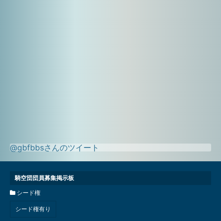
@gbfbbsさんのツイート
騎空団団員募集掲示板
シード権
シード権有り