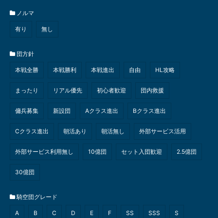
ノルマ
有り
無し
団方針
本戦全勝
本戦勝利
本戦進出
自由
HL攻略
まったり
リアル優先
初心者歓迎
団内救援
傭兵募集
新設団
Aクラス進出
Bクラス進出
Cクラス進出
朝活あり
朝活無し
外部サービス活用
外部サービス利用無し
10億団
セット入団歓迎
2.5億団
30億団
騎空団グレード
A
B
C
D
E
F
SS
SSS
S