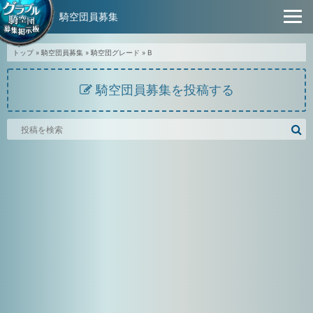
騎空団員募集
トップ
»
騎空団員募集
»
騎空団グレード
»
B
騎空団員募集を投稿する
騎
空
団
募
集
掲
示
板
を
検
索