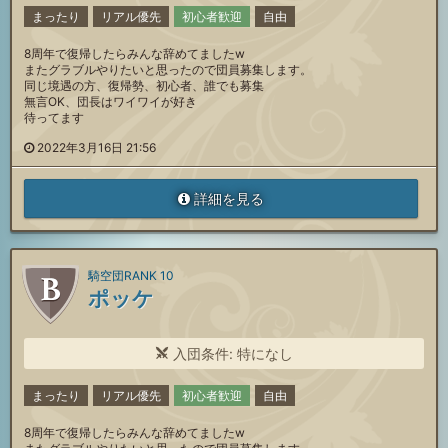
まったり
リアル優先
初心者歓迎
自由
8周年で復帰したらみんな辞めてましたw
またグラブルやりたいと思ったので団員募集します。
同じ境遇の方、復帰勢、初心者、誰でも募集
無言OK、団長はワイワイが好き
待ってます
2022年3月16日 21:56
詳細を見る
騎空団RANK 10
ポッケ
入団条件: 特になし
まったり
リアル優先
初心者歓迎
自由
8周年で復帰したらみんな辞めてましたw