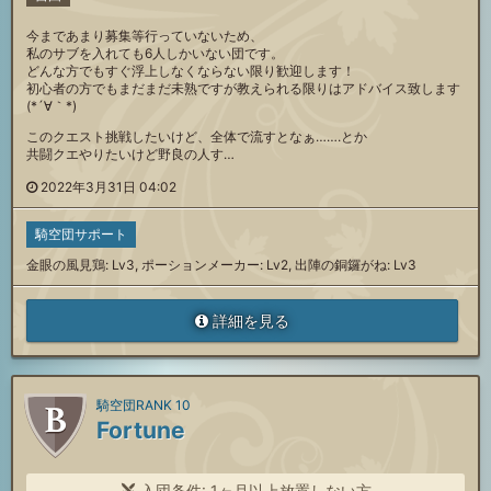
今まであまり募集等行っていないため、
私のサブを入れても6人しかいない団です。
どんな方でもすぐ浮上しなくならない限り歓迎します！
初心者の方でもまだまだ未熟ですが教えられる限りはアドバイス致します
(*´∀｀*)
このクエスト挑戦したいけど、全体で流すとなぁ…….とか
共闘クエやりたいけど野良の人す…
2022年3月31日 04:02
騎空団サポート
金眼の風見鶏: Lv3, ポーションメーカー: Lv2, 出陣の銅鑼がね: Lv3
詳細を見る
騎空団RANK 10
Fortune
入団条件: 1ヶ月以上放置しない方