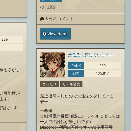
少し課金
8 件のコメント
View detail
259
-
永住先を探しています！
RANK
259
様をさがし
戦力
105,817
まったり
リアル優先
い可能性が
最近復帰をしたので永住先を探していま
ます。
す。
可能です♪
・希望
古戦場累計目標1億以上（レベルによっては
一人での討伐が難しいです）
Discordの利用は可能ですがvc使用不可