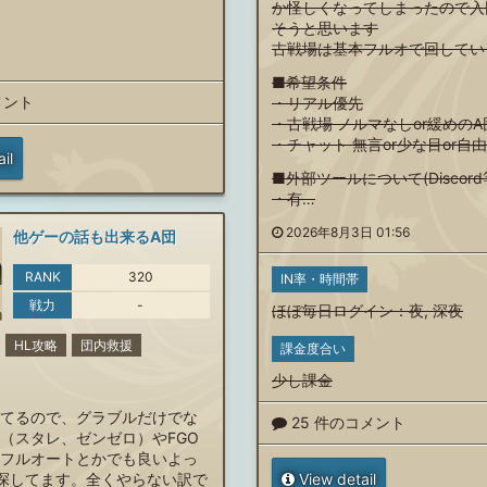
か怪しくなってしまったので入
そうと思います
古戦場は基本フルオで回してい
■希望条件
メント
・リアル優先
・古戦場 ノルマなしor緩めのA
・チャット 無言or少な目or自
il
■外部ツールについて(Discord
・有…
2026年8月3日 01:56
他ゲーの話も出来るA団
RANK
320
IN率・時間帯
戦力
-
ほぼ毎日ログイン
：
夜
,
深夜
HL攻略
団内救援
課金度合い
少し課金
てるので、グラブルだけでな
25 件のコメント
（スタレ、ゼンゼロ）やFGO
フルオートとかでも良いよっ
探してます。全くやらない訳で
View detail