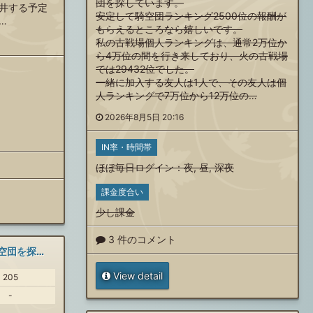
団を探しています。
井する予定
安定して騎空団ランキング2500位の報酬が
…
もらえるところなら嬉しいです。
私の古戦場個人ランキングは、通常2万位か
ら4万位の間を行き来しており、火の古戦場
では29432位でした。
一緒に加入する友人は1人で、その友人は個
人ランキングで7万位から12万位の…
2026年8月5日 20:16
IN率・時間帯
ほぼ毎日ログイン
：
夜
,
昼
,
深夜
課金度合い
少し課金
3 件のコメント
初心者歓迎の騎空団を探しています
View detail
205
-