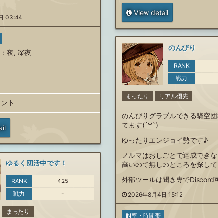
View detail
 03:44
のんびり
：
夜
,
深夜
RANK
戦力
まったり
リアル優先
メント
のんびりグラブルできる騎空団
てます(´꒳`)
il
ゆったりエンジョイ勢です♪
ノルマはおしごとで達成できな
ゆるく団活中です！
高いので無しのところを探して
外部ツールは聞き専でDiscord
RANK
425
戦力
-
2026年8月4日 15:12
まったり
IN率・時間帯