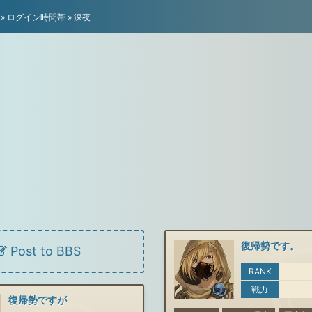
»
ログイン時間帯
»
深夜
復帰勢です。
Post to BBS
RANK
戦力
復帰勢ですが