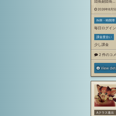
団長副団長…
2026年8月5日
IN率・時間帯
毎日ログイン
課金度合い
少し課金
2 件のコ
View deta
Aクラス進出