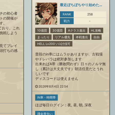
最近ぼちぼちやり始めた復帰勢です
チの初心者
RANK
258
トの開催が
戦力
-
す。
ており、これ
10億団
30億団
Aクラス進出
HL攻略
挑戦しよう
まったり
リアル優先
本戦進出
自由
HELL Lv200ソロ討伐可
見てプレイ
頭打ちの感
普段のin率にはムラがありますが、古戦場
やドレバラは絶対参加します
出来ればA帯（勝敗問わず）日々のノルマ無
し（累計は大丈夫です）朝活任意だとうれ
しいです
ディスコードは使えません
2026年8月4日 22:54
IN率・時間帯
ほぼ毎日ログイン
：
夜
,
昼
,
朝
,
深夜
課金度合い