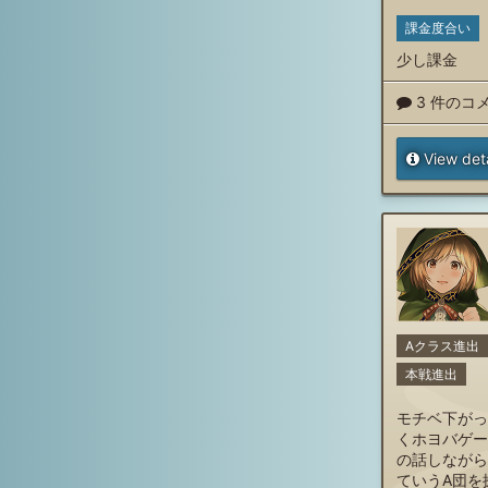
課金度合い
少し課金
3 件のコ
View deta
Aクラス進出
本戦進出
モチベ下がっ
くホヨバゲー
の話しながら
ていうA団を