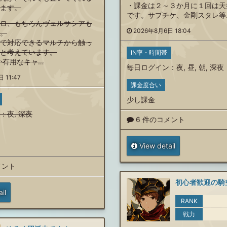
・課金は２～３か月に１回は天
ます。
です。サプチケ、金剛スタレ等
ロ、もちろんヴェルサシアも
2026年8月6日 18:04
。
で対応できるマルチから触っ
と考えています。
IN率・時間帯
か有用なキャ…
毎日ログイン
：
夜
,
昼
,
朝
,
深夜
 11:47
課金度合い
少し課金
：
夜
,
深夜
6 件のコメント
View detail
メント
il
RANK
戦力