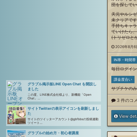
団を探してい
天元やルシゼ
未クリアです
手持ちキャラ
ていけたら、
(トリゼロと
2026年8月6日
IN率・時間帯
毎日ログイン
課金度合い
グラブル掲示板LINE Open Chat を開設し
サプチケのみ
ました
この度、LINE株式会社様より、新機能「Open
Chat」...
3 件のコ
サイトTwitterの表示アイコンを刷新しまし
た
View deta
サイトのツイッターアカウント@gbfbbsの投稿連動
ツイート...
グラブルの始め方・初心者講座