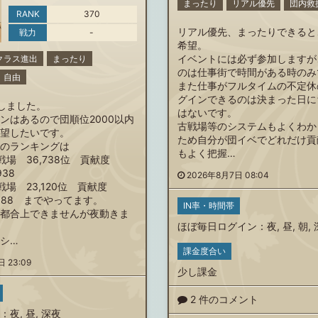
まったり
リアル優先
団内救
RANK
370
リアル優先、まったりできると
戦力
-
希望。
イベントには必ず参加しますが
クラス進出
まったり
のは仕事街で時間がある時のみ
自由
また仕事がフルタイムの不定休
グインできるのは決まった日に
帰しました。
はないです。
ンはあるので団順位2000以内
古戦場等のシステムもよくわか
望したいです。
ため自分が団イベでどれだけ貢
のランキングは
もよく把握…
戦場 36,738位 貢献度
938
2026年8月7日 08:04
戦場 23,120位 貢献度
45,988 までやってます。
IN率・時間帯
都合上できませんが夜動きま
ほぼ毎日ログイン
：
夜
,
昼
,
朝
,
シ…
課金度合い
 23:09
少し課金
2 件のコメント
：
夜
,
昼
,
深夜