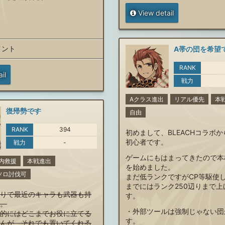
View detail
メント
A帯の団を希望
RANK
il
戦力
Aクラス進出
リアル優先
本
復帰勢です
自由
RANK
394
初めまして、BLEACHコラボ
初心者です。
戦力
-
ゲームにもはまってきたので本
内救援
本戦進出
を始めました。
00ソロ討伐可
まだ低ランクですがCP等駆使
までにはランク250辺りまで上
りで最近のキャラも武器も持
す。
。
・外部ツールは強制じゃない団
的にはどこまでお役に立てる
す。
んが、それでも置いてくれる