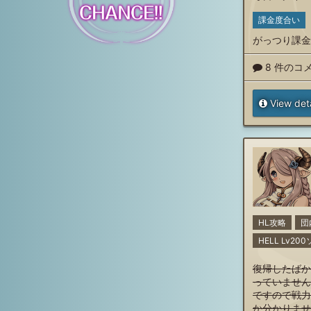
課金度合い
がっつり課金
8 件のコ
View deta
HL攻略
団
HELL Lv2
復帰したばか
っていません
ですので戦力
か分かりませ