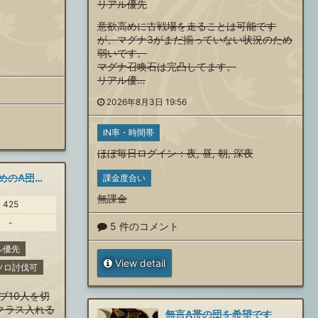
リアル優先
意欲高めに古戦場を走ることは可能です
が、マグナ3がまだ揃っていない状況のため
弱いです。
マグナ召喚石は完凸してます。
リアル優…
2026年8月3日 19:56
IN率・時間帯
ほぼ毎日ログイン
：
夜
,
昼
,
朝
,
深夜
ノルマなしor緩めのA団希望
課金度合い
無課金
425
-
5 件のコメント
ル優先
View detail
00ソロ討伐可
ブ10人を切
クラス入れる
無言A帯の団を希望です