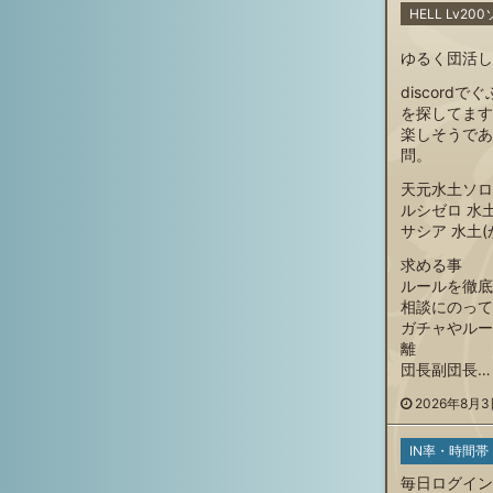
HELL Lv2
ゆるく団活し
discord
を探してます
楽しそうであ
問。
天元水土ソロ
ルシゼロ 水
サシア 水土(
求める事
ルールを徹底
相談にのって
ガチャやルー
離
団長副団長…
2026年8月3日
IN率・時間帯
毎日ログイン