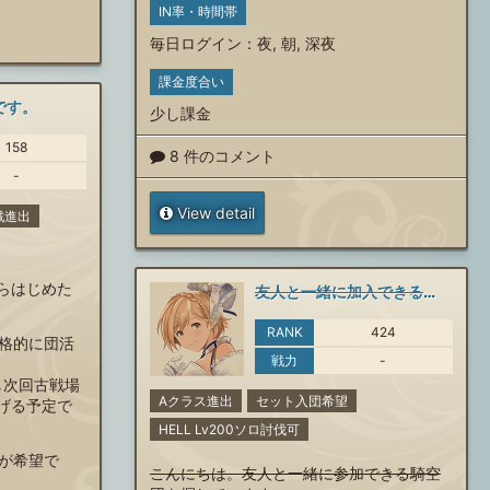
IN率・時間帯
毎日ログイン
：
夜
,
朝
,
深夜
課金度合い
です。
少し課金
158
8 件のコメント
-
View detail
戦進出
からはじめた
友人と一緒に加入できる騎空団を探しています。
RANK
424
格的に団活
戦力
-
し次回古戦場
Aクラス進出
セット入団希望
げる予定で
HELL Lv200ソロ討伐可
が希望で
こんにちは。友人と一緒に参加できる騎空