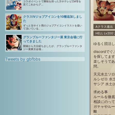
コラボイベントで興味を持った方やテレビCM等を
見てこれからグ...
クラスⅣジョブアイコンを10種追加しまし
た
ずっと当サイト用のジョブアイコンイラストを描い
Aクラス進出
て頂いている、...
HELL Lv2
グランブルーファンタジー展 東京会場に行
ってきました
ゆるく団活し
開催から大分経ちましたが、グランブルーファンタ
ジー展東京会場...
discord
を探してます
Tweets by gbfbbs
楽しそうであ
問。
天元水土ソロ
ルシゼロ 水
サシア 水土(
求める事
ルールを徹底
相談にのって
ガチャやルー
離