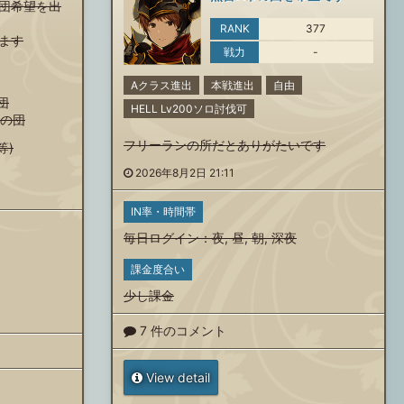
団希望を出
RANK
377
ます
戦力
-
Aクラス進出
本戦進出
自由
団
HELL Lv200ソロ討伐可
由の団
フリーランの所だとありがたいです
等)
2026年8月2日 21:11
IN率・時間帯
毎日ログイン
：
夜
,
昼
,
朝
,
深夜
課金度合い
少し課金
7 件のコメント
View detail