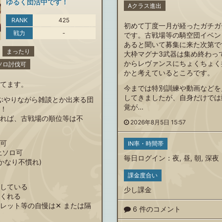
ゆるく団活中です！
Aクラス進出
RANK
425
初めて丁度一月が経ったガチガ
戦力
-
です。古戦場等の騎空団イベン
あると聞いて募集に来た次第で
まったり
大枠マグナ3武器は集め終わっ
からレヴァンスにちょくちょく
00ソロ討伐可
かと考えているところです。
てます。
今までは特別訓練や動画などを
してきましたが、自身だけでは
でぐぶやりながら雑談とか出来る団
覚が…
！
れば、古戦場の順位等は不
2026年8月5日 15:57
可
IN率・時間帯
土ソロ可
毎日ログイン
：
夜
,
昼
,
朝
,
深夜
かなり不慣れ)
課金度合い
している
少し課金
くれる
レット等の自慢は‪✕‬ または隔
6 件のコメント