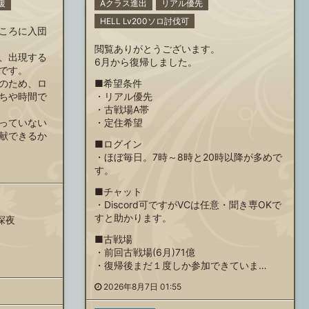
援
Aクラス進出
リアル優先
HELL Lv200ソロ討伐可
ころに入団
閲覧ありがとうございます。
、出現する
6月から復帰しました。
です。
のため、ロ
■希望条件
ちや時間で
・リアル優先
・古戦場A帯
っていない
・定住希望
献できるか
■ログイン
・ほぼ毎日。7時～8時と20時以降が多めで
す。
■チャット
・Discord可ですがVCは任意・聞き専OKで
すと助かります。
深夜
■古戦場
・前回古戦場(6月)71億
・復帰後まだ１度しか参加できていま…
2026年8月7日 01:55