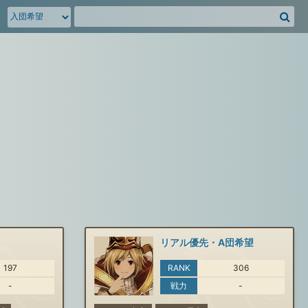
騎
空
団
募
集
掲
示
板
を
検
索
リアル優先・A団希望
197
RANK
306
-
戦力
-