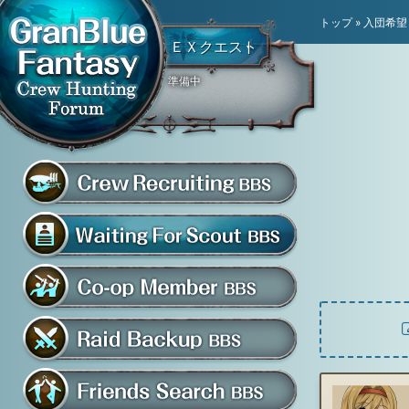
トップ
»
入団希望
ＥＸクエスト
準備中
騎空団員募集掲示板
グラブル騎空団募集掲示
騎空団入団希望掲示板
共闘部屋・メンバー掲示板
マルチバトル救援募集掲示板