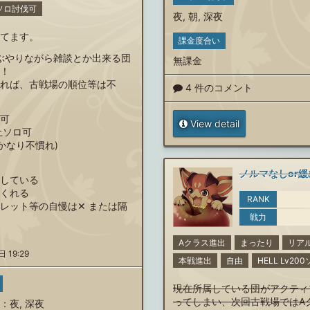
00ソロ討伐可
夜
,
朝
,
深夜
てます。
課金度合い
でぐぶやりながら雑談とか出来る団
無課金
！
れば、古戦場の順位等は不
4 件のコメント
可
View detail
土ソロ可
かなり不慣れ)
している
くれる
RANK
レット等の自慢は‪✕‬ または隔
戦力
Aクラス進出
まったり
リア
 19:29
本戦進出
自由
HELL Lv2
現在所属している団がアクティ
ってしまい、次回古戦場ではA
：
夜
,
深夜