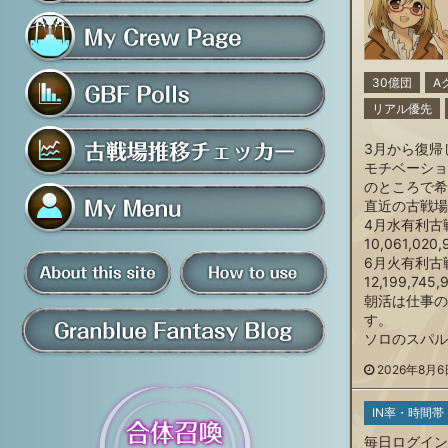
フレンド募集掲示板
マイ騎空団ページ
30億団
A
リアル優先
グラブルアンケート
3月から復
モチベーショ
のところで希
古戦場推移チェッカー
直近の古戦場
4月水有利古
10,061,020,
マイメニュー
6月火有利古
12,199,7
板
朝活は仕事の
騎空団員募集掲示板
掲示板の使い方
す。
ソロのスパル
グラブル情報・ブログ
2026年8月6日
IN率・時間帯
について
毎日ログイン