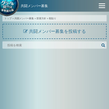
共闘メンバー募集
トップ
»
共闘メンバー募集
»
部屋方針
»
順貼り
共闘メンバー募集を投稿する
騎
空
団
募
集
掲
示
板
を
検
索