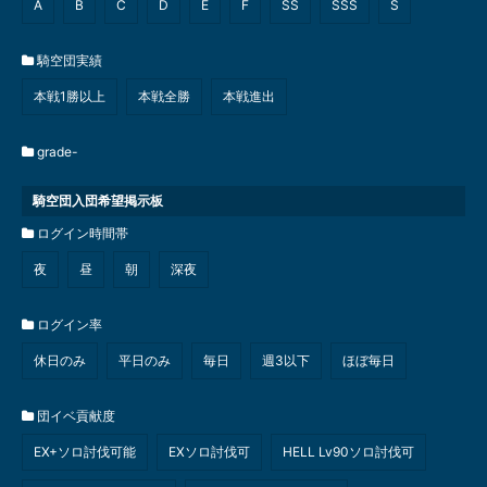
A
B
C
D
E
F
SS
SSS
S
騎空団実績
本戦1勝以上
本戦全勝
本戦進出
grade-
騎空団入団希望掲示板
ログイン時間帯
夜
昼
朝
深夜
ログイン率
休日のみ
平日のみ
毎日
週3以下
ほぼ毎日
団イベ貢献度
EX+ソロ討伐可能
EXソロ討伐可
HELL Lv90ソロ討伐可