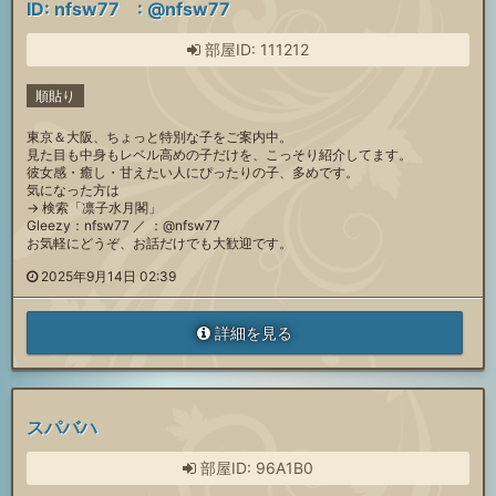
ID: nfsw77 : @nfsw77
部屋ID: 111212
順貼り
東京＆大阪、ちょっと特別な子をご案内中。
見た目も中身もレベル高めの子だけを、こっそり紹介してます。
彼女感・癒し・甘えたい人にぴったりの子、多めです。
気になった方は
→ 検索「凛子水月閣」
Gleezy：nfsw77 ／ ：@nfsw77
お気軽にどうぞ、お話だけでも大歓迎です。
2025年9月14日 02:39
詳細を見る
スパバハ
部屋ID: 96A1B0