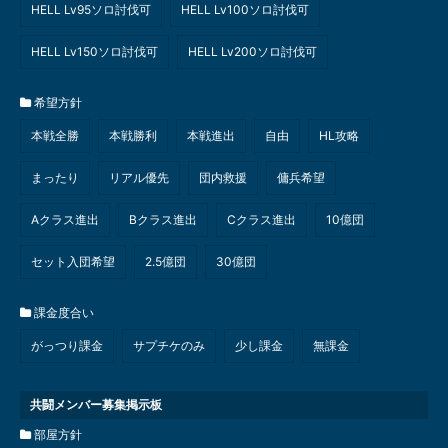
HELL Lv95ソロ討伐可
HELL Lv100ソロ討伐可
HELL Lv150ソロ討伐可
HELL Lv200ソロ討伐可
希望方針
本戦全勝
本戦勝利
本戦進出
自由
HL攻略
まったり
リアル優先
団内救援
傭兵希望
Aクラス進出
Bクラス進出
Cクラス進出
10億団
セット入団希望
2.5億団
30億団
課金度合い
がっつり課金
サプチケのみ
少し課金
無課金
共闘メンバー募集掲示板
部屋方針