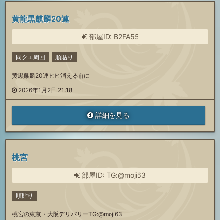
黄龍黒麒麟20連
部屋ID: B2FA55
同クエ周回
順貼り
黄黒麒麟20連ヒヒ消える前に
2026年1月2日 21:18
詳細を見る
桃宮
部屋ID: TG:@moji63
順貼り
桃宮の東京・大阪デリバリーTG:@moji63