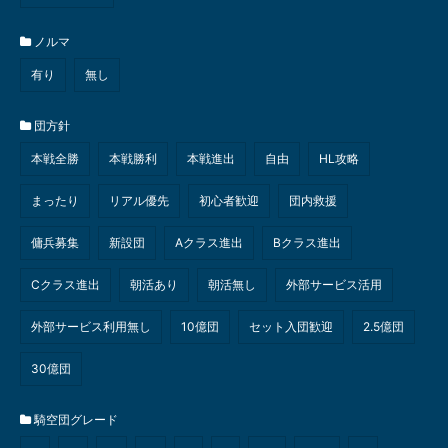
ノルマ
有り
無し
団方針
本戦全勝
本戦勝利
本戦進出
自由
HL攻略
まったり
リアル優先
初心者歓迎
団内救援
傭兵募集
新設団
Aクラス進出
Bクラス進出
Cクラス進出
朝活あり
朝活無し
外部サービス活用
外部サービス利用無し
10億団
セット入団歓迎
2.5億団
30億団
騎空団グレード