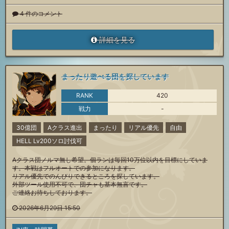
4 件のコメント
詳細を見る
まったり遊べる団を探しています
RANK
420
戦力
-
30億団
Aクラス進出
まったり
リアル優先
自由
HELL Lv200ソロ討伐可
Aクラス団ノルマ無し希望。個ランは毎回10万位以内を目標にしていま
す。本戦はフルオートでの参加になります。
リアル優先でのんびりできるところを探しています。
外部ツール使用不可で、団チャも基本無言です。
ご連絡お待ちしております。
2026年6月29日 15:50