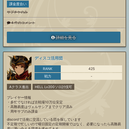
課金度合い
サプチケのみ
4 件のコメント
詳細を見る
ディスコ活用団
RANK
425
戦力
-
Aクラス進出
HELL Lv200ソロ討伐可
プレイヤー情報
・多忙でなければ古戦場10万位安定
・高難易度はヴェルサシアまでクリア済み
・周年サプのみ課金
discordで活発に交流している団を探しています
不定期で忙しいので曜日固定の定期開催ではなく、必要になったら高難易
度に誘い合える環境を求めてます