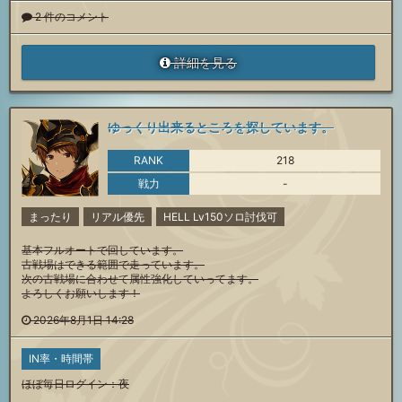
2 件のコメント
詳細を見る
ゆっくり出来るところを探しています。
RANK
218
戦力
-
まったり
リアル優先
HELL Lv150ソロ討伐可
基本フルオートで回しています。
古戦場はできる範囲で走っています。
次の古戦場に合わせて属性強化していってます。
よろしくお願いします！
2026年8月1日 14:28
IN率・時間帯
ほぼ毎日ログイン
：
夜