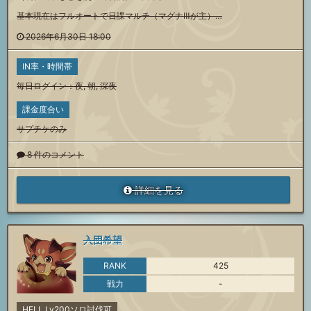
基本現在はフルオートで日課マルチ（マグナⅢが主）…
2026年6月30日 18:00
IN率・時間帯
毎日ログイン
：
夜
,
朝
,
深夜
課金度合い
サプチケのみ
8 件のコメント
詳細を見る
入団希望
RANK
425
戦力
-
HELL Lv200ソロ討伐可