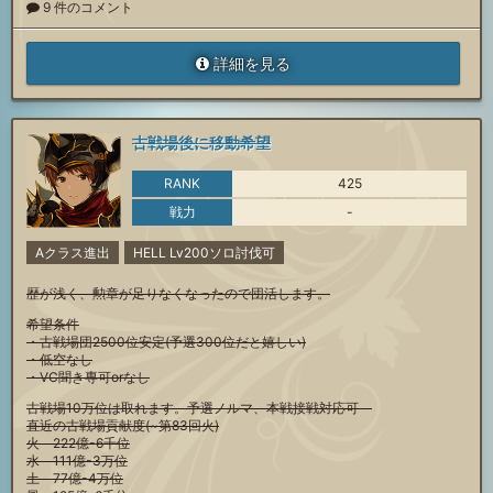
9 件のコメント
詳細を見る
古戦場後に移動希望
RANK
425
戦力
-
Aクラス進出
HELL Lv200ソロ討伐可
歴が浅く、勲章が足りなくなったので団活します。
希望条件
・古戦場団2500位安定(予選300位だと嬉しい)
・低空なし
・VC聞き専可orなし
古戦場10万位は取れます。予選ノルマ、本戦接戦対応可
直近の古戦場貢献度(~第83回火)
火 222億-6千位
水 111億-3万位
土 77億-4万位