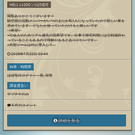
HELL Lv200ソロ討伐可
閲覧ありがとうございます！
騎空団の活動メンバーがいつのまにか私1人になっていたので新しい巣を
求めています、どなたか拾っていただけると嬉しいです
《希望》
•社会人のためリアル優先の団希望です。仕事で帰宅時間には古戦場終わ
っていることもあるので理解があるとありがたいです。
•外部ツールは特に導入して…
2026年7月22日 02:49
IN率・時間帯
ほぼ毎日ログイン
：
夜
,
深夜
課金度合い
サプチケのみ
5 件のコメント
詳細を見る