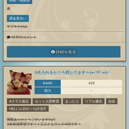
IN率・時間帯
夜
課金度合い
サプチケのみ
19 件のコメント
詳細を見る
3名入れるところ探してますヽ(=´▽`=)ﾉ
RANK
425
戦力
-
Aクラス進出
セット入団希望
まったり
リアル優先
自由
HELL Lv200ソロ討伐可
閲覧ありがとうございます('ω')
3名移籍希望です！！三人ともランク425です！