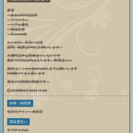
希望
・総合2500位以内
・フリーラン
・リアル優先
・朝活任意
・Discord有
ルシゼロ、天元ソロ済
質問、勧誘はDMにお願いします。
火属性以外は英雄走りしないです
最終10万位以内は入ります。勲章ほしい
連絡はここかx @sunakiti_までお願いします
DM開けてると思います
過去の古戦場の戦績です…
2026年6月30日 11:06
IN率・時間帯
毎日ログイン
：未設定
課金度合い
サプチケのみ