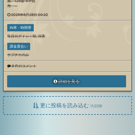
風 125億-6千位
光 …
2026年6月28日 00:22
IN率・時間帯
毎日ログイン
：
朝
,
深夜
課金度合い
サプチケのみ
8 件のコメント
詳細を見る
更に投稿を読み込む
(
1
/
229
)