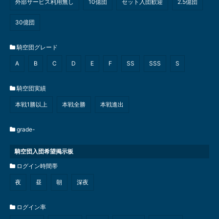
外部サービス利用無し
10億団
セット入団歓迎
2.5億団
30億団
騎空団グレード
A
B
C
D
E
F
SS
SSS
S
騎空団実績
本戦1勝以上
本戦全勝
本戦進出
grade-
騎空団入団希望掲示板
ログイン時間帯
夜
昼
朝
深夜
ログイン率