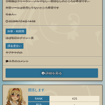
古戦場はフリーラン ノルマなし 朝活なしのところが希望です。
外部ツールは使用してないところ希望です
社会人…
2026年7月4日 14:58
IN率・時間帯
ほぼ毎日ログイン
：
夜
課金度合い
サプチケのみ
3 件のコメント
詳細を見る
団活します
RANK
425
戦力
-