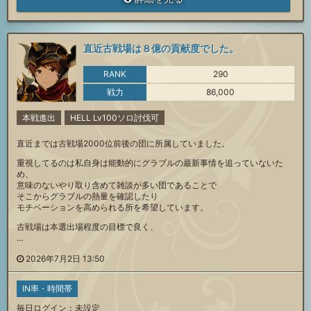
直近古戦場は８億の貢献度でした。
RANK
290
戦力
86,000
本戦進出
HELL Lv100ソロ討伐可
直近までは古戦場2000位前後の団に所属していました。
重視してるのは私自身は能動的にグラブルの最新事情を追っていないた
め、
意味のないやり取り含めて雑談が多い団であることで
そこからグラブルの熱量を確認したり
モチベーションを高められる所を希望しています。
古戦場は本選出場程度の目標で良く、
…
2026年7月2日 13:50
IN率・時間帯
毎日ログイン
：未設定