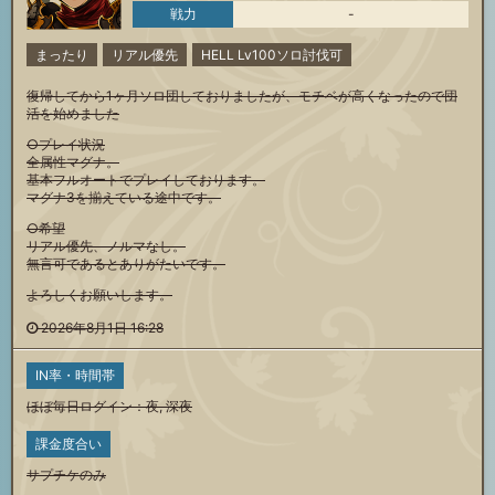
戦力
-
まったり
リアル優先
HELL Lv100ソロ討伐可
復帰してから1ヶ月ソロ団しておりましたが、モチベが高くなったので団
活を始めました
○プレイ状況
全属性マグナ。
基本フルオートでプレイしております。
マグナ3を揃えている途中です。
○希望
リアル優先、ノルマなし。
無言可であるとありがたいです。
よろしくお願いします。
2026年8月1日 16:28
IN率・時間帯
ほぼ毎日ログイン
：
夜
,
深夜
課金度合い
サプチケのみ