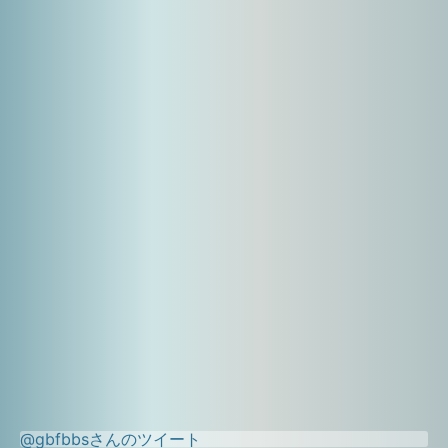
@gbfbbsさんのツイート