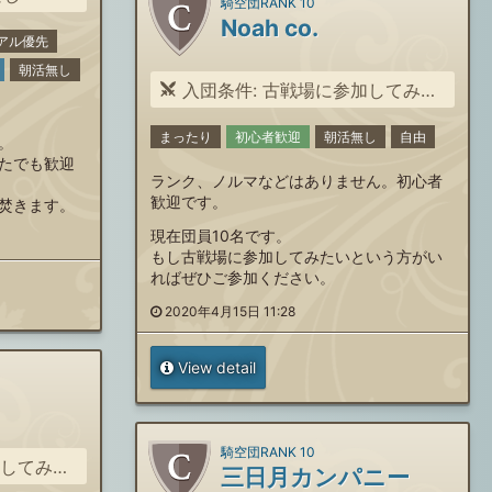
騎空団RANK 10
Noah co.
アル優先
朝活無し
入団条件: 古戦場に参加してみたい方
まったり
初心者歓迎
朝活無し
自由
。
たでも歓迎
ランク、ノルマなどはありません。初心者
歓迎です。
焚きます。
現在団員10名です。
もし古戦場に参加してみたいという方がい
ればぜひご参加ください。
2020年4月15日 11:28
View detail
騎空団RANK 10
みたい方
三日月カンパニー