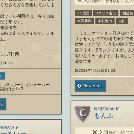
入団条件: 古戦場で全力で
くださる方を募集しておりま
2.5億団
Bクラス進出
朝活あ
部ツール利用等は、各々自由
本戦勝利
本戦進出
自由
だく形です。
発者優先
コミュニケーション好きなので
る時に走るスタイルで、ノル
りませんか？古戦場で全力で走
ん。
歓迎！！(*´∀｀)ﾉうちの騎空団
稼ぎます。Bランクですが、人
しに7日間…
違いなくAいきます。お待ちし
募集です
 20:26
2022年1月22日 03:03
ト
 Lv3, ポーションメーカー:
View detail
銅鑼がね: Lv3
il
騎空団RANK 10
もんふ
団RANK 9
入団条件: 特に