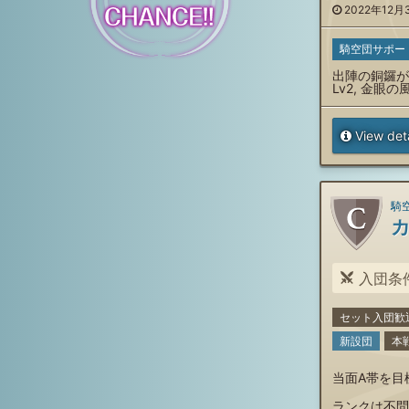
2022年12月3
騎空団サポー
出陣の銅鑼がね
Lv2, 金眼の風
View deta
騎空
入団条件:
セット入団歓
新設団
本
当面A帯を目
ランクは不問