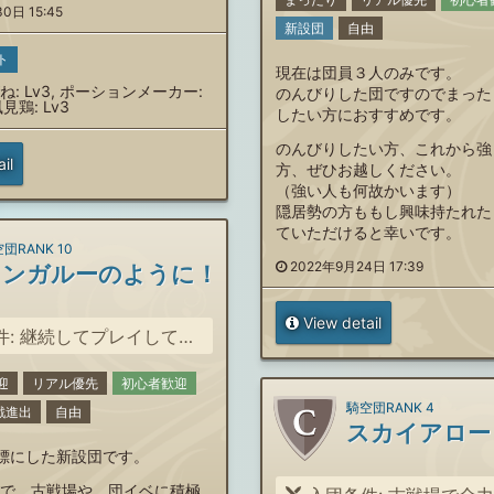
0日 15:45
新設団
自由
ト
現在は団員３人のみです。
: Lv3, ポーションメーカー:
のんびりした団ですのでまった
見鶏: Lv3
したい方におすすめです。
のんびりしたい方、これから強
il
方、ぜひお越しください。
（強い人も何故かいます）
隠居勢の方ももし興味持たれた
ていただけると幸いです。
団RANK 10
2022年9月24日 17:39
カンガルーのように！
View detail
 継続してプレイしていただける方
迎
リアル優先
初心者歓迎
騎空団RANK 4
戦進出
自由
スカイアロー
標にした新設団です。
で、古戦場や、団イベに積極