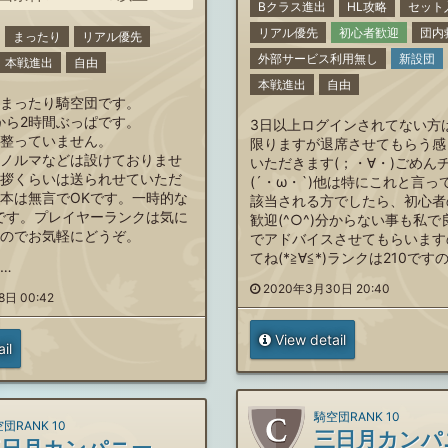
Bクラス進出
HL攻略
セット
リアル優先
初心者歓迎
団内
まったり
リアル優先
外部サービス利用無し
新設団
本戦進出
自由
本戦進出
自由
まったり騎空団です。
時から2時間ぶっぱです。
3日以上ログインされてない方
整っていません。
限りますが退席させてもらう感
ノルマなどは設けておりませ
いただきます(；・∀・)ごめん
拶くらいは送られせていただ
(´・ω・`)他は特にこれと言
本は無言でOKです。一時的な
該当される方でしたら、初心者
です。プレイヤーランクは気に
歓迎(^○^)分からない事も私
のでお気軽にどうぞ。
でアドバイスさせてもらいます
てね(*≧∀≦*)ランクは210です
…
2020年3月30日 20:40
日 00:42
View detail
il
騎空団RANK 10
団RANK 10
三日月カンパ