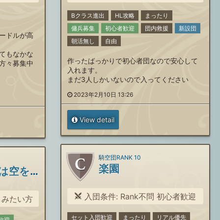
Bクラス進出
HL攻略
まったり
傭兵募集
初心者歓迎
団内救援
新設団
ードルが高
朝活無し
自由
てもなかな
作ったばっかりで初心者団なので安心して
方々募集中
入れます。
まだ3人しかいないので入ってください
2023年2月10日 13:26
View detail
騎空団RANK 10
楽園
みたらし団子は空を飛ぶ
入団条件: Rank不問 初心者歓迎
しみたい方
セット入団歓迎
まったり
リアル優先
歓迎