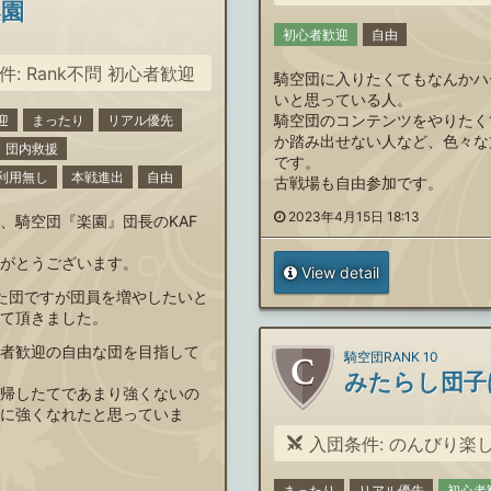
楽園
初心者歓迎
自由
: Rank不問 初心者歓迎
騎空団に入りたくてもなんかハ
いと思っている人。
騎空団のコンテンツをやりたく
迎
まったり
リアル優先
か踏み出せない人など、色々な
団内救援
です。
利用無し
本戦進出
自由
古戦場も自由参加です。
2023年4月15日 18:13
、騎空団『楽園』団長のKAF
がとうございます。
View detail
た団ですが団員を増やしたいと
て頂きました。
者歓迎の自由な団を目指して
騎空団RANK 10
帰したてであまり強くないの
に強くなれたと思っていま
入団条件: のんびり楽
まったり
リアル優先
初心者