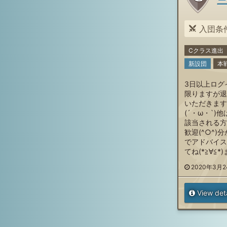
入団条件: 古戦場、トータル3
Cクラス進出
新設団
本
3日以上ログ
限りますが退
いただきます
(´・ω・`
該当される方
歓迎(^○^
でアドバイス
てね(*≧∀≦
2020年3月24
View deta