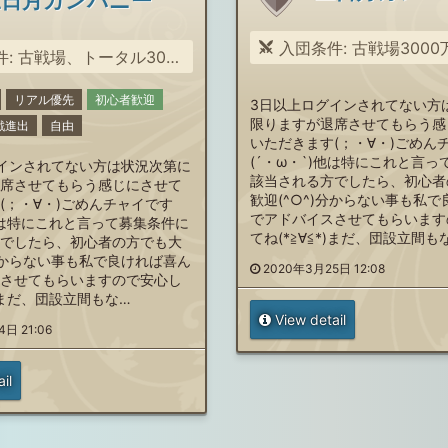
三日月カンパニー
入団条件: 古戦場3000万 楽しく
000万以上稼げる方。会話を楽しむ事が出来る方大募集(&quot;⌒∇⌒&quot;)
リアル優先
初心者歓迎
3日以上ログインされてない方
限りますが退席させてもらう感
戦進出
自由
いただきます(；・∀・)ごめん
(´・ω・`)他は特にこれと言
インされてない方は状況次第に
該当される方でしたら、初心者
席させてもらう感じにさせて
歓迎(^○^)分からない事も私
(；・∀・)ごめんチャイです
でアドバイスさせてもらいます
)他は特にこれと言って募集条件に
てね(*≧∀≦*)まだ、団設立間も
でしたら、初心者の方でも大
)分からない事も私で良ければ喜ん
2020年3月25日 12:08
させてもらいますので安心し
*)まだ、団設立間もな…
View detail
日 21:06
il