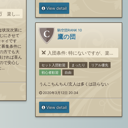
View detail
会話出来る方
は状況次第に
騎空団RANK 10
じにさせて
鷹の団
チャイです
って募集条件に
の方でも大
入団条件: 特にないですが、楽しめそうな人募集しています！
で良ければ喜ん
ので安心し
セット入団歓迎
まったり
リアル優先
な…
初心者歓迎
自由
うんこちんちん(玄人は多くは語らない
2020年3月12日 20:34
View detail