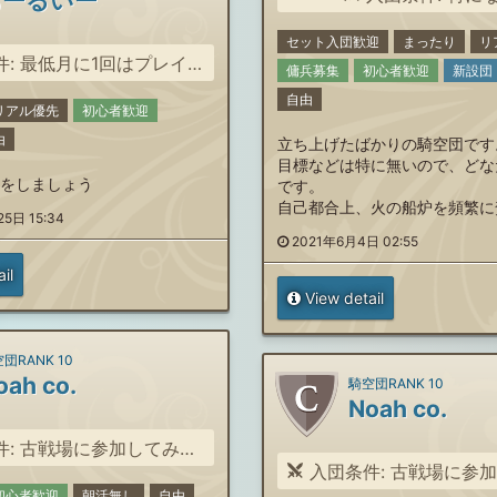
あーるいー
セット入団歓迎
まったり
リ
: 最低月に1回はプレイする人
傭兵募集
初心者歓迎
新設団
自由
リアル優先
初心者歓迎
由
立ち上げたばかりの騎空団です
目標などは特に無いので、どな
をしましょう
です。
自己都合上、火の船炉を頻繁に
5日 15:34
2021年6月4日 02:55
il
View detail
団RANK 10
oah co.
騎空団RANK 10
Noah co.
: 古戦場に参加してみたい方
入団条件: 古戦場に参加して
初心者歓迎
朝活無し
自由