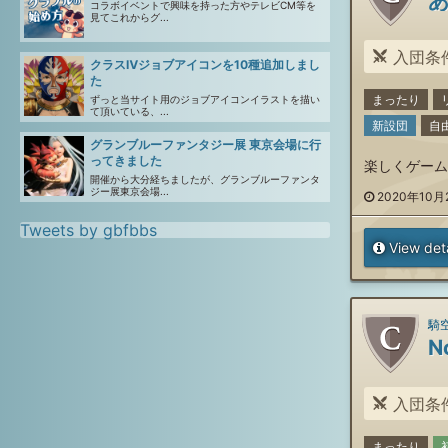
コラボイベントで興味を持った方やテレビCM等を
見てこれからグ...
入団条件
クラスⅣジョブアイコンを10種追加しまし
た
まったり
ずっと当サイト用のジョブアイコンイラストを描い
て頂いている、...
新設団
自
グランブルーファンタジー展 東京会場に行
ってきました
楽しくゲーム
開催から大分経ちましたが、グランブルーファンタ
ジー展東京会場...
2020年10月2
Tweets by gbfbbs
View deta
騎空
N
入団条件
まったり