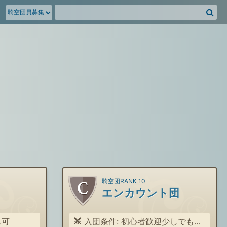
騎
空
団
募
集
掲
示
板
を
検
索
騎空団RANK 10
エンカウント団
も可
入団条件: 初心者歓迎少しでも寄付してくれてモチベのある人