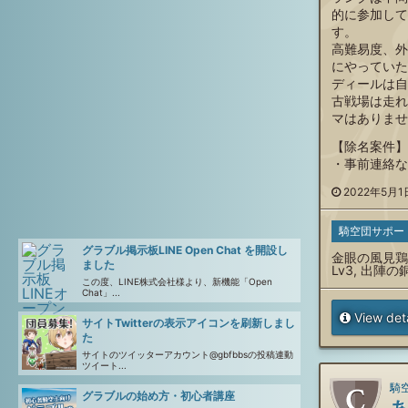
的に参加して
す。
高難易度、外
にやっていた
ディールは自
古戦場は走れ
マはありませ
【除名案件】
・事前連絡な
2022年5月1日
騎空団サポー
グラブル掲示板LINE Open Chat を開設し
金眼の風見鶏:
ました
Lv3, 出陣の
この度、LINE株式会社様より、新機能「Open
Chat」...
View deta
サイトTwitterの表示アイコンを刷新しまし
た
サイトのツイッターアカウント@gbfbbsの投稿連動
ツイート...
騎空
グラブルの始め方・初心者講座