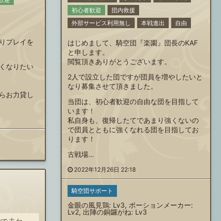
初心者歓迎
団内救援
外部サービス利用無し
本戦進出
自由
りプレイを
はじめまして、騎空団『楽園』団長のKAF
と申します。
閲覧頂きありがとうございます。
くなりたい
2人で設立した団ですが団員を増やしたいと
なり募集させて頂きました。
らお力貸し
当団は、初心者歓迎の自由な団を目指して
います！
私自身も、復帰したてであまり強くないの
で団員とともに強くなれる団を目指してお
ります！
古戦場…
2022年12月26日 22:18
騎空団サポート
金眼の風見鶏: Lv3, ポーションメーカー:
Lv2, 出陣の銅鑼がね: Lv3