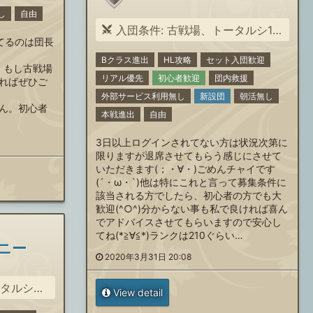
し
自由
入団条件: 古戦場、トータルシ1000万以上稼げる方。会話を楽しむ事が出来る方大募集(&quot;⌒∇⌒&quot;)
てるのは団長
Bクラス進出
HL攻略
セット入団歓迎
、もし古戦場
リアル優先
初心者歓迎
団内救援
ればぜひご
外部サービス利用無し
新設団
朝活無し
ん。初心者
本戦進出
自由
3日以上ログインされてない方は状況次第に
限りますが退席させてもらう感じにさせて
いただきます(；・∀・)ごめんチャイです
(´・ω・`)他は特にこれと言って募集条件に
該当される方でしたら、初心者の方でも大
歓迎(^○^)分からない事も私で良ければ喜ん
でアドバイスさせてもらいますので安心し
てね(*≧∀≦*)ランクは210ぐらい…
ニー
2020年3月31日 20:08
ot;⌒∇⌒&quot;)
View detail