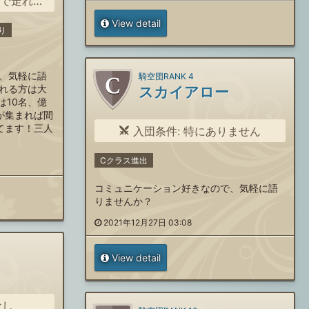
走れる方
View detail
り
、気軽に語
騎空団RANK 4
れる方は大
スカイアロー
は10名、億
が集まれば間
てます！三人
入団条件: 特にありません
Cクラス進出
コミュニケーション好きなので、気軽に語
りませんか？
2021年12月27日 03:08
View detail
なし