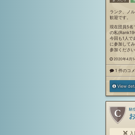
ランク、ノル
歓迎です。
現在団員5名
の私(Rank1
今回も1人で
に参加してみ
参加ください
2020年4月14
1 件のコ
View deta
騎空
入