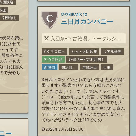
入団歓迎
救援
騎空団RANK 10
朝活無し
三日月カンパニー
は状況次第に
入団条件: 古戦場、トータルシ2000万以上稼げる方。会話を楽しむ事が出来る方大募集(&quot;⌒∇⌒&quot;)
じにさせて
チャイです
Cクラス進出
セット入団歓迎
リアル優先
って募集条件に
初心者歓迎
外部サービス利用無し
の方でも大
で良ければ喜ん
新設団
朝活無し
本戦進出
自由
ので安心し
の…
3日以上ログインされてない方は状況次第に
限りますが退席させてもらう感じにさせて
いただきます(；・∀・)ごめんチャイです
(´・ω・`)他は特にこれと言って募集条件に
該当される方でしたら、初心者の方でも大
歓迎(^○^)分からない事も私で良ければ喜ん
でアドバイスさせてもらいますので安心し
てね(*≧∀≦*)ランクは210ですの…
2020年3月25日 20:36
ニー