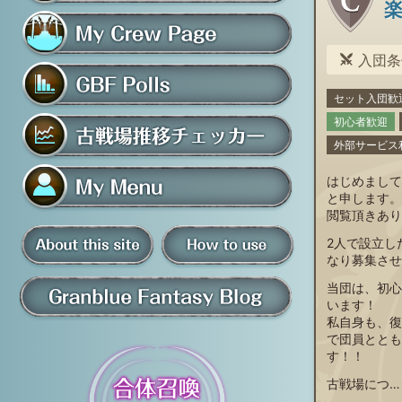
フレンド募集掲示板
入団条件
マイ騎空団ページ
セット入団歓
グラブルアンケート
初心者歓迎
外部サービス
古戦場推移チェッカー
はじめまして
と申します。
閲覧頂きあり
マイメニュー
2人で設立し
なり募集させ
板
騎空団員募集掲示板
掲示板の使い方
当団は、初心
います！
私自身も、復
グラブル情報・ブログ
で団員ととも
す！！
古戦場につ…
について