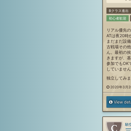
Bクラス進出
初心者歓迎
リアル優先の
ATは夜20
まだまだ設備
古戦場その他
ん。最初の挨
きますが、基
参加でもOK
していません
独立してみま
2020年3月28
View deta
騎空