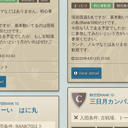
まったり
初心者歓迎
朝活無
マなどはありません。初心者
現在団員5名ですが、基本動い
の私(Rank196)だけです。
ですが、基本動いてるのは団長
今回も1人で走る予定でしたが
96)だけです。
に参加してみたいという方がい
走る予定でしたが、もし古戦場
参加ください。
たいという方がいればぜひご
ランク、ノルマなどはありませ
。
歓迎です。
日 02:42
2020年4月12日 21:05
メント
View detail
il
騎空団RANK 10
三日月カンパ
団RANK 10
おーい はに丸
入団条件: 古戦場、トータルシ2000万以上稼げる方。会話を楽しむ事が出来る方大募集(&qu
団条件: RANK70以上