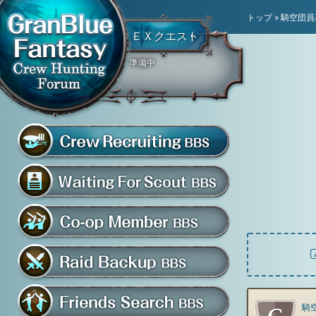
トップ
»
騎空団員
ＥＸクエスト
準備中
騎空団員募集掲示板
グラブル騎空団募集掲示
騎空団入団希望掲示板
共闘部屋・メンバー掲示板
マルチバトル救援募集掲示板
騎空