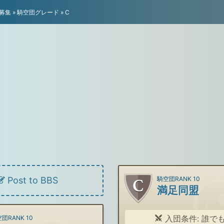
募集
»
騎空団グレード
»
C
Post to BBS
騎空団RANK 10
満足同盟
入団条件: 誰で
団RANK 10