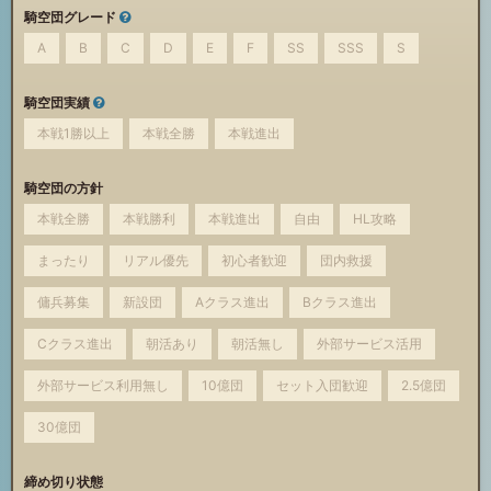
騎空団グレード
A
B
C
D
E
F
SS
SSS
S
騎空団実績
本戦1勝以上
本戦全勝
本戦進出
騎空団の方針
本戦全勝
本戦勝利
本戦進出
自由
HL攻略
まったり
リアル優先
初心者歓迎
団内救援
傭兵募集
新設団
Aクラス進出
Bクラス進出
Cクラス進出
朝活あり
朝活無し
外部サービス活用
外部サービス利用無し
10億団
セット入団歓迎
2.5億団
30億団
締め切り状態