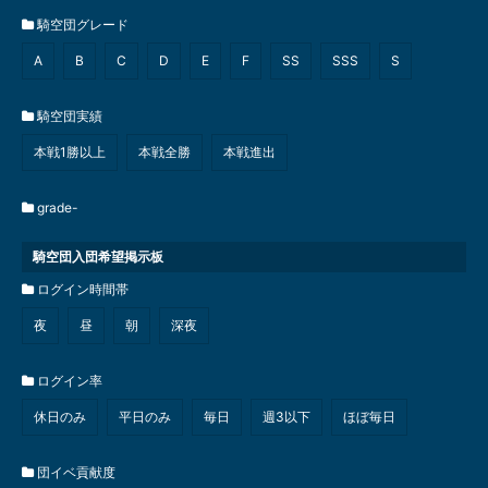
騎空団グレード
A
B
C
D
E
F
SS
SSS
S
騎空団実績
本戦1勝以上
本戦全勝
本戦進出
grade-
騎空団入団希望掲示板
ログイン時間帯
夜
昼
朝
深夜
ログイン率
休日のみ
平日のみ
毎日
週3以下
ほぼ毎日
団イベ貢献度