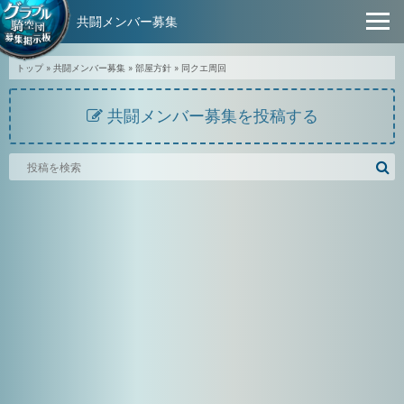
共闘メンバー募集
トップ
»
共闘メンバー募集
»
部屋方針
»
同クエ周回
共闘メンバー募集を投稿する
騎
空
団
募
集
掲
示
板
を
検
索