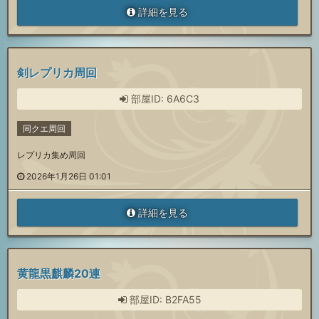
詳細を見る
剣レプリカ周回
部屋ID: 6A6C3
同クエ周回
レプリカ集め周回
2026年1月26日 01:01
詳細を見る
黄龍黒麒麟20連
部屋ID: B2FA55