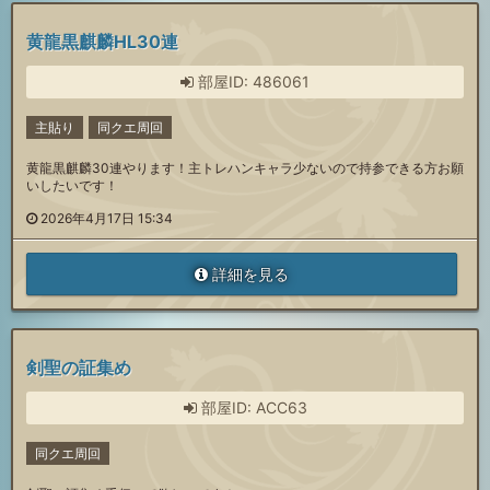
黄龍黒麒麟HL30連
部屋ID: 486061
主貼り
同クエ周回
黄龍黒麒麟30連やります！主トレハンキャラ少ないので持参できる方お願
いしたいです！
2026年4月17日 15:34
詳細を見る
剣聖の証集め
部屋ID: ACC63
同クエ周回