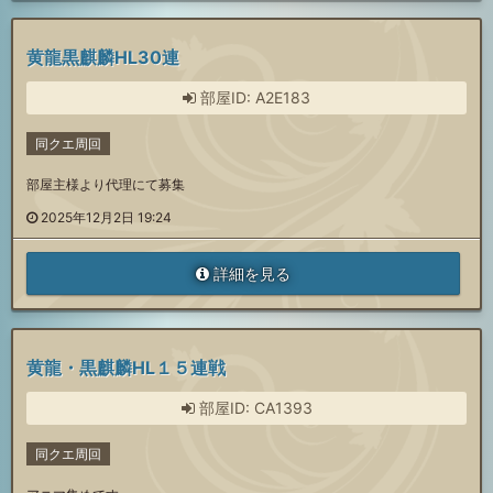
黄龍黒麒麟HL30連
部屋ID: A2E183
同クエ周回
部屋主様より代理にて募集
2025年12月2日 19:24
詳細を見る
黄龍・黒麒麟HL１５連戦
部屋ID: CA1393
同クエ周回