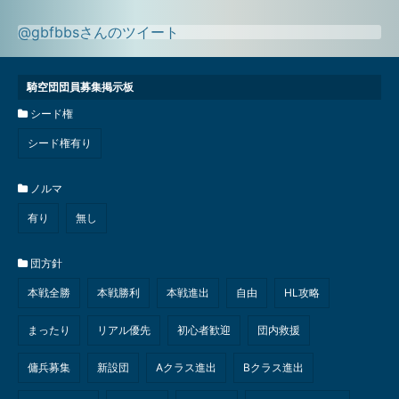
@gbfbbsさんのツイート
騎空団団員募集掲示板
シード権
シード権有り
ノルマ
有り
無し
団方針
本戦全勝
本戦勝利
本戦進出
自由
HL攻略
まったり
リアル優先
初心者歓迎
団内救援
傭兵募集
新設団
Aクラス進出
Bクラス進出