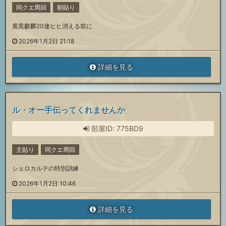
同クエ周回
順貼り
黄黒麒麟20連ヒヒ消える前に
2026年1月2日 21:18
詳細を見る
ル・オー手伝ってくれませんか
部屋ID: 775BD9
主貼り
同クエ周回
シェロカルテの特別訓練
2026年1月2日 10:46
詳細を見る