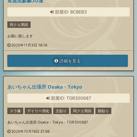
黄龍黒麒麟30連
部屋ID: BCBEB3
同クエ周回
お願い致します
2025年11月3日 16:19
詳細を見る
あいちゃん出張所 Osaka・Tokyo
部屋ID: TGR300687
スラ爆
デイリー消化
主貼り
同クエ周回
順貼り
あいちゃん出張所 Osaka・Tokyo・TGR300687
2025年10月16日 21:56