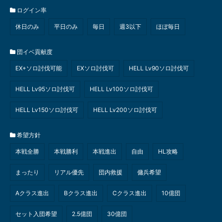
ログイン率
休日のみ
平日のみ
毎日
週3以下
ほぼ毎日
団イベ貢献度
EX+ソロ討伐可能
EXソロ討伐可
HELL Lv90ソロ討伐可
HELL Lv95ソロ討伐可
HELL Lv100ソロ討伐可
HELL Lv150ソロ討伐可
HELL Lv200ソロ討伐可
希望方針
本戦全勝
本戦勝利
本戦進出
自由
HL攻略
まったり
リアル優先
団内救援
傭兵希望
Aクラス進出
Bクラス進出
Cクラス進出
10億団
セット入団希望
2.5億団
30億団