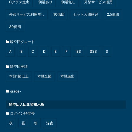
Cクラス進出
朝活あり
朝活無し
外部サービス活用
外部サービス利用無し
10億団
セット入団歓迎
2.5億団
30億団
騎空団グレード
A
B
C
D
E
F
SS
SSS
S
騎空団実績
本戦1勝以上
本戦全勝
本戦進出
grade-
騎空団入団希望掲示板
ログイン時間帯
夜
昼
朝
深夜