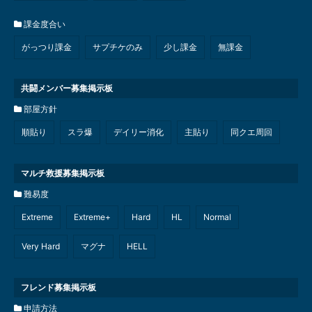
課金度合い
がっつり課金
サプチケのみ
少し課金
無課金
共闘メンバー募集掲示板
部屋方針
順貼り
スラ爆
デイリー消化
主貼り
同クエ周回
マルチ救援募集掲示板
難易度
Extreme
Extreme+
Hard
HL
Normal
Very Hard
マグナ
HELL
フレンド募集掲示板
申請方法