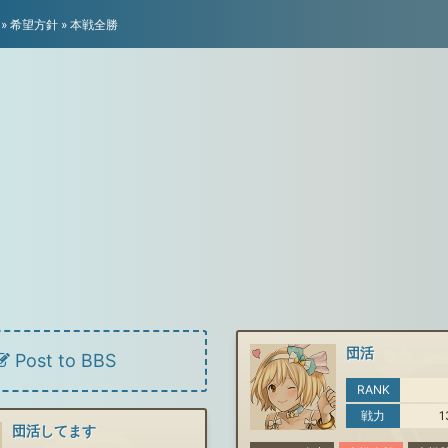
»
希望方針
»
本戦全勝
団活
Post to BBS
RANK
戦力
1
団活してます