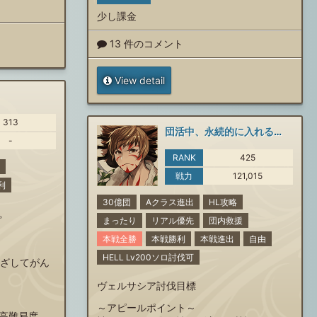
少し課金
13 件のコメント
View detail
313
団活中、永続的に入れる団を探しています。
-
RANK
425
戦力
121,015
利
30億団
Aクラス進出
HL攻略
。
まったり
リアル優先
団内救援
本戦全勝
本戦勝利
本戦進出
自由
HELL Lv200ソロ討伐可
めざしてがん
ヴェルサシア討伐目標
～アピールポイント～
高難易度、