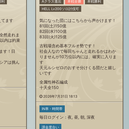
勝利
Aクラス進出
本戦全勝
本戦勝利
HELL Lv200ソロ討伐可
えてます
気になった団にはこちらから声かけます！
81回(土)150億
82回(水)100億
全然走れま
83回(火)125億
位以内は約束
古戦場含め基本フルオ勢です！
れます！日
社会人なので毎回ちゃんと走れるかはわか
りませんが10万位以内には、確実に入りま
シアは挑ん
す
天元ルシゼロのおすそ分けくる団だと嬉し
いです
全属性神石編成
十天全150
2026年7月31日 18:13
IN率・時間帯
毎日ログイン
：
夜
,
昼
,
朝
,
深夜
課金度合い