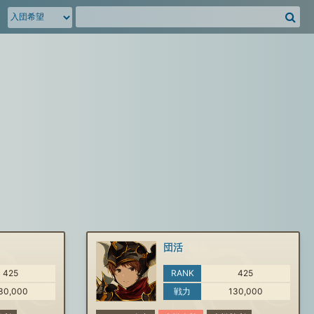
騎
空
団
募
集
掲
示
板
を
検
索
団活
425
RANK
425
30,000
戦力
130,000