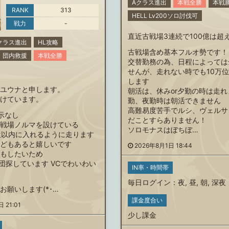
Aクラス進出
本戦全勝
本戦
RANK
313
HELL Lv200ソロ討伐可
戦力
-
直近古戦場3連続で100億は超
クラス進出
HL攻略
古戦場含め基本フルオ勢です！
団内救援
本戦全勝
交替勤務の為、日程によっては
せんが、走れない時でも10万
します
ユウナと申します。
朝活は、休みor夕勤の時は走
けています。
勤、夜勤時は朝活できません
高難易度苦手でルシ、ヴェルサ
示なし
だことすらありません！
戦場ノルマを設けている
ソロモナスはぼちぼ…
位以内に入れるように走ります
どもあると嬉しいです
2026年8月1日 18:44
もしたいため
あり 団探しています VCでわいわい
IN率・時間帯
毎日ログイン
：
夜
,
昼
,
朝
,
深夜
お願いします(*･…
課金度合い
 21:01
少し課金