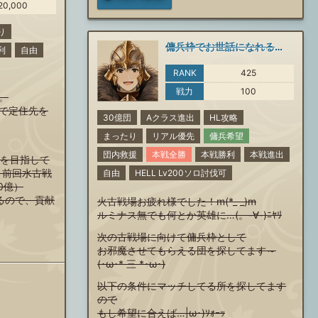
20,000
り
傭兵枠でお世話になれるところを探してます
利
自由
RANK
425
戦力
100
。
で定住先を
30億団
Aクラス進出
HL攻略
まったり
リアル優先
傭兵希望
団内救援
本戦全勝
本戦勝利
本戦進出
内を目指して
、前回水古戦
自由
HELL Lv200ソロ討伐可
10億）
るので、貢献
火古戦場お疲れ様でした！m(*_ _)m
ルミナス無でも何とか英雄に…(。-∀-)ﾆﾔﾘ
次の古戦場に向けて傭兵枠として
お邪魔させてもらえる団を探してます～
(･ω･* 三 *･ω･)
以下の条件にマッチしてる所を探してます
ので
もし希望に合えば…|ω･)ｿｫｰｯ