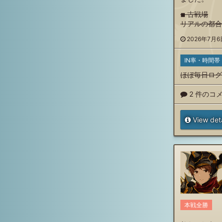
◾︎ 古戦場
リアルの都合
2026年7月6日
IN率・時間帯
ほぼ毎日ログ
2 件のコ
View deta
本戦全勝