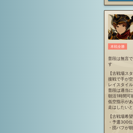
本戦全勝
普段は無言で
す
【古戦場スタ
接戦で手が空
レイスタイル
普段は適当に
朝活1時間可
低空指示があ
走はしたいと
【古戦場希望
・予選300
・団バフが朝