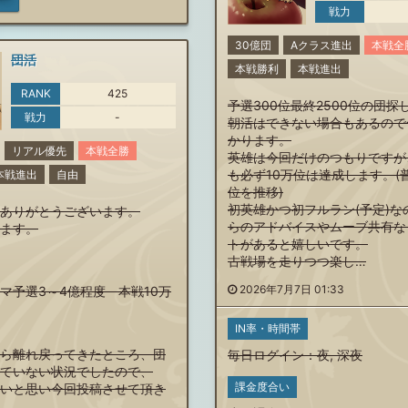
戦力
30億団
Aクラス進出
本戦全
団活
本戦勝利
本戦進出
RANK
425
予選300位最終2500位の団探
戦力
-
朝活はできない場合もあるので
かります。
リアル優先
本戦全勝
英雄は今回だけのつもりですが
も必ず10万位は達成します。(普
本戦進出
自由
位を推移)
初英雄かつ初フルラン(予定)な
ありがとうございます。
らのアドバイスやムーブ共有な
ます。
トがあると嬉しいです。
古戦場を走りつつ楽し…
2026年7月7日 01:33
マ予選3～4億程度 本戦10万
IN率・時間帯
ら離れ戻ってきたところ、団
毎日ログイン
：
夜
,
深夜
ていない状況でしたので、
課金度合い
いと思い今回投稿させて頂き