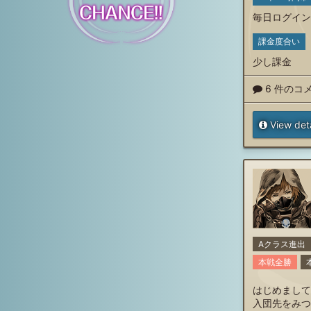
毎日ログイン
課金度合い
少し課金
6 件のコ
View deta
Aクラス進出
本戦全勝
はじめまして
入団先をみつ