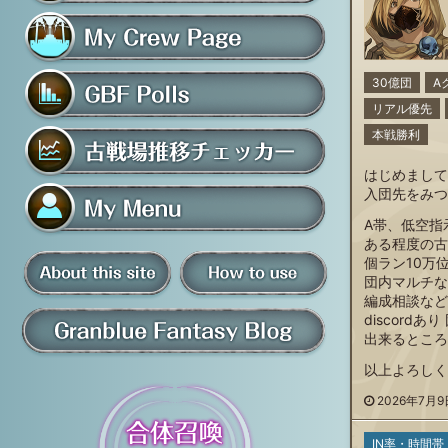
フレンド募集掲示板
マイ騎空団ページ
30億団
A
リアル優先
グラブルアンケート
本戦勝利
はじめまして
古戦場推移チェッカー
入団先をみつ
A帯、低空指
ある程度の古
マイメニュー
個ラン10万
団内マルチな
板
編成相談など
騎空団員募集掲示板
掲示板の使い方
discord
出来るところ
グラブル情報・ブログ
以上よろしく
2026年7月9日
について
IN率・時間帯