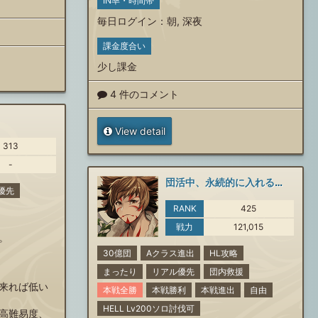
IN率・時間帯
毎日ログイン
：
朝
,
深夜
課金度合い
少し課金
4 件のコメント
View detail
313
-
団活中、永続的に入れる団を探しています。
優先
RANK
425
戦力
121,015
。
30億団
Aクラス進出
HL攻略
まったり
リアル優先
団内救援
来れば低い
本戦全勝
本戦勝利
本戦進出
自由
HELL Lv200ソロ討伐可
高難易度、