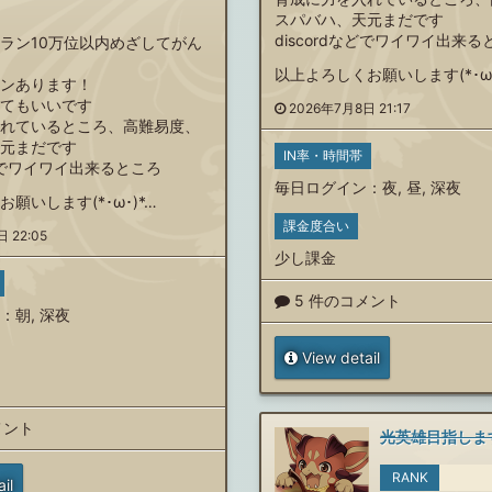
スパバハ、天元まだです
discordなどでワイワイ出来る
ラン10万位以内めざしてがん
以上よろしくお願いします(*･ω･
ンあります！
てもいいです
2026年7月8日 21:17
れているところ、高難易度、
元まだです
IN率・時間帯
などでワイワイ出来るところ
毎日ログイン
：
夜
,
昼
,
深夜
願いします(*･ω･)*…
課金度合い
 22:05
少し課金
5 件のコメント
：
朝
,
深夜
View detail
メント
光英雄目指しま
RANK
il