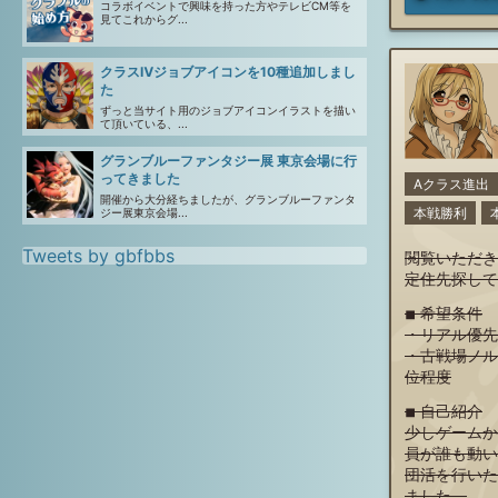
コラボイベントで興味を持った方やテレビCM等を
見てこれからグ...
クラスⅣジョブアイコンを10種追加しまし
た
ずっと当サイト用のジョブアイコンイラストを描い
て頂いている、...
グランブルーファンタジー展 東京会場に行
ってきました
Aクラス進出
開催から大分経ちましたが、グランブルーファンタ
本戦勝利
ジー展東京会場...
Tweets by gbfbbs
閲覧いただき
定住先探して
◾︎ 希望条件
・リアル優先
・古戦場ノル
位程度
◾︎ 自己紹介
少しゲームか
員が誰も動い
団活を行いた
ました。