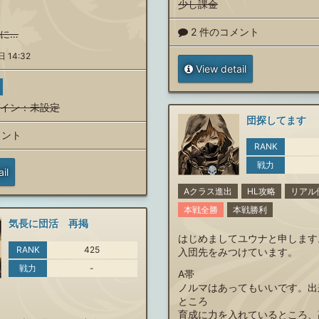
少し課金
2 件のコメント
に…
 14:32
View detail
イン
：未設定
団探してます
メント
RANK
戦力
il
Aクラス進出
HL攻略
リアル
本戦全勝
本戦勝利
気長に団活 再掲
はじめましてユウナと申します
RANK
425
入団先をみつけています。
戦力
-
A帯
ノルマはあってもいいです。出
ところ
育成に力を入れているところ、