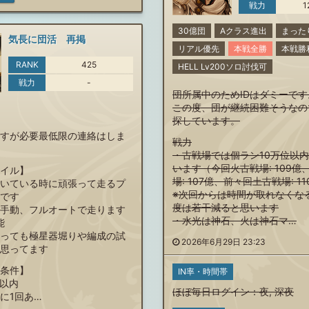
戦力
1
30億団
Aクラス進出
まった
気長に団活 再掲
リアル優先
本戦全勝
本戦勝
RANK
425
HELL Lv200ソロ討伐可
戦力
-
団所属中のためIDはダミーです
この度、団が継続困難そうなの
探しています。
すが必要最低限の連絡はしま
戦力
・古戦場では個ラン10万位以
います（今回火古戦場: 109億
イル】
場: 107億、前々回土古戦場: 1
いている時に頑張って走るプ
※次回からは時間が取れなくな
です
度は若干減ると思います
手動、フルオートで走ります
・水光は神石、火は神石マ…
能
っても極星器堀りや編成の試
2026年6月29日 23:23
思ってます
条件】
IN率・時間帯
位以内
ほぼ毎日ログイン
：
夜
,
深夜
に1回あ…