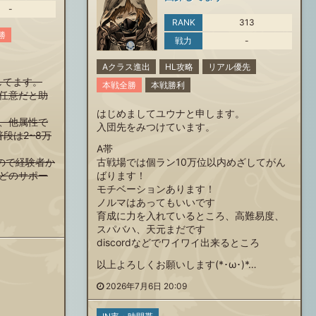
-
RANK
313
勝
戦力
-
Aクラス進出
HL攻略
リアル優先
してます。
本戦全勝
本戦勝利
任意だと助
はじめましてユウナと申します。
、他属性で
入団先をみつけています。
段は2~8万
A帯
ので経験者か
古戦場では個ラン10万位以内めざしてがん
どのサポー
ばります！
モチベーションあります！
ノルマはあってもいいです
育成に力を入れているところ、高難易度、
スパバハ、天元まだです
discordなどでワイワイ出来るところ
以上よろしくお願いします(*･ω･)*…
2026年7月6日 20:09