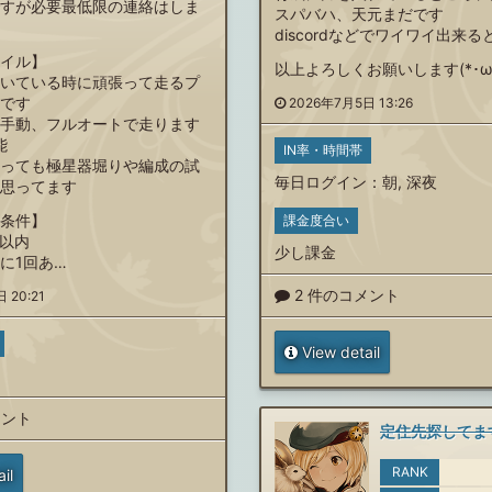
すが必要最低限の連絡はしま
スパバハ、天元まだです
discordなどでワイワイ出来る
イル】
以上よろしくお願いします(*･ω･)*
いている時に頑張って走るプ
です
2026年7月5日 13:26
手動、フルオートで走ります
能
IN率・時間帯
っても極星器堀りや編成の試
毎日ログイン
：
朝
,
深夜
思ってます
条件】
課金度合い
位以内
少し課金
に1回あ…
2 件のコメント
 20:21
View detail
メント
定住先探してま
RANK
il