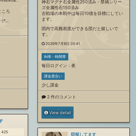
神石マグナ石全属性250済み・禁禍シリー
ズ全属性石150済み
ところ
古戦場の本戦中は毎日10億を目標にしてい
ます。
)*…
団内で高難易度ができる団だと嬉しいで
す。
2026年7月8日 05:41
IN率・時間帯
毎日ログイン
：
夜
課金度合い
少し課金
2 件のコメント
View detail
す
425
団探してます