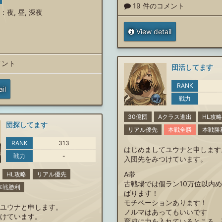
19 件のコメント
：
夜
,
昼
,
深夜
View detail
メント
団活してます
RANK
il
戦力
30億団
Aクラス進出
HL攻略
団探してます
リアル優先
本戦全勝
本戦勝
RANK
313
はじめましてユウナと申します
戦力
-
入団先をみつけています。
A帯
HL攻略
リアル優先
古戦場では個ラン10万位以内
本戦勝利
ばります！
モチベーションあります！
ユウナと申します。
ノルマはあってもいいです
けています。
育成に力を入れているところ、