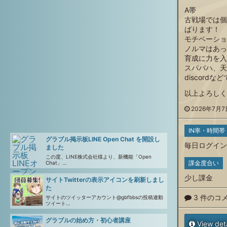
A帯
古戦場では個
ばります！
モチベーショ
ノルマはあっ
育成に力を入
スパバハ、天
discord
以上よろしくお
2026年7月7日
IN率・時間帯
グラブル掲示板LINE Open Chat を開設し
毎日ログイン
ました
この度、LINE株式会社様より、新機能「Open
課金度合い
Chat」...
少し課金
サイトTwitterの表示アイコンを刷新しまし
た
3 件のコ
サイトのツイッターアカウント@gbfbbsの投稿連動
ツイート...
グラブルの始め方・初心者講座
View deta