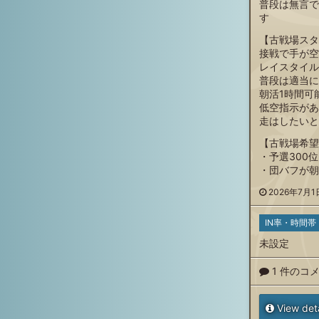
普段は無言で
す
【古戦場スタ
接戦で手が空
レイスタイル
普段は適当に
朝活1時間可
低空指示があ
走はしたいと
【古戦場希望
・予選300
・団バフが朝
2026年7月1日
IN率・時間帯
未設定
1 件のコ
View deta