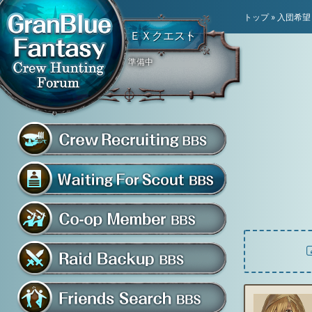
トップ
»
入団希望
ＥＸクエスト
準備中
騎空団員募集掲示板
グラブル騎空団募集掲示
騎空団入団希望掲示板
共闘部屋・メンバー掲示板
マルチバトル救援募集掲示板