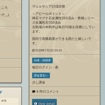
ヴェルサシア討伐目標
ところ
～アピールポイント～
_ _)
神石マグナ石全属性250済み・禁禍シリー
ズ全属性石150済み
古戦場の本戦中は毎日10億を目標にしてい
ます。
団内で高難易度ができる団だと嬉しいで
す。
2026年7月2日 05:20
IN率・時間帯
毎日ログイン
：
夜
課金度合い
少し課金
4 件のコメント
す
419
View detail