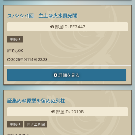
スパバハ1回 主土＠火水風光闇
部屋ID: FF3447
主貼り
誰でもOK
2025年9月14日 22:28
詳細を見る
証集め＠原型を留めぬ列柱
部屋ID: 2019B
主貼り
同クエ周回