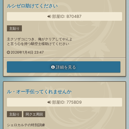
ルシゼロ助けてください
部屋ID: B704B7
主貼り
主クソザコにつき、俺がクリアしてやんよ
と言う心を持つ騎空士様助けてください
2026年1月4日 23:47
詳細を見る
ル・オー手伝ってくれませんか
部屋ID: 775BD9
主貼り
同クエ周回
シェロカルテの特別訓練