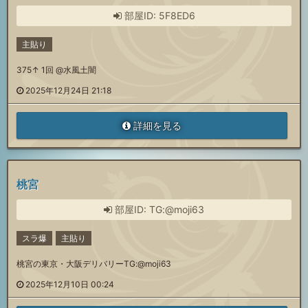
部屋ID: 5F8ED6
主貼り
375↑ 1回 @水風土闇
2025年12月24日 21:18
詳細を見る
桃宮
部屋ID: TG:@moji63
スラ爆
主貼り
桃宮の東京・大阪デリバリーTG:@moji63
2025年12月10日 00:24