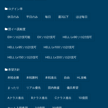
ログイン率
休日のみ
平日のみ
毎日
週3以下
ほぼ毎日
団イベ貢献度
EX+ソロ討伐可能
EXソロ討伐可
HELL Lv90ソロ討伐可
HELL Lv95ソロ討伐可
HELL Lv100ソロ討伐可
HELL Lv150ソロ討伐可
HELL Lv200ソロ討伐可
希望方針
本戦全勝
本戦勝利
本戦進出
自由
HL攻略
まったり
リアル優先
団内救援
傭兵希望
Aクラス進出
Bクラス進出
Cクラス進出
10億団
セット入団希望
2.5億団
30億団