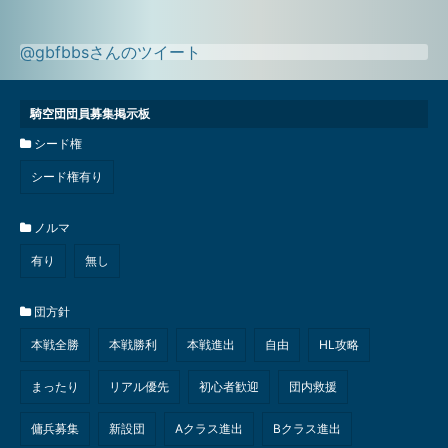
@gbfbbsさんのツイート
騎空団団員募集掲示板
シード権
シード権有り
ノルマ
有り
無し
団方針
本戦全勝
本戦勝利
本戦進出
自由
HL攻略
まったり
リアル優先
初心者歓迎
団内救援
傭兵募集
新設団
Aクラス進出
Bクラス進出