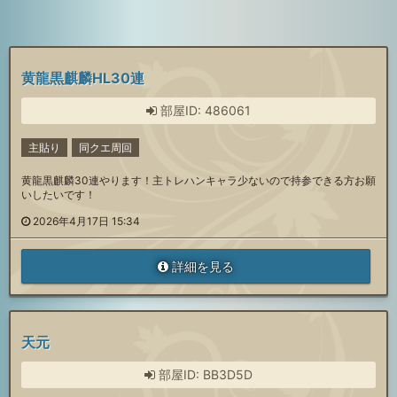
黄龍黒麒麟HL30連
部屋ID: 486061
主貼り
同クエ周回
黄龍黒麒麟30連やります！主トレハンキャラ少ないので持参できる方お願
いしたいです！
2026年4月17日 15:34
詳細を見る
天元
部屋ID: BB3D5D