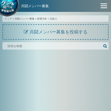
共闘メンバー募集
トップ
»
共闘メンバー募集
»
部屋方針
»
主貼り
共闘メンバー募集を投稿する
騎
空
団
募
集
掲
示
板
を
検
索