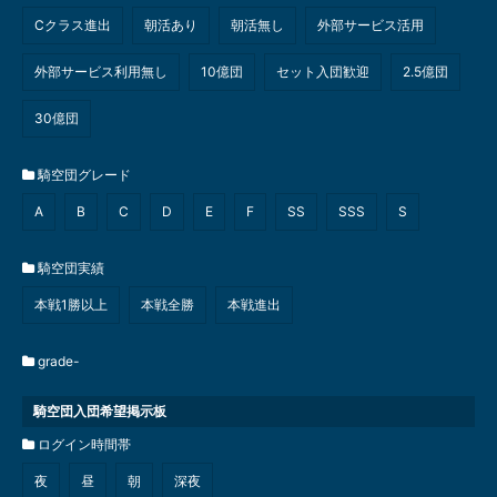
Cクラス進出
朝活あり
朝活無し
外部サービス活用
外部サービス利用無し
10億団
セット入団歓迎
2.5億団
30億団
騎空団グレード
A
B
C
D
E
F
SS
SSS
S
騎空団実績
本戦1勝以上
本戦全勝
本戦進出
grade-
騎空団入団希望掲示板
ログイン時間帯
夜
昼
朝
深夜