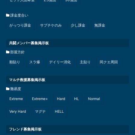
課金度合い
がっつり課金
サプチケのみ
少し課金
無課金
共闘メンバー募集掲示板
部屋方針
順貼り
スラ爆
デイリー消化
主貼り
同クエ周回
マルチ救援募集掲示板
難易度
Extreme
Extreme+
Hard
HL
Normal
Very Hard
マグナ
HELL
フレンド募集掲示板