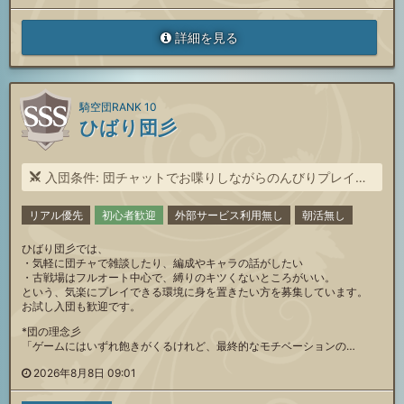
詳細を見る
騎空団RANK 10
ひばり団彡
入団条件: 団チャットでお喋りしながらのんびりプレイしたい方
リアル優先
初心者歓迎
外部サービス利用無し
朝活無し
ひばり団彡では、
・気軽に団チャで雑談したり、編成やキャラの話がしたい
・古戦場はフルオート中心で、縛りのキツくないところがいい。
という、気楽にプレイできる環境に身を置きたい方を募集しています。
お試し入団も歓迎です。
*団の理念彡
「ゲームにはいずれ飽きがくるけれど、最終的なモチベーションの…
2026年8月8日 09:01