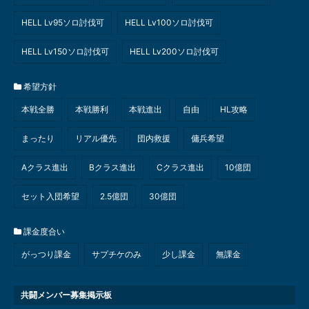
HELL Lv95ソロ討伐可
HELL Lv100ソロ討伐可
HELL Lv150ソロ討伐可
HELL Lv200ソロ討伐可
希望方針
本戦全勝
本戦勝利
本戦進出
自由
HL攻略
まったり
リアル優先
団内救援
傭兵希望
Aクラス進出
Bクラス進出
Cクラス進出
10億団
セット入団希望
2.5億団
30億団
課金度合い
がっつり課金
サプチケのみ
少し課金
無課金
共闘メンバー募集掲示板