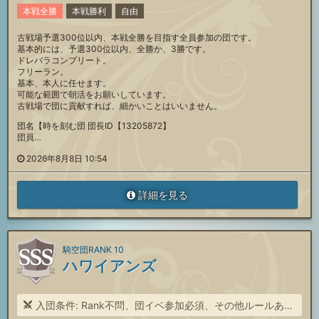
本戦全勝
本戦勝利
自由
古戦場予選300位以内、本戦全勝を目指す全員参加の団です。
基本的には、予選300位以内、全勝か、3勝です。
ドレバラコンプリート。
フリーラン。
基本、本人に任せます。
可能な範囲で朝活をお願いしています。
古戦場で団に貢献すれば、細かいことはいいません。
団名【時を刻む団 団長ID【13205872】
団員…
2026年8月8日 10:54
詳細を見る
騎空団RANK 10
ハワイアンズ
入団条件: Rank不問、団イベ参加必須、その他ルールあり。