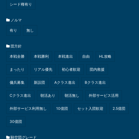
シード権有り
ノルマ
有り
無し
団方針
本戦全勝
本戦勝利
本戦進出
自由
HL攻略
まったり
リアル優先
初心者歓迎
団内救援
傭兵募集
新設団
Aクラス進出
Bクラス進出
Cクラス進出
朝活あり
朝活無し
外部サービス活用
外部サービス利用無し
10億団
セット入団歓迎
2.5億団
30億団
騎空団グレード