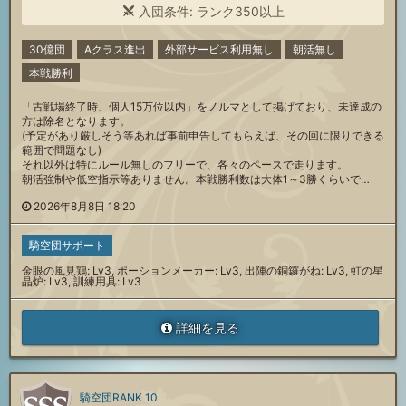
入団条件: ランク350以上
30億団
Aクラス進出
外部サービス利用無し
朝活無し
本戦勝利
「古戦場終了時、個人15万位以内」をノルマとして掲げており、未達成の
方は除名となります。
(予定があり厳しそう等あれば事前申告してもらえば、その回に限りできる
範囲で問題なし)
それ以外は特にルール無しのフリーで、各々のペースで走ります。
朝活強制や低空指示等ありません。本戦勝利数は大体1～3勝くらいで…
2026年8月8日 18:20
騎空団サポート
金眼の風見鶏: Lv3, ポーションメーカー: Lv3, 出陣の銅鑼がね: Lv3, 虹の星
晶炉: Lv3, 訓練用具: Lv3
詳細を見る
騎空団RANK 10