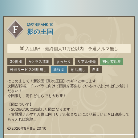
騎空団RANK 10
影の王国
入団条件: 最終個人11万位以内 予選ノルマ無し
30億団
Aクラス進出
まったり
リアル優先
初心者歓迎
外部サービス利用無し
新設団
朝活無し
自由
はじめまして！新設団【影の王国】のギィと申します！
次回古戦場、ドレバラに向けて団員を募集しているのでよければご検討く
ださい！
今回限り、定住どちらでも大歓迎！
【団について】
・2026/6/30に結成した団になります！
・古戦場ノルマ11万位以内（リアル都合などにより厳しいときは連絡して
もらえれば免除…
2026年8月8日 20:10