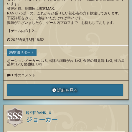
います。
虹炉所持。島開拓は現状MAX。
RANK175以下の、これから頑張りたい初心者の方も歓迎しております。
下記詳細をみて、ご検討いただければ幸いです。
興味がございましたら、ゲーム内プロフまで お待ちしております。
【ゲーム内ID】2…
2026年8月8日 18:52
騎空団サポート
ポーションメーカー: Lv3, 出陣の銅鑼がね: Lv3, 金眼の風見鶏: Lv3, 虹の星
晶炉: Lv3, 勉強机: Lv3
1 件のコメント
詳細を見る
騎空団RANK 10
ジョーカー