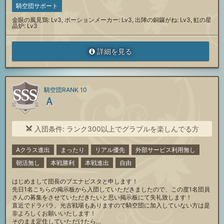
騎空団サポート
金眼の風見鶏: Lv3, ポーションメーカー: Lv3, 出陣の銅鑼がね: Lv3, 虹の星
晶炉: Lv3
詳細を見る
騎空団RANK 10
Ａ
入団条件: ランク300以上でグラブルを楽しんでる方
Aクラス進出
まったり
リアル優先
外部サービス利用無し
朝活無し
本戦勝利
本戦進出
自由
はじめまして団長のブエナビスタと申します！
先日1名こちらの掲示板から入団していただきましたので、この度1名団員
さんの募集をさせていただきたいと思い掲示板にて失礼致します！
直近でドラバラ、光古戦場もありますので騎空団に加入していない方は是
非よろしくお願いいたします！
そのまま定住していただけたら…