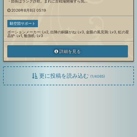
・団長はランク詐欺。まれに古戦場開催すら気…
2026年8月8日 05:19
騎空団サポート
ポーションメーカー: Lv2, 出陣の銅鑼がね: Lv3, 金眼の風見鶏: Lv3, 虹の星
晶炉: Lv1, 勉強机: Lv3
詳細を見る
更に投稿を読み込む
(
1
/
4065
)