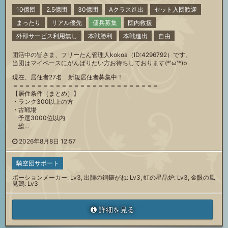
10億団
2.5億団
30億団
Aクラス進出
セット入団歓迎
まったり
リアル優先
傭兵募集
団内救援
外部サービス利用無し
本戦勝利
本戦進出
自由
団活中の皆さま、フリーたん管理人kokoa（ID:4296792）です。
当団はマイペースにがんばりたい方お待ちしております(*'ω'*)b
現在、居住者27名 新規居住者募集中！
＝＝＝＝＝＝＝＝＝＝＝＝＝＝＝＝＝＝＝＝＝＝＝＝
【居住条件（まとめ）】
・ランク300以上の方
・古戦場
予選3000位以内
総…
2026年8月8日 12:57
騎空団サポート
ポーションメーカー: Lv3, 出陣の銅鑼がね: Lv3, 虹の星晶炉: Lv3, 金眼の風
見鶏: Lv3
詳細を見る