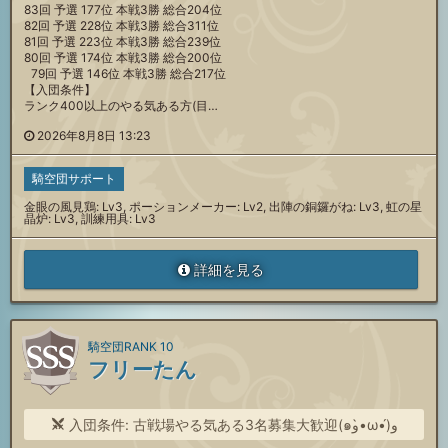
83回 予選 177位 本戦3勝 総合204位
82回 予選 228位 本戦3勝 総合311位
81回 予選 223位 本戦3勝 総合239位
80回 予選 174位 本戦3勝 総合200位
79回 予選 146位 本戦3勝 総合217位
【入団条件】
ランク400以上のやる気ある方(目…
2026年8月8日 13:23
騎空団サポート
金眼の風見鶏: Lv3, ポーションメーカー: Lv2, 出陣の銅鑼がね: Lv3, 虹の星
晶炉: Lv3, 訓練用具: Lv3
詳細を見る
騎空団RANK 10
フリーたん
入団条件: 古戦場やる気ある3名募集大歓迎(๑و•̀ω•́)و