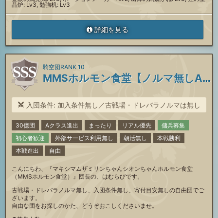
晶炉: Lv3, 勉強机: Lv3
詳細を見る
騎空団RANK 10
MMSホルモン食堂【ノルマ無しAクラス団】
入団条件: 加入条件無し／古戦場・ドレバラノルマは無し
30億団
Aクラス進出
まったり
リアル優先
傭兵募集
初心者歓迎
外部サービス利用無し
朝活無し
本戦勝利
本戦進出
自由
こんにちわ、『マキシマムザミリンちゃんシオンちゃんホルモン食堂
（MMSホルモン食堂）』団長の、はむらびです。
古戦場・ドレバラノルマ無し、入団条件無し、寄付目安無しの自由団でご
ざいます。
自由な団をお探しのかた、どうぞおこしくださいませ。