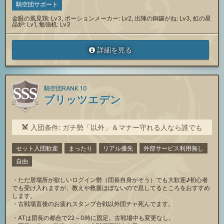
騎空団サポート
金眼の風見鶏: Lv3, ポーションメーカー: Lv2, 出陣の銅鑼がね: Lv3, 虹の星
晶炉: Lv1, 勉強机: Lv3
詳細を見る
騎空団RANK 10
ブリッツエデン
入団条件: ガチ勢「以外」＆マナー守れる人なら誰でも
セット入団歓迎
まったり
リアル優先
外部サービス利用無し
自由
・ただ居場所が欲しいログイン勢（団長自身がそう）でも大歓迎♪初心者
でも受け入れますが、教えや救援ほぼないので息してるところをおすすめ
します。
・古戦場直後のお疲れスタンプ合戦以外団チャ死んでます。
・ATは団長の都合で22～0時に固定。古戦場中も変更なし。