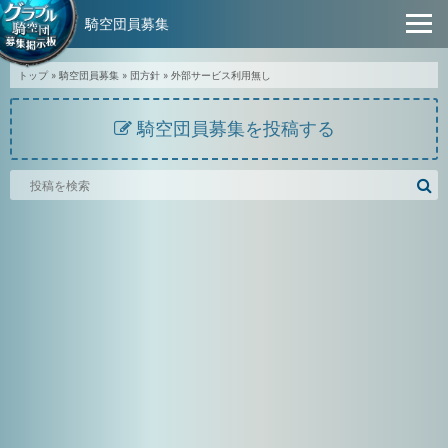
騎空団員募集
トップ
»
騎空団員募集
»
団方針
»
外部サービス利用無し
騎空団員募集を投稿する
騎
空
団
募
集
掲
示
板
を
検
索