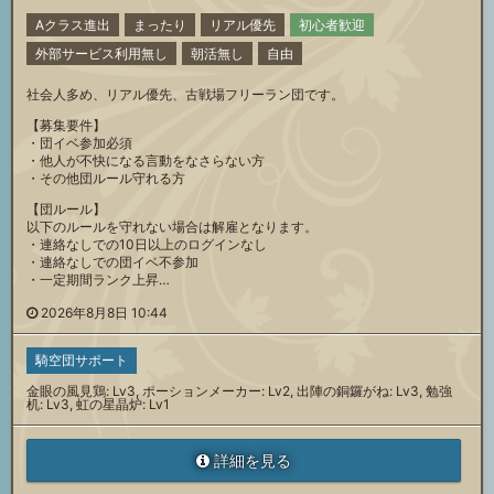
Aクラス進出
まったり
リアル優先
初心者歓迎
外部サービス利用無し
朝活無し
自由
社会人多め、リアル優先、古戦場フリーラン団です。
【募集要件】
・団イベ参加必須
・他人が不快になる言動をなさらない方
・その他団ルール守れる方
【団ルール】
以下のルールを守れない場合は解雇となります。
・連絡なしでの10日以上のログインなし
・連絡なしでの団イベ不参加
・一定期間ランク上昇…
2026年8月8日 10:44
騎空団サポート
金眼の風見鶏: Lv3, ポーションメーカー: Lv2, 出陣の銅鑼がね: Lv3, 勉強
机: Lv3, 虹の星晶炉: Lv1
詳細を見る