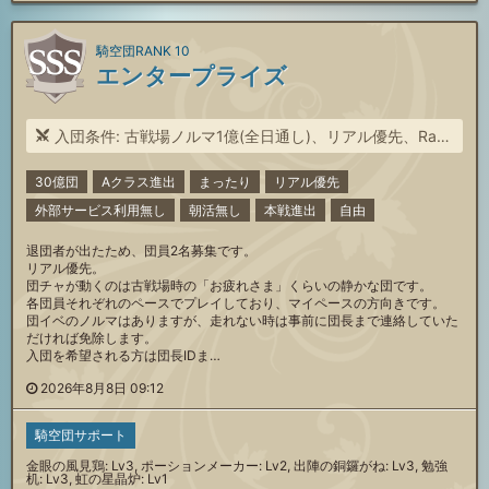
騎空団RANK 10
エンタープライズ
入団条件: 古戦場ノルマ1億(全日通し)、リアル優先、Rank250↑
30億団
Aクラス進出
まったり
リアル優先
外部サービス利用無し
朝活無し
本戦進出
自由
退団者が出たため、団員2名募集です。
リアル優先。
団チャが動くのは古戦場時の「お疲れさま」くらいの静かな団です。
各団員それぞれのペースでプレイしており、マイペースの方向きです。
団イベのノルマはありますが、走れない時は事前に団長まで連絡していた
だければ免除します。
入団を希望される方は団長IDま…
2026年8月8日 09:12
騎空団サポート
金眼の風見鶏: Lv3, ポーションメーカー: Lv2, 出陣の銅鑼がね: Lv3, 勉強
机: Lv3, 虹の星晶炉: Lv1