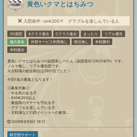
黄色いクマとはちみつ
入団条件: rank200↑ グラブルを楽しんでいる人
30億団
Aクラス進出
Cクラス進出
まったり
リアル優先
傭兵募集
外部サービス利用無し
朝活無し
本戦勝利
本戦進出
黄色いクマとはちみつの副団長しーたん（副団長ID:23021870）です。
ノルマ無し、リアル優先団です。
火古戦場の総合順位は2957位でした！
今回1名の募集となります！
◎募集対象◎
・やる気のある方
・RANK200以上
・最低限のマナーを守れる方
・グラブルを楽しんでいる方
・古戦場などの団イベントへの参加…
2026年8月8日 18:17
騎空団サポート