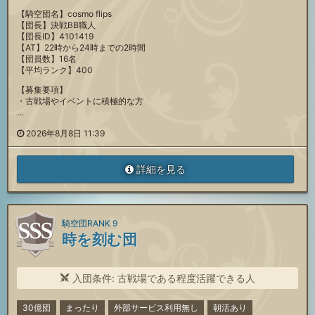
【騎空団名】cosmo flips
【団長】決戦BB職人
【団長ID】4101419
【AT】22時から24時までの2時間
【団員数】16名
【平均ランク】400
【募集要項】
・古戦場やイベントに積極的な方
…
2026年8月8日 11:39
詳細を見る
騎空団RANK 9
時を刻む団
入団条件: 古戦場である程度活躍できる人
30億団
まったり
外部サービス利用無し
朝活あり