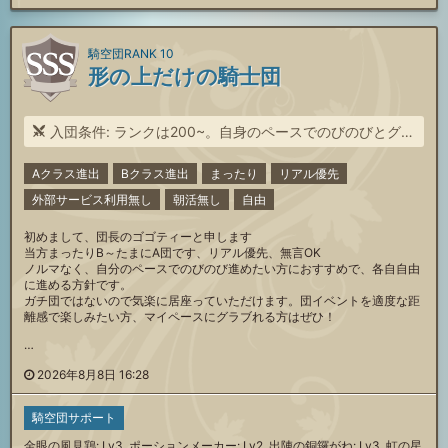
騎空団RANK 10
形の上だけの騎士団
入団条件: ランクは200~。自身のペースでのびのびとグラブルしたい方
Aクラス進出
Bクラス進出
まったり
リアル優先
外部サービス利用無し
朝活無し
自由
初めまして、団長のゴゴティーと申します
当方まったりB～たまにA団です、リアル優先、無言OK
ノルマなく、自分のペースでのびのび進めたい方におすすめで、各自自由
に進める方針です。
ガチ団ではないので気楽に居座っていただけます。団イベントを適度な距
離感で楽しみたい方、マイペースにグラブれる方はぜひ！
…
2026年8月8日 16:28
騎空団サポート
金眼の風見鶏: Lv3, ポーションメーカー: Lv2, 出陣の銅鑼がね: Lv3, 虹の星