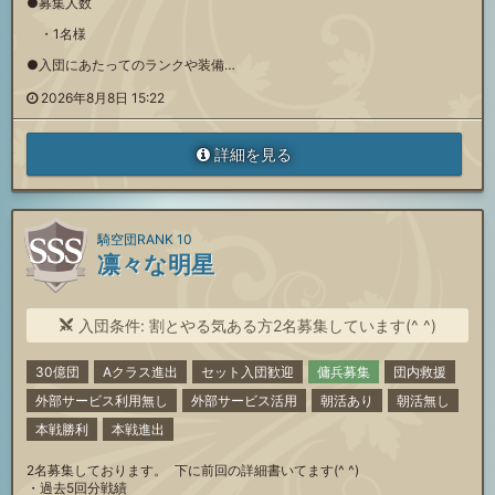
●募集人数
・1名様
●入団にあたってのランクや装備…
2026年8月8日 15:22
詳細を見る
騎空団RANK 10
凛々な明星
入団条件: 割とやる気ある方2名募集しています(^ ^)
30億団
Aクラス進出
セット入団歓迎
傭兵募集
団内救援
外部サービス利用無し
外部サービス活用
朝活あり
朝活無し
本戦勝利
本戦進出
2名募集しております。 下に前回の詳細書いてます(^ ^)
・過去5回分戦績