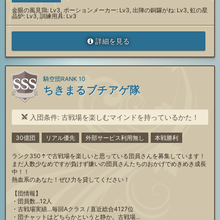
金眼の風見鶏: Lv3, ポーションメーカー: Lv3, 出陣の銅鑼がね: Lv3, 虹の星
晶炉: Lv3, 訓練用具: Lv3
詳細を見る
騎空団RANK 10
ちきまるブチアゲ隊
入団条件: 古戦場を楽しむマインドを持っているかた！
30億団
リアル優先
外部サービス利用無し
本戦勝利
ランク350↑で古戦場を楽しいと思っている団員さんを募集しています！
まだ人数少なめですが負けず嫌いの団員さんたちのおかげでめきめき成長
中！！
熱血系のあなた！ぜひ力を貸してください！
【団情報】
・団員数…12人
・古戦場実績…毎回Aクラス / 直近総合4127位
・団チャットはどちらかというと静か。古戦場…