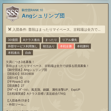
騎空団RANK 10
Angシュリンプ団
入団条件: 普段はまったりマイペース、古戦場は全力で頑張る団員募集！
30億団
Aクラス進出
まったり
リアル優先
外部サービス利用無し
朝活あり
本戦全勝
本戦勝利
本戦進出
自由
欠員につき3名募集！
普段はまったりマイペース、古戦場は全力で頑張る団員募集！
【騎空団名】Angシュリンプ団
【団長ID】5530908
【団ﾗﾝｸ】10
【平均rank】419
【団員数】27
【ｻﾎﾟｰﾄ】ﾎﾟｰｼｮﾝ、風見鶏、銅鑼、属性攻撃UP、ExpUP
【古戦場実績】Aクラス目標 / 直近総合174位
【入団条件/方針】
・外部ツール…