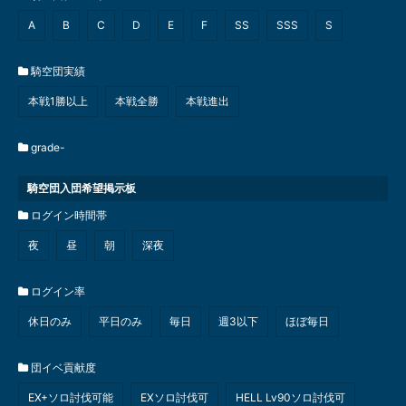
A
B
C
D
E
F
SS
SSS
S
騎空団実績
本戦1勝以上
本戦全勝
本戦進出
grade-
騎空団入団希望掲示板
ログイン時間帯
夜
昼
朝
深夜
ログイン率
休日のみ
平日のみ
毎日
週3以下
ほぼ毎日
団イベ貢献度
EX+ソロ討伐可能
EXソロ討伐可
HELL Lv90ソロ討伐可