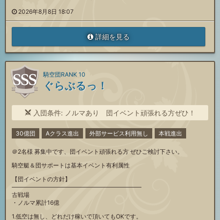
2026年8月8日 18:07
詳細を見る
騎空団RANK 10
ぐらぶるっ！
入団条件: ノルマあり 団イベント頑張れる方ぜひ！
30億団
Aクラス進出
外部サービス利用無し
本戦進出
＠2名様 募集中です、団イベント頑張れる方 ぜひご検討下さい。
騎空艇＆団サポートは基本イベント有利属性
【団イベントの方針】
——————————————————————
古戦場
・ノルマ累計16億
1.低空は無し、どれだけ稼いで頂いてもOKです。