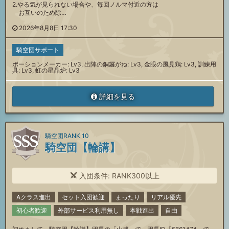
2.やる気が見られない場合や、毎回ノルマ付近の方は
お互いのため除…
2026年8月8日 17:30
騎空団サポート
ポーションメーカー: Lv3, 出陣の銅鑼がね: Lv3, 金眼の風見鶏: Lv3, 訓練用
具: Lv3, 虹の星晶炉: Lv3
詳細を見る
騎空団RANK 10
騎空団【輪講】
入団条件: RANK300以上
Aクラス進出
セット入団歓迎
まったり
リアル優先
初心者歓迎
外部サービス利用無し
本戦進出
自由