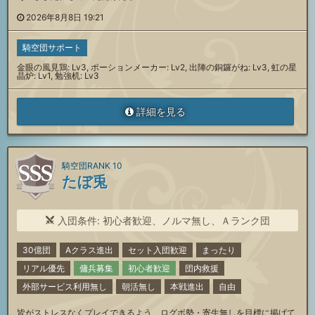
2026年8月8日 19:21
騎空団サポート
金眼の風見鶏: Lv3, ポーションメーカー: Lv2, 出陣の銅鑼がね: Lv3, 虹の星
晶炉: Lv1, 勉強机: Lv3
詳細を見る
騎空団RANK 10
たぼ兎
入団条件: 初心者歓迎、ノルマ無し、Ａランク団
30億団
Aクラス進出
セット入団歓迎
まったり
リアル優先
傭兵募集
初心者歓迎
団内救援
外部サービス利用無し
朝活無し
本戦進出
自由
皆がストレスなくプレイできるよう、ログボ勢・寄生無しを目標に掲げて