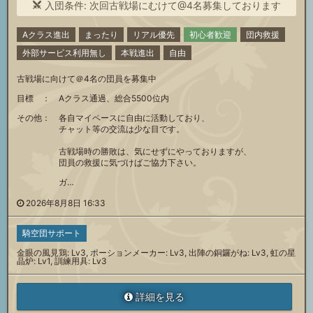
入団条件: 次回古戦場にむけて@4名募集しております
Aクラス進出
まったり
リアル優先
初心者歓迎
団内救援
外部サービス利用無し
本戦進出
自由
古戦場に向けて＠4名の団員を募集中
目標 ： Aクラス通過、総合5500位内
その他： 各自マイペースに自由に活動しており、
チャット等の交流は少な目です。
古戦場時の勝敗は、気にせずにやっておりますが、
団員の救援に気づけばご協力下さい。
ガ…
2026年8月8日 16:33
騎空団サポート
金眼の風見鶏: Lv3, ポーションメーカー: Lv3, 出陣の銅鑼がね: Lv3, 虹の星
晶炉: Lv1, 訓練用具: Lv3
詳細を見る