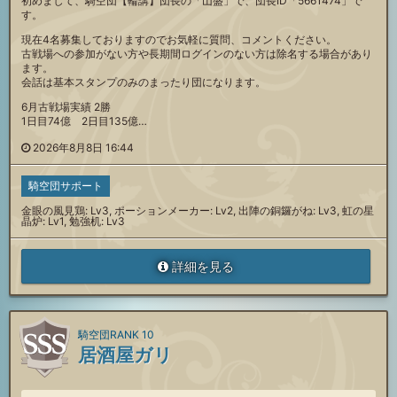
初めまして、騎空団【輪講】団長の「山盛」で、団長ID「5661474」で
す。
現在4名募集しておりますのでお気軽に質問、コメントください。
古戦場への参加がない方や長期間ログインのない方は除名する場合があり
ます。
会話は基本スタンプのみのまったり団になります。
6月古戦場実績 2勝
1日目74億 2日目135億…
2026年8月8日 16:44
騎空団サポート
金眼の風見鶏: Lv3, ポーションメーカー: Lv2, 出陣の銅鑼がね: Lv3, 虹の星
晶炉: Lv1, 勉強机: Lv3
詳細を見る
騎空団RANK 10
居酒屋ガリ