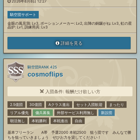
2026年8月8日 12:27
騎空団サポート
金眼の風見鶏: Lv3, ポーションメーカー: Lv2, 出陣の銅鑼がね: Lv3, 虹の星
晶炉: Lv1, 訓練用具: Lv3
詳細を見る
騎空団RANK 425
cosmoflips
入団条件: 報酬だけ欲しい方
2.5億団
30億団
Aクラス進出
セット入団歓迎
まったり
リアル優先
傭兵募集
外部サービス利用無し
新設団
朝活無し
本戦勝利
本戦進出
自由
基本フリーラン A帯 予選2000 本戦2500 狙う団です みんなで勝
ちを狙っていきましょう ぜひお力を貸してください！