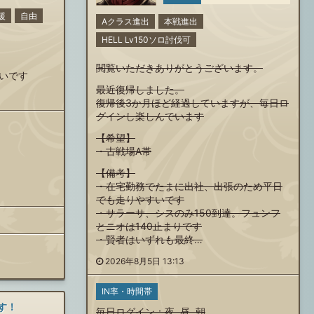
援
自由
Aクラス進出
本戦進出
HELL Lv150ソロ討伐可
閲覧いただきありがとうございます。
いです
最近復帰しました。
復帰後3か月ほど経過していますが、毎日ロ
グインし楽しんでいます
【希望】
・古戦場A帯
【備考】
・在宅勤務でたまに出社、出張のため平日
でも走りやすいです
・サラーサ、シスのみ150到達。フュンフ
とニオは140止まりです
・賢者はいずれも最終…
2026年8月5日 13:13
IN率・時間帯
す！
毎日ログイン
：
夜
,
昼
,
朝