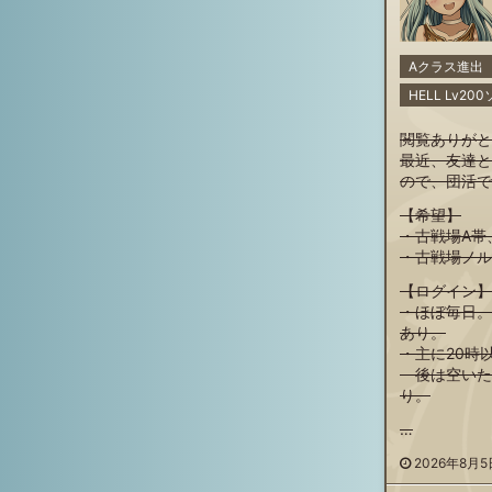
Aクラス進出
HELL Lv2
閲覧ありがと
最近、友達と
ので、団活で
【希望】
・古戦場A帯
・古戦場ノル
【ログイン】
・ほぼ毎日。
あり。
・主に20時
後は空いた時
り。
…
2026年8月5日