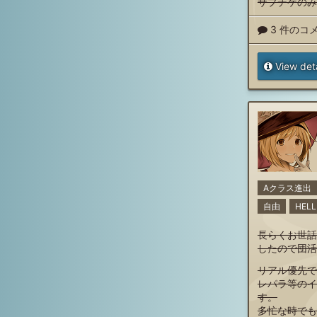
サプチケのみ
3 件のコ
View deta
Aクラス進出
自由
HEL
長らくお世話
したので団活
リアル優先で
レパラ等のイ
す。
多忙な時でも