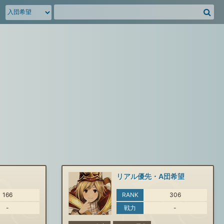
騎
空
団
募
集
掲
示
板
を
検
索
リアル優先・A団希望
166
RANK
306
-
戦力
-