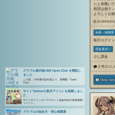
だと有難いで
前回は個ラン
よろしくお願
2026年8月6日
IN率・時間帯
毎日ログイン
課金度合い
少し課金
2 件のコ
グラブル掲示板LINE Open Chat を開設し
ました
View deta
この度、LINE株式会社様より、新機能「Open
Chat」...
サイトTwitterの表示アイコンを刷新しまし
た
サイトのツイッターアカウント@gbfbbsの投稿連動
ツイート...
グラブルの始め方・初心者講座