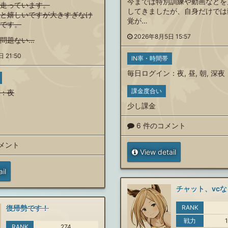
今までは特別訓練や動画などを
走っています。
してきましたが、自身だけでは
と嬉しいですが大きすぎなけ
覚が…
です。
2026年8月5日 15:57
問題ない…
 21:50
IN率・時間帯
毎日ログイン
：
夜
,
昼
,
朝
,
深夜
課金度合い
：
夜
少し課金
6 件のコメント
コメント
View detail
il
復帰勢です！
RANK
戦力
RANK
274