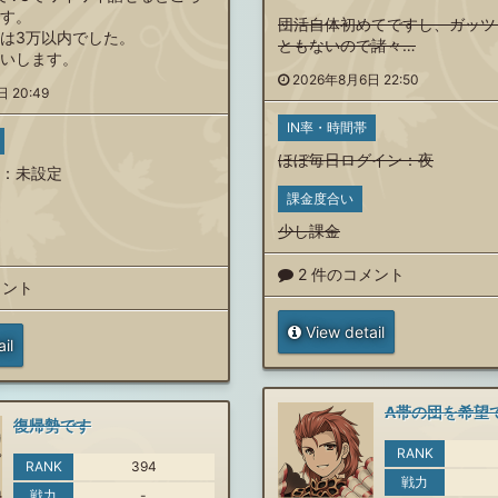
す。
団活自体初めてですし、ガッツ
は3万以内でした。
ともないので諸々…
いします。
2026年8月6日 22:50
 20:49
IN率・時間帯
ほぼ毎日ログイン
：
夜
：未設定
課金度合い
少し課金
2 件のコメント
メント
View detail
il
A帯の団を希望
復帰勢です
RANK
RANK
394
戦力
戦力
-