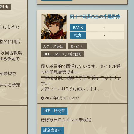
戦進出
団イベ日課のみの半隠居勢
からはじめた
RANK
-
戦力
-
格的に団活
Aクラス進出
まったり
し次回古戦場
HELL Lv200ソロ討伐可
げる予定で
段サポ目的で団活しています。タイトル通
りの半隠居勢です。
が希望で
古戦場は個人報酬の累計15億まではやりま
す。
井する予定
外部ツールNGでお願いします。
…
2026年8月6日 02:37
IN率・時間帯
ほぼ毎日ログイン
：未設定
課金度合い