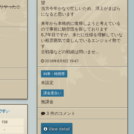
望
リやったこ
当方今年かなり忙しいため、浮上がまばら
になると思います
来年から本格的に復帰しようと考えている
ので事前に騎空団を探しております
6,7年目ですが、未だに仕様を理解していな
い程雰囲気で楽しんでいるエンジョイ勢で
す
古戦場などの戦績は問いませ…
2026年8月6日 19:47
IN率・時間帯
未設定
課金度合い
無課金
です。
3 件のコメント
158
View detail
-