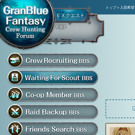
トップ
»
入団希望
ＥＸクエスト
準備中
騎空団員募集掲示板
グラブル騎空団募集掲示
騎空団入団希望掲示板
共闘部屋・メンバー掲示板
マルチバトル救援募集掲示板