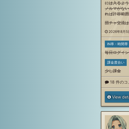
には入るよう
ノルマがない
れば許容範囲
団チャ交流は
2026年8月5日
IN率・時間帯
毎日ログイン
課金度合い
少し課金
18 件の
View deta