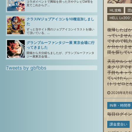
コラボイベントで興味を持った方やテレビCM等を
見てこれからグ...
HL攻略
団
HELL Lv2
クラスⅣジョブアイコンを10種追加しまし
た
復帰したばか
ずっと当サイト用のジョブアイコンイラストを描い
て頂いている、...
っていません
ですので戦力
グランブルーファンタジー展 東京会場に行
か分かりませ
ってきました
団を探してい
開催から大分経ちましたが、グランブルーファンタ
ジー展東京会場...
天元やルシゼ
未クリアです
Tweets by gbfbbs
手持ちキャラ
ていけたら、
(トリゼロと
2026年8月6日
IN率・時間帯
毎日ログイン
課金度合い