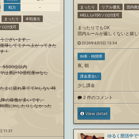
まったり
リアル優先
団内救
戦力
-
HELL Lv150ソロ討伐可
まったり
本戦進出
00ソロ討伐可
まったりでもOK
団内ルールが厳しくないと嬉し
うございます。
2026年8月5日 13:34
復帰してモチベ上がってきた
す！
IN率・時間帯
夜
,
朝
、5500位以内
マは累計10億程度orなし
課金度合い
少し課金
たまに疲れ果ててInしない時
2 件のコメント
以降の稼働が多いです。
間にInしたりしなかった
View detail
 11:31
ゆるく団活中で