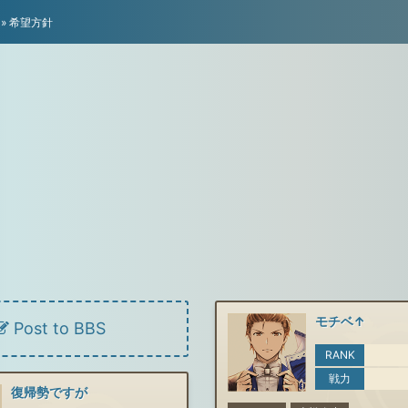
»
希望方針
モチベ↑
Post to BBS
RANK
戦力
復帰勢ですが