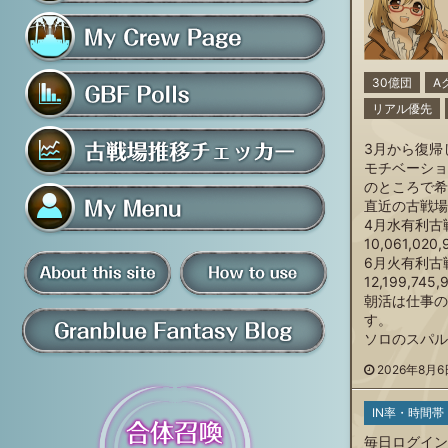
フレンド募集掲示板
マイ騎空団ページ
30億団
A
リアル優先
グラブルアンケート
3月から復
モチベーショ
のところで希
古戦場推移チェッカー
直近の古戦場
4月水有利古
10,061,020,
マイメニュー
6月火有利古
12,199,7
板
朝活は仕事の
騎空団員募集掲示板
掲示板の使い方
す。
ソロのスパル
グラブル情報・ブログ
2026年8月6日
IN率・時間帯
について
毎日ログイン