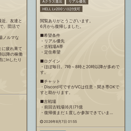
Aクラス進出
リアル優先
HELL Lv200ソロ討伐可
最近、友達と
閲覧ありがとうございます。
で、団活で
6月から復帰しました。
■希望条件
場ノルマな
・リアル優先
・古戦場A帯
まに疲れ果て
・定住希望
0時以降の稼働
にInしたり
■ログイン
・ほぼ毎日。7時～8時と20時以降が多めで
す。
■チャット
・Discord可ですがVCは任意・聞き専OKで
すと助かります。
■古戦場
・前回古戦場(6月)71億
・復帰後まだ１度しか参加できていま…
2026年8月7日 01:55