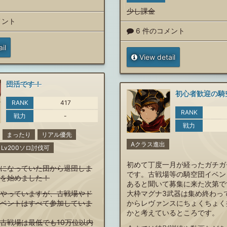
少し課金
メント
6 件のコメント
il
View detail
団活です！
RANK
417
RANK
戦力
-
戦力
まったり
リアル優先
Aクラス進出
L Lv200ソロ討伐可
初めて丁度一月が経ったガチガ
になっていた団から退団しま
です。古戦場等の騎空団イベン
を始めました！
あると聞いて募集に来た次第で
やっていますが、古戦場やド
大枠マグナ3武器は集め終わっ
ベントはすべて参加していま
からレヴァンスにちょくちょく
かと考えているところです。
古戦場は最低でも10万位以内