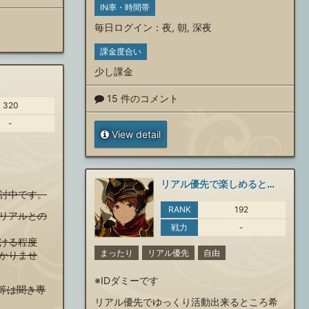
IN率・時間帯
毎日ログイン
：
夜
,
朝
,
深夜
課金度合い
少し課金
15 件のコメント
320
-
View detail
リアル優先で楽しめるところ
討中です。
RANK
192
リアルとの
戦力
-
ける程度
まったり
リアル優先
自由
かりませ
※IDダミーです
C等は聞き専
リアル優先でゆっくり活動出来るところ希