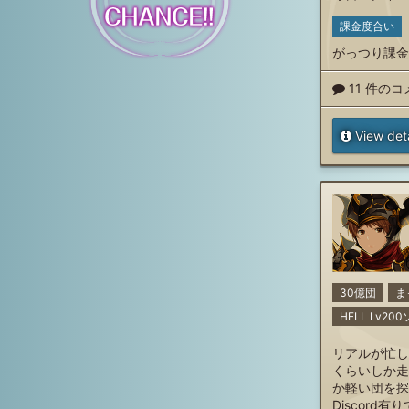
課金度合い
がっつり課金
11 件の
View deta
30億団
ま
HELL Lv2
リアルが忙し
くらいしか走
か軽い団を探
Discord