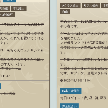
Aクラス進出
リアル優先
本
内救援
本戦進出
自由
00ソロ討伐可
初めまして、BLEACHコラボ
りで最近のキャラも武器も持
初心者です。
。
的にはどこまでお役に立てる
ゲームにもはまってきたので本
んが、それでも置いてくれる
を始めました。
ます。
まだ低ランクですがCP等駆使
までにはランク250辺りまで上
ロ、もちろんヴェルサシアも
す。
。
で対応できるマルチから触っ
・外部ツールは強制じゃない団
と考えています。
す。
か有用なキャ…
・課金は２～３か月に１回は天
です。サプチケ、金剛スタレ等
 11:47
2026年8月6日 18:04
IN率・時間帯
：
夜
,
深夜
毎日ログイン
：
夜
,
昼
,
朝
,
深夜
課金度合い