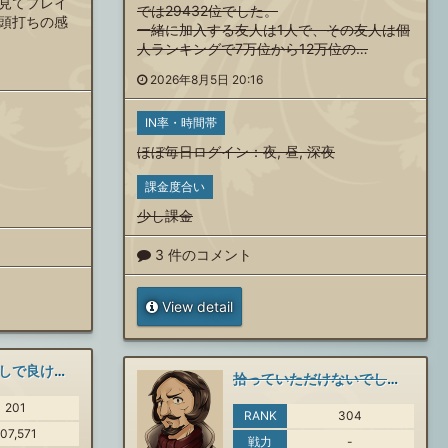
見てプレイ
では29432位でした。
頭打ちの感
一緒に加入する友人は1人で、その友人は個
人ランキングで7万位から12万位の…
2026年8月5日 20:16
IN率・時間帯
ほぼ毎日ログイン
：
夜
,
昼
,
深夜
課金度合い
少し課金
3 件のコメント
View detail
チャット、vcなしで良ければ…
拾っていただけないでしょうか
201
RANK
304
107,571
戦力
-