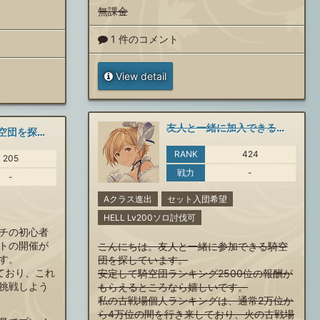
無課金
1 件のコメント
View detail
友人と一緒に加入できる騎空団を探しています。
初心者歓迎の騎空団を探しています
RANK
424
205
戦力
-
-
Aクラス進出
セット入団希望
HELL Lv200ソロ討伐可
チの初心者
トの開催が
こんにちは。友人と一緒に参加できる騎空
す。
団を探しています。
ており、これ
安定して騎空団ランキング2500位の報酬が
挑戦しよう
もらえるところなら嬉しいです。
私の古戦場個人ランキングは、通常2万位か
ら4万位の間を行き来しており、火の古戦場