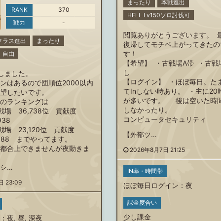
まったり
本戦進出
RANK
370
HELL Lv150ソロ討伐可
戦力
-
閲覧ありがとうございます。 
クラス進出
まったり
復帰してモチベ上がってきたの
す！
自由
【希望】 ・古戦場A帯 ・古戦
し
帰しました。
【ログイン】 ・ほぼ毎日。た
ンはあるので団順位2000以内
てInしない時あり。 ・主に2
望したいです。
が多いです。 後は空いた時間
のランキングは
しなかったり。
戦場 36,738位 貢献度
コンピュータセキュリティ
938
戦場 23,120位 貢献度
【外部ツ…
45,988 までやってます。
都合上できませんが夜動きま
2026年8月7日 21:25
シ…
IN率・時間帯
 23:09
ほぼ毎日ログイン
：
夜
課金度合い
少し課金
：
夜
,
昼
,
深夜