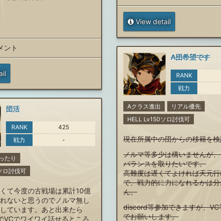
View detail
コメント
A団希望です
il
RANK
戦力
Aクラス進出
リアル優先
団活
HELL Lv150ソロ討伐可
RANK
425
現在所属中の団からの移籍を検
戦力
-
ノルマ等多少は構いませんが、
ったり
バランスを取りたいです。
00ソロ討伐可
高難度は遅くてよければ天元行
で、戦力的に力になれるかは分
くて今度の古戦場は累計10億
ん。
れないと思うのでノルマ無し
discord等参加できますが、V
しています。あと出来たら
でお願いします。
有りでVCでワイワイ話せるところ