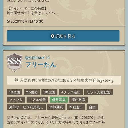
戦力、ランクは問いません。
【ハイルーター団の特徴】
騎空団サポートを受けてマイペ…
2026年8月7日 10:30
詳細を見る
騎空団RANK 10
フリーたん
入団条件: 古戦場やる気ある3名募集大歓迎(๑و•̀ω•́)و
10億団
2.5億団
30億団
Aクラス進出
セット入団歓迎
まったり
リアル優先
傭兵募集
団内救援
外部サービス利用無し
本戦勝利
本戦進出
自由
団活中の皆さま、フリーたん管理人kokoa（ID:4296792）です。
当団はマイペースにがんばりたい方お待ちしております(*'ω'*)b