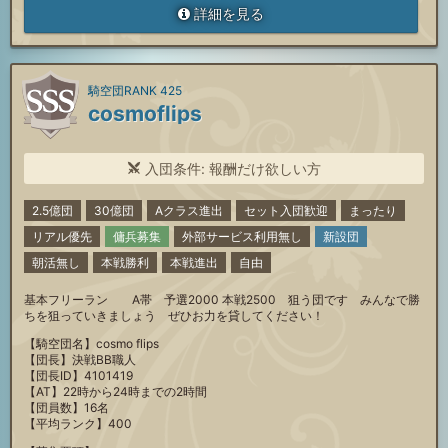
詳細を見る
騎空団RANK 425
cosmoflips
入団条件: 報酬だけ欲しい方
2.5億団
30億団
Aクラス進出
セット入団歓迎
まったり
リアル優先
傭兵募集
外部サービス利用無し
新設団
朝活無し
本戦勝利
本戦進出
自由
基本フリーラン A帯 予選2000 本戦2500 狙う団です みんなで勝
ちを狙っていきましょう ぜひお力を貸してください！
【騎空団名】cosmo flips
【団長】決戦BB職人
【団長ID】4101419
【AT】22時から24時までの2時間
【団員数】16名
【平均ランク】400