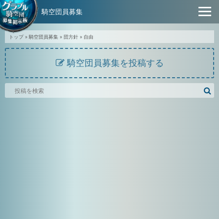
騎空団員募集
トップ
»
騎空団員募集
»
団方針
»
自由
騎空団員募集を投稿する
騎
空
団
募
集
掲
示
板
を
検
索