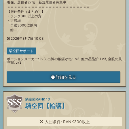
現在、居住者27名 新規居住者募集中！
＝＝＝＝＝＝＝＝＝＝＝＝＝＝＝＝＝＝＝＝＝＝＝＝
【居住条件（まとめ）】
・ランク300以上の方
・古戦場
予選3000位以内
総…
2026年8月7日 10:03
騎空団サポート
ポーションメーカー: Lv3, 出陣の銅鑼がね: Lv3, 虹の星晶炉: Lv3, 金眼の風
見鶏: Lv3
詳細を見る
騎空団RANK 10
騎空団【輪講】
入団条件: RANK300以上