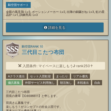
騎空団サポート
金眼の風見鶏: Lv3, ポーションメーカー: Lv2, 出陣の銅鑼がね: Lv3, 虹の星
晶炉: Lv1, 訓練用具: Lv3
詳細を見る
騎空団RANK 10
三代目こたつ布団
入団条件: マイペースに楽しもう♪ rank250↑
Aクラス進出
セット入団歓迎
まったり
リアル優先
傭兵募集
外部サービス利用無し
朝活無し
本戦進出
自由
三代目こたつ布団
団長の唐草【ID8596611】と申します。
団員さん募集です。
楽しもう！がコンセプトの社会人団です。
基本はリアル優先(大事！)