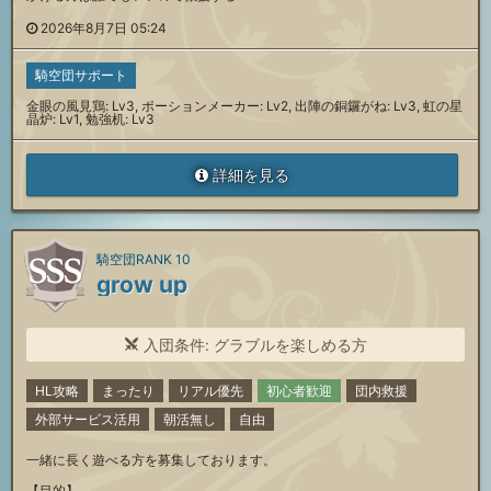
2026年8月7日 05:24
騎空団サポート
金眼の風見鶏: Lv3, ポーションメーカー: Lv2, 出陣の銅鑼がね: Lv3, 虹の星
晶炉: Lv1, 勉強机: Lv3
詳細を見る
騎空団RANK 10
grow up
入団条件: グラブルを楽しめる方
HL攻略
まったり
リアル優先
初心者歓迎
団内救援
外部サービス活用
朝活無し
自由
一緒に長く遊べる方を募集しております。
【目的】