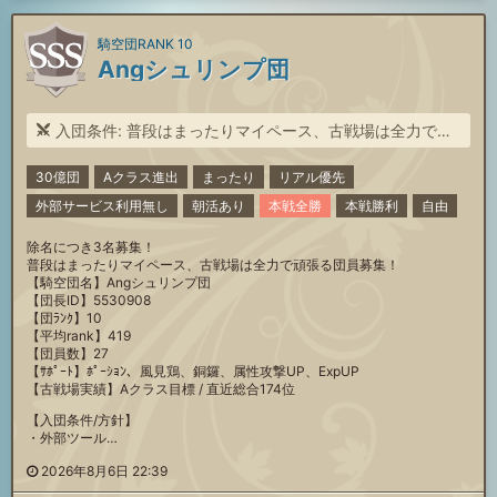
騎空団RANK 10
Angシュリンプ団
入団条件: 普段はまったりマイペース、古戦場は全力で頑張る団員募集！
30億団
Aクラス進出
まったり
リアル優先
外部サービス利用無し
朝活あり
本戦全勝
本戦勝利
自由
除名につき3名募集！
普段はまったりマイペース、古戦場は全力で頑張る団員募集！
【騎空団名】Angシュリンプ団
【団長ID】5530908
【団ﾗﾝｸ】10
【平均rank】419
【団員数】27
【ｻﾎﾟｰﾄ】ﾎﾟｰｼｮﾝ、風見鶏、銅鑼、属性攻撃UP、ExpUP
【古戦場実績】Aクラス目標 / 直近総合174位
【入団条件/方針】
・外部ツール…
2026年8月6日 22:39