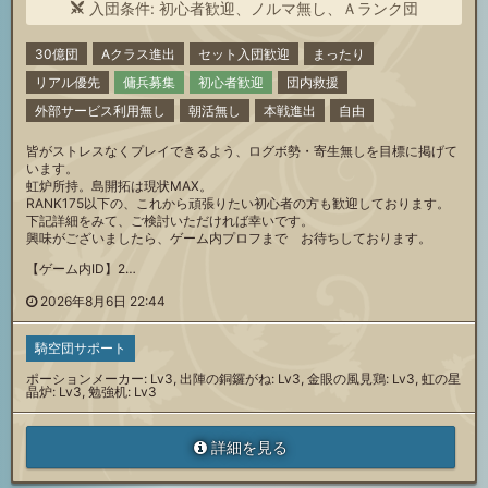
入団条件: 初心者歓迎、ノルマ無し、Ａランク団
30億団
Aクラス進出
セット入団歓迎
まったり
リアル優先
傭兵募集
初心者歓迎
団内救援
外部サービス利用無し
朝活無し
本戦進出
自由
皆がストレスなくプレイできるよう、ログボ勢・寄生無しを目標に掲げて
います。
虹炉所持。島開拓は現状MAX。
RANK175以下の、これから頑張りたい初心者の方も歓迎しております。
下記詳細をみて、ご検討いただければ幸いです。
興味がございましたら、ゲーム内プロフまで お待ちしております。
【ゲーム内ID】2…
2026年8月6日 22:44
騎空団サポート
ポーションメーカー: Lv3, 出陣の銅鑼がね: Lv3, 金眼の風見鶏: Lv3, 虹の星
晶炉: Lv3, 勉強机: Lv3
詳細を見る