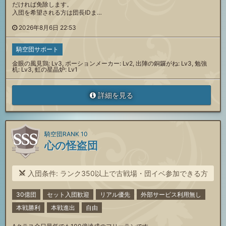
だければ免除します。
入団を希望される方は団長IDま…
2026年8月6日 22:53
騎空団サポート
金眼の風見鶏: Lv3, ポーションメーカー: Lv2, 出陣の銅鑼がね: Lv3, 勉強
机: Lv3, 虹の星晶炉: Lv1
詳細を見る
騎空団RANK 10
心の怪盗団
入団条件: ランク350以上で古戦場・団イベ参加できる方
30億団
セット入団歓迎
リアル優先
外部サービス利用無し
本戦勝利
本戦進出
自由