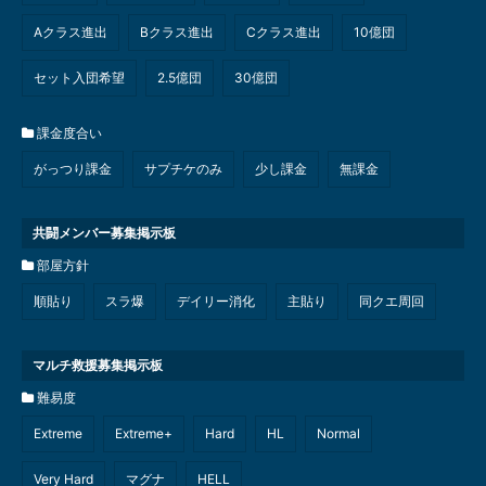
Aクラス進出
Bクラス進出
Cクラス進出
10億団
セット入団希望
2.5億団
30億団
課金度合い
がっつり課金
サプチケのみ
少し課金
無課金
共闘メンバー募集掲示板
部屋方針
順貼り
スラ爆
デイリー消化
主貼り
同クエ周回
マルチ救援募集掲示板
難易度
Extreme
Extreme+
Hard
HL
Normal
Very Hard
マグナ
HELL