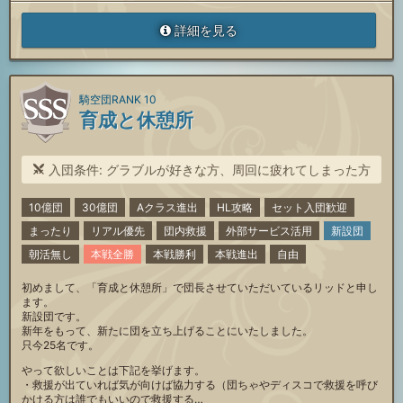
詳細を見る
騎空団RANK 10
育成と休憩所
入団条件: グラブルが好きな方、周回に疲れてしまった方
10億団
30億団
Aクラス進出
HL攻略
セット入団歓迎
まったり
リアル優先
団内救援
外部サービス活用
新設団
朝活無し
本戦全勝
本戦勝利
本戦進出
自由
初めまして、「育成と休憩所」で団長させていただいているリッドと申し
ます。
新設団です。
新年をもって、新たに団を立ち上げることにいたしました。
只今25名です。
やって欲しいことは下記を挙げます。
・救援が出ていれば気が向けば協力する（団ちゃやディスコで救援を呼び
かける方は誰でもいいので救援する…