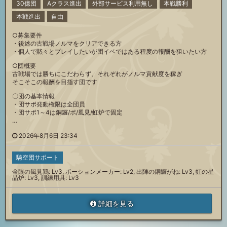
30億団
Aクラス進出
外部サービス利用無し
本戦勝利
本戦進出
自由
○募集要件
・後述の古戦場ノルマをクリアできる方
・個人で黙々とプレイしたいが団イベではある程度の報酬を狙いたい方
○団概要
古戦場では勝ちにこだわらず、それぞれがノルマ貢献度を稼ぎ
そこそこの報酬を目指す団です
〇団の基本情報
・団サポ発動権限は全団員
・団サポ1～4は銅鑼/ポ/風見/虹炉で固定
…
2026年8月6日 23:34
騎空団サポート
金眼の風見鶏: Lv3, ポーションメーカー: Lv2, 出陣の銅鑼がね: Lv3, 虹の星
晶炉: Lv3, 訓練用具: Lv3
詳細を見る