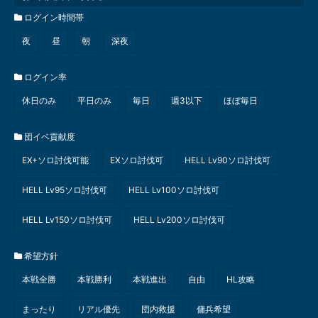
ログイン時間帯
夜
昼
朝
深夜
ログイン率
休日のみ
平日のみ
毎日
週3以下
ほぼ毎日
団イベ貢献度
EX+ソロ討伐可能
EXソロ討伐可
HELL Lv90ソロ討伐可
HELL Lv95ソロ討伐可
HELL Lv100ソロ討伐可
HELL Lv150ソロ討伐可
HELL Lv200ソロ討伐可
希望方針
本戦全勝
本戦勝利
本戦進出
自由
HL攻略
まったり
リアル優先
団内救援
傭兵希望