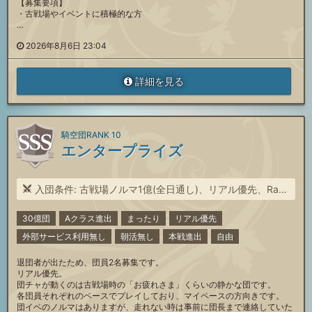
【募集要項】
・古戦場やイベントに積極的な方
…
2026年8月6日 23:04
詳細を見る
騎空団RANK 10
エンタープライズ
入団条件: 古戦場ノルマ1億(全日通し)、リアル優先、Rank250↑
30億団
Aクラス進出
まったり
リアル優先
外部サービス利用無し
朝活無し
本戦進出
自由
退団者が出たため、団員2名募集です。
リアル優先。
団チャが動くのは古戦場時の「お疲れさま」くらいの静かな団です。
各団員それぞれのペースでプレイしており、マイペースの方向きです。
団イベのノルマはありますが、走れない時は事前に団長まで連絡していた