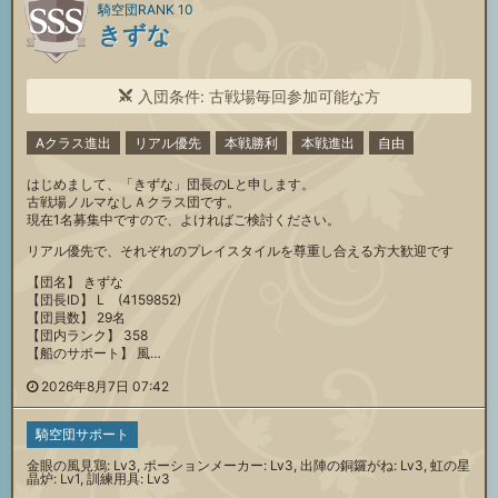
騎空団RANK 10
きずな
入団条件: 古戦場毎回参加可能な方
Aクラス進出
リアル優先
本戦勝利
本戦進出
自由
はじめまして、「きずな」団長のLと申します。
古戦場ノルマなしＡクラス団です。
現在1名募集中ですので、よければご検討ください。
リアル優先で、それぞれのプレイスタイルを尊重し合える方大歓迎です
【団名】 きずな
【団長ID】 L (4159852)
【団員数】 29名
【団内ランク】 358
【船のサポート】 風…
2026年8月7日 07:42
騎空団サポート
金眼の風見鶏: Lv3, ポーションメーカー: Lv3, 出陣の銅鑼がね: Lv3, 虹の星
晶炉: Lv1, 訓練用具: Lv3