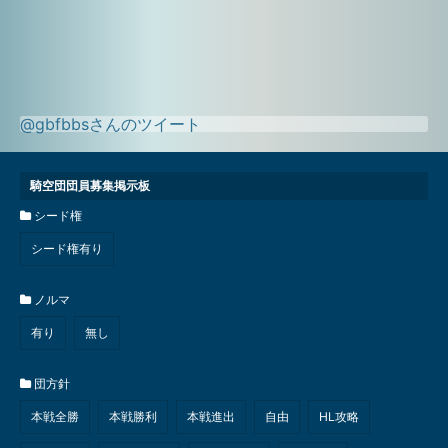
@gbfbbsさんのツイート
騎空団団員募集掲示板
シード権
シード権有り
ノルマ
有り
無し
団方針
本戦全勝
本戦勝利
本戦進出
自由
HL攻略