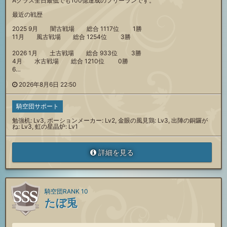
Aクラス全日最低でも100億達成のフリーランです。
最近の戦歴
2025 9月 闇古戦場 総合 1117位 1勝
11月 風古戦場 総合 1254位 3勝
2026 1月 土古戦場 総合 933位 3勝
4月 水古戦場 総合 1210位 0勝
6…
2026年8月6日 22:50
騎空団サポート
勉強机: Lv3, ポーションメーカー: Lv2, 金眼の風見鶏: Lv3, 出陣の銅鑼が
ね: Lv3, 虹の星晶炉: Lv1
詳細を見る
騎空団RANK 10
たぼ兎