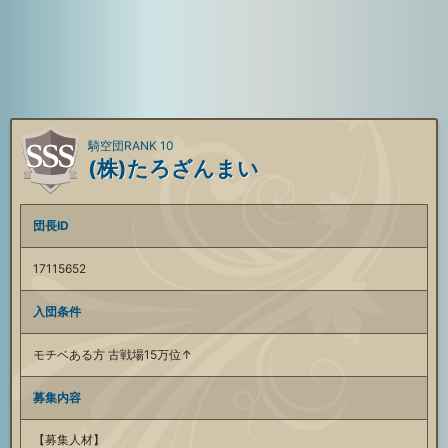
騎空団RANK 10
(株)たろざんまい
団長ID
17115652
入団条件
モチベある方 古戦場15万位↑
募集内容
【募集人材】