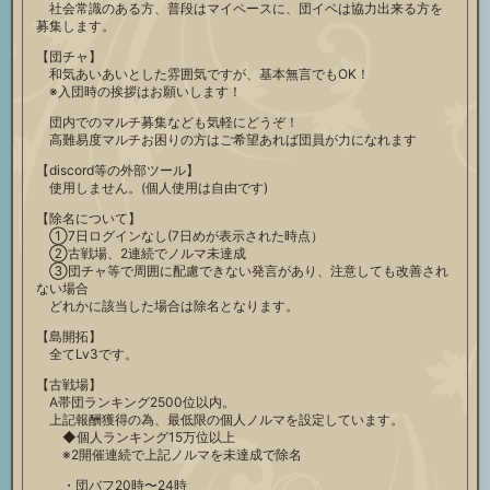
社会常識のある方、普段はマイペースに、団イベは協力出来る方を
募集します。
【団チャ】
和気あいあいとした雰囲気ですが、基本無言でもOK！
※入団時の挨拶はお願いします！
団内でのマルチ募集なども気軽にどうぞ！
高難易度マルチお困りの方はご希望あれば団員が力になれます
【discord等の外部ツール】
使用しません。(個人使用は自由です)
【除名について】
①7日ログインなし(7日めが表示された時点）
②古戦場、2連続でノルマ未達成
③団チャ等で周囲に配慮できない発言があり、注意しても改善され
ない場合
どれかに該当した場合は除名となります。
【島開拓】
全てLv3です。
【古戦場】
A帯団ランキング2500位以内。
上記報酬獲得の為、最低限の個人ノルマを設定しています。
◆個人ランキング15万位以上
※2開催連続で上記ノルマを未達成で除名
・団バフ20時〜24時