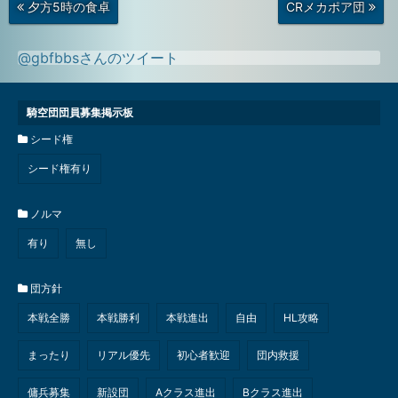
次
前
夕方5時の食卓
CRメカポア団
の
の
投
投
稿
稿
@gbfbbsさんのツイート
騎空団団員募集掲示板
シード権
シード権有り
ノルマ
有り
無し
団方針
本戦全勝
本戦勝利
本戦進出
自由
HL攻略
まったり
リアル優先
初心者歓迎
団内救援
傭兵募集
新設団
Aクラス進出
Bクラス進出