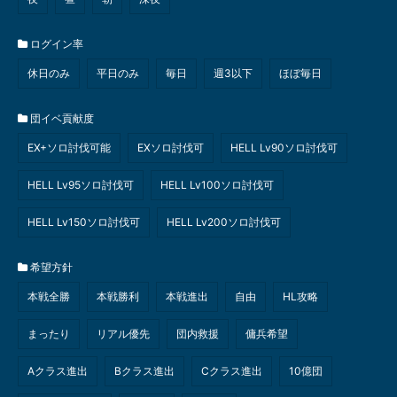
ログイン率
休日のみ
平日のみ
毎日
週3以下
ほぼ毎日
団イベ貢献度
EX+ソロ討伐可能
EXソロ討伐可
HELL Lv90ソロ討伐可
HELL Lv95ソロ討伐可
HELL Lv100ソロ討伐可
HELL Lv150ソロ討伐可
HELL Lv200ソロ討伐可
希望方針
本戦全勝
本戦勝利
本戦進出
自由
HL攻略
まったり
リアル優先
団内救援
傭兵希望
Aクラス進出
Bクラス進出
Cクラス進出
10億団