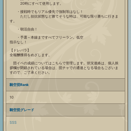
20時にすべて使用します。
・接戦時でもリアル優先で強制等はなし！
ただし拮抗状態など勝てそうな時は、可能な限り勝ちに行きま
す。
・朝活自由！
・予選～本線まですべてフリーラン。低空
指示なし！
【ドレバラ】
全報酬獲得をめざします。
団イベの成績についてはこちらで管理します。状況連絡は、個人挨
拶欄が閉鎖されている場合は、団チャでの通達となる場合もございま
すので、ご了承ください。
騎空団Rank
10
騎空団グレード
SSS