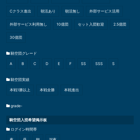
Cクラス進出
朝活あり
朝活無し
外部サービス活用
外部サービス利用無し
10億団
セット入団歓迎
2.5億団
30億団
騎空団グレード
A
B
C
D
E
F
SS
SSS
S
騎空団実績
本戦1勝以上
本戦全勝
本戦進出
grade-
騎空団入団希望掲示板
ログイン時間帯
夜
昼
朝
深夜