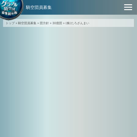
騎空団員募集
トップ
»
騎空団員募集
»
団方針
»
30億団
»
(株)たろざんまい