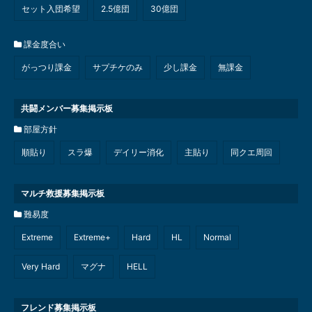
セット入団希望
2.5億団
30億団
課金度合い
がっつり課金
サプチケのみ
少し課金
無課金
共闘メンバー募集掲示板
部屋方針
順貼り
スラ爆
デイリー消化
主貼り
同クエ周回
マルチ救援募集掲示板
難易度
Extreme
Extreme+
Hard
HL
Normal
Very Hard
マグナ
HELL
フレンド募集掲示板