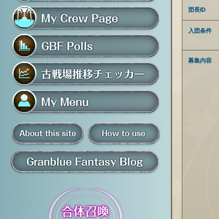
フレンド募集掲示板
団長ID
入団条件
マイ騎空団ページ
募集内容
グラブルアンケート
古戦場推移チェッカー
マイメニュー
板
騎空団員募集掲示板
掲示板の使い方
グラブル情報・ブログ
について