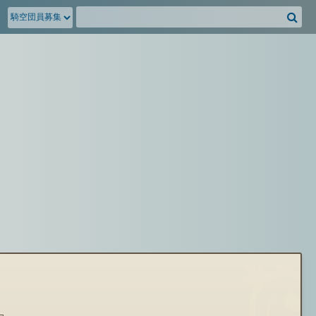
騎
空
団
募
集
掲
示
板
を
検
索