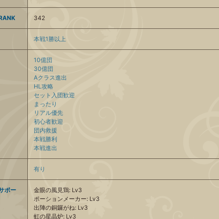
ANK
342
本戦1勝以上
10億団
30億団
Aクラス進出
HL攻略
セット入団歓迎
まったり
リアル優先
初心者歓迎
団内救援
本戦勝利
本戦進出
有り
サポー
金眼の風見鶏: Lv3
ポーションメーカー: Lv3
出陣の銅鑼がね: Lv3
虹の星晶炉: Lv3