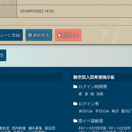
2026年5月9日 14:05
ューに登録
締め切る
削除する
団
騎空団入団希望掲示板
ログイン時間帯
夜
昼
朝
深夜
ログイン率
休日のみ
平日のみ
毎日
週3以
団イベ貢献度
者歓迎
団内救援
傭兵募集
新設団
EX+ソロ討伐可能
EXソロ討伐可