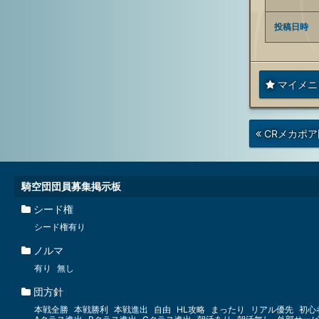
投稿日時
マイメニ
次
CRメカポア
の
投
稿
騎空団団員募集掲示板
シード権
シード権有り
ノルマ
有り
無し
団方針
本戦全勝
本戦勝利
本戦進出
自由
HL攻略
まったり
リアル優先
初心