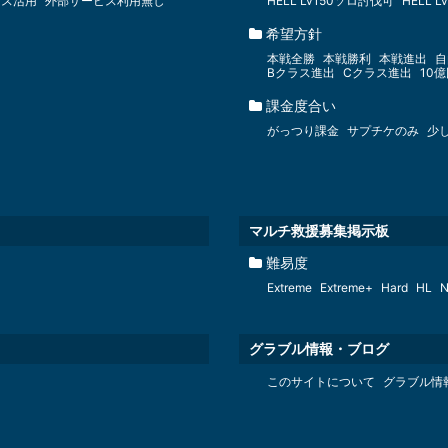
ビス活用
外部サービス利用無し
HELL Lv150ソロ討伐可
HELL 
希望方針
本戦全勝
本戦勝利
本戦進出
自
Bクラス進出
Cクラス進出
10
課金度合い
がっつり課金
サプチケのみ
少
マルチ救援募集掲示板
難易度
Extreme
Extreme+
Hard
HL
N
グラブル情報・ブログ
このサイトについて
グラブル情