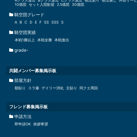
Aクラス進出
Bクラス進出
Cクラス進出
朝活あり
朝活無し
外部サー
10億団
セット入団歓迎
2.5億団
30億団
騎空団グレード
A
B
C
D
E
F
SS
SSS
S
騎空団実績
本戦1勝以上
本戦全勝
本戦進出
grade-
共闘メンバー募集掲示板
部屋方針
順貼り
スラ爆
デイリー消化
主貼り
同クエ周回
フレンド募集掲示板
申請方法
即申請OK
挨拶希望