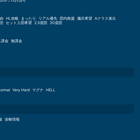
Lv200ソロ討伐可
由
HL攻略
まったり
リアル優先
団内救援
傭兵希望
Aクラス進出
億団
セット入団希望
2.5億団
30億団
し課金
無課金
ormal
Very Hard
マグナ
HELL
報
攻略情報