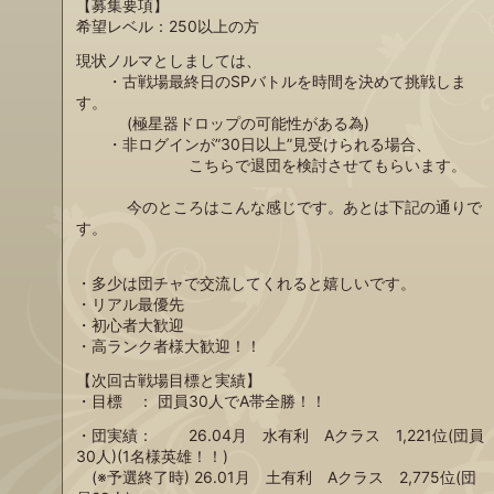
【募集要項】
希望レベル：250以上の方
現状ノルマとしましては、
・古戦場最終日のSPバトルを時間を決めて挑戦しま
す。
(極星器ドロップの可能性がある為)
・非ログインが”30日以上”見受けられる場合、
こちらで退団を検討させてもらいます。
今のところはこんな感じです。あとは下記の通りで
す。
・多少は団チャで交流してくれると嬉しいです。
・リアル最優先
・初心者大歓迎
・高ランク者様大歓迎！！
【次回古戦場目標と実績】
・目標 ： 団員30人でA帯全勝！！
・団実績： 26.04月 水有利 Aクラス 1,221位(団員
30人)(1名様英雄！！)
(※予選終了時) 26.01月 土有利 Aクラス 2,775位(団