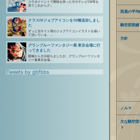
コラボイベントで興味を持った方やテレビCM等を
見てこれからグ...
団員の平均R
クラスⅣジョブアイコンを10種追加しまし
騎空団実績
た
ずっと当サイト用のジョブアイコンイラストを描い
て頂いている、...
方針
グランブルーファンタジー展 東京会場に行
ってきました
開催から大分経ちましたが、グランブルーファンタ
ジー展東京会場...
Tweets by gbfbbs
ノルマ
主な騎空団
ト