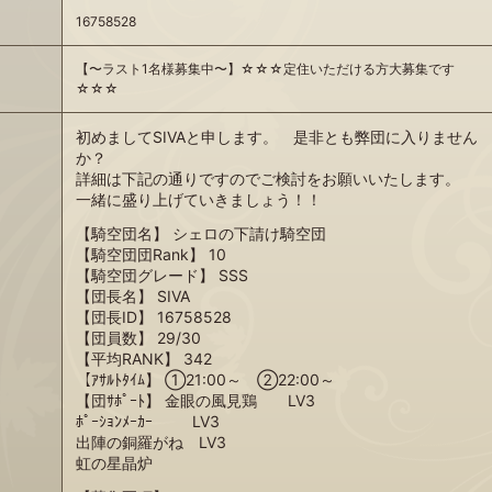
16758528
【〜ラスト1名様募集中〜】☆☆☆定住いただける方大募集です
☆☆☆
初めましてSIVAと申します。 是非とも弊団に入りません
か？
詳細は下記の通りですのでご検討をお願いいたします。
一緒に盛り上げていきましょう！！
【騎空団名】 シェロの下請け騎空団
【騎空団団Rank】 10
【騎空団グレード】 SSS
【団長名】 SIVA
【団長ID】 16758528
【団員数】 29/30
【平均RANK】 342
【ｱｻﾙﾄﾀｲﾑ】 ①21:00～ ②22:00～
【団ｻﾎﾟｰﾄ】 金眼の風見鶏 LV3
ﾎﾟｰｼｮﾝﾒｰｶｰ LV3
出陣の銅羅がね LV3
虹の星晶炉