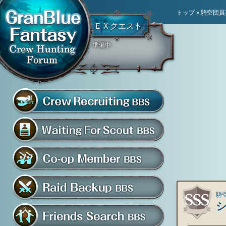
トップ
»
騎空団員
ＥＸクエスト
準備中
騎空団員募集掲示板
グラブル騎空団募集掲示
騎空団入団希望掲示板
共闘部屋・メンバー掲示板
騎空
マルチバトル救援募集掲示板