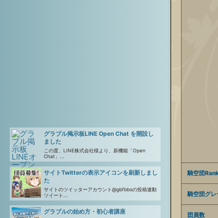
グラブル掲示板LINE Open Chat を開設し
ました
この度、LINE株式会社様より、新機能「Open
Chat」...
サイトTwitterの表示アイコンを刷新しまし
騎空団Ran
た
サイトのツイッターアカウント@gbfbbsの投稿連動
騎空団グレ
ツイート...
グラブルの始め方・初心者講座
団員数