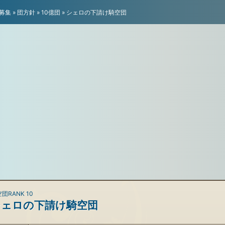
募集
»
団方針
»
10億団
»
シェロの下請け騎空団
団RANK 10
シェロの下請け騎空団