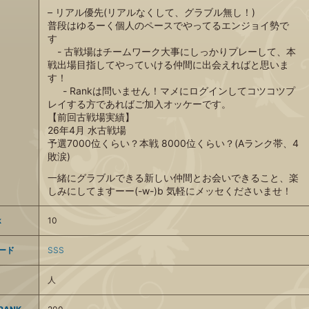
– リアル優先(リアルなくして、グラブル無し！)
普段はゆるーく個人のペースでやってるエンジョイ勢で
す
- 古戦場はチームワーク大事にしっかりプレーして、本
戦出場目指してやっていける仲間に出会えればと思いま
す！
- Rankは問いません！マメにログインしてコツコツプ
レイする方であればご加入オッケーです。
【前回古戦場実績】
26年4月 水古戦場
予選7000位くらい？本戦 8000位くらい？(Aランク帯、4
敗涙)
一緒にグラブルできる新しい仲間とお会いできること、楽
しみにしてますーー(-w-)b 気軽にメッセくださいませ！
k
10
ード
SSS
人