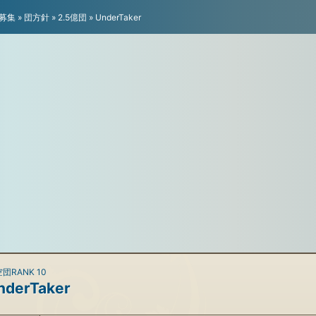
募集
»
団方針
»
2.5億団
»
UnderTaker
団RANK 10
nderTaker