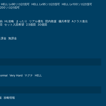
HELL Lv90ソロ討伐可
HELL Lv95ソロ討伐可
HELL Lv100ソロ討伐可
Lv200ソロ討伐可
由
HL攻略
まったり
リアル優先
団内救援
傭兵希望
Aクラス進出
億団
セット入団希望
2.5億団
30億団
し課金
無課金
ormal
Very Hard
マグナ
HELL
報
攻略情報