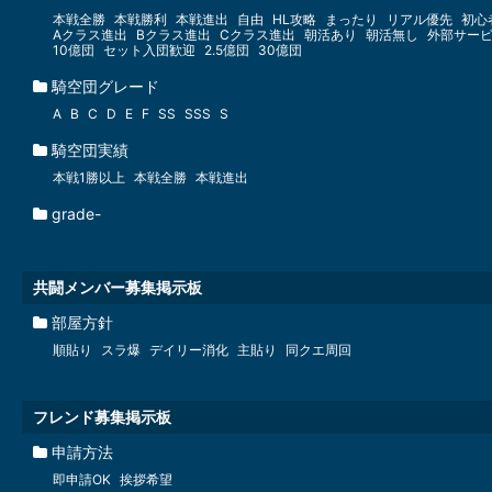
本戦全勝
本戦勝利
本戦進出
自由
HL攻略
まったり
リアル優先
初心
Aクラス進出
Bクラス進出
Cクラス進出
朝活あり
朝活無し
外部サー
10億団
セット入団歓迎
2.5億団
30億団
騎空団グレード
A
B
C
D
E
F
SS
SSS
S
騎空団実績
本戦1勝以上
本戦全勝
本戦進出
grade-
共闘メンバー募集掲示板
部屋方針
順貼り
スラ爆
デイリー消化
主貼り
同クエ周回
フレンド募集掲示板
申請方法
即申請OK
挨拶希望