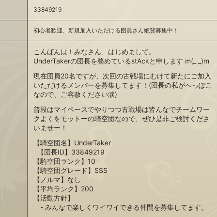
33849219
初心者歓迎、新規加入いただける団員さん絶賛募集中！
こんばんは！みなさん、はじめまして。
UnderTakerの団長を務めているstAckと申します m(_ _)m
現在団員20名ですが、次回の古戦場にむけて新たにご加入
いただけるメンバーを募集してます！(団長の私がへっぽこ
なので、ご容赦ください涙)
普段はマイペースでやりつつ古戦場は皆んなでチームワー
クよくをモットーの騎空団なので、ぜひ是非ご検討くださ
いませー！
【騎空団名】UnderTaker
【団長ID】33849219
【騎空団ランク】10
【騎空団グレード】SSS
【ノルマ】なし
【平均ランク】200
【活動方針】
- みんなで楽しくワイワイできる仲間を募集してます。