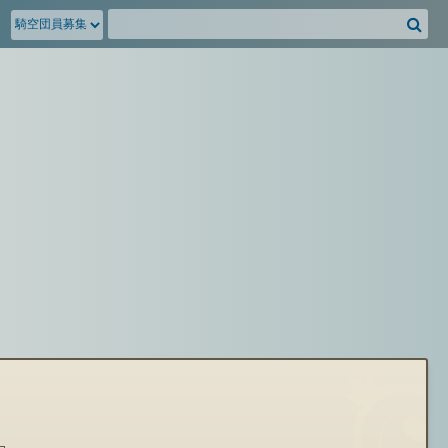
騎
空
団
募
集
掲
示
板
を
検
索