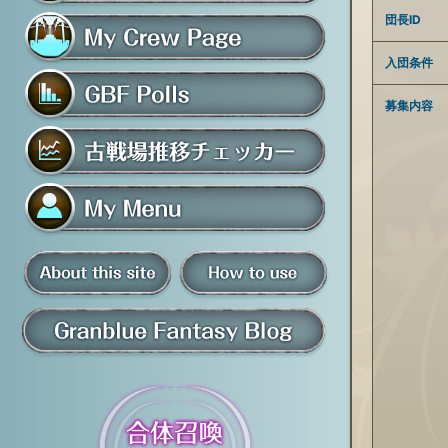
フレンド募集掲示板
団長ID
入団条件
マイ騎空団ページ
募集内容
グラブルアンケート
古戦場推移チェッカー
マイメニュー
板
騎空団員募集掲示板
掲示板の使い方
グラブル情報・ブログ
について