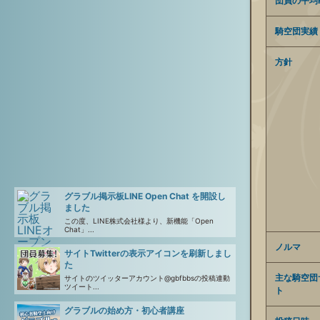
団員の平均R
騎空団実績
方針
グラブル掲示板LINE Open Chat を開設し
ました
この度、LINE株式会社様より、新機能「Open
Chat」...
ノルマ
サイトTwitterの表示アイコンを刷新しまし
た
主な騎空団
サイトのツイッターアカウント@gbfbbsの投稿連動
ツイート...
ト
グラブルの始め方・初心者講座