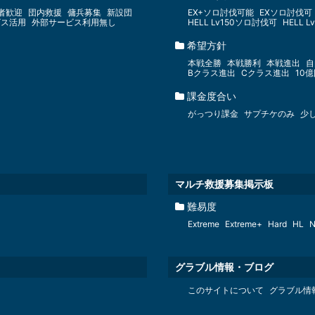
者歓迎
団内救援
傭兵募集
新設団
EX+ソロ討伐可能
EXソロ討伐可
ビス活用
外部サービス利用無し
HELL Lv150ソロ討伐可
HELL 
希望方針
本戦全勝
本戦勝利
本戦進出
自
Bクラス進出
Cクラス進出
10
課金度合い
がっつり課金
サプチケのみ
少
マルチ救援募集掲示板
難易度
Extreme
Extreme+
Hard
HL
N
グラブル情報・ブログ
このサイトについて
グラブル情