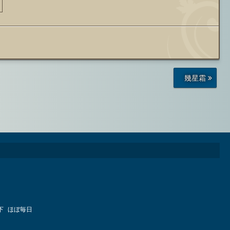
前
幾星霜
の
投
稿
下
ほぼ毎日