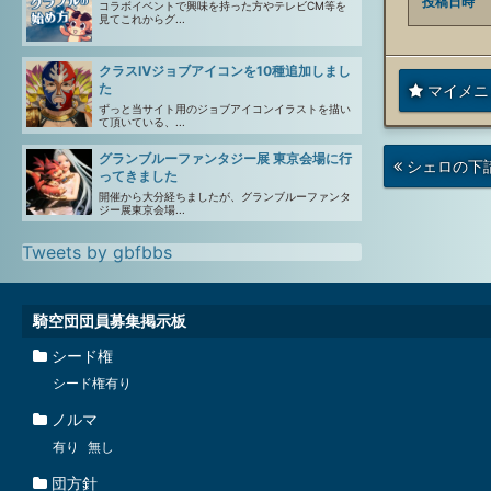
投稿日時
コラボイベントで興味を持った方やテレビCM等を
見てこれからグ...
クラスⅣジョブアイコンを10種追加しまし
た
マイメニ
ずっと当サイト用のジョブアイコンイラストを描い
て頂いている、...
グランブルーファンタジー展 東京会場に行
次
シェロの下
ってきました
の
投
開催から大分経ちましたが、グランブルーファンタ
稿
ジー展東京会場...
Tweets by gbfbbs
騎空団団員募集掲示板
シード権
シード権有り
ノルマ
有り
無し
団方針