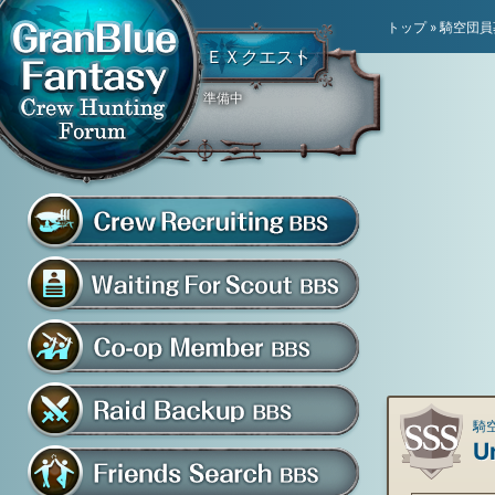
トップ
»
騎空団員
ＥＸクエスト
準備中
騎空団員募集掲示板
グラブル騎空団募集掲示
騎空団入団希望掲示板
共闘部屋・メンバー掲示板
騎空
U
マルチバトル救援募集掲示板