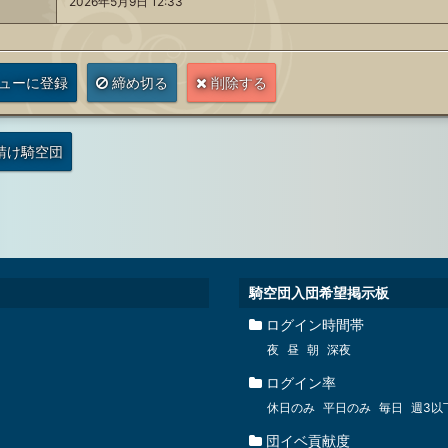
2026年5月9日 12:33
ューに登録
締め切る
削除する
請け騎空団
騎空団入団希望掲示板
ログイン時間帯
夜
昼
朝
深夜
ログイン率
休日のみ
平日のみ
毎日
週3以
団イベ貢献度