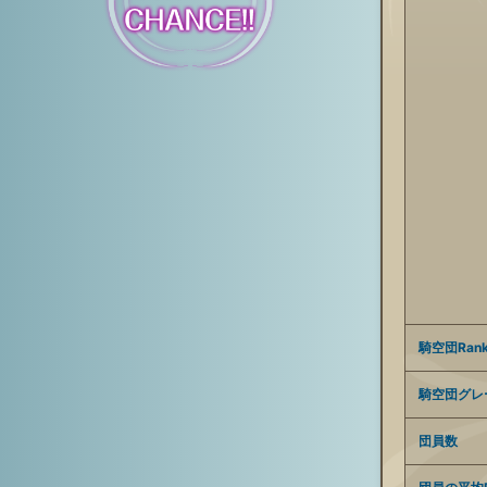
騎空団Ran
騎空団グレ
団員数