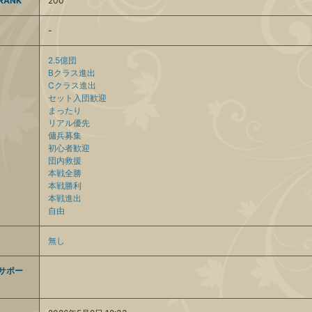
ANK
200
-
2.5億団
Bクラス進出
Cクラス進出
セット入団歓迎
まったり
リアル優先
傭兵募集
初心者歓迎
団内救援
本戦全勝
本戦勝利
本戦進出
自由
無し
サポー