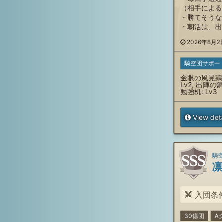
（相手による
・勝てそうな
・朝活は、出
2026年8月2日
騎空団サポー
金眼の風見鶏:
Lv2, 出陣の銅
勉強机: Lv3
View deta
騎空
入団条件: 割
30億団
A