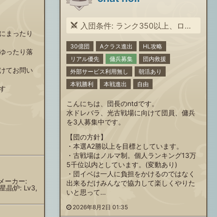
入団条件: ランク350以上、ログイン率の高い方、古戦場をそれなりに頑張りたい方
にまったり
30億団
Aクラス進出
HL攻略
ゆったり落
リアル優先
傭兵募集
団内救援
けてお問い
外部サービス利用無し
朝活あり
本戦勝利
本戦進出
自由
す
こんにちは、団長のntdです。
水ドレバラ、光古戦場に向けて団員、傭兵
を3人募集中です。
【団の方針】
・本選A2勝以上を目標としています。
・古戦場はノルマ制。個人ランキング13万
5千位以内としています。(変動あり)
・団イベは一人に負担をかけるのではなく
ンメーカー:
出来るだけみんなで協力して楽しくやりた
星晶炉: Lv3,
いと思って…
2026年8月2日 01:35