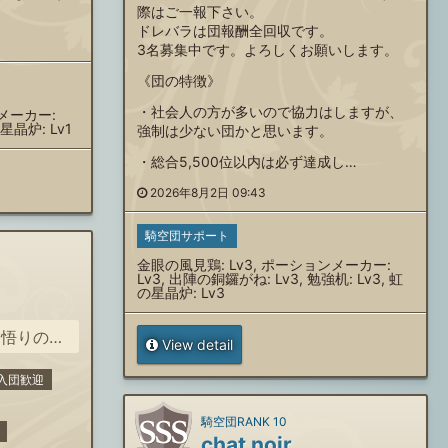
際はご一報下さい。
ドレバラは団報酬全回収です。
3名募集中です。よろしくお願いします。
《団の特徴》
・社会人の方が多いので協力はしますが、
ンメーカー:
星晶炉: Lv1
強制は少ない団かと思います。
・総合5,500位以内は必ず達成し…
2026年8月2日 09:43
騎空団サポート
金眼の風見鶏: Lv3, ポーションメーカー:
Lv3, 出陣の銅鑼がね: Lv3, 勉強机: Lv3, 虹
の星晶炉: Lv3
雄」称号お持ちの方
View detail
入団歓迎
騎空団RANK 10
chat noir