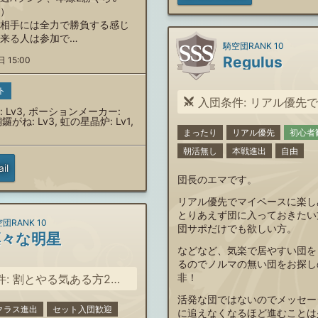
）
相手には全力で勝負する感じ
来る人は参加で…
騎空団RANK 10
Regulus
 15:00
ト
入団条件: リアル優先でマイペースに
 Lv3, ポーションメーカー:
鑼がね: Lv3, 虹の星晶炉: Lv1,
まったり
リアル優先
初心者
朝活無し
本戦進出
自由
il
団長のエマです。
リアル優先でマイペースに楽し
とりあえず団に入っておきたい
団RANK 10
団サポだけでも欲しい方。
凛々な明星
などなど、気楽で居やすい団を
るのでノルマの無い団をお探し
非！
とやる気ある方2名募集しています(^ ^)
活発な団ではないのでメッセー
クラス進出
セット入団歓迎
に追えなくなるほど進むことは