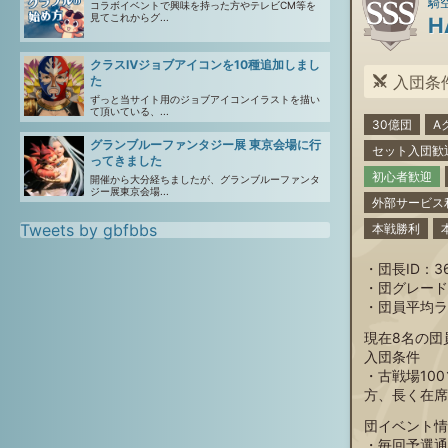
騎空
コラボイベントで興味を持った方やテレビCM等を
見てこれからグ...
H
クラスⅣジョブアイコンを10種追加しまし
入団条件
た
ずっと当サイト用のジョブアイコンイラストを描い
て頂いている、...
30億団
A
グランブルーファンタジー展 東京会場に行
セット入団歓
ってきました
初心者歓迎
開催から大分経ちましたが、グランブルーファンタ
ジー展東京会場...
外部サービス
Tweets by gbfbbs
本戦勝利
・団長ID：36
・団グレード
・団員平均ラ
現在8名の団
入団条件
・古戦場10
方、長く在席
団イベント情
・毎回予選通