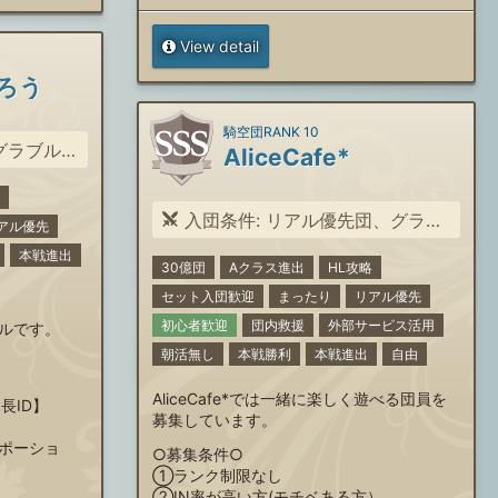
View detail
ろう
騎空団RANK 10
を楽しみたい方
AliceCafe*
入団条件: リアル優先団、グラブルを一緒に楽しめる方募集
アル優先
本戦進出
30億団
Aクラス進出
HL攻略
セット入団歓迎
まったり
リアル優先
初心者歓迎
団内救援
外部サービス活用
ルです。
朝活無し
本戦勝利
本戦進出
自由
AliceCafe*では一緒に楽しく遊べる団員を
団長ID】
募集しています。
ポーショ
○募集条件○
①ランク制限なし
②IN率が高い方(モチベある方）