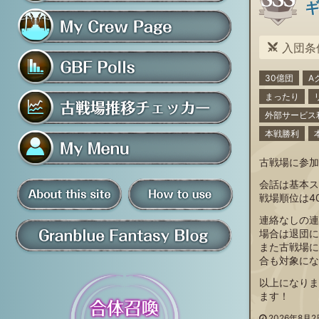
フレンド募集掲示板
入団条
マイ騎空団ページ
30億団
A
グラブルアンケート
まったり
外部サービス
古戦場推移チェッカー
本戦勝利
古戦場に参加
マイメニュー
会話は基本ス
戦場順位は40
板
連絡なしの連
騎空団員募集掲示板
掲示板の使い方
場合は退団に
また古戦場に
合も対象にな
グラブル情報・ブログ
以上になりま
ます！
について
2026年8月2日