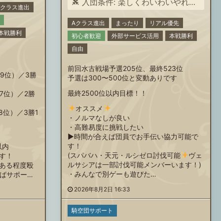
入団条件: 楽しくわいわいやれる方！！
Aクラス進出
Aクラス進出
まったり
リアル優先
本戦勝利
初心者歓迎
外部サービス活用
本戦勝利
自由
前回水古戦場予選205位、最終523位
9位）／3勝
予選は300〜500位と変動ありです
最終2500位以内目標！！
7位）／2勝
オススメ
8位）／3勝1
・ノルマなしが良い
・高難易度に挑戦したい
▶︎時間が合えば団員でお手伝い協力可能で
す！
以内
(スパバハ・天元・ルシゼロ討伐可能
ヴェ
す！
ルサシアは一部討伐可能メンバーいます！)
ある程度殴
・みんなで別ゲーも遊びた…
ればサポー…
2026年8月2日 16:33
騎空団サポート