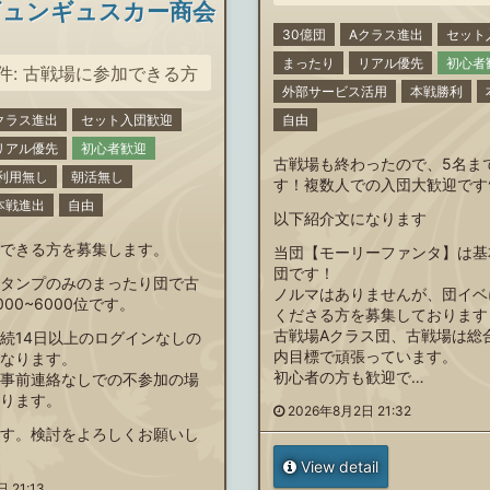
ギュンギュスカー商会
30億団
Aクラス進出
セット
まったり
リアル優先
初心者
件: 古戦場に参加できる方
外部サービス活用
本戦勝利
クラス進出
セット入団歓迎
自由
リアル優先
初心者歓迎
古戦場も終わったので、5名ま
利用無し
朝活無し
す！複数人での入団大歓迎です︎^
本戦進出
自由
以下紹介文になります
できる方を募集します。
当団【モーリーファンタ】は基
団です！
タンプのみのまったり団で古
ノルマはありませんが、団イベ
00~6000位です。
くださる方を募集しております
古戦場Aクラス団、古戦場は総合
続14日以上のログインなしの
内目標で頑張っています。
なります。
初心者の方も歓迎で…
事前連絡なしでの不参加の場
ります。
2026年8月2日 21:32
す。検討をよろしくお願いし
View detail
 21:13