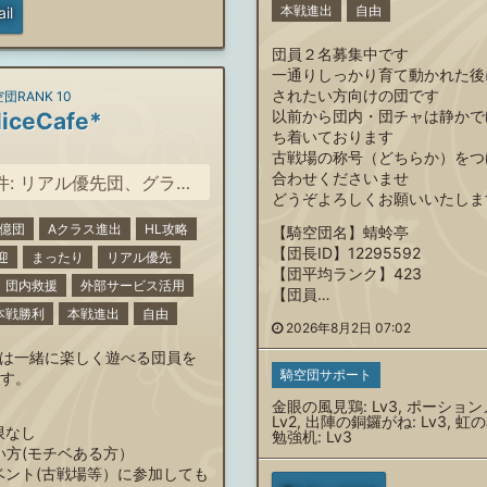
本戦進出
自由
il
団員２名募集中です
一通りしっかり育て動かれた後
されたい方向けの団です
団RANK 10
以前から団内・団チャは静かで
liceCafe*
ち着いております
古戦場の称号（どちらか）をつ
合わせくださいませ
アル優先団、グラブルを一緒に楽しめる方募集中
どうぞよろしくお願いいたしま
0億団
Aクラス進出
HL攻略
【騎空団名】蜻蛉亭
【団長ID】12295592
迎
まったり
リアル優先
【団平均ランク】423
団内救援
外部サービス活用
【団員…
本戦勝利
本戦進出
自由
2026年8月2日 07:02
fe*では一緒に楽しく遊べる団員を
騎空団サポート
す。
金眼の風見鶏: Lv3, ポーショ
Lv2, 出陣の銅鑼がね: Lv3, 虹の
限なし
勉強机: Lv3
い方(モチベある方）
ント(古戦場等）に参加しても