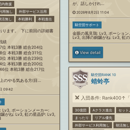
が、話しかけれ…
団内救援
利用無し
外部サービス活用
2026年8月2日 11:04
朝活無し
本戦勝利
本戦進出
騎空団サポート
おります。 下に前回の詳細書
金眼の風見鶏: Lv3, ポーショ
^)
Lv3, 出陣の銅鑼がね: Lv3, 虹の
戦績
77位 本戦3勝 総合204位
View detail
28位 本戦3勝 総合311位
23位 本戦3勝 総合239位
74位 本戦3勝 総合200位
46位 本戦3勝 総合217位
】
騎空団RANK 10
以上のやる気ある方(目…
蜻蛉亭
 09:42
入団条件: Rank400↑「悟りの境地」か「古戦場の英
ト
 Lv3, ポーションメーカー:
30億団
Aクラス進出
セット
鑼がね: Lv3, 虹の星晶炉: Lv3,
まったり
リアル優先
3
外部サービス利用無し
朝活無し