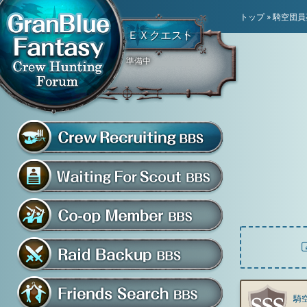
トップ
»
騎空団員
ＥＸクエスト
準備中
騎空団員募集掲示板
グラブル騎空団募集掲示
騎空団入団希望掲示板
共闘部屋・メンバー掲示板
マルチバトル救援募集掲示板
騎空