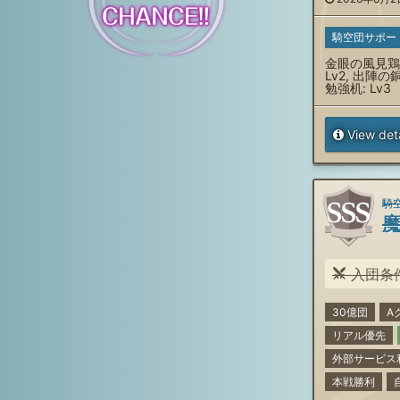
騎空団サポー
金眼の風見鶏:
Lv2, 出陣の銅
勉強机: Lv3
View deta
騎空
入団条件: 傭兵1名募集！9月開
30億団
A
リアル優先
外部サービス
本戦勝利