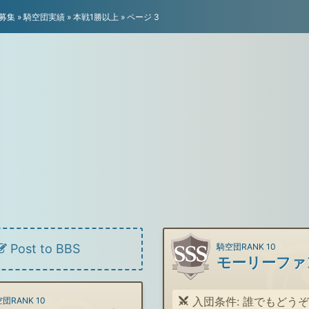
募集
»
騎空団実績
»
本戦1勝以上
»
ページ 3
Post to BBS
騎空団RANK 10
モーリーファ
入団条件: 誰でもどうぞ！ノルマ無しA
団RANK 10