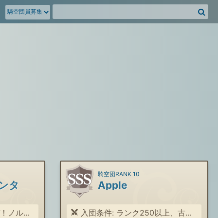
騎
空
団
募
集
掲
示
板
を
検
索
騎空団RANK 10
ンタ
Apple
クラス団です
入団条件: ランク250以上、古戦場やる気のある方