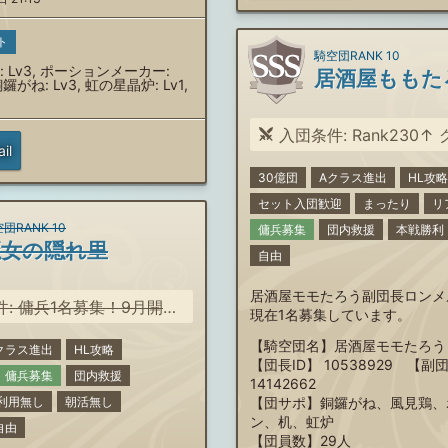
ト
騎空団RANK 10
 Lv3, ポーションメーカー:
居酒屋ももた
鑼がね: Lv3, 虹の星晶炉: Lv1,
入団条件: Rank230↑ グラブル
il
30億団
Aクラス進出
HL攻略
セット入団歓迎
まったり
リ
団RANK 10
傭兵募集
団内救援
本戦勝利
魔女の隠れ里
自由
居酒屋モモたろう副団長ロンメ
催光有利古戦場がんばれる方（予選300位以内目標/全日程フリーラン/個ランノルマ11万位以内）
現在1名募集しています。
【騎空団名】居酒屋モモたろう
クラス進出
HL攻略
【団長ID】 10538929 【副
傭兵募集
団内救援
14142662
利用無し
朝活無し
【団サポ】銅鑼がね、風見鶏、
ン、机、虹炉
自由
【団員数】29人