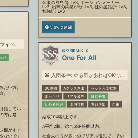
金眼の風見鶏: Lv3, ポーションメーカー:
Lv3, 出陣の銅鑼がね: Lv3, 虹の星晶炉: Lv3,
勉強机: Lv3
View detail
。という方
騎空団RANK 10
One For All
歓迎
入団条件: やる気があればOKです。
みたい方。
30億団
Aクラス進出
セット入団歓迎
方。
まったり
リアル優先
傭兵募集
初心者歓迎
団内救援
本戦進出
自由
目指してい
の方は是
結成10年以上です。
A平均2勝。総合SSR報酬以内。
ジ欄がすぐ
少ないです
社会人の方が多いのでリアル優先で、その