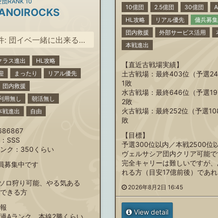
団RANK 10
10億団
2.5億団
30億団
ANOIROCKS
HL攻略
リアル優先
傭兵募集
団内救援
外部サービス活用
: 団イベ一緒に出来るかた
本戦進出
クラス進出
HL攻略
【直近古戦場実績】
迎
まったり
リアル優先
土古戦場：最終403位（予選24
1敗
団内救援
水古戦場：最終646位（予選19
利用無し
朝活無し
2敗
火古戦場：最終252位（予選10
本戦進出
自由
敗
86867
【目標】
：SSS
予選300位以内／本戦2500位
ンク：350くらい
ヴェルサシア団内クリア可能で
完全キャリーは難しいですが、
員募集中です
れる方（目安17億前後）であ
0ソロ狩り可能、やる気ある
2026年8月2日 16:45
できる方
報
View detail
過Aランク、本線2勝くらい