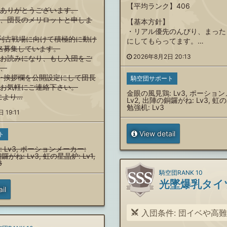
【平均ランク】406
ありがとうございます。
、団長のメリロットと申しま
【基本方針】
・リアル優先のんびり、まった
利古戦場に向けて積極的に動け
にしてもらってます。…
名募集しています。
2026年8月2日 20:13
お読みになり、もし入団をご
、
･挨拶欄を公開設定にして団長
騎空団サポート
にお気軽にご連絡下さい。
金眼の風見鶏: Lv3, ポーショ
により…
Lv2, 出陣の銅鑼がね: Lv3, 虹の
勉強机: Lv3
 19:11
View detail
ト
 Lv3, ポーションメーカー:
鑼がね: Lv3, 虹の星晶炉: Lv1,
3
騎空団RANK 10
光墜爆乳タイ
il
入団条件: 団イベや高難易度を