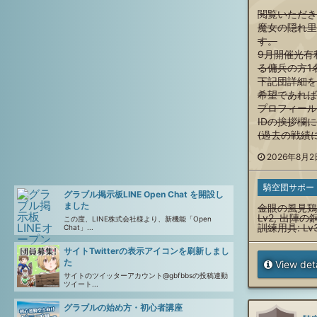
閲覧いただき
魔女の隠れ里
す。
9月開催光有
る傭兵の方1
下記団詳細を
希望であれば
プロフィール
IDの挨拶欄
(過去の戦績
2026年8月2日
騎空団サポー
グラブル掲示板LINE Open Chat を開設し
ました
金眼の風見鶏:
Lv2, 出陣の銅
この度、LINE株式会社様より、新機能「Open
訓練用具: Lv
Chat」...
サイトTwitterの表示アイコンを刷新しまし
た
View deta
サイトのツイッターアカウント@gbfbbsの投稿連動
ツイート...
グラブルの始め方・初心者講座