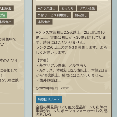
入団歓迎
Aクラス進出
まったり
リアル優先
歓迎
外部サービス利用無し
朝活無し
本戦進出
本戦進出
Aクラス本戦初日2.5億以上、2日目以降10
億以上。実際は初日から30億到達していま
で募集中で
す。勝敗にはこだわりません。
_^
ランク250以上の方を3名募集します。よろ
しくお願いします。
本のんびり
【方針】
・基本リアル優先、ノルマ有り
に参加して
・Ąクラス、本戦初日2.5億以上、本戦2日目
！
から10億以上。勝敗にはこだわりません。
5500位以
・団外救援は…
2026年8月2日 21:32
騎空団サポート
金眼の風見鶏: Lv3, 虹の星晶炉: Lv1, 出陣の
銅鑼がね: Lv3, ポーションメーカー: Lv2, 勉
強机: Lv3