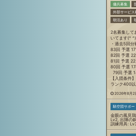
傭兵募集
外部サービス
朝活あり
2名募集して
いてます(^ 
・過去5回分
83回 予選 1
82回 予選 2
81回 予選 2
80回 予選 1
79回 予選 1
【入団条件
ランク400
2026年8月2日
騎空団サポー
金眼の風見鶏:
Lv2, 出陣の銅
訓練用具: Lv