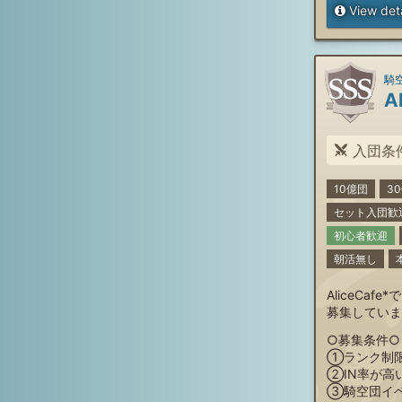
View deta
騎空
A
入団条件: リ
10億団
3
セット入団歓
初心者歓迎
朝活無し
AliceCa
募集していま
○募集条件○
①ランク制
②IN率が高
③騎空団イベ