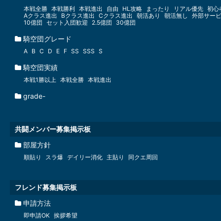
本戦全勝
本戦勝利
本戦進出
自由
HL攻略
まったり
リアル優先
初心
Aクラス進出
Bクラス進出
Cクラス進出
朝活あり
朝活無し
外部サー
10億団
セット入団歓迎
2.5億団
30億団
騎空団グレード
A
B
C
D
E
F
SS
SSS
S
騎空団実績
本戦1勝以上
本戦全勝
本戦進出
grade-
共闘メンバー募集掲示板
部屋方針
順貼り
スラ爆
デイリー消化
主貼り
同クエ周回
フレンド募集掲示板
申請方法
即申請OK
挨拶希望