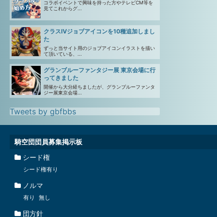
コラボイベントで興味を持った方やテレビCM等を
見てこれからグ...
クラスⅣジョブアイコンを10種追加しまし
た
ずっと当サイト用のジョブアイコンイラストを描い
て頂いている、...
グランブルーファンタジー展 東京会場に行
ってきました
開催から大分経ちましたが、グランブルーファンタ
ジー展東京会場...
Tweets by gbfbbs
騎空団団員募集掲示板
シード権
シード権有り
ノルマ
有り
無し
団方針