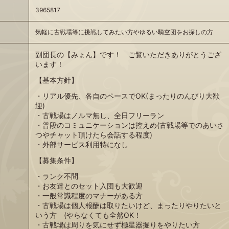
3965817
気軽に古戦場等に挑戦してみたい方やゆるい騎空団をお探しの方
副団長の【みょん】です！ ご覧いただきありがとうござ
います！
【基本方針】
・リアル優先、各自のペースでOK(まったりのんびり大歓
迎)
・古戦場はノルマ無し、全日フリーラン
・普段のコミュニケーションは控えめ(古戦場等でのあいさ
つやチャット頂けたら会話する程度)
・外部サービス利用特になし
【募集条件】
・ランク不問
・お友達とのセット入団も大歓迎
・一般常識程度のマナーがある方
・古戦場は個人報酬は取りたいけど、まったりやりたいと
いう方 (やらなくても全然OK！
・古戦場は周りを気にせず極星器掘りをやりたい方