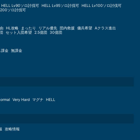
HELL Lv90ソロ討伐可
HELL Lv95ソロ討伐可
HELL Lv100ソロ討伐可
Lv200ソロ討伐可
由
HL攻略
まったり
リアル優先
団内救援
傭兵希望
Aクラス進出
億団
セット入団希望
2.5億団
30億団
し課金
無課金
ormal
Very Hard
マグナ
HELL
報
攻略情報