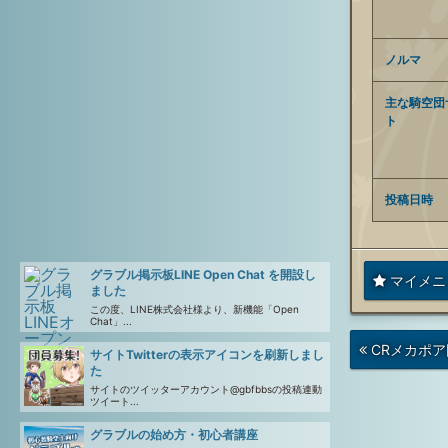
ノルマ
主な騎空団
ト
投稿日時
グラブル掲示板LINE Open Chat を開設し
マイメニ
ました
この度、LINE株式会社様より、新機能「Open
Chat」...
次
CRメカポア
サイトTwitterの表示アイコンを刷新しまし
の
た
投
稿
サイトのツイッターアカウント@gbfbbsの投稿連動
ツイート...
グラブルの始め方・初心者講座