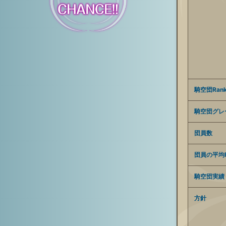
騎空団Ran
騎空団グレ
団員数
団員の平均R
騎空団実績
方針