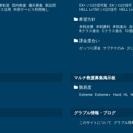
者歓迎
団内救援
傭兵募集
新設団
EX+ソロ討伐可能
EXソロ討伐可
ビス活用
外部サービス利用無し
HELL Lv150ソロ討伐可
HELL 
希望方針
本戦全勝
本戦勝利
本戦進出
自
Bクラス進出
Cクラス進出
10
課金度合い
がっつり課金
サプチケのみ
少
マルチ救援募集掲示板
難易度
Extreme
Extreme+
Hard
HL
N
グラブル情報・ブログ
このサイトについて
グラブル情