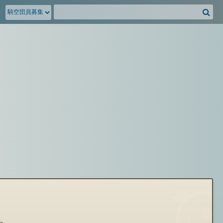
騎
空
団
募
集
掲
示
板
を
検
索