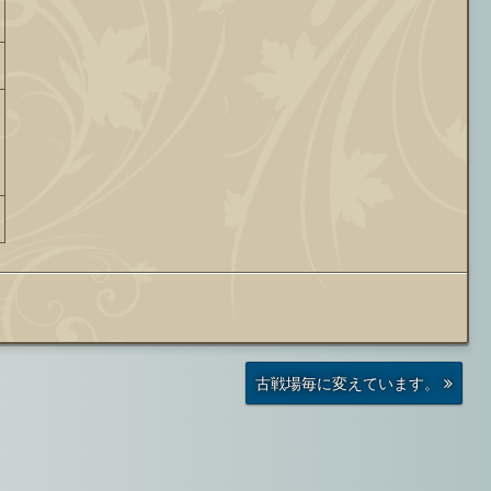
前
古戦場毎に変えています。
の
投
稿