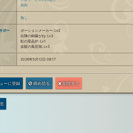
自由
無し
サポー
ポーションメーカー: Lv2
出陣の銅鑼がね: Lv3
虹の星晶炉: Lv1
金眼の風見鶏: Lv3
2026年5月12日 08:17
ューに登録
締め切る
削除する
団