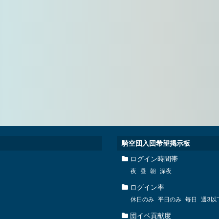
騎空団入団希望掲示板
ログイン時間帯
夜
昼
朝
深夜
ログイン率
休日のみ
平日のみ
毎日
週3以
団イベ貢献度