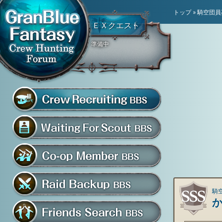
トップ
»
騎空団員
ＥＸクエスト
準備中
騎空団員募集掲示板
グラブル騎空団募集掲示
騎空団入団希望掲示板
共闘部屋・メンバー掲示板
騎空
マルチバトル救援募集掲示板