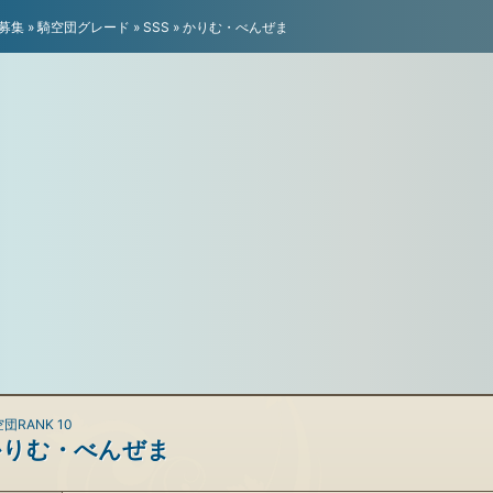
募集
»
騎空団グレード
»
SSS
»
かりむ・べんぜま
団RANK 10
かりむ・べんぜま