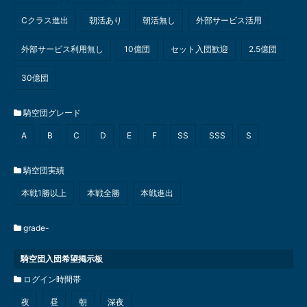
Cクラス進出
朝活あり
朝活無し
外部サービス活用
外部サービス利用無し
10億団
セット入団歓迎
2.5億団
30億団
騎空団グレード
A
B
C
D
E
F
SS
SSS
S
騎空団実績
本戦1勝以上
本戦全勝
本戦進出
grade-
騎空団入団希望掲示板
ログイン時間帯
夜
昼
朝
深夜