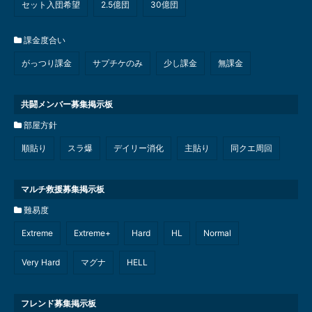
セット入団希望
2.5億団
30億団
課金度合い
がっつり課金
サプチケのみ
少し課金
無課金
共闘メンバー募集掲示板
部屋方針
順貼り
スラ爆
デイリー消化
主貼り
同クエ周回
マルチ救援募集掲示板
難易度
Extreme
Extreme+
Hard
HL
Normal
Very Hard
マグナ
HELL
フレンド募集掲示板