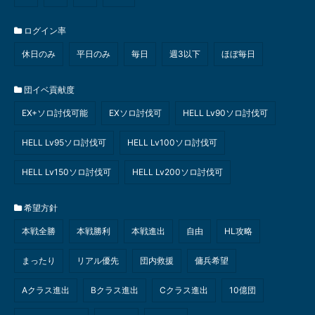
ログイン率
休日のみ
平日のみ
毎日
週3以下
ほぼ毎日
団イベ貢献度
EX+ソロ討伐可能
EXソロ討伐可
HELL Lv90ソロ討伐可
HELL Lv95ソロ討伐可
HELL Lv100ソロ討伐可
HELL Lv150ソロ討伐可
HELL Lv200ソロ討伐可
希望方針
本戦全勝
本戦勝利
本戦進出
自由
HL攻略
まったり
リアル優先
団内救援
傭兵希望
Aクラス進出
Bクラス進出
Cクラス進出
10億団