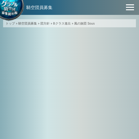
騎空団員募集
トップ
»
騎空団員募集
»
団方針
»
Bクラス進出
»
風の旅団 Sous