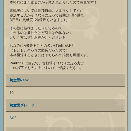
本格的にまた走る方が卒業されたりしたので募集です！
古戦場については参加自由、ノルマなしですが、
参加する人がそれなりに走って前回はB帯2勝で
3日目に貢献度120億近くいきました！
その割に結構まったりしてるので
「走るのは疲れたけど引退は勿体ない」
という方はぜひお声がけください♪
ちなみにA帯走ることの多い姉妹団があり
（もともとそっちの団長だったので）
本格復帰するときにはそちらへの推薦も可能です。
Rank250は目安で、古戦場それなりに走る方は
これ以下でも大丈夫ですのでご相談ください。
騎空団Rank
10
騎空団グレード
SSS