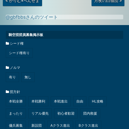
かりむ•べんぜま
月夜の白猫団
の
の
投
投
稿
稿
@gbfbbsさんのツイート
騎空団団員募集掲示板
シード権
シード権有り
ノルマ
有り
無し
団方針
本戦全勝
本戦勝利
本戦進出
自由
HL攻略
まったり
リアル優先
初心者歓迎
団内救援
傭兵募集
新設団
Aクラス進出
Bクラス進出