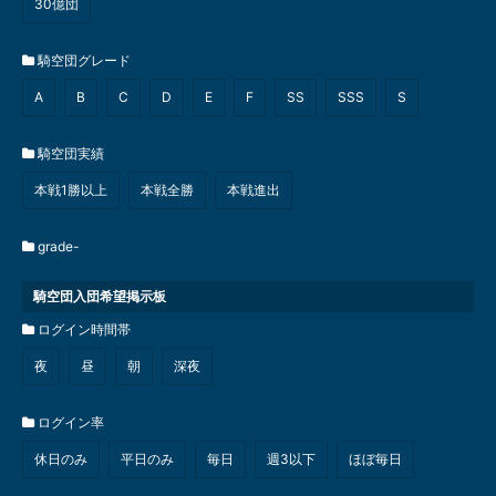
30億団
騎空団グレード
A
B
C
D
E
F
SS
SSS
S
騎空団実績
本戦1勝以上
本戦全勝
本戦進出
grade-
騎空団入団希望掲示板
ログイン時間帯
夜
昼
朝
深夜
ログイン率
休日のみ
平日のみ
毎日
週3以下
ほぼ毎日