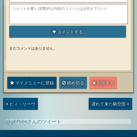
コメントする
まだコメントはありません。
マイメニューに登録
締め切る
削除する
次
前
ビィ・リーヴ
遅れて来た騎空団
の
の
投
投
稿
稿
@gbfbbsさんのツイート