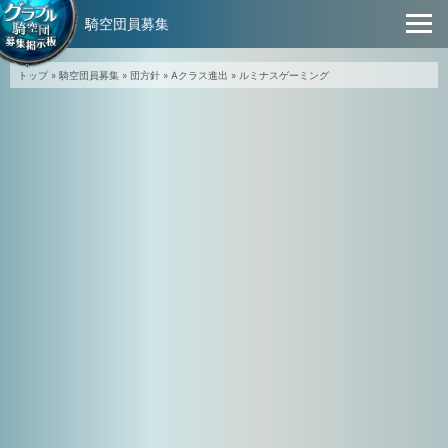
騎空団員募集
トップ
»
騎空団員募集
»
団方針
»
Aクラス進出
»
ルミナスゲーミング