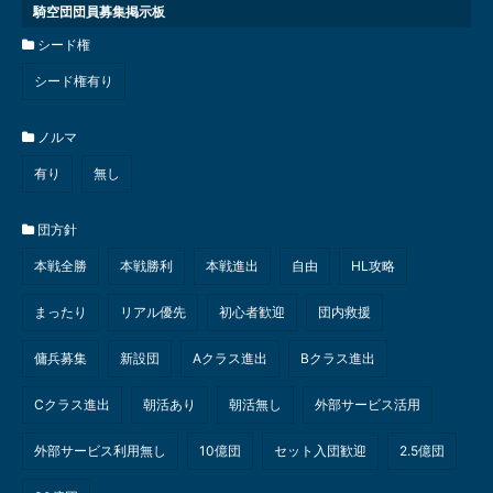
騎空団団員募集掲示板
シード権
シード権有り
ノルマ
有り
無し
団方針
本戦全勝
本戦勝利
本戦進出
自由
HL攻略
まったり
リアル優先
初心者歓迎
団内救援
傭兵募集
新設団
Aクラス進出
Bクラス進出
Cクラス進出
朝活あり
朝活無し
外部サービス活用
外部サービス利用無し
10億団
セット入団歓迎
2.5億団