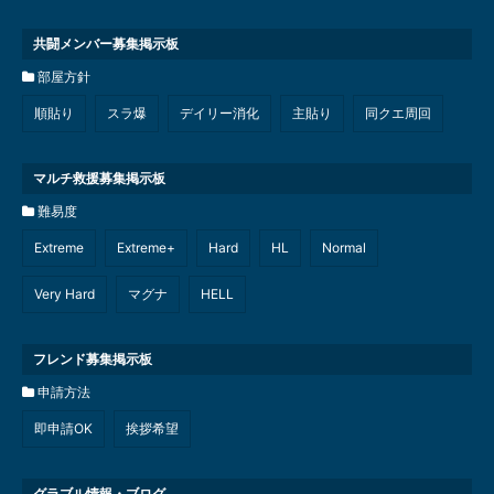
共闘メンバー募集掲示板
部屋方針
順貼り
スラ爆
デイリー消化
主貼り
同クエ周回
マルチ救援募集掲示板
難易度
Extreme
Extreme+
Hard
HL
Normal
Very Hard
マグナ
HELL
フレンド募集掲示板
申請方法
即申請OK
挨拶希望
グラブル情報・ブログ