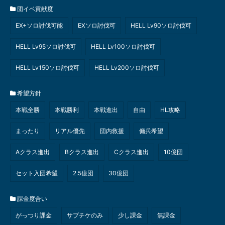
団イベ貢献度
EX+ソロ討伐可能
EXソロ討伐可
HELL Lv90ソロ討伐可
HELL Lv95ソロ討伐可
HELL Lv100ソロ討伐可
HELL Lv150ソロ討伐可
HELL Lv200ソロ討伐可
希望方針
本戦全勝
本戦勝利
本戦進出
自由
HL攻略
まったり
リアル優先
団内救援
傭兵希望
Aクラス進出
Bクラス進出
Cクラス進出
10億団
セット入団希望
2.5億団
30億団
課金度合い
がっつり課金
サプチケのみ
少し課金
無課金