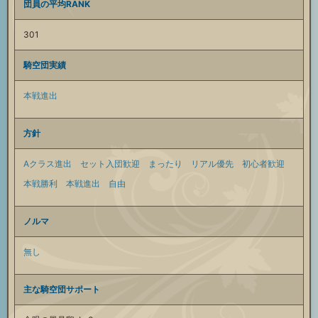
団員の平均RANK
301
騎空団実績
本戦進出
方針
Aクラス進出
セット入団歓迎
まったり
リアル優先
初心者歓迎
本戦勝利
本戦進出
自由
ノルマ
無し
主な騎空団サポート