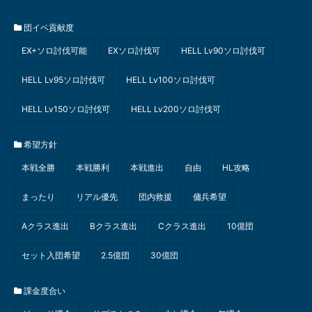
団イベ貢献度
EX+ソロ討伐可能
EXソロ討伐可
HELL Lv90ソロ討伐可
HELL Lv95ソロ討伐可
HELL Lv100ソロ討伐可
HELL Lv150ソロ討伐可
HELL Lv200ソロ討伐可
希望方針
本戦全勝
本戦勝利
本戦進出
自由
HL攻略
まったり
リアル優先
団内救援
傭兵希望
Aクラス進出
Bクラス進出
Cクラス進出
10億団
セット入団希望
2.5億団
30億団
課金度合い