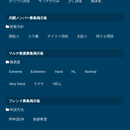
がっつり課金
サプチケのみ
少し課金
無課金
共闘メンバー募集掲示板
部屋方針
順貼り
スラ爆
デイリー消化
主貼り
同クエ周回
マルチ救援募集掲示板
難易度
Extreme
Extreme+
Hard
HL
Normal
Very Hard
マグナ
HELL
フレンド募集掲示板
申請方法
即申請OK
挨拶希望