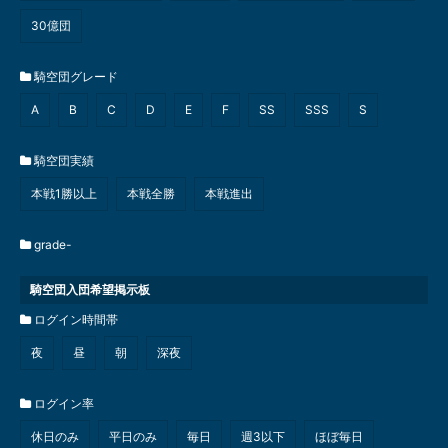
30億団
騎空団グレード
A
B
C
D
E
F
SS
SSS
S
騎空団実績
本戦1勝以上
本戦全勝
本戦進出
grade-
騎空団入団希望掲示板
ログイン時間帯
夜
昼
朝
深夜
ログイン率
休日のみ
平日のみ
毎日
週3以下
ほぼ毎日