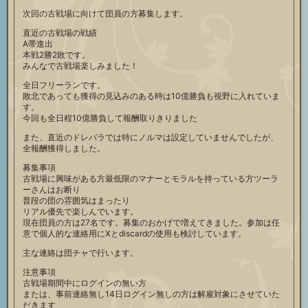
次回の古戦場に向けて団員の方募集します。
直近の古戦場の戦績
A帯進出
本戦2勝2敗です。
みんなで古戦場楽しみました！
全日フリーランです。
敗北であっても獲得の見込みのある時は10億勝負も視野に入れていま
す。
今回も全日程10億勝負して報酬取りきりました
また、直近のドレバラでは特にノルマは設定していませんでしたが、
全報酬獲得しました。
募集事項
古戦場に興味がある方最低限のマナーとモラルを持っている方ツーラ
ーさんはお断り
普段の団の雰囲気はまったり
リアル優先で楽しんでいます。
現在団員の方は27名です。募集のおかげで増えてきました。参加は任
意で個人的な連絡用にXとdiscardの使用も検討しています。
主な連絡は団チャで行います。
注意事項
古戦場期間中にログインの無い方
または、事前連絡無し14日ログイン無しの方は解雇対象にさせていた
だきます