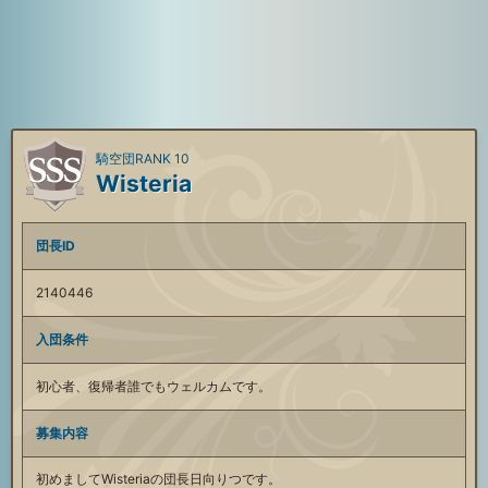
騎空団RANK 10
Wisteria
団長ID
2140446
入団条件
初心者、復帰者誰でもウェルカムです。
募集内容
初めましてWisteriaの団長日向りつです。