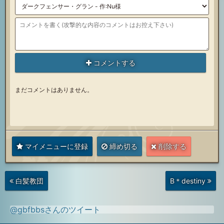
コメントする
まだコメントはありません。
マイメニューに登録
締め切る
削除する
次
前
白髪教団
B＊destiny
の
の
投
投
稿
稿
@gbfbbsさんのツイート