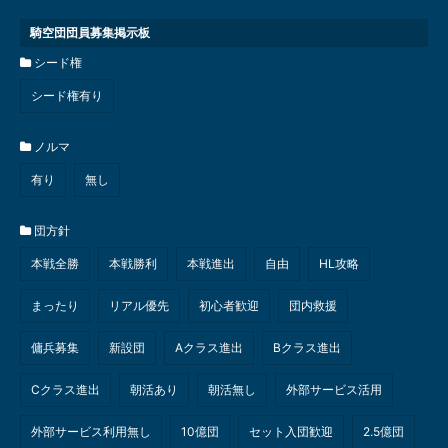
騎空団団員募集掲示板
シード権
シード権有り
ノルマ
有り
無し
団方針
本戦全勝
本戦勝利
本戦進出
自由
HL攻略
まったり
リアル優先
初心者歓迎
団内救援
傭兵募集
新設団
Aクラス進出
Bクラス進出
Cクラス進出
朝活あり
朝活無し
外部サービス活用
外部サービス利用無し
10億団
セット入団歓迎
2.5億団