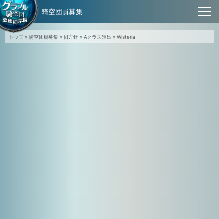
騎空団員募集
トップ
»
騎空団員募集
»
団方針
»
Aクラス進出
»
Wisteria