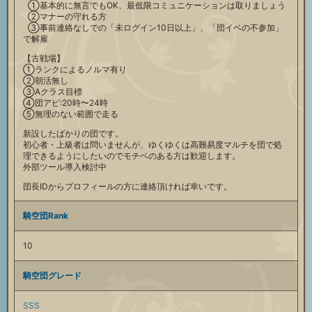
①基本的に無言でもOK、最低限コミュニケーションは取りましょう
②マナーの守れる方
③事前連絡なしでの「未ログイン10日以上」、「団イベの不参加」
で解雇
【古戦場】
①ランクによるノルマ有り
②朝活無し
③Aクラス目標
④団アビ:20時〜24時
⑤無理のない範囲で走る
新設したばかりの団です。
初心者・上級者は問いませんが、ゆくゆくは高難易度マルチを団で処
理できるようにしたいのでモチベのある方は歓迎します。
外部ツール導入検討中
団長IDからプロフィールの方に連絡頂ければ幸いです。
騎空団Rank
10
騎空団グレード
SSS