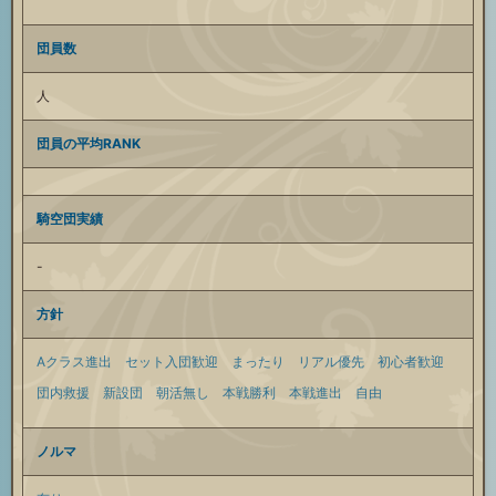
団員数
人
団員の平均RANK
騎空団実績
-
方針
Aクラス進出
セット入団歓迎
まったり
リアル優先
初心者歓迎
団内救援
新設団
朝活無し
本戦勝利
本戦進出
自由
ノルマ