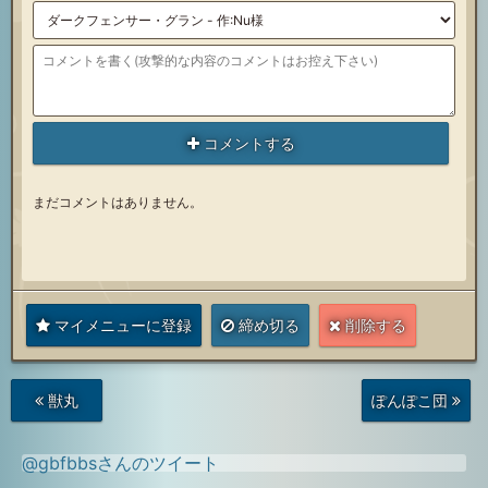
コメントする
まだコメントはありません。
マイメニューに登録
締め切る
削除する
次
前
獣丸
ぽんぽこ団
の
の
投
投
稿
稿
@gbfbbsさんのツイート