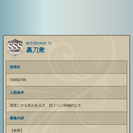
騎空団RANK 10
裹刀衆
団長ID
16968796
入団条件
適度にやる気がある方、団イベに積極的な方
募集内容
【概要】