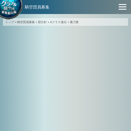
騎空団員募集
トップ
»
騎空団員募集
»
団方針
»
Aクラス進出
»
裹刀衆