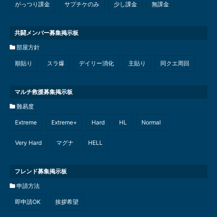
がっつり課金
サプチケのみ
少し課金
無課金
共闘メンバー募集掲示板
部屋方針
順貼り
スラ爆
デイリー消化
主貼り
同クエ周回
マルチ救援募集掲示板
難易度
Extreme
Extreme+
Hard
HL
Normal
Very Hard
マグナ
HELL
フレンド募集掲示板
申請方法
即申請OK
挨拶希望