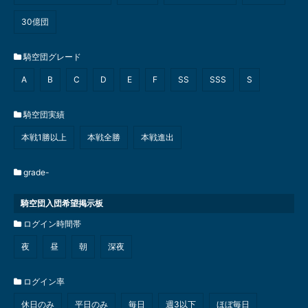
30億団
騎空団グレード
A
B
C
D
E
F
SS
SSS
S
騎空団実績
本戦1勝以上
本戦全勝
本戦進出
grade-
騎空団入団希望掲示板
ログイン時間帯
夜
昼
朝
深夜
ログイン率
休日のみ
平日のみ
毎日
週3以下
ほぼ毎日