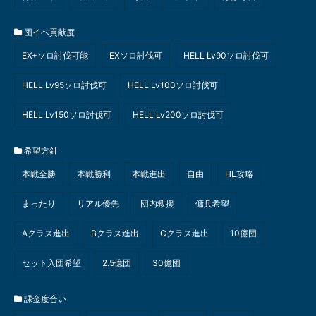
団イベ貢献度
EX+ソロ討伐可能
EXソロ討伐可
HELL Lv90ソロ討伐可
HELL Lv95ソロ討伐可
HELL Lv100ソロ討伐可
HELL Lv150ソロ討伐可
HELL Lv200ソロ討伐可
希望方針
本戦全勝
本戦勝利
本戦進出
自由
HL攻略
まったり
リアル優先
団内救援
傭兵希望
Aクラス進出
Bクラス進出
Cクラス進出
10億団
セット入団希望
2.5億団
30億団
課金度合い