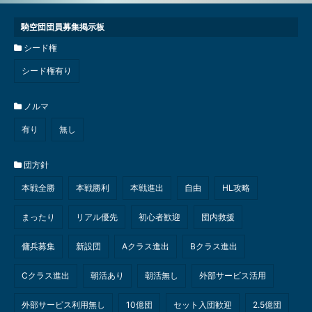
騎空団団員募集掲示板
シード権
シード権有り
ノルマ
有り
無し
団方針
本戦全勝
本戦勝利
本戦進出
自由
HL攻略
まったり
リアル優先
初心者歓迎
団内救援
傭兵募集
新設団
Aクラス進出
Bクラス進出
Cクラス進出
朝活あり
朝活無し
外部サービス活用
外部サービス利用無し
10億団
セット入団歓迎
2.5億団