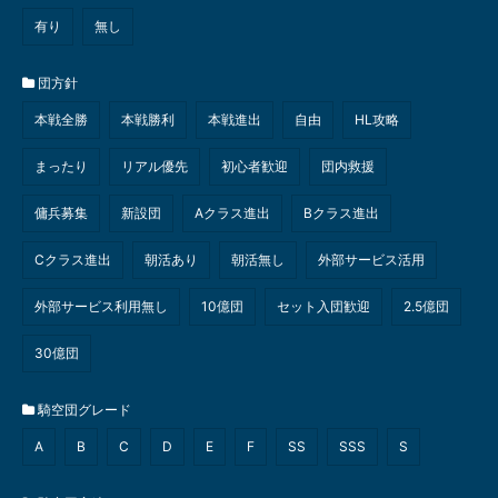
有り
無し
団方針
本戦全勝
本戦勝利
本戦進出
自由
HL攻略
まったり
リアル優先
初心者歓迎
団内救援
傭兵募集
新設団
Aクラス進出
Bクラス進出
Cクラス進出
朝活あり
朝活無し
外部サービス活用
外部サービス利用無し
10億団
セット入団歓迎
2.5億団
30億団
騎空団グレード
A
B
C
D
E
F
SS
SSS
S