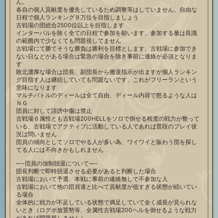
ん。
各自の個人貢献度を優先しているため調整等はしていません、自由な
日程で個人ランキング９万位を目指しましょう
古戦場の団総合2500位以上を目指します
インターバルを除く全ての日程で参加を願います。参加する量は良識
の範囲内で少なくても問題視してません
古戦場にて勝てそうな勝負は勝利を目標とします、古戦場に参加でき
ない日などがある場合は緊急の場合を除き事前に連絡が必須となりま
す
敗北濃厚な場合は団長、副団長から撤退指示が出ますが個人ランキン
グ目指す人は継続していても問題ないです、これがフリーランという
意味になります
マルチバトルのディールは全て自由、ディール内容で怒るような人は
ＮＧ
団員に対して誹謗中傷は禁止
古戦場６属性とも古戦場200HELLをソロで倒せる程度の戦力が整って
いる、古戦場でアクティブに活動している人であれば普段のプレイ状
況は問いません
団員の傾向としてソロでやる人が多い為、ワイワイと賑わう団を探し
てる人には不向きかもしれません
—-団員の強制脱退について—-
団長判断で即時脱退させる必要があると判断した場合
古戦場において予選、本戦に事前の連絡無しで不参加な人
古戦場において他の団員達と比べて貢献度が低すぎる状態が続いてい
る場合
全体的に戦力が不足している状態で満足していて全く成長が見られな
いとき（ログボ放置勢等、全属性古戦場200ヘルを倒せるような戦力
があれば問題視しません）