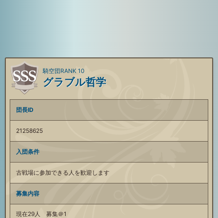
騎空団RANK 10
グラブル哲学
団長ID
21258625
入団条件
古戦場に参加できる人を歓迎します
募集内容
現在29人 募集＠1