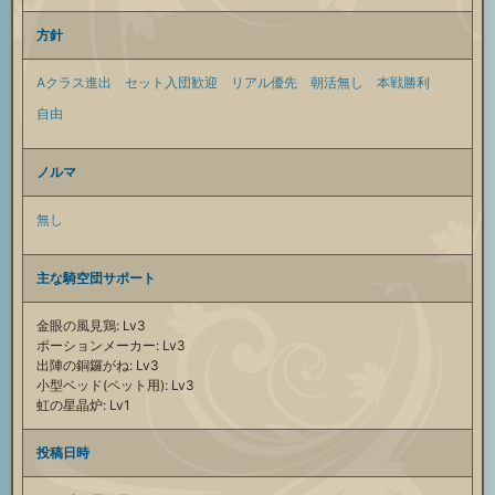
方針
Aクラス進出
セット入団歓迎
リアル優先
朝活無し
本戦勝利
自由
ノルマ
無し
主な騎空団サポート
金眼の風見鶏: Lv3
ポーションメーカー: Lv3
出陣の銅鑼がね: Lv3
小型ベッド(ペット用): Lv3
虹の星晶炉: Lv1
投稿日時