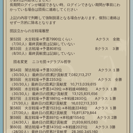
長期間ログインが確認できない時。ログインできない期間が事前にわ
かっている場合は団長に連絡してください
上記の内容で判断して強制脱退となる場合があります。個別に連絡は
せず一方的に除名となります
団設立からの古戦場履歴
第52回 火古戦場→予選7990位くらい Aクラス 全敗
（7/30人）最終貢献度は記録していない
第53回 土古戦場→予選8081位 Bクラス ３勝
（8/30人）最終貢献度は記録していない
団名変更 ニコモ団→グラブル哲学
第54回 闇古戦場→予選3220位 Aクラス １勝
（30/30人） 最終日の団累計貢献度 7,082,113,217
第55回 光古戦場→予選2353位 Aクラス 全勝
（30/30人）最終日の団累計貢献度 10,713,039,615
第56回 水古戦場→予選3429位→本戦後4688位 Aクラス １勝
（30/30人） 最終日の団累計貢献度 13,125,835,656
第57回 土古戦場→予選1861位→本戦後2830位 Aクラス １勝
（21/30人） 最終日の団累計貢献度 16,032,113,333
第58回 火古戦場→予選1523位→本戦後2248位 Aクラス １勝
（27/30人） 最終日の団累計貢献度 19,811,879,844
第59回 風古戦場→予選897位→本戦後1554位 Aクラス 2勝
（24/30人） 最終日の団累計貢献度 21,939,605,083
第60回 闇古戦場→予選1435位→本戦後2021位 Aクラス 3勝
（28/30人） 最終日の団累計貢献度 28,360,345,160