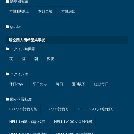
騎空団実績
本戦1勝以上
本戦全勝
本戦進出
grade-
騎空団入団希望掲示板
ログイン時間帯
夜
昼
朝
深夜
ログイン率
休日のみ
平日のみ
毎日
週3以下
ほぼ毎日
団イベ貢献度
EX+ソロ討伐可能
EXソロ討伐可
HELL Lv90ソロ討伐可
HELL Lv95ソロ討伐可
HELL Lv100ソロ討伐可