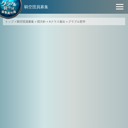
騎空団員募集
トップ
»
騎空団員募集
»
団方針
»
Aクラス進出
»
グラブル哲学