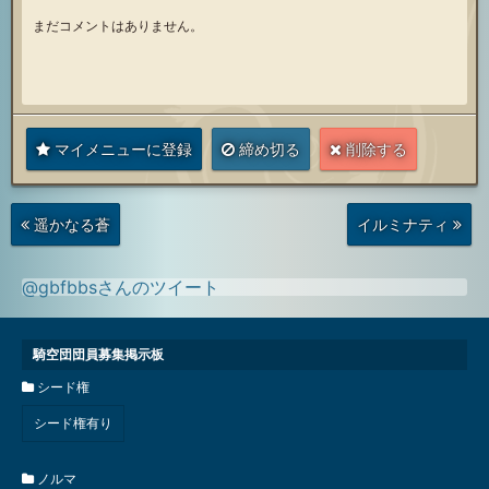
まだコメントはありません。
マイメニューに登録
締め切る
削除する
次
前
遥かなる蒼
イルミナティ
の
の
投
投
稿
稿
@gbfbbsさんのツイート
騎空団団員募集掲示板
シード権
シード権有り
ノルマ