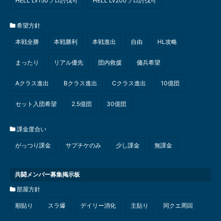
HELL Lv150ソロ討伐可
HELL Lv200ソロ討伐可
希望方針
本戦全勝
本戦勝利
本戦進出
自由
HL攻略
まったり
リアル優先
団内救援
傭兵希望
Aクラス進出
Bクラス進出
Cクラス進出
10億団
セット入団希望
2.5億団
30億団
課金度合い
がっつり課金
サプチケのみ
少し課金
無課金
共闘メンバー募集掲示板
部屋方針
順貼り
スラ爆
デイリー消化
主貼り
同クエ周回