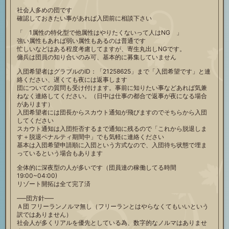
社会人多めの団です
確認しておきたい事があれば入団前に相談下さい
「 1属性の特化型で他属性はやりたくないって人はNG 」
強い属性もあれば弱い属性もあるのは普通です
忙しいなどはある程度考慮してますが、寄生丸出しNGです。
傭兵は団員の知り合いのみ可、基本的に募集していません
入団希望者はグラブルのID：「21258625」まで「入団希望です」と連
絡ください、遅くても夜には返事します
団についての質問も受け付けます。事前に知りたい事などあれば気兼
ねなく連絡してください。（日中は仕事の都合で返事が夜になる場合
があります）
入団希望者には団長からスカウト通知が飛びますのでそちらから入団
してください
スカウト通知は入団拒否するまで通知に残るので「これから脱退しま
す＋脱退ペナルティ期間中」でも気軽に連絡ください
基本は入団希望申請順に入団という方式なので、入団待ち状態で埋ま
っているという場合もあります
全体的に深夜型の人が多いです（団員達の稼働してる時間
19:00~04:00)
リゾート開拓は全て完了済
—–団方針—–
Ａ団 フリーランノルマ無し（フリーランとはやらなくてもいいという
訳ではありません）
社会人が多くリアルを優先としている為、数字的なノルマはありませ