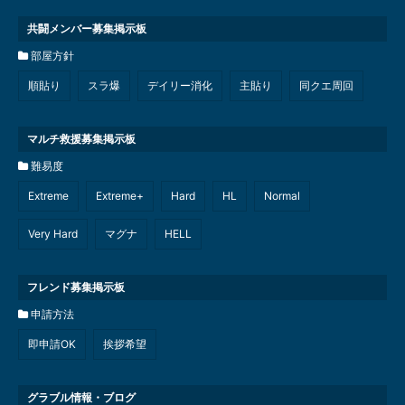
共闘メンバー募集掲示板
部屋方針
順貼り
スラ爆
デイリー消化
主貼り
同クエ周回
マルチ救援募集掲示板
難易度
Extreme
Extreme+
Hard
HL
Normal
Very Hard
マグナ
HELL
フレンド募集掲示板
申請方法
即申請OK
挨拶希望
グラブル情報・ブログ