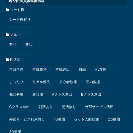
騎空団団員募集掲示板
シード権
シード権有り
ノルマ
有り
無し
団方針
本戦全勝
本戦勝利
本戦進出
自由
HL攻略
まったり
リアル優先
初心者歓迎
団内救援
傭兵募集
新設団
Aクラス進出
Bクラス進出
Cクラス進出
朝活あり
朝活無し
外部サービス活用
外部サービス利用無し
10億団
セット入団歓迎
2.5億団
30億団