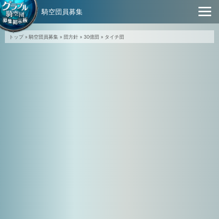
騎空団員募集
トップ
»
騎空団員募集
»
団方針
»
30億団
»
タイチ団