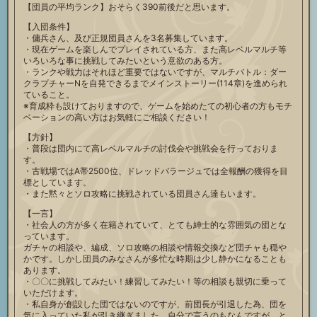
【団員の平均ランク】おそらく390前後だと思います。
【入団条件】
・傭兵さん、及び正規団員さんを3名募集しています。
・現在ゲームを楽しんでプレイされている方、また高レベルマルチ等
いろいろな事に挑戦してみたいという意欲のある方。
・ランクや戦力はそれほど重要ではないですが、マルチバトル：ダー
クラプチャーNを自発できるまでメインストーリー(114章)を進められ
ていること。
※育成枠も設けておりますので、ゲームを始めたての初心者の方もモチ
ベーションの高い方はお気軽にご相談ください！
【方針】
・普段は団内にて高レベルマルチの討伐会や挑戦会を行っておりま
す。
・古戦場ではA帯2500位、ドレッドバラージュでは全報酬の獲得を目
標としています。
・また黙々とソロ攻略に挑戦されている団員さん達もいます。
【一言】
・社会人の方が多く在籍されていて、とても紳士的な雰囲気の団とな
っています。
ガチャの相談や、編成、ソロ攻略の相談や情報交換など団チャも穏や
かです。しかし団員のみなさんが多忙な時期は少し静かになることも
あります。
・〇〇に挑戦してみたい！練習してみたい！等の相談も親切に乗って
いただけます。
・私自身が創設した団ではないのですが、前団長が引退した為、団を
気に入っていた私が引き継ぎました。自分で言うのもなんですが、と