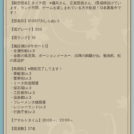
【騎空団名】タイチ団 ※傭兵さん、正規団員さん、(育成枠設けてい
ます。ランク不問、ゲームを楽しまれている方大歓迎！)3名募集中で
す！
【団長ID】5135173(しらぬい)
【団グレード】SSS
【団ランク】10
【施設(船LV/サポート)】
・全属性船Lv.9
・金眼の風見鶏、ポーションメーカー、出陣の銅鑼がね、勉強机、虹
の星晶炉
【島開拓】※開拓完了してます！
・乗艇港Lv.3
・繁華街Lv.3
・ミーヌ街道開通
・採石場Lv.3
・工匠都市Lv.3
・温泉郷Lv.3
・フレーメン大橋開通
・レジャーランドLv.3
・行政庁舎Lv.3
【アサルトタイム】20:00～、23:00～
【団員数】27名