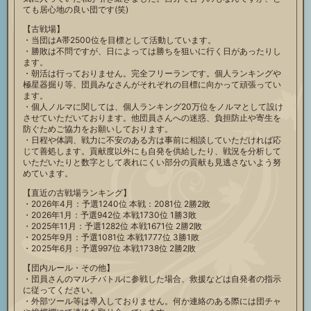
ても居心地の良い団です(笑)
【古戦場】
・当団はA帯2500位を目標として活動しています。
・勝敗は不問ですが、日によっては勝ちを狙いに行く日があったりし
ます。
・朝活は行っておりません。完全フリーランです。個人ランキングや
極星器掘り等、団員みなさんがそれぞれの目標に向かって頑張ってい
ます。
・個人ノルマに関しては、個人ランキング20万位をノルマとして設け
させていただいております。他団員さんへの迷惑、負担防止や寄生を
防ぐためご協力をお願いしております。
・日程や体調、戦力に不安のある方は事前に相談していただければ応
じて善処します。貢献度以外にも自発を供給したり、戦況を分析して
いただいたりと数字として表れにくい部分の貢献も見逃さないよう努
めています。
【直近の古戦場ランキング】
・2026年4月：予選1240位 本戦：2081位 2勝2敗
・2026年1月：予選942位 本戦1730位 1勝3敗
・2025年11月：予選1282位 本戦1671位 2勝2敗
・2025年9月：予選1081位 本戦1777位 3勝1敗
・2025年6月：予選997位 本戦1738位 2勝2敗
【団内ルール・その他】
・団員さんのマルチバトルに参戦した場合、救援などは自発者の指示
に従ってください。
・外部ツール等は導入しておりません。何か連絡のある際には団チャ