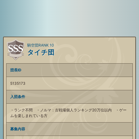
騎空団RANK 10
タイチ団
団長ID
5135173
入団条件
・ランク不問 ・ノルマ：古戦場個人ランキング20万位以内 ・ゲー
ムを楽しまれている方
募集内容