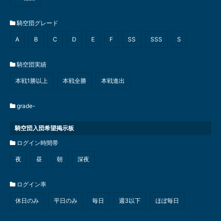
騎空団グレード
A
B
C
D
E
F
SS
SSS
S
騎空団実績
本戦1勝以上
本戦全勝
本戦進出
grade-
騎空団入団希望掲示板
ログイン時間帯
夜
昼
朝
深夜
ログイン率
休日のみ
平日のみ
毎日
週3以下
ほぼ毎日