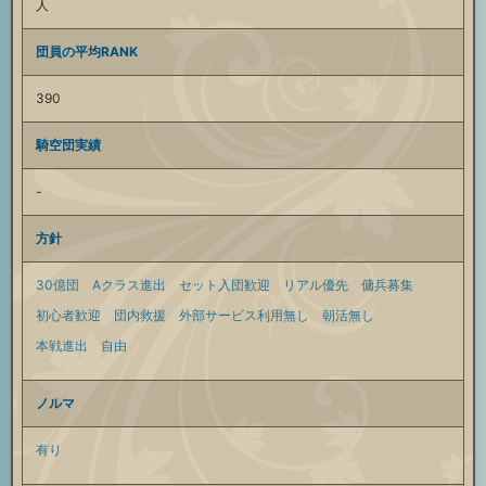
人
団員の平均RANK
390
騎空団実績
-
方針
30億団
Aクラス進出
セット入団歓迎
リアル優先
傭兵募集
初心者歓迎
団内救援
外部サービス利用無し
朝活無し
本戦進出
自由
ノルマ
有り