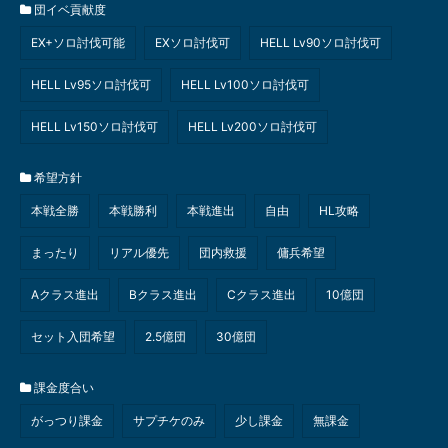
団イベ貢献度
EX+ソロ討伐可能
EXソロ討伐可
HELL Lv90ソロ討伐可
HELL Lv95ソロ討伐可
HELL Lv100ソロ討伐可
HELL Lv150ソロ討伐可
HELL Lv200ソロ討伐可
希望方針
本戦全勝
本戦勝利
本戦進出
自由
HL攻略
まったり
リアル優先
団内救援
傭兵希望
Aクラス進出
Bクラス進出
Cクラス進出
10億団
セット入団希望
2.5億団
30億団
課金度合い
がっつり課金
サプチケのみ
少し課金
無課金