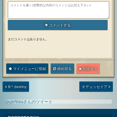
コメントする
まだコメントはありません。
マイメニューに登録
締め切る
削除する
次
前
B＊destiny
オデュッセイア
の
の
投
投
稿
稿
@gbfbbsさんのツイート