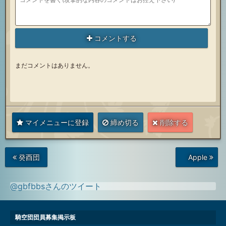
コメントする
まだコメントはありません。
マイメニューに登録
締め切る
削除する
次
前
癸酉団
Apple
の
の
投
投
稿
稿
@gbfbbsさんのツイート
騎空団団員募集掲示板