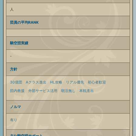
人
団員の平均RANK
騎空団実績
-
方針
30億団
Aクラス進出
HL攻略
リアル優先
初心者歓迎
団内救援
外部サービス活用
朝活無し
本戦進出
ノルマ
有り
主な騎空団サポート