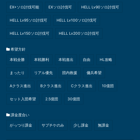
EX+ソロ討伐可能
EXソロ討伐可
HELL Lv90ソロ討伐可
HELL Lv95ソロ討伐可
HELL Lv100ソロ討伐可
HELL Lv150ソロ討伐可
HELL Lv200ソロ討伐可
希望方針
本戦全勝
本戦勝利
本戦進出
自由
HL攻略
まったり
リアル優先
団内救援
傭兵希望
Aクラス進出
Bクラス進出
Cクラス進出
10億団
セット入団希望
2.5億団
30億団
課金度合い
がっつり課金
サプチケのみ
少し課金
無課金