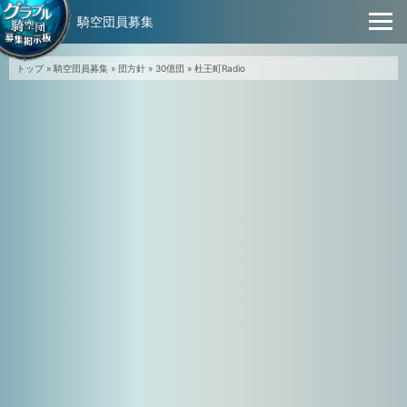
騎空団員募集
トップ
»
騎空団員募集
»
団方針
»
30億団
»
杜王町Radio