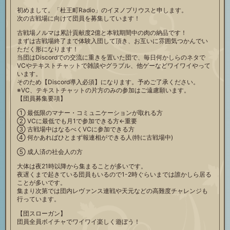
初めまして。「杜王町Radio」のイヌノプリウスと申します。
次の古戦場に向けて団員を募集しています！
古戦場ノルマは累計貢献度2億と本戦期間中の肉の納品です！
まずは古戦場終了まで体験入団して頂き、お互いに雰囲気つかんでい
ただく形になります！
当団はDiscordでの交流に重きを置いた団で、毎日何かしらのネタで
VCやテキストチャットで雑談やグラブル、他ゲーなどワイワイやって
います。
そのため【Discord導入必須】になります。予めご了承ください。
※VC、テキストチャットの片方のみの参加はご遠慮願います。
【団員募集要項】
① 最低限のマナー・コミュニケーションが取れる方
② VCに最低でも月1で参加できる方←重要
③ 古戦場中はなるべくVCに参加できる方
④ 何かあればひとまず報連相ができる人(特に古戦場中)
⑤ 成人済の社会人の方
大体は夜21時以降から集まることが多いです。
夜遅くまで起きている団員もいるので1-2時ぐらいまでは誰かしら居る
ことが多いです。
集まり次第では団内レヴァンス連戦や天元などの高難度チャレンジも
行っています。
【団スローガン】
団員全員ボイチャでワイワイ楽しく遊ぼう！