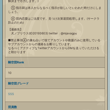
解決まで尽力します。)
⑤ 指示厨は本人からなるべく指示が欲しいといわれた時だけにしま
しょう。
⑥ 団内恋愛はご法度です。見つけ次第退団処理します。(サークラ
防止のため)
【連絡先】
犬ノプリウス(ID20193603) twitter：@mjavagpu
■禁止事項④の兼ね合いで捨てアカウントや救援のみに使用している
サブアカウントからの連絡をお断りしています。
なるべくアクティブなTwitterアカウントからDMを送っていただける
と助かります
騎空団Rank
10
騎空団グレード
SSS
団員数