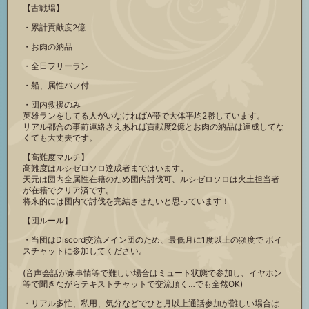
【古戦場】
・累計貢献度2億
・お肉の納品
・全日フリーラン
・船、属性バフ付
・団内救援のみ
英雄ランをしてる人がいなければA帯で大体平均2勝しています。
リアル都合の事前連絡さえあれば貢献度2億とお肉の納品は達成してな
くても大丈夫です。
【高難度マルチ】
高難度はルシゼロソロ達成者まではいます。
天元は団内全属性在籍のため団内討伐可、ルシゼロソロは火土担当者
が在籍でクリア済です。
将来的には団内で討伐を完結させたいと思っています！
【団ルール】
・当団はDiscord交流メイン団のため、最低月に1度以上の頻度で ボイ
スチャットに参加してください。
(音声会話が家事情等で難しい場合はミュート状態で参加し、イヤホン
等で聞きながらテキストチャットで交流頂く…でも全然OK)
・リアル多忙、私用、気分などでひと月以上通話参加が難しい場合は