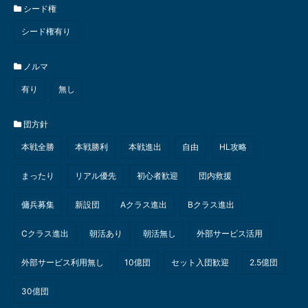
シード権
シード権有り
ノルマ
有り
無し
団方針
本戦全勝
本戦勝利
本戦進出
自由
HL攻略
まったり
リアル優先
初心者歓迎
団内救援
傭兵募集
新設団
Aクラス進出
Bクラス進出
Cクラス進出
朝活あり
朝活無し
外部サービス活用
外部サービス利用無し
10億団
セット入団歓迎
2.5億団
30億団