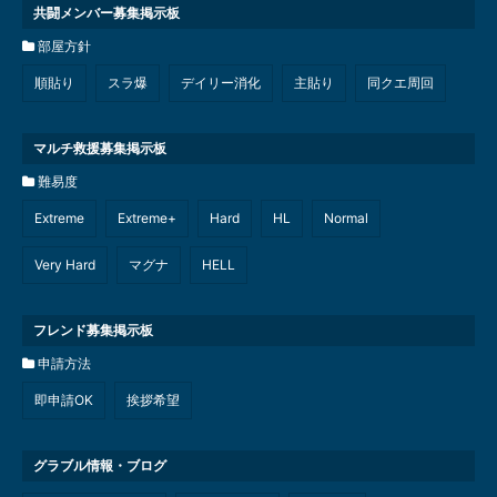
共闘メンバー募集掲示板
部屋方針
順貼り
スラ爆
デイリー消化
主貼り
同クエ周回
マルチ救援募集掲示板
難易度
Extreme
Extreme+
Hard
HL
Normal
Very Hard
マグナ
HELL
フレンド募集掲示板
申請方法
即申請OK
挨拶希望
グラブル情報・ブログ