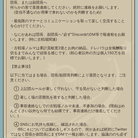
団長、または副団長へ
何らかの形で直接連絡してください。絶対に連絡をお願いします。
(音信不通なのか用事で来れないのかを判断するため)
・最低限のマナーとコミュニケーションを取って楽しく交流すること
を心がけてください。
・なにかあれば団長、副団長へ"必ず"DiscordのDM等で報連相をお願
いします。(特に古戦場関連)
・古戦場ノルマは累計貢献度2億とお肉の納品。ドレバラは全報酬取り
切るまでみんなで頑張る感じです。(初心者以外の方は個人150万を目
標でお願いします。)
【禁止事項】
以下に当てはまる場合、団長/副団長判断により退団となります。ご注
意ください。
① 上記団ルールが著しく守れない、守る気がないと判断した場合
② 著しく場の雰囲気を害すると判断した場合。
③ 事前連絡なしでの古戦場ノルマ未達、不参加の場合。(理由はめ
んどくさい以外なら何でも結構です。事前連絡だけ徹底してくださ
い。)
④ SNSにお気持ち投稿し、確認された場合。
(特に４については揉めるしギスるので、何かあれば絶対にTwitter
ではなく団長か副団長にまずDMで一報お願いします。協議ののち必ず