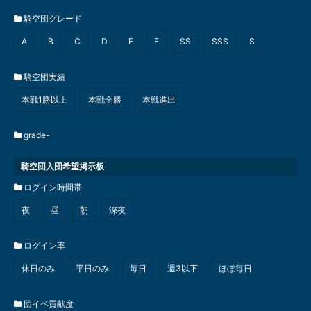
騎空団グレード
A
B
C
D
E
F
SS
SSS
S
騎空団実績
本戦1勝以上
本戦全勝
本戦進出
grade-
騎空団入団希望掲示板
ログイン時間帯
夜
昼
朝
深夜
ログイン率
休日のみ
平日のみ
毎日
週3以下
ほぼ毎日
団イベ貢献度