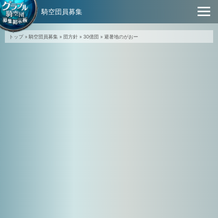
騎空団員募集
トップ
»
騎空団員募集
»
団方針
»
30億団
»
避暑地のがおー