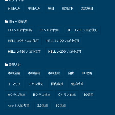
休日のみ
平日のみ
毎日
週3以下
ほぼ毎日
団イベ貢献度
EX+ソロ討伐可能
EXソロ討伐可
HELL Lv90ソロ討伐可
HELL Lv95ソロ討伐可
HELL Lv100ソロ討伐可
HELL Lv150ソロ討伐可
HELL Lv200ソロ討伐可
希望方針
本戦全勝
本戦勝利
本戦進出
自由
HL攻略
まったり
リアル優先
団内救援
傭兵希望
Aクラス進出
Bクラス進出
Cクラス進出
10億団
セット入団希望
2.5億団
30億団