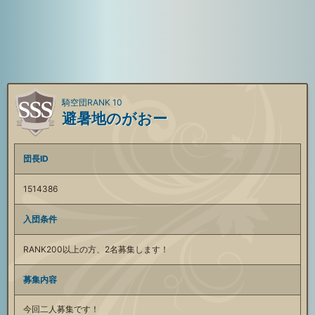
騎空団RANK 10
避暑地のがおー
団長ID
1514386
入団条件
RANK200以上の方、2名募集します！
募集内容
今回二人募集です！