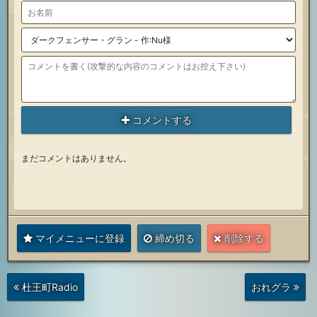
コメントする
まだコメントはありません。
マイメニューに登録
締め切る
削除する
次
前
杜王町Radio
おれグラ
の
の
投
投
稿
稿