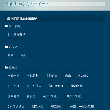
@gbfbbsさんのツイート
騎空団団員募集掲示板
シード権
シード権有り
ノルマ
有り
無し
団方針
本戦全勝
本戦勝利
本戦進出
自由
HL攻略
まったり
リアル優先
初心者歓迎
団内救援
傭兵募集
新設団
Aクラス進出
Bクラス進出
Cクラス進出
朝活あり
朝活無し
外部サービス活用