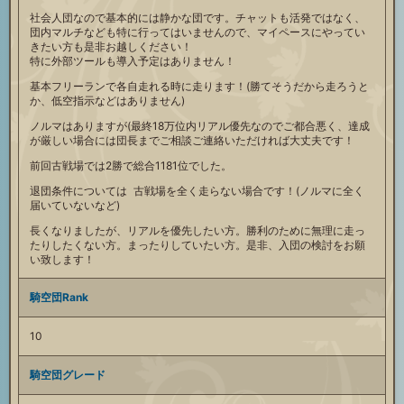
社会人団なので基本的には静かな団です。チャットも活発ではなく、
団内マルチなども特に行ってはいませんので、マイペースにやってい
きたい方も是非お越しください！
特に外部ツールも導入予定はありません！
基本フリーランで各自走れる時に走ります！(勝てそうだから走ろうと
か、低空指示などはありません)
ノルマはありますが(最終18万位内リアル優先なのでご都合悪く、達成
が厳しい場合には団長までご相談ご連絡いただければ大丈夫です！
前回古戦場では2勝で総合1181位でした。
退団条件については 古戦場を全く走らない場合です！(ノルマに全く
届いていないなど)
長くなりましたが、リアルを優先したい方。勝利のために無理に走っ
たりしたくない方。まったりしていたい方。是非、入団の検討をお願
い致します！
騎空団Rank
10
騎空団グレード