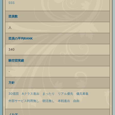
SSS
団員数
人
団員の平均RANK
340
騎空団実績
-
方針
30億団
Aクラス進出
まったり
リアル優先
傭兵募集
外部サービス利用無し
朝活無し
本戦進出
自由
ノルマ