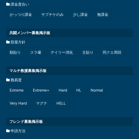
課金度合い
がっつり課金
サプチケのみ
少し課金
無課金
共闘メンバー募集掲示板
部屋方針
順貼り
スラ爆
デイリー消化
主貼り
同クエ周回
マルチ救援募集掲示板
難易度
Extreme
Extreme+
Hard
HL
Normal
Very Hard
マグナ
HELL
フレンド募集掲示板
申請方法