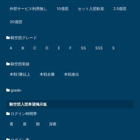
外部サービス利用無し
10億団
セット入団歓迎
2.5億団
30億団
騎空団グレード
A
B
C
D
E
F
SS
SSS
S
騎空団実績
本戦1勝以上
本戦全勝
本戦進出
grade-
騎空団入団希望掲示板
ログイン時間帯
夜
昼
朝
深夜
ログイン率