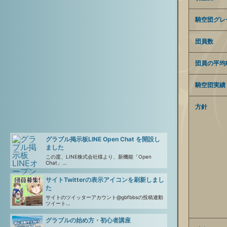
騎空団グレ
団員数
団員の平均R
騎空団実績
方針
グラブル掲示板LINE Open Chat を開設し
ました
この度、LINE株式会社様より、新機能「Open
Chat」...
サイトTwitterの表示アイコンを刷新しまし
た
サイトのツイッターアカウント@gbfbbsの投稿連動
ツイート...
グラブルの始め方・初心者講座