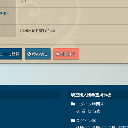
有り
サポー
2025年10月5日 00:46
ューに登録
締め切る
削除する
騎空団入団希望掲示板
ログイン時間帯
夜
昼
朝
深夜
ログイン率
休日のみ
平日のみ
毎日
週3以