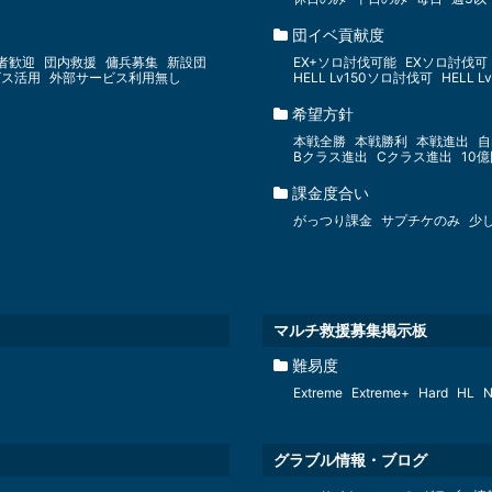
団イベ貢献度
者歓迎
団内救援
傭兵募集
新設団
EX+ソロ討伐可能
EXソロ討伐可
ビス活用
外部サービス利用無し
HELL Lv150ソロ討伐可
HELL 
希望方針
本戦全勝
本戦勝利
本戦進出
自
Bクラス進出
Cクラス進出
10
課金度合い
がっつり課金
サプチケのみ
少
マルチ救援募集掲示板
難易度
Extreme
Extreme+
Hard
HL
N
グラブル情報・ブログ