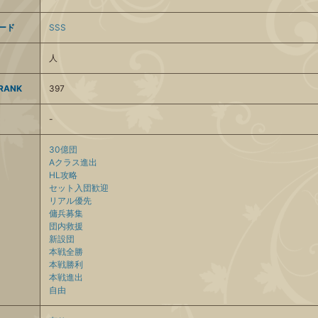
ード
SSS
人
ANK
397
-
30億団
Aクラス進出
HL攻略
セット入団歓迎
リアル優先
傭兵募集
団内救援
新設団
本戦全勝
本戦勝利
本戦進出
自由