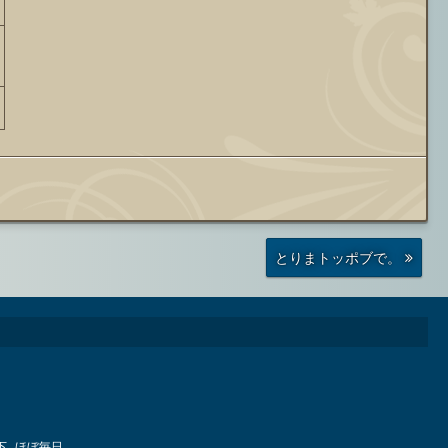
前
とりまトッポブで。
の
投
稿
下
ほぼ毎日