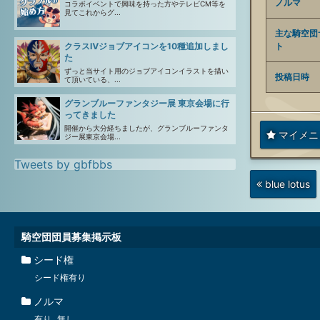
ノルマ
コラボイベントで興味を持った方やテレビCM等を
見てこれからグ...
主な騎空団
ト
クラスⅣジョブアイコンを10種追加しまし
た
ずっと当サイト用のジョブアイコンイラストを描い
投稿日時
て頂いている、...
グランブルーファンタジー展 東京会場に行
ってきました
開催から大分経ちましたが、グランブルーファンタ
マイメニ
ジー展東京会場...
Tweets by gbfbbs
次
blue lotus
の
投
稿
騎空団団員募集掲示板
シード権
シード権有り
ノルマ
有り
無し