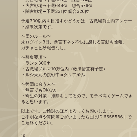
・火古戦場→予選644位 総合576位
・闇古戦場→予選331位 総合326位
予選300以内を目指すかどうかは、古戦場前団内アンケー
ト結果次第です。
〜団のルール〜
未ログイン3日、暴言下ネタ不快に感じる言動も除籍。
ガチャヒヒ砂報告なし。
〜募集要項〜
・ランク300↑
・古戦場ノルマ10万位内（救済措置有予定）
・ルシ天元の挑戦中orクリア済み
〜弊団に合う人〜
・無言でもOKな方
・寄生の対策・排除をしてるので、モチベ高くゲームでき
ると思います。
以上です。ご検討のほどよろしくお願いします。
ご不明な点や質問等ございましたら団長ID 6555586まで
ご連絡ください。
k
10