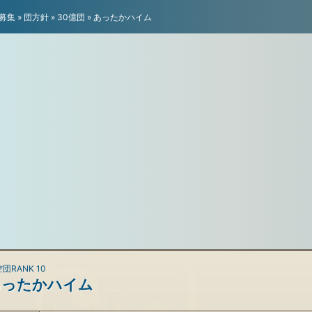
募集
»
団方針
»
30億団
»
あったかハイム
団RANK 10
あったかハイム