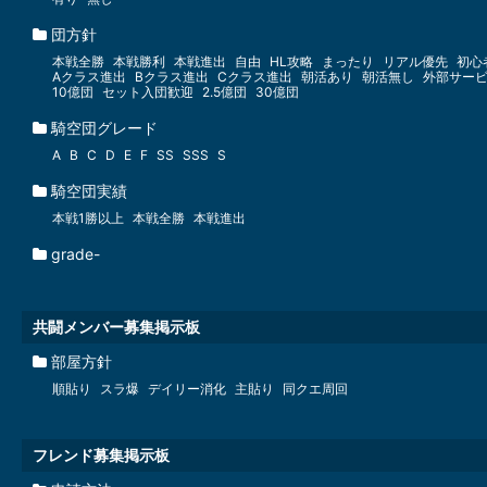
団方針
本戦全勝
本戦勝利
本戦進出
自由
HL攻略
まったり
リアル優先
初心
Aクラス進出
Bクラス進出
Cクラス進出
朝活あり
朝活無し
外部サー
10億団
セット入団歓迎
2.5億団
30億団
騎空団グレード
A
B
C
D
E
F
SS
SSS
S
騎空団実績
本戦1勝以上
本戦全勝
本戦進出
grade-
共闘メンバー募集掲示板
部屋方針
順貼り
スラ爆
デイリー消化
主貼り
同クエ周回
フレンド募集掲示板