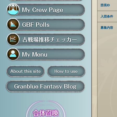
フレンド募集掲示板
団長ID
入団条件
マイ騎空団ページ
募集内容
グラブルアンケート
古戦場推移チェッカー
マイメニュー
板
騎空団員募集掲示板
掲示板の使い方
グラブル情報・ブログ
について