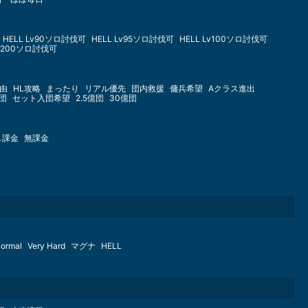
HELL Lv90ソロ討伐可
HELL Lv95ソロ討伐可
HELL Lv100ソロ討伐可
Lv200ソロ討伐可
由
HL攻略
まったり
リアル優先
団内救援
傭兵希望
Aクラス進出
億団
セット入団希望
2.5億団
30億団
し課金
無課金
ormal
Very Hard
マグナ
HELL