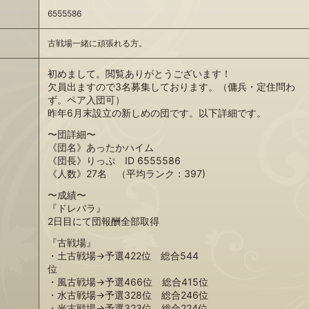
6555586
古戦場一緒に頑張れる方。
初めまして。閲覧ありがとうございます！
欠員出ますので3名募集しております。（傭兵・定住問わ
ず。ペア入団可）
昨年6月末設立の新しめの団です。以下詳細です。
〜団詳細〜
《団名》あったかハイム
《団長》りっぷ ID 6555586
《人数》27名 （平均ランク：397)
〜成績〜
『ドレバラ』
2日目にて団報酬全部取得
『古戦場』
・土古戦場→予選422位 総合544
位
・風古戦場→予選466位 総合415位
・水古戦場→予選328位 総合246位
・光古戦場→予選323位 総合224位