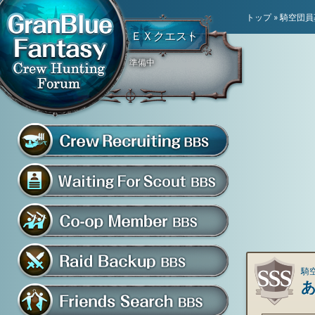
トップ
»
騎空団員
ＥＸクエスト
準備中
騎空団員募集掲示板
グラブル騎空団募集掲示
騎空団入団希望掲示板
共闘部屋・メンバー掲示板
騎空
マルチバトル救援募集掲示板