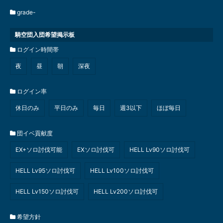
grade-
騎空団入団希望掲示板
ログイン時間帯
夜
昼
朝
深夜
ログイン率
休日のみ
平日のみ
毎日
週3以下
ほぼ毎日
団イベ貢献度
EX+ソロ討伐可能
EXソロ討伐可
HELL Lv90ソロ討伐可
HELL Lv95ソロ討伐可
HELL Lv100ソロ討伐可
HELL Lv150ソロ討伐可
HELL Lv200ソロ討伐可
希望方針