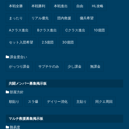
本戦全勝
本戦勝利
本戦進出
自由
HL攻略
まったり
リアル優先
団内救援
傭兵希望
Aクラス進出
Bクラス進出
Cクラス進出
10億団
セット入団希望
2.5億団
30億団
課金度合い
がっつり課金
サプチケのみ
少し課金
無課金
共闘メンバー募集掲示板
部屋方針
順貼り
スラ爆
デイリー消化
主貼り
同クエ周回
マルチ救援募集掲示板
難易度