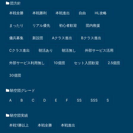
団方針
本戦全勝
本戦勝利
本戦進出
自由
HL攻略
まったり
リアル優先
初心者歓迎
団内救援
傭兵募集
新設団
Aクラス進出
Bクラス進出
Cクラス進出
朝活あり
朝活無し
外部サービス活用
外部サービス利用無し
10億団
セット入団歓迎
2.5億団
30億団
騎空団グレード
A
B
C
D
E
F
SS
SSS
S
騎空団実績
本戦1勝以上
本戦全勝
本戦進出