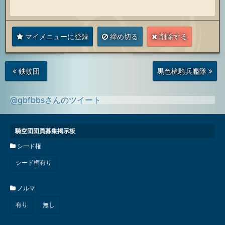
マイメニューに登録
締め切る
削除する
次
前
鉄蚊団
黒色槍騎兵艦隊
の
の
投
投
稿
稿
@gbfbbsさんのツイート
騎空団団員募集掲示板
シード権
シード権有り
ノルマ
有り
無し