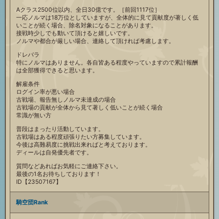
Aクラス2500位以内、全日30億です。［前回1117位］
一応ノルマは18万位としていますが、全体的に見て貢献度が著しく低
いことが続く場合、除名対象になることがあります。
接戦時少しでも動いて頂けると嬉しいです。
ノルマや都合が厳しい場合、連絡して頂ければ考慮します。
ドレバラ
特にノルマはありません。各自皆ある程度やっていますので累計報酬
は全部獲得できると思います。
解雇条件
ログイン率が悪い場合
古戦場、報告無しノルマ未達成の場合
古戦場の貢献が全体から見て著しく低いことが続く場合
常識が無い方
普段はまったり活動しています。
古戦場はある程度頑張りたい方募集しています。
今後は高難易度に挑戦出来ればと考えております。
ディールは自発優先者です。
質問などあればお気軽にご連絡下さい。
最後の1名お待ちしております！
ID【23507167】
騎空団Rank