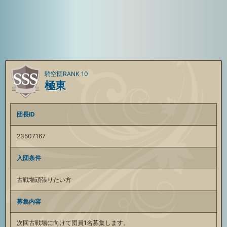
騎空団RANK 10
極東
団長ID
23507167
入団条件
古戦場頑張りたい方
募集内容
次回古戦場に向けて団員1名募集します。