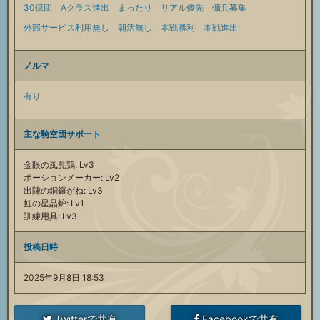
30億団
Aクラス進出
まったり
リアル優先
傭兵募集
外部サービス利用無し
朝活無し
本戦勝利
本戦進出
ノルマ
有り
主な騎空団サポート
金眼の風見鶏: Lv3
ポーションメーカー: Lv2
出陣の銅鑼がね: Lv3
虹の星晶炉: Lv1
訓練用具: Lv3
投稿日時
2025年9月8日 18:53
Twitterで共有
Facebookで共有