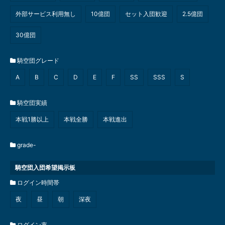
外部サービス利用無し
10億団
セット入団歓迎
2.5億団
30億団
騎空団グレード
A
B
C
D
E
F
SS
SSS
S
騎空団実績
本戦1勝以上
本戦全勝
本戦進出
grade-
騎空団入団希望掲示板
ログイン時間帯
夜
昼
朝
深夜
ログイン率