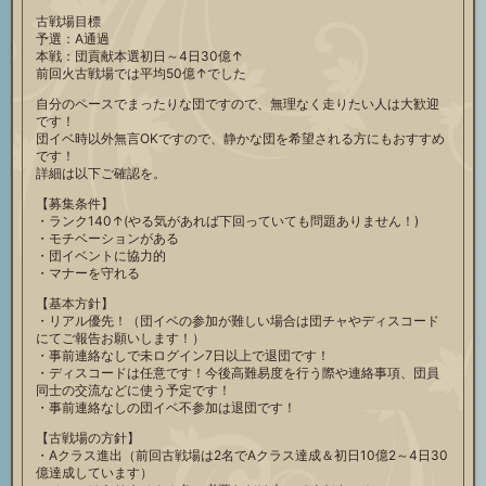
古戦場目標
予選：A通過
本戦：団貢献本選初日～4日30億↑
前回火古戦場では平均50億↑でした
自分のペースでまったりな団ですので、無理なく走りたい人は大歓迎
です！
団イベ時以外無言OKですので、静かな団を希望される方にもおすすめ
です！
詳細は以下ご確認を。
【募集条件】
・ランク140↑(やる気があれば下回っていても問題ありません！)
・モチベーションがある
・団イベントに協力的
・マナーを守れる
【基本方針】
・リアル優先！（団イベの参加が難しい場合は団チャやディスコード
にてご報告お願いします！）
・事前連絡なしで未ログイン7日以上で退団です！
・ディスコードは任意です！今後高難易度を行う際や連絡事項、団員
同士の交流などに使う予定です！
・事前連絡なしの団イベ不参加は退団です！
【古戦場の方針】
・Aクラス進出（前回古戦場は2名でAクラス達成＆初日10億2～4日30
億達成しています）