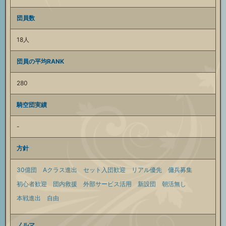
団員数
18人
団員の平均RANK
280
騎空団実績
-
方針
30億団
Aクラス進出
セット入団歓迎
リアル優先
傭兵募集
初心者歓迎
団内救援
外部サービス活用
新設団
朝活無し
本戦進出
自由
ノルマ