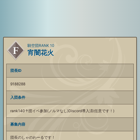
騎空団RANK 10
宵闇花火
団長ID
9188288
入団条件
rank140↑団イベ参加(ノルマなし)Discord導入済(任意です！)
募集内容
団長のしゃのわーるです！