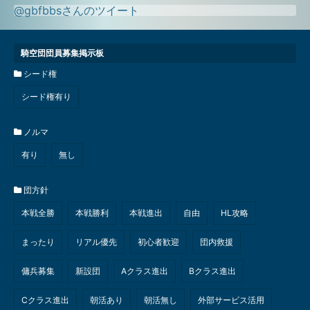
@gbfbbsさんのツイート
騎空団団員募集掲示板
シード権
シード権有り
ノルマ
有り
無し
団方針
本戦全勝
本戦勝利
本戦進出
自由
HL攻略
まったり
リアル優先
初心者歓迎
団内救援
傭兵募集
新設団
Aクラス進出
Bクラス進出
Cクラス進出
朝活あり
朝活無し
外部サービス活用