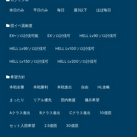
休日のみ
平日のみ
毎日
週3以下
ほぼ毎日
団イベ貢献度
EX+ソロ討伐可能
EXソロ討伐可
HELL Lv90ソロ討伐可
HELL Lv95ソロ討伐可
HELL Lv100ソロ討伐可
HELL Lv150ソロ討伐可
HELL Lv200ソロ討伐可
希望方針
本戦全勝
本戦勝利
本戦進出
自由
HL攻略
まったり
リアル優先
団内救援
傭兵希望
Aクラス進出
Bクラス進出
Cクラス進出
10億団
セット入団希望
2.5億団
30億団