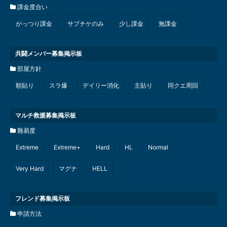
課金度合い
がっつり課金
サプチケのみ
少し課金
無課金
共闘メンバー募集掲示板
部屋方針
順貼り
スラ爆
デイリー消化
主貼り
同クエ周回
マルチ救援募集掲示板
難易度
Extreme
Extreme+
Hard
HL
Normal
Very Hard
マグナ
HELL
フレンド募集掲示板
申請方法