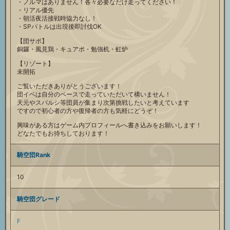
・ノルマはありません！各々必要なだけ走ってください！
・リアル優先
・朝活夜活接戦時協力なし！
・SPバトルは出現後即討伐OK
【団サポ】
銅鑼・風見鶏・キュアポ・勉強机・虹炉
【リゾート】
未開拓
ご覧いただきありがとうございます！
団イベは自分のペースで走っていただいて構いません！
天元やスパルシ等団員が集まり次第挑戦したいと考えています
ですので初心者の方や復帰者の方も気軽にどうぞ！
興味がある方はゲーム内プロフィールへ書き込みをお願いします！
どなたでもお待ちしております！
騎空団Rank
10
騎空団グレード
F