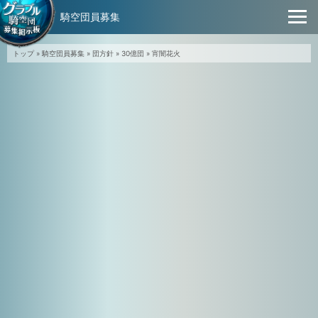
騎空団員募集
トップ
»
騎空団員募集
»
団方針
»
30億団
»
宵闇花火