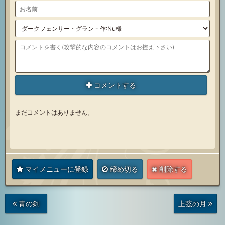
コメントする
まだコメントはありません。
マイメニューに登録
締め切る
削除する
次
前
青の剣
上弦の月
の
の
投
投
稿
稿