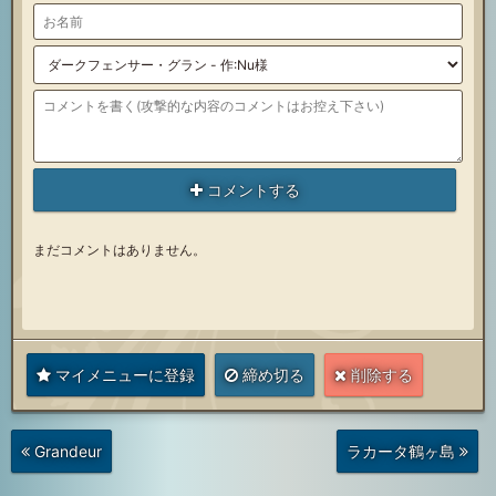
コメントする
まだコメントはありません。
マイメニューに登録
締め切る
削除する
次
前
Grandeur
ラカータ鶴ヶ島
の
の
投
投
稿
稿