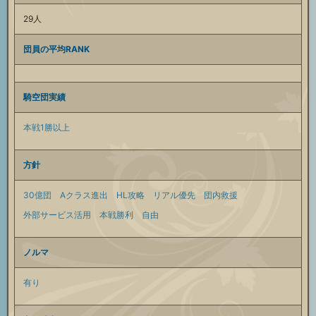
29人
団員の平均RANK
騎空団実績
本戦1勝以上
方針
30億団
Aクラス進出
HL攻略
リアル優先
団内救援
外部サービス活用
本戦勝利
自由
ノルマ
有り