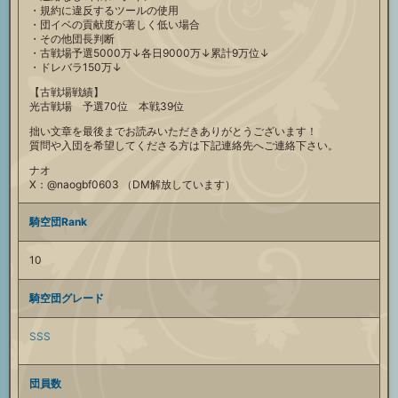
・規約に違反するツールの使用
・団イベの貢献度が著しく低い場合
・その他団長判断
・古戦場予選5000万↓各日9000万↓累計9万位↓
・ドレバラ150万↓
【古戦場戦績】
光古戦場 予選70位 本戦39位
拙い文章を最後までお読みいただきありがとうございます！
質問や入団を希望してくださる方は下記連絡先へご連絡下さい。
ナオ
X：@naogbf0603 （DM解放しています）
騎空団Rank
10
騎空団グレード
SSS
団員数