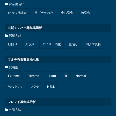
課金度合い
がっつり課金
サプチケのみ
少し課金
無課金
共闘メンバー募集掲示板
部屋方針
順貼り
スラ爆
デイリー消化
主貼り
同クエ周回
マルチ救援募集掲示板
難易度
Extreme
Extreme+
Hard
HL
Normal
Very Hard
マグナ
HELL
フレンド募集掲示板
申請方法