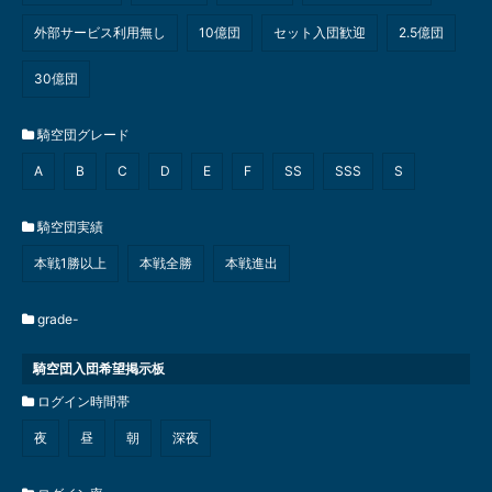
外部サービス利用無し
10億団
セット入団歓迎
2.5億団
30億団
騎空団グレード
A
B
C
D
E
F
SS
SSS
S
騎空団実績
本戦1勝以上
本戦全勝
本戦進出
grade-
騎空団入団希望掲示板
ログイン時間帯
夜
昼
朝
深夜