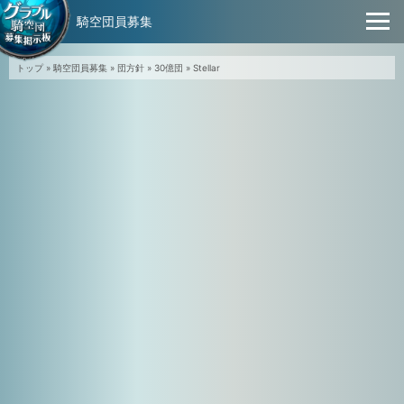
騎空団員募集
トップ
»
騎空団員募集
»
団方針
»
30億団
»
Stellar