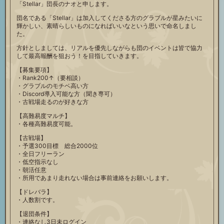
「Stellar」団長のナオと申します。
団名である「Stellar」は加入してくださる方のグラブルが星みたいに
輝かしい、素晴らしいものになればいいなという思いで命名しまし
た。
方針としましては、リアルを優先しながらも団のイベントは皆で協力
して最高報酬を狙おう！を目指していきます。
【募集要項】
・Rank200↑（要相談）
・グラブルのモチベ高い方
・Discord導入可能な方（聞き専可）
・古戦場走るのが好きな方
【高難易度マルチ】
・各種高難易度可能。
【古戦場】
・予選300目標 総合2000位
・全日フリーラン
・低空指示なし
・朝活任意
・所用であまり走れない場合は事前連絡をお願いします。
【ドレバラ】
・人数割です。
【退団条件】
・連絡なし3日未ログイン