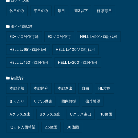
ログイン率
休日のみ
平日のみ
毎日
週3以下
ほぼ毎日
団イベ貢献度
EX+ソロ討伐可能
EXソロ討伐可
HELL Lv90ソロ討伐可
HELL Lv95ソロ討伐可
HELL Lv100ソロ討伐可
HELL Lv150ソロ討伐可
HELL Lv200ソロ討伐可
希望方針
本戦全勝
本戦勝利
本戦進出
自由
HL攻略
まったり
リアル優先
団内救援
傭兵希望
Aクラス進出
Bクラス進出
Cクラス進出
10億団
セット入団希望
2.5億団
30億団