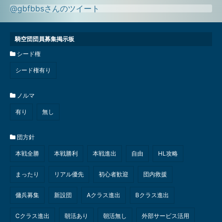
@gbfbbsさんのツイート
騎空団団員募集掲示板
シード権
シード権有り
ノルマ
有り
無し
団方針
本戦全勝
本戦勝利
本戦進出
自由
HL攻略
まったり
リアル優先
初心者歓迎
団内救援
傭兵募集
新設団
Aクラス進出
Bクラス進出
Cクラス進出
朝活あり
朝活無し
外部サービス活用