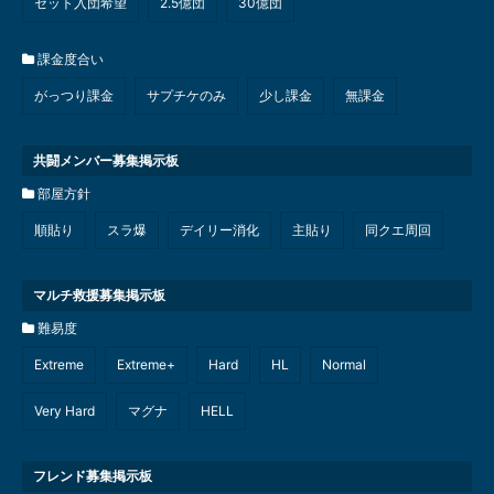
セット入団希望
2.5億団
30億団
課金度合い
がっつり課金
サプチケのみ
少し課金
無課金
共闘メンバー募集掲示板
部屋方針
順貼り
スラ爆
デイリー消化
主貼り
同クエ周回
マルチ救援募集掲示板
難易度
Extreme
Extreme+
Hard
HL
Normal
Very Hard
マグナ
HELL
フレンド募集掲示板