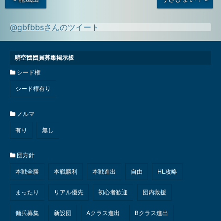
の
の
投
投
稿
稿
@gbfbbsさんのツイート
騎空団団員募集掲示板
シード権
シード権有り
ノルマ
有り
無し
団方針
本戦全勝
本戦勝利
本戦進出
自由
HL攻略
まったり
リアル優先
初心者歓迎
団内救援
傭兵募集
新設団
Aクラス進出
Bクラス進出