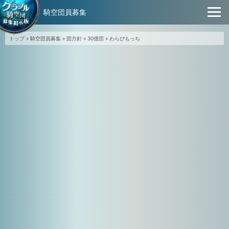
騎空団員募集
トップ
»
騎空団員募集
»
団方針
»
30億団
»
わらびもっち