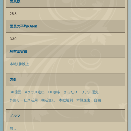
団員数
28人
団員の平均RANK
330
騎空団実績
本戦1勝以上
方針
30億団
Aクラス進出
HL攻略
まったり
リアル優先
外部サービス活用
朝活無し
本戦勝利
本戦進出
自由
ノルマ
無し