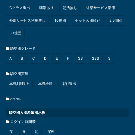
Cクラス進出
朝活あり
朝活無し
外部サービス活用
外部サービス利用無し
10億団
セット入団歓迎
2.5億団
30億団
騎空団グレード
A
B
C
D
E
F
SS
SSS
S
騎空団実績
本戦1勝以上
本戦全勝
本戦進出
grade-
騎空団入団希望掲示板
ログイン時間帯
夜
昼
朝
深夜