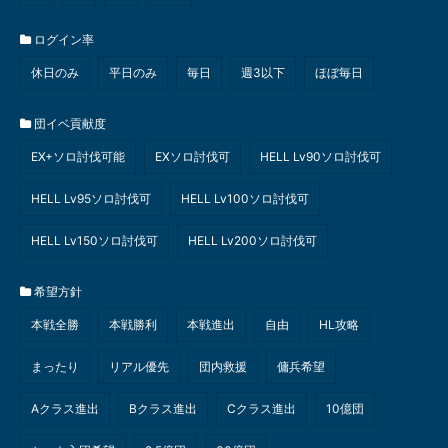
ログイン率
休日のみ
平日のみ
毎日
週3以下
ほぼ毎日
団イベ貢献度
EX+ソロ討伐可能
EXソロ討伐可
HELL Lv90ソロ討伐可
HELL Lv95ソロ討伐可
HELL Lv100ソロ討伐可
HELL Lv150ソロ討伐可
HELL Lv200ソロ討伐可
希望方針
本戦全勝
本戦勝利
本戦進出
自由
HL攻略
まったり
リアル優先
団内救援
傭兵希望
Aクラス進出
Bクラス進出
Cクラス進出
10億団