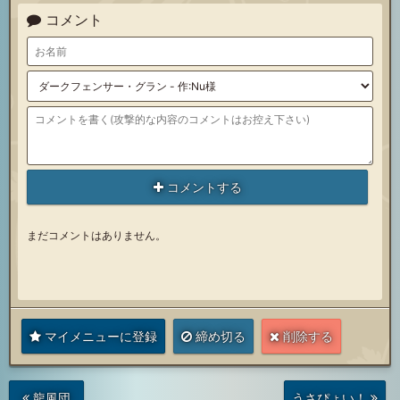
コメント
コメントする
まだコメントはありません。
マイメニューに登録
締め切る
削除する
次
前
龍風団
うさぴょい！