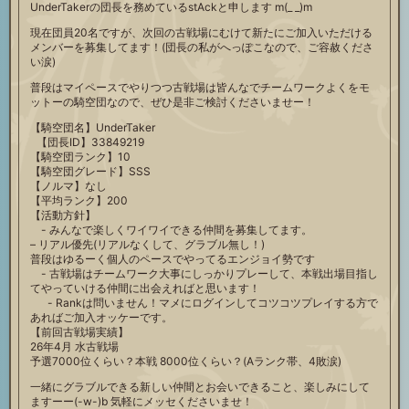
UnderTakerの団長を務めているstAckと申します m(_ _)m
現在団員20名ですが、次回の古戦場にむけて新たにご加入いただける
メンバーを募集してます！(団長の私がへっぽこなので、ご容赦くださ
い涙)
普段はマイペースでやりつつ古戦場は皆んなでチームワークよくをモ
ットーの騎空団なので、ぜひ是非ご検討くださいませー！
【騎空団名】UnderTaker
【団長ID】33849219
【騎空団ランク】10
【騎空団グレード】SSS
【ノルマ】なし
【平均ランク】200
【活動方針】
- みんなで楽しくワイワイできる仲間を募集してます。
– リアル優先(リアルなくして、グラブル無し！)
普段はゆるーく個人のペースでやってるエンジョイ勢です
- 古戦場はチームワーク大事にしっかりプレーして、本戦出場目指し
てやっていける仲間に出会えればと思います！
- Rankは問いません！マメにログインしてコツコツプレイする方で
あればご加入オッケーです。
【前回古戦場実績】
26年4月 水古戦場
予選7000位くらい？本戦 8000位くらい？(Aランク帯、4敗涙)
一緒にグラブルできる新しい仲間とお会いできること、楽しみにして
ますーー(-w-)b 気軽にメッセくださいませ！