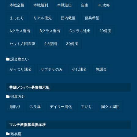
本戦全勝
本戦勝利
本戦進出
自由
HL攻略
まったり
リアル優先
団内救援
傭兵希望
Aクラス進出
Bクラス進出
Cクラス進出
10億団
セット入団希望
2.5億団
30億団
課金度合い
がっつり課金
サプチケのみ
少し課金
無課金
共闘メンバー募集掲示板
部屋方針
順貼り
スラ爆
デイリー消化
主貼り
同クエ周回
マルチ救援募集掲示板
難易度