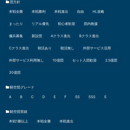
団方針
本戦全勝
本戦勝利
本戦進出
自由
HL攻略
まったり
リアル優先
初心者歓迎
団内救援
傭兵募集
新設団
Aクラス進出
Bクラス進出
Cクラス進出
朝活あり
朝活無し
外部サービス活用
外部サービス利用無し
10億団
セット入団歓迎
2.5億団
30億団
騎空団グレード
A
B
C
D
E
F
SS
SSS
S
騎空団実績
本戦1勝以上
本戦全勝
本戦進出