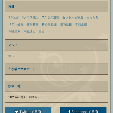
方針
2.5億団
Bクラス進出
Cクラス進出
セット入団歓迎
まったり
リアル優先
傭兵募集
初心者歓迎
団内救援
本戦全勝
本戦勝利
本戦進出
自由
ノルマ
無し
主な騎空団サポート
投稿日時
2026年5月4日 08:07
Twitterで共有
Facebookで共有