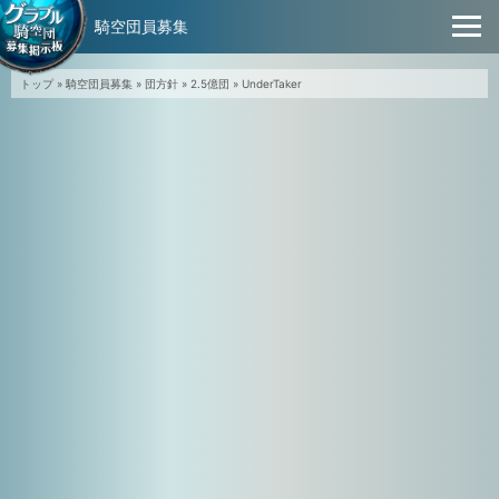
騎空団員募集
トップ
»
騎空団員募集
»
団方針
»
2.5億団
»
UnderTaker