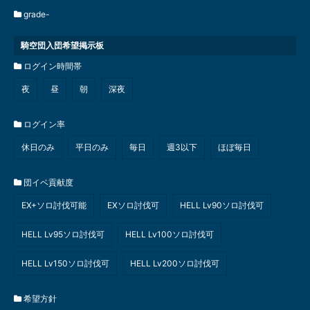
grade-
騎空団入団希望掲示板
ログイン時間帯
夜
昼
朝
深夜
ログイン率
休日のみ
平日のみ
毎日
週3以下
ほぼ毎日
団イベ貢献度
EX+ソロ討伐可能
EXソロ討伐可
HELL Lv90ソロ討伐可
HELL Lv95ソロ討伐可
HELL Lv100ソロ討伐可
HELL Lv150ソロ討伐可
HELL Lv200ソロ討伐可
希望方針