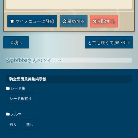
マイメニューに登録
締め切る
削除する
次
前
坊’s
とても緩くて強い団
の
の
投
投
稿
稿
@gbfbbsさんのツイート
騎空団団員募集掲示板
シード権
シード権有り
ノルマ
有り
無し