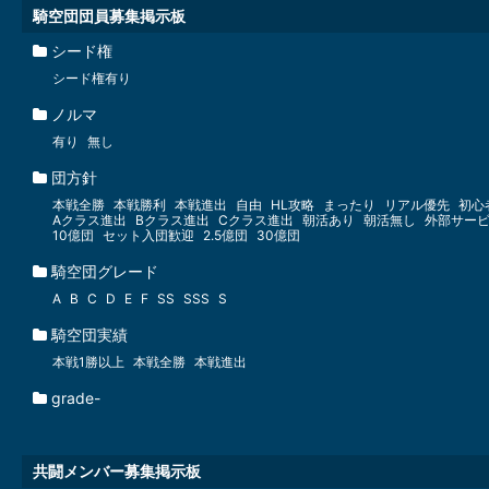
騎空団団員募集掲示板
シード権
シード権有り
ノルマ
有り
無し
団方針
本戦全勝
本戦勝利
本戦進出
自由
HL攻略
まったり
リアル優先
初心
Aクラス進出
Bクラス進出
Cクラス進出
朝活あり
朝活無し
外部サー
10億団
セット入団歓迎
2.5億団
30億団
騎空団グレード
A
B
C
D
E
F
SS
SSS
S
騎空団実績
本戦1勝以上
本戦全勝
本戦進出
grade-
共闘メンバー募集掲示板