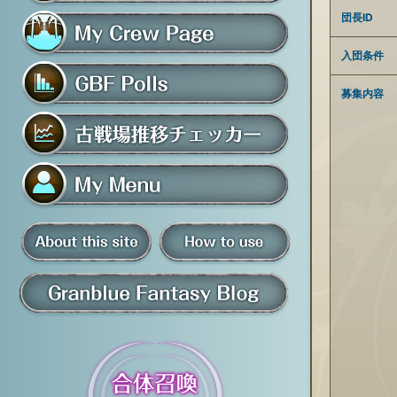
フレンド募集掲示板
団長ID
入団条件
マイ騎空団ページ
募集内容
グラブルアンケート
古戦場推移チェッカー
マイメニュー
板
騎空団員募集掲示板
掲示板の使い方
グラブル情報・ブログ
について