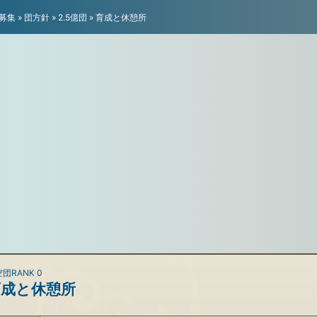
募集
»
団方針
»
2.5億団
»
育成と休憩所
団RANK 0
育成と休憩所