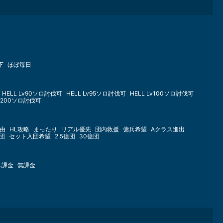
下
ほぼ毎日
HELL Lv90ソロ討伐可
HELL Lv95ソロ討伐可
HELL Lv100ソロ討伐可
Lv200ソロ討伐可
由
HL攻略
まったり
リアル優先
団内救援
傭兵希望
Aクラス進出
億団
セット入団希望
2.5億団
30億団
し課金
無課金