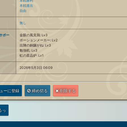
本戦勝利
本戦進出
自由
無し
サポー
金眼の風見鶏: Lv3
ポーションメーカー: Lv2
出陣の銅鑼がね: Lv3
勉強机: Lv3
虹の星晶炉: Lv1
2026年5月3日 06:09
ューに登録
締め切る
削除する
るっ