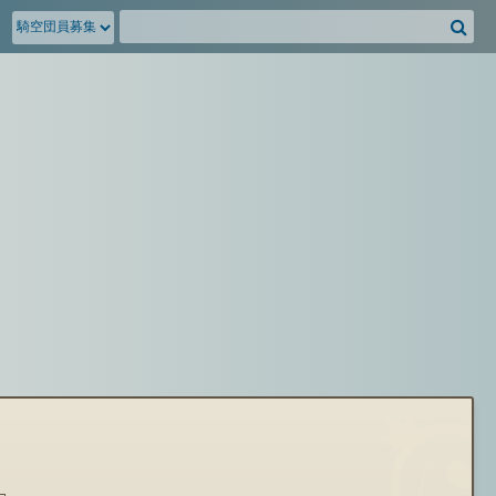
騎
空
団
募
集
掲
示
板
を
検
索