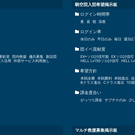
騎空団入団希望掲示板
ログイン時間帯
夜
昼
朝
深夜
ログイン率
休日のみ
平日のみ
毎日
週3以
団イベ貢献度
者歓迎
団内救援
傭兵募集
新設団
EX+ソロ討伐可能
EXソロ討伐可
ビス活用
外部サービス利用無し
HELL Lv150ソロ討伐可
HELL 
希望方針
本戦全勝
本戦勝利
本戦進出
自
Bクラス進出
Cクラス進出
10
課金度合い
がっつり課金
サプチケのみ
少
マルチ救援募集掲示板