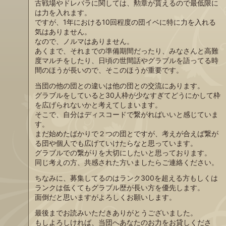
古戦場やドレバラに関しては、勲章が貰えるので最低限に
は力を入れます。
ですが、1年における10回程度の団イベに特に力を入れる
気はありません。
なので、ノルマはありません。
あくまで、それまでの準備期間だったり、みなさんと高難
度マルチをしたり、日頃の世間話やグラブルを語ってる時
間のほうが長いので、そこのほうが重要です。
当団の他の団との違いは他の団との交流にあります。
グラブルをしていると30人枠が少なすぎてどうにかして枠
を広げられないかと考えてしまいます。
そこで、自分はディスコードで繋がればいいと感じていま
す。
まだ始めたばかりで２つの団とですが、考えが合えば繋が
る団や個人でも広げていけたらなと思っています。
グラブルでの繋がりを大切にしたいと思っております。
同じ考えの方、共感された方いましたらご連絡ください。
ちなみに、募集してるのはランク300を超える方もしくは
ランクは低くてもグラブル歴が長い方を優先します。
面倒だと思いますがよろしくお願いします。
最後までお読みいただきありがとうございました。
もしよろしければ、当団へあなたのお力をお貸しくださ