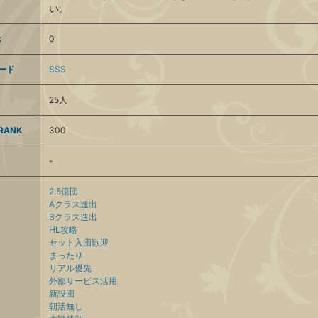
い。
k
0
ード
SSS
25人
ANK
300
-
2.5億団
Aクラス進出
Bクラス進出
HL攻略
セット入団歓迎
まったり
リアル優先
外部サービス活用
新設団
朝活無し