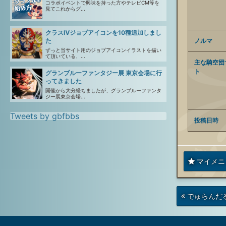
コラボイベントで興味を持った方やテレビCM等を
見てこれからグ...
クラスⅣジョブアイコンを10種追加しまし
ノルマ
た
ずっと当サイト用のジョブアイコンイラストを描い
て頂いている、...
主な騎空団
ト
グランブルーファンタジー展 東京会場に行
ってきました
開催から大分経ちましたが、グランブルーファンタ
ジー展東京会場...
Tweets by gbfbbs
投稿日時
マイメニ
次
でゅらんだ
の
投
稿