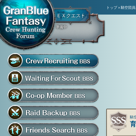
トップ
»
騎空団員
ＥＸクエスト
準備中
騎空団員募集掲示板
グラブル騎空団募集掲示
騎空団入団希望掲示板
共闘部屋・メンバー掲示板
騎空
マルチバトル救援募集掲示板