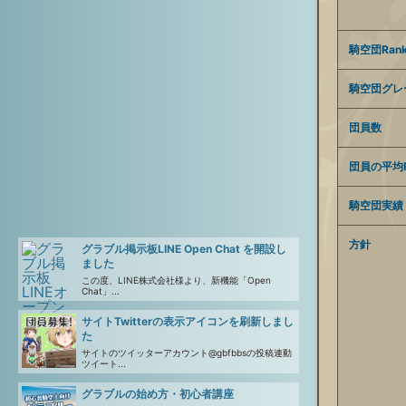
騎空団Ran
騎空団グレ
団員数
団員の平均R
騎空団実績
方針
グラブル掲示板LINE Open Chat を開設し
ました
この度、LINE株式会社様より、新機能「Open
Chat」...
サイトTwitterの表示アイコンを刷新しまし
た
サイトのツイッターアカウント@gbfbbsの投稿連動
ツイート...
グラブルの始め方・初心者講座