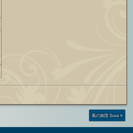
前
風の旅団 Sous
の
投
稿