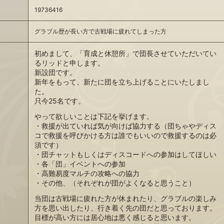
19736416
グラブル歴が長い方で古戦場に疲れてしまった方
初めまして、「育成と休憩所」で団長させていただいてい
るリッドと申します。
新設団です。
新年をもって、新たに団を立ち上げることにいたしまし
た。
只今25名です。
やって欲しいことは下記を挙げます。
・救援が出ていれば気が向けば協力する（団ちゃやディス
コで救援を呼びかける方は誰でもいいので救援するのは必
須です）
・団チャットもしくはディスコードへの参加はしてほしい
・各「団」イベントへの参加
・高難易度マルチの攻略への協力
・その他、（それぞれが団がよくなると思うこと）
当団は古戦場に疲れた方が休まれたり、グラブルの楽しみ
方を思い出したり、行き着く先の団だと思っております。
目標が高い方には居心地は悪く感じると思います。