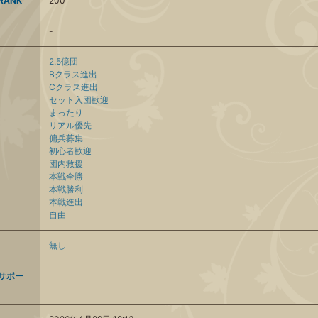
ANK
200
-
2.5億団
Bクラス進出
Cクラス進出
セット入団歓迎
まったり
リアル優先
傭兵募集
初心者歓迎
団内救援
本戦全勝
本戦勝利
本戦進出
自由
無し
サポー