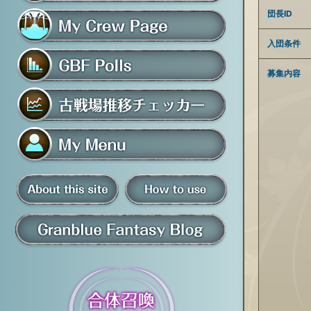
フレンド募集掲示板
団長ID
入団条件
マイ騎空団ページ
募集内容
グラブルアンケート
古戦場推移チェッカー
マイメニュー
板
騎空団員募集掲示板
掲示板の使い方
グラブル情報・ブログ
について