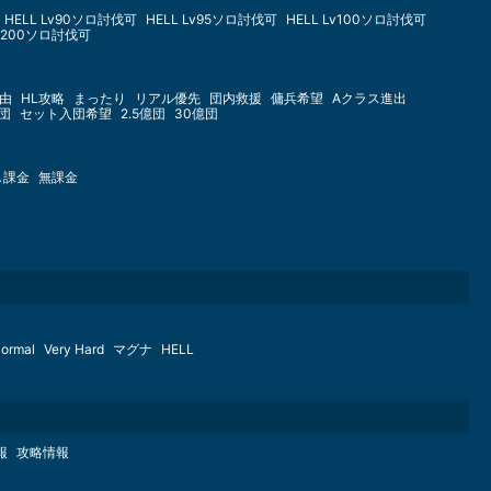
HELL Lv90ソロ討伐可
HELL Lv95ソロ討伐可
HELL Lv100ソロ討伐可
Lv200ソロ討伐可
由
HL攻略
まったり
リアル優先
団内救援
傭兵希望
Aクラス進出
億団
セット入団希望
2.5億団
30億団
し課金
無課金
ormal
Very Hard
マグナ
HELL
報
攻略情報