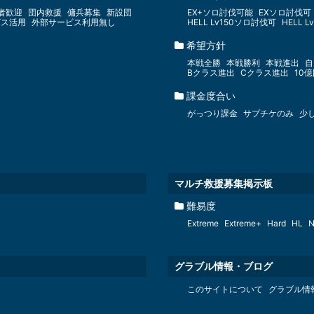
者歓迎
団内救援
傭兵募集
新設団
EX+ソロ討伐可能
EXソロ討伐可
ビス活用
外部サービス利用無し
HELL Lv150ソロ討伐可
HELL 
希望方針
本戦全勝
本戦勝利
本戦進出
自
Bクラス進出
Cクラス進出
10
課金度合い
がっつり課金
サプチケのみ
少
マルチ救援募集掲示板
難易度
Extreme
Extreme+
Hard
HL
N
グラブル情報・ブログ
このサイトについて
グラブル情