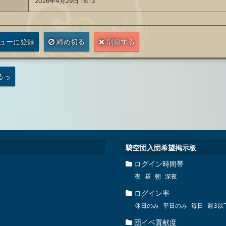
2026年4月29日 18:13
ューに登録
締め切る
削除する
るっ
騎空団入団希望掲示板
ログイン時間帯
夜
昼
朝
深夜
ログイン率
休日のみ
平日のみ
毎日
週3以
団イベ貢献度