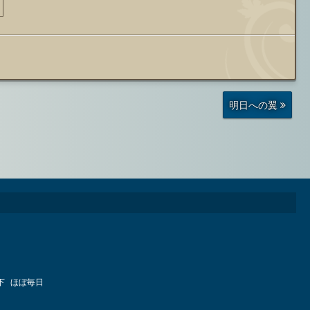
前
明日への翼
の
投
稿
下
ほぼ毎日