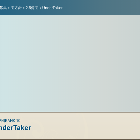
募集
»
団方針
»
2.5億団
»
UnderTaker
団RANK 10
nderTaker