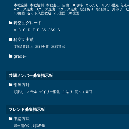
本戦全勝
本戦勝利
本戦進出
自由
HL攻略
まったり
リアル優先
初心
Aクラス進出
Bクラス進出
Cクラス進出
朝活あり
朝活無し
外部サー
10億団
セット入団歓迎
2.5億団
30億団
騎空団グレード
A
B
C
D
E
F
SS
SSS
S
騎空団実績
本戦1勝以上
本戦全勝
本戦進出
grade-
共闘メンバー募集掲示板
部屋方針
順貼り
スラ爆
デイリー消化
主貼り
同クエ周回
フレンド募集掲示板
申請方法
即申請OK
挨拶希望