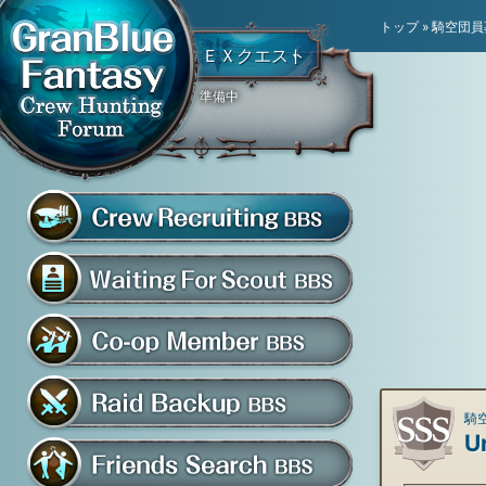
トップ
»
騎空団員
ＥＸクエスト
準備中
騎空団員募集掲示板
グラブル騎空団募集掲示
騎空団入団希望掲示板
共闘部屋・メンバー掲示板
騎空
U
マルチバトル救援募集掲示板