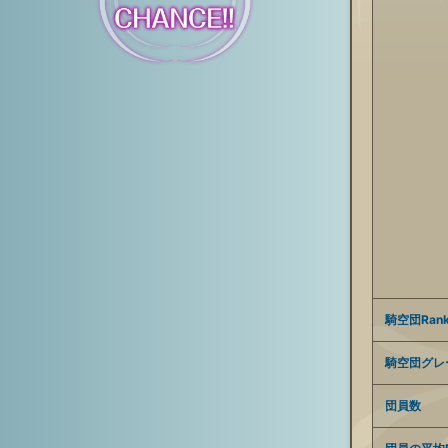
騎空団Ran
騎空団グレ
団員数