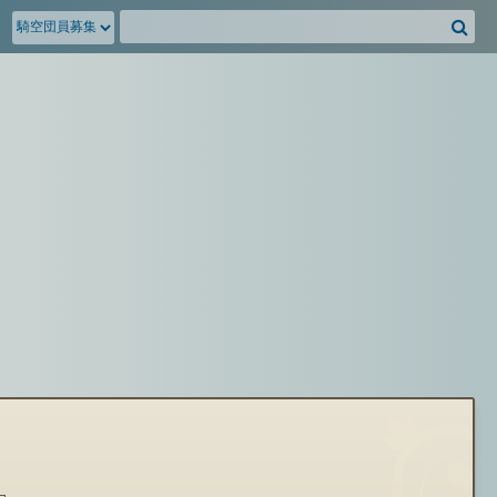
騎
空
団
募
集
掲
示
板
を
検
索