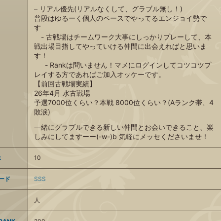
– リアル優先(リアルなくして、グラブル無し！)
普段はゆるーく個人のペースでやってるエンジョイ勢で
す
- 古戦場はチームワーク大事にしっかりプレーして、本
戦出場目指してやっていける仲間に出会えればと思いま
す！
- Rankは問いません！マメにログインしてコツコツプ
レイする方であればご加入オッケーです。
【前回古戦場実績】
26年4月 水古戦場
予選7000位くらい？本戦 8000位くらい？(Aランク帯、4
敗涙)
一緒にグラブルできる新しい仲間とお会いできること、楽
しみにしてますーー(-w-)b 気軽にメッセくださいませ！
k
10
ード
SSS
人