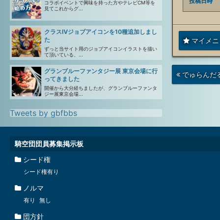
投稿日時
コラボイベントで興味を持った方やテレビCM等を
見てこれからグ...
クラスⅣジョブアイコンを10種追加しまし
た
マイメニ
ずっと当サイト用のジョブアイコンイラストを描い
て頂いている、...
グランブルーファンタジー展 東京会場に行
次
でゅらんだ
ってきました
の
投
開催から大分経ちましたが、グランブルーファンタ
稿
ジー展東京会場...
Tweets by gbfbbs
騎空団団員募集掲示板
シード権
シード権有り
ノルマ
有り
無し
団方針