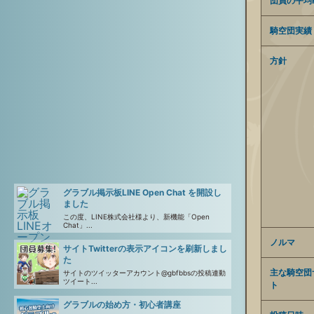
団員の平均R
騎空団実績
方針
グラブル掲示板LINE Open Chat を開設し
ました
この度、LINE株式会社様より、新機能「Open
Chat」...
ノルマ
サイトTwitterの表示アイコンを刷新しまし
た
主な騎空団
サイトのツイッターアカウント@gbfbbsの投稿連動
ツイート...
ト
グラブルの始め方・初心者講座