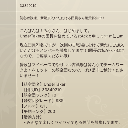
33849219
初心者歓迎、新規加入いただける団員さん絶賛募集中！
こんばんは！みなさん、はじめまして。
UnderTakerの団長を務めているstAckと申します m(_ _)m
現在団員21名ですが、次回の古戦場にむけて新たにご加入
いただけるメンバーを募集してます！(団長の私がへっぽこ
なので、ご容赦ください涙)
普段はマイペースでやりつつ古戦場は皆んなでチームワー
クよくをモットーの騎空団なので、ぜひ是非ご検討くださ
いませー！
【騎空団名】UnderTaker
【団長ID】33849219
【騎空団ランク】10
【騎空団グレード】SSS
【ノルマ】なし
【平均ランク】200
【活動方針】
- みんなで楽しくワイワイできる仲間を募集してます。