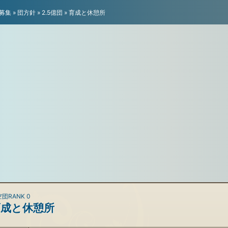
募集
»
団方針
»
2.5億団
»
育成と休憩所
団RANK 0
育成と休憩所