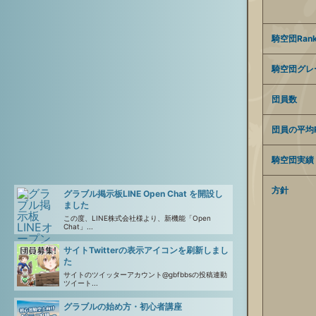
騎空団Ran
騎空団グレ
団員数
団員の平均R
騎空団実績
方針
グラブル掲示板LINE Open Chat を開設し
ました
この度、LINE株式会社様より、新機能「Open
Chat」...
サイトTwitterの表示アイコンを刷新しまし
た
サイトのツイッターアカウント@gbfbbsの投稿連動
ツイート...
グラブルの始め方・初心者講座