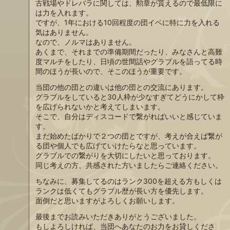
古戦場やドレバラに関しては、勲章が貰えるので最低限に
は力を入れます。
ですが、1年における10回程度の団イベに特に力を入れる
気はありません。
なので、ノルマはありません。
あくまで、それまでの準備期間だったり、みなさんと高難
度マルチをしたり、日頃の世間話やグラブルを語ってる時
間のほうが長いので、そこのほうが重要です。
当団の他の団との違いは他の団との交流にあります。
グラブルをしていると30人枠が少なすぎてどうにかして枠
を広げられないかと考えてしまいます。
そこで、自分はディスコードで繋がればいいと感じていま
す。
まだ始めたばかりで２つの団とですが、考えが合えば繋が
る団や個人でも広げていけたらなと思っています。
グラブルでの繋がりを大切にしたいと思っております。
同じ考えの方、共感された方いましたらご連絡ください。
ちなみに、募集してるのはランク300を超える方もしくは
ランクは低くてもグラブル歴が長い方を優先します。
面倒だと思いますがよろしくお願いします。
最後までお読みいただきありがとうございました。
もしよろしければ、当団へあなたのお力をお貸しくださ