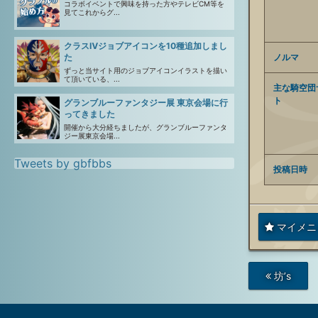
コラボイベントで興味を持った方やテレビCM等を
見てこれからグ...
クラスⅣジョブアイコンを10種追加しまし
ノルマ
た
ずっと当サイト用のジョブアイコンイラストを描い
て頂いている、...
主な騎空団
ト
グランブルーファンタジー展 東京会場に行
ってきました
開催から大分経ちましたが、グランブルーファンタ
ジー展東京会場...
Tweets by gbfbbs
投稿日時
マイメニ
次
坊’s
の
投
稿