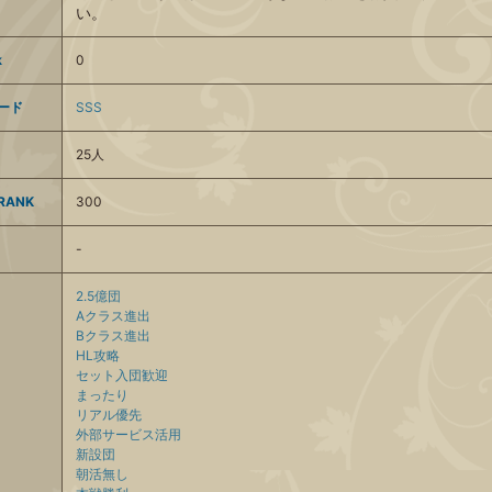
い。
k
0
ード
SSS
25人
ANK
300
-
2.5億団
Aクラス進出
Bクラス進出
HL攻略
セット入団歓迎
まったり
リアル優先
外部サービス活用
新設団
朝活無し