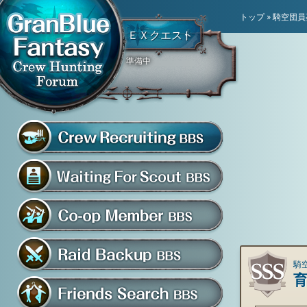
トップ
»
騎空団員
ＥＸクエスト
準備中
騎空団員募集掲示板
グラブル騎空団募集掲示
騎空団入団希望掲示板
共闘部屋・メンバー掲示板
騎空
マルチバトル救援募集掲示板