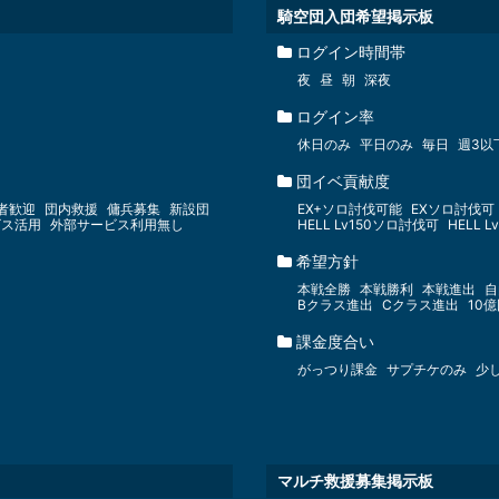
騎空団入団希望掲示板
ログイン時間帯
夜
昼
朝
深夜
ログイン率
休日のみ
平日のみ
毎日
週3以
団イベ貢献度
者歓迎
団内救援
傭兵募集
新設団
EX+ソロ討伐可能
EXソロ討伐可
ビス活用
外部サービス利用無し
HELL Lv150ソロ討伐可
HELL 
希望方針
本戦全勝
本戦勝利
本戦進出
自
Bクラス進出
Cクラス進出
10
課金度合い
がっつり課金
サプチケのみ
少
マルチ救援募集掲示板