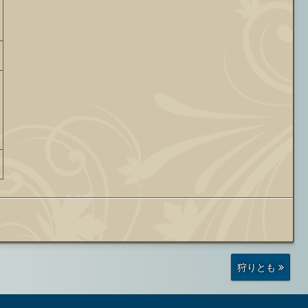
前
狩りとも
の
投
稿