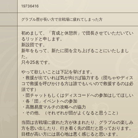
19736416
グラブル歴が長い方で古戦場に疲れてしまった方
初めまして、「育成と休憩所」で団長させていただいてい
るリッドと申します。
新設団です。
新年をもって、新たに団を立ち上げることにいたしまし
た。
只今25名です。
やって欲しいことは下記を挙げます。
・救援が出ていれば気が向けば協力する（団ちゃやディス
コで救援を呼びかける方は誰でもいいので救援するのは必
須です）
・団チャットもしくはディスコードへの参加はしてほしい
・各「団」イベントへの参加
・高難易度マルチの攻略への協力
・その他、（それぞれが団がよくなると思うこと）
当団は古戦場に疲れた方が休まれたり、グラブルの楽しみ
方を思い出したり、行き着く先の団だと思っております。
目標が高い方には居心地は悪く感じると思います。