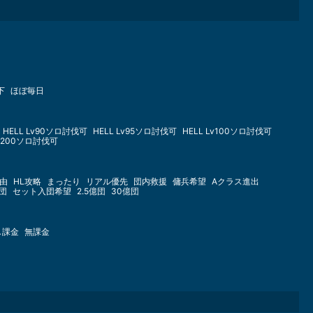
下
ほぼ毎日
HELL Lv90ソロ討伐可
HELL Lv95ソロ討伐可
HELL Lv100ソロ討伐可
Lv200ソロ討伐可
由
HL攻略
まったり
リアル優先
団内救援
傭兵希望
Aクラス進出
億団
セット入団希望
2.5億団
30億団
し課金
無課金