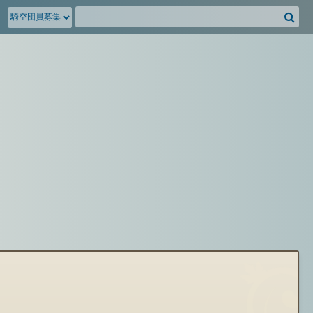
騎
空
団
募
集
掲
示
板
を
検
索