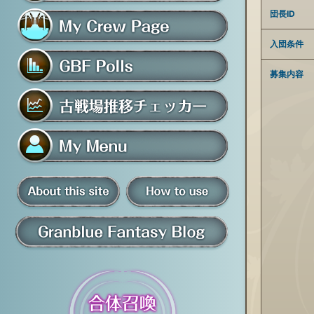
フレンド募集掲示板
団長ID
入団条件
マイ騎空団ページ
募集内容
グラブルアンケート
古戦場推移チェッカー
マイメニュー
板
騎空団員募集掲示板
掲示板の使い方
グラブル情報・ブログ
について