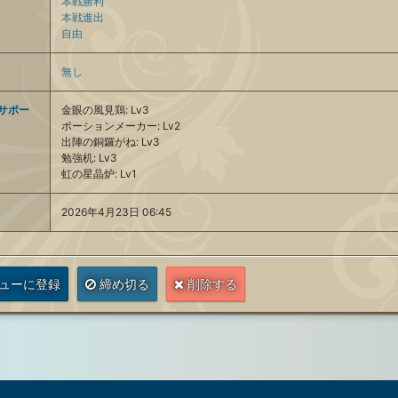
本戦勝利
本戦進出
自由
無し
サポー
金眼の風見鶏: Lv3
ポーションメーカー: Lv2
出陣の銅鑼がね: Lv3
勉強机: Lv3
虹の星晶炉: Lv1
2026年4月23日 06:45
ューに登録
締め切る
削除する