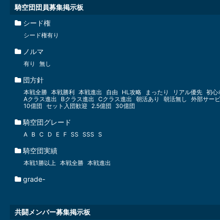
騎空団団員募集掲示板
シード権
シード権有り
ノルマ
有り
無し
団方針
本戦全勝
本戦勝利
本戦進出
自由
HL攻略
まったり
リアル優先
初心
Aクラス進出
Bクラス進出
Cクラス進出
朝活あり
朝活無し
外部サー
10億団
セット入団歓迎
2.5億団
30億団
騎空団グレード
A
B
C
D
E
F
SS
SSS
S
騎空団実績
本戦1勝以上
本戦全勝
本戦進出
grade-
共闘メンバー募集掲示板