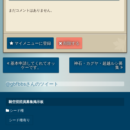
まだコメントはありません。
マイメニューに登録
削除する
次
前
基本申請してくれてオッ
神石・カグヤ・超越ルシ募
の
の
ケーです。
集
投
投
稿
稿
@gbfbbsさんのツイート
騎空団団員募集掲示板
シード権
シード権有り