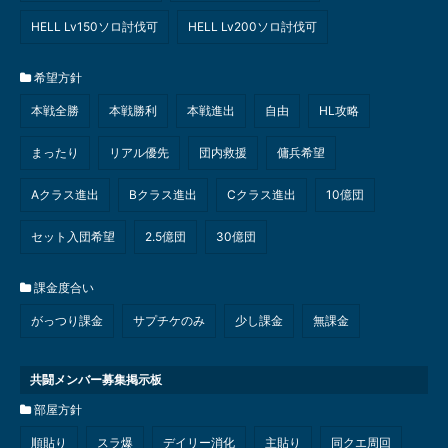
HELL Lv150ソロ討伐可
HELL Lv200ソロ討伐可
希望方針
本戦全勝
本戦勝利
本戦進出
自由
HL攻略
まったり
リアル優先
団内救援
傭兵希望
Aクラス進出
Bクラス進出
Cクラス進出
10億団
セット入団希望
2.5億団
30億団
課金度合い
がっつり課金
サプチケのみ
少し課金
無課金
共闘メンバー募集掲示板
部屋方針
順貼り
スラ爆
デイリー消化
主貼り
同クエ周回