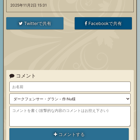
ー
ポ
2025年11月2日 15:31
召
ト
ー
ポ
召
ト
ー
喚
Twitterで共有
Facebookで共有
召
ト
ー
喚
召
ト
石
喚
召
ト
石
喚
召
石
喚
召
石
喚
石
コメント
喚
石
石
コメントする