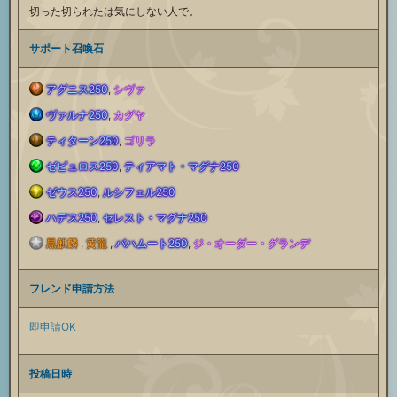
切った切られたは気にしない人で。
サポート召喚石
アグニス250
,
シヴァ
火
ヴァルナ250
,
カグヤ
水
ティターン250
,
ゴリラ
属
土
ゼピュロス250
,
ティアマト・マグナ250
属
風
性
ゼウス250
,
ルシフェル250
属
光
性
ハデス250
,
セレスト・マグナ250
属
闇
サ
性
黒麒麟
,
黄龍
,
バハムート250
,
ジ・オーダー・グランデ
属
フ
サ
性
属
ポ
サ
フレンド申請方法
性
リ
ポ
サ
性
ー
即申請OK
ポ
サ
ー
ー
ポ
サ
ト
投稿日時
ー
ポ
サ
ト