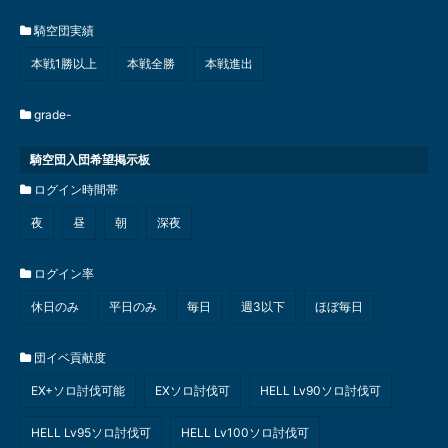
騎空団実績
本戦1勝以上
本戦全勝
本戦進出
grade-
騎空団入団希望掲示板
ログイン時間帯
夜
昼
朝
深夜
ログイン率
休日のみ
平日のみ
毎日
週3以下
ほぼ毎日
団イベ貢献度
EX+ソロ討伐可能
EXソロ討伐可
HELL Lv90ソロ討伐可
HELL Lv95ソロ討伐可
HELL Lv100ソロ討伐可