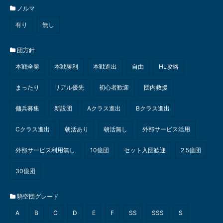
ノルマ
有り
無し
団方針
本戦全勝
本戦勝利
本戦進出
自由
HL攻略
まったり
リアル優先
初心者歓迎
団内救援
傭兵募集
新設団
Aクラス進出
Bクラス進出
Cクラス進出
朝活あり
朝活無し
外部サービス活用
外部サービス利用無し
10億団
セット入団歓迎
2.5億団
30億団
騎空団グレード
A
B
C
D
E
F
SS
SSS
S