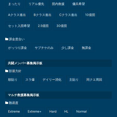
まったり
リアル優先
団内救援
傭兵希望
Aクラス進出
Bクラス進出
Cクラス進出
10億団
セット入団希望
2.5億団
30億団
課金度合い
がっつり課金
サプチケのみ
少し課金
無課金
共闘メンバー募集掲示板
部屋方針
順貼り
スラ爆
デイリー消化
主貼り
同クエ周回
マルチ救援募集掲示板
難易度
Extreme
Extreme+
Hard
HL
Normal