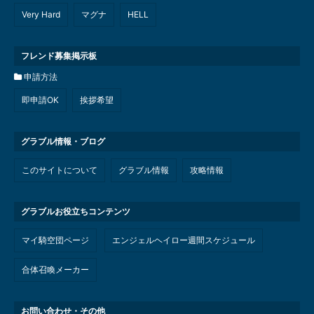
Very Hard
マグナ
HELL
フレンド募集掲示板
申請方法
即申請OK
挨拶希望
グラブル情報・ブログ
このサイトについて
グラブル情報
攻略情報
グラブルお役立ちコンテンツ
マイ騎空団ページ
エンジェルヘイロー週間スケジュール
合体召喚メーカー
お問い合わせ・その他