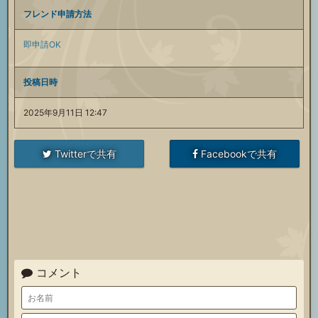
フレンド申請方法
属
即申請OK
性
投稿日時
サ
2025年9月11日 12:47
ポ
Twitterで共有
Facebookで共有
ー
ト
召
コメント
喚
石