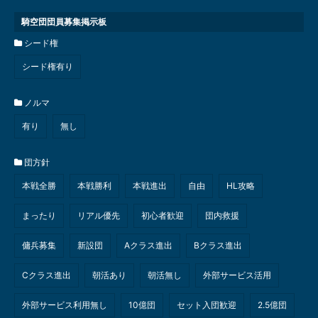
騎空団団員募集掲示板
シード権
シード権有り
ノルマ
有り
無し
団方針
本戦全勝
本戦勝利
本戦進出
自由
HL攻略
まったり
リアル優先
初心者歓迎
団内救援
傭兵募集
新設団
Aクラス進出
Bクラス進出
Cクラス進出
朝活あり
朝活無し
外部サービス活用
外部サービス利用無し
10億団
セット入団歓迎
2.5億団