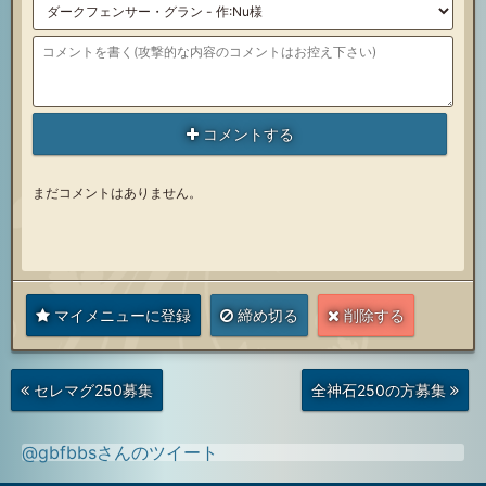
コメントする
まだコメントはありません。
マイメニューに登録
締め切る
削除する
次
前
セレマグ250募集
全神石250の方募集
の
の
投
投
稿
稿
@gbfbbsさんのツイート