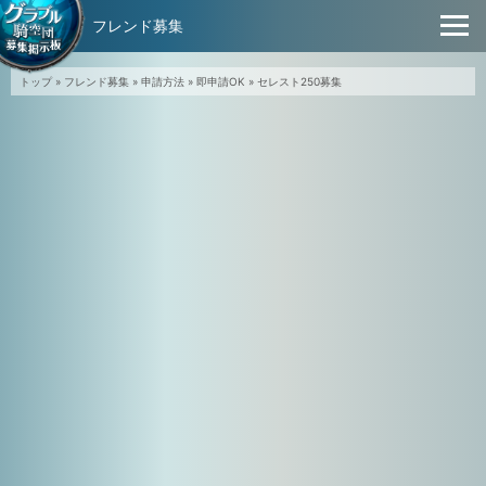
フレンド募集
トップ
»
フレンド募集
»
申請方法
»
即申請OK
»
セレスト250募集