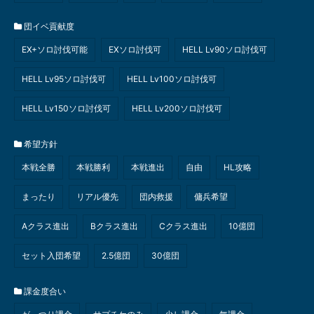
団イベ貢献度
EX+ソロ討伐可能
EXソロ討伐可
HELL Lv90ソロ討伐可
HELL Lv95ソロ討伐可
HELL Lv100ソロ討伐可
HELL Lv150ソロ討伐可
HELL Lv200ソロ討伐可
希望方針
本戦全勝
本戦勝利
本戦進出
自由
HL攻略
まったり
リアル優先
団内救援
傭兵希望
Aクラス進出
Bクラス進出
Cクラス進出
10億団
セット入団希望
2.5億団
30億団
課金度合い