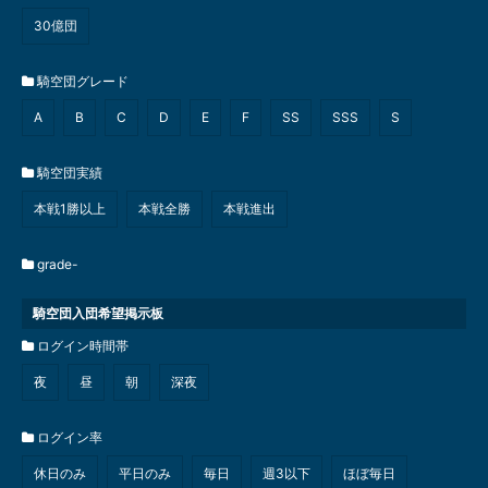
30億団
騎空団グレード
A
B
C
D
E
F
SS
SSS
S
騎空団実績
本戦1勝以上
本戦全勝
本戦進出
grade-
騎空団入団希望掲示板
ログイン時間帯
夜
昼
朝
深夜
ログイン率
休日のみ
平日のみ
毎日
週3以下
ほぼ毎日