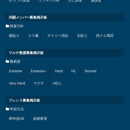
がっつり課金
サプチケのみ
少し課金
無課金
共闘メンバー募集掲示板
部屋方針
順貼り
スラ爆
デイリー消化
主貼り
同クエ周回
マルチ救援募集掲示板
難易度
Extreme
Extreme+
Hard
HL
Normal
Very Hard
マグナ
HELL
フレンド募集掲示板
申請方法
即申請OK
挨拶希望