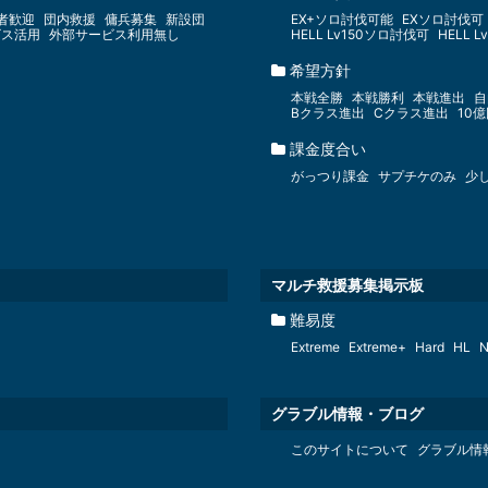
者歓迎
団内救援
傭兵募集
新設団
EX+ソロ討伐可能
EXソロ討伐可
ビス活用
外部サービス利用無し
HELL Lv150ソロ討伐可
HELL 
希望方針
本戦全勝
本戦勝利
本戦進出
自
Bクラス進出
Cクラス進出
10
課金度合い
がっつり課金
サプチケのみ
少
マルチ救援募集掲示板
難易度
Extreme
Extreme+
Hard
HL
N
グラブル情報・ブログ
このサイトについて
グラブル情