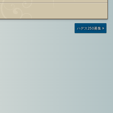
前
ハデス250募集
の
投
稿