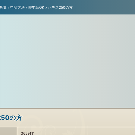
募集
»
申請方法
»
即申請OK
»
ハデス250の方
50の方
3659111