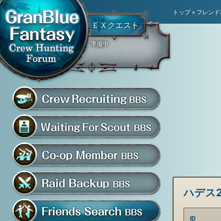
トップ
»
フレンド
ＥＸクエスト
準備中
騎空団員募集掲示板
グラブル騎空団募集掲示
騎空団入団希望掲示板
共闘部屋・メンバー掲示板
ハデス2
マルチバトル救援募集掲示板
ID