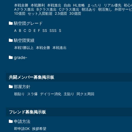
本戦全勝
本戦勝利
本戦進出
自由
HL攻略
まったり
リアル優先
初心
Aクラス進出
Bクラス進出
Cクラス進出
朝活あり
朝活無し
外部サー
10億団
セット入団歓迎
2.5億団
30億団
騎空団グレード
A
B
C
D
E
F
SS
SSS
S
騎空団実績
本戦1勝以上
本戦全勝
本戦進出
grade-
共闘メンバー募集掲示板
部屋方針
順貼り
スラ爆
デイリー消化
主貼り
同クエ周回
フレンド募集掲示板
申請方法
即申請OK
挨拶希望