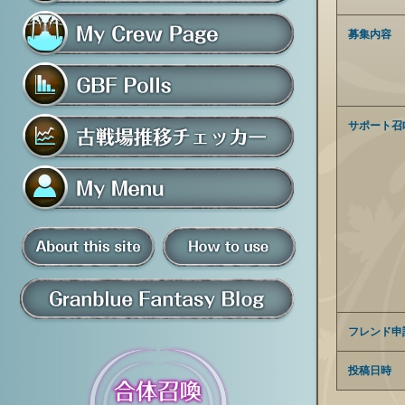
フレンド募集掲示板
募集内容
マイ騎空団ページ
グラブルアンケート
サポート召
古戦場推移チェッカー
マイメニュー
板
騎空団員募集掲示板
掲示板の使い方
フレンド申
グラブル情報・ブログ
投稿日時
について