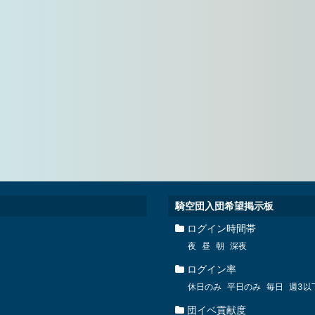
騎空団入団希望掲示板
ログイン時間帯
夜
昼
朝
深夜
ログイン率
休日のみ
平日のみ
毎日
週3以
団イベ貢献度