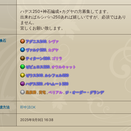
ハデス250+神石編成+カグヤの方募集してます。
出来ればルシバハ250あれば嬉しいですが、必須ではあり
ません。
宜しくお願い致します。
喚石
アグニス240
,
シヴァ
火
ヴァルナ250
,
カグヤ
水
ティターン230
,
ゴリラ
属
土
ゼピュロス220
,
オウルキャット
属
風
性
ゼウス240
,
ルシフェル250
属
光
性
ハデス250
,
バハムート250
属
闇
サ
性
黒麒麟
,
黄竜
,
ベリアル
,
ジ・オーダー・グランデ
属
フ
サ
性
属
ポ
サ
請方法
即申請OK
性
リ
ポ
サ
性
ー
2025年9月9日 16:38
ポ
サ
ー
ー
ポ