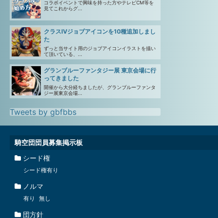
コラボイベントで興味を持った方やテレビCM等を
見てこれからグ...
クラスⅣジョブアイコンを10種追加しまし
た
ずっと当サイト用のジョブアイコンイラストを描い
て頂いている、...
グランブルーファンタジー展 東京会場に行
ってきました
開催から大分経ちましたが、グランブルーファンタ
ジー展東京会場...
Tweets by gbfbbs
騎空団団員募集掲示板
シード権
シード権有り
ノルマ
有り
無し
団方針