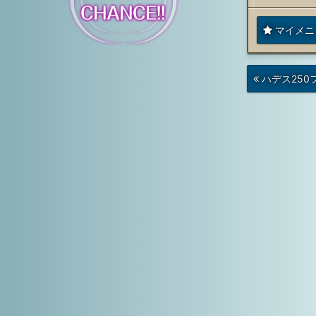
マイメニ
次
ハデス250
の
投
稿