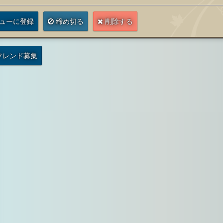
サ
ト
ー
ポ
サ
ト
ューに登録
締め切る
削除する
ー
ポ
召
ト
ー
ポ
召
ト
ー
喚
フレンド募集
召
ト
ー
喚
召
ト
石
喚
召
ト
石
喚
召
石
喚
召
石
喚
石
喚
石
石