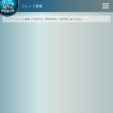
フレンド募集
トップ
»
フレンド募集
»
申請方法
»
即申請OK
»
条件特にありません