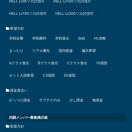
HELL Lv95ソロ討伐可
HELL Lv100ソロ討伐可
HELL Lv150ソロ討伐可
HELL Lv200ソロ討伐可
希望方針
本戦全勝
本戦勝利
本戦進出
自由
HL攻略
まったり
リアル優先
団内救援
傭兵希望
Aクラス進出
Bクラス進出
Cクラス進出
10億団
セット入団希望
2.5億団
30億団
課金度合い
がっつり課金
サプチケのみ
少し課金
無課金
共闘メンバー募集掲示板
部屋方針