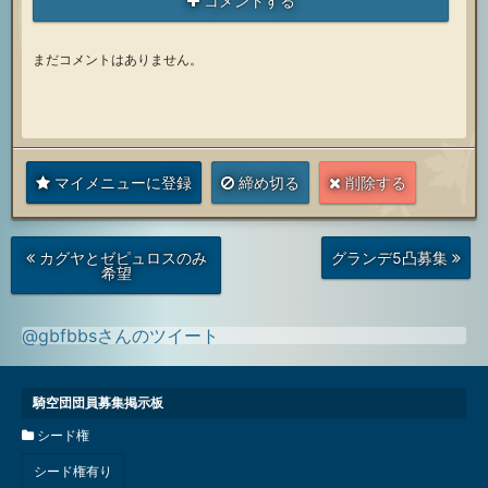
コメントする
まだコメントはありません。
マイメニューに登録
締め切る
削除する
次
前
カグヤとゼピュロスのみ
グランデ5凸募集
の
の
希望
投
投
稿
稿
@gbfbbsさんのツイート
騎空団団員募集掲示板
シード権
シード権有り