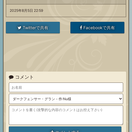
ポ
サ
ト
ー
ポ
2025年8月5日 22:59
ト
ー
ポ
召
ト
ー
Twitterで共有
Facebookで共有
召
ト
ー
喚
召
ト
喚
召
ト
石
喚
召
石
喚
召
石
喚
石
コメント
喚
石
石