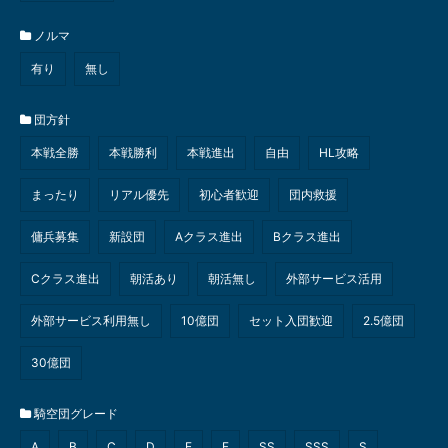
ノルマ
有り
無し
団方針
本戦全勝
本戦勝利
本戦進出
自由
HL攻略
まったり
リアル優先
初心者歓迎
団内救援
傭兵募集
新設団
Aクラス進出
Bクラス進出
Cクラス進出
朝活あり
朝活無し
外部サービス活用
外部サービス利用無し
10億団
セット入団歓迎
2.5億団
30億団
騎空団グレード
A
B
C
D
E
F
SS
SSS
S