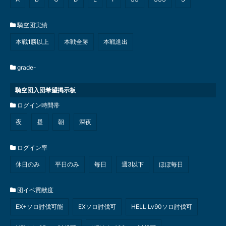
騎空団実績
本戦1勝以上
本戦全勝
本戦進出
grade-
騎空団入団希望掲示板
ログイン時間帯
夜
昼
朝
深夜
ログイン率
休日のみ
平日のみ
毎日
週3以下
ほぼ毎日
団イベ貢献度
EX+ソロ討伐可能
EXソロ討伐可
HELL Lv90ソロ討伐可