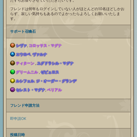
たすらお借りさせていただきたいです。
フレンドは何年もログインしていない人がほとんどの10名ほどしかお
らず、寂しい気持ちもあるのでよかったらよろしくお願いいたしま
す。
サポート召喚石
シヴァ
,
コロッサス・マグナ
火
エウロペ
,
ヴァルナ
水
ティターン
,
ユグドラシル・マグナ
属
土
グリームニル
,
ゼピュロス
属
風
性
ルシフェル
,
ジ・オーダー・グランデ
属
光
性
セレスト・マグナ
,
ベリアル
属
闇
サ
性
属
サ
フレンド申請方法
性
属
ポ
サ
性
即申請OK
ポ
サ
性
ー
ポ
サ
投稿日時
ー