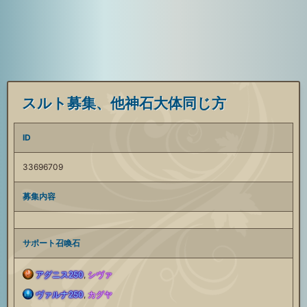
スルト募集、他神石大体同じ方
ID
33696709
募集内容
サポート召喚石
アグニス250
,
シヴァ
火
ヴァルナ250
,
カグヤ
水