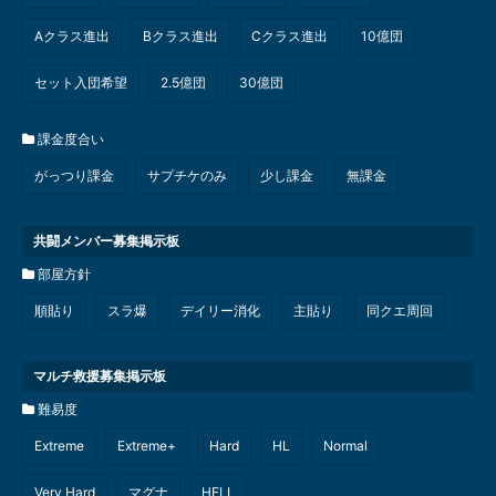
Aクラス進出
Bクラス進出
Cクラス進出
10億団
セット入団希望
2.5億団
30億団
課金度合い
がっつり課金
サプチケのみ
少し課金
無課金
共闘メンバー募集掲示板
部屋方針
順貼り
スラ爆
デイリー消化
主貼り
同クエ周回
マルチ救援募集掲示板
難易度
Extreme
Extreme+
Hard
HL
Normal
Very Hard
マグナ
HELL