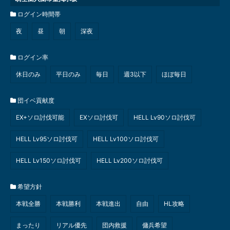
ログイン時間帯
夜
昼
朝
深夜
ログイン率
休日のみ
平日のみ
毎日
週3以下
ほぼ毎日
団イベ貢献度
EX+ソロ討伐可能
EXソロ討伐可
HELL Lv90ソロ討伐可
HELL Lv95ソロ討伐可
HELL Lv100ソロ討伐可
HELL Lv150ソロ討伐可
HELL Lv200ソロ討伐可
希望方針
本戦全勝
本戦勝利
本戦進出
自由
HL攻略
まったり
リアル優先
団内救援
傭兵希望