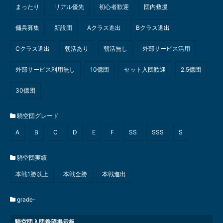
まったり
リアル優先
初心者歓迎
団内救援
傭兵募集
新設団
Aクラス進出
Bクラス進出
Cクラス進出
朝活あり
朝活無し
外部サービス活用
外部サービス利用無し
10億団
セット入団歓迎
2.5億団
30億団
騎空団グレード
A
B
C
D
E
F
SS
SSS
S
騎空団実績
本戦1勝以上
本戦全勝
本戦進出
grade-
騎空団入団希望掲示板