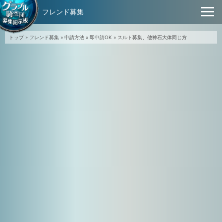
フレンド募集
トップ
»
フレンド募集
»
申請方法
»
即申請OK
»
スルト募集、他神石大体同じ方