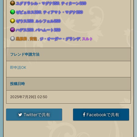
ユグドラシル・マグナ250
,
ティターン220
属
土
ゼピュロス230
,
ティアマト・マグナ250
属
風
性
ゼウス250
,
ルシフェル250
属
光
性
ハデス250
,
バハムート250
属
闇
サ
性
黒麒麟
,
黄龍
,
ジ・オーダー・グランデ
,
スルト
属
フ
サ
性
属
ポ
サ
フレンド申請方法
性
リ
ポ
サ
性
ー
即申請OK
ポ
サ
ー
ー
ポ
サ
ト
投稿日時
ー
ポ
サ
ト
ー
ポ
2025年7月29日 02:50
召
ト
ー
ポ
召
ト
ー
喚
Twitterで共有
Facebookで共有
召
ト
ー
喚
召
ト
石
喚
召
ト
石