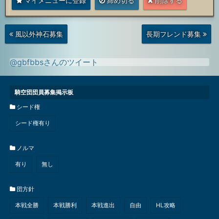
マイメニューに登録
締め切る
削除する
次
前
風以外神石募集
長期フレンド募集
の
の
投
投
稿
稿
@gbfbbsさんのツイート
騎空団団員募集掲示板
シード権
シード権有り
ノルマ
有り
無し
団方針
本戦全勝
本戦勝利
本戦進出
自由
HL攻略