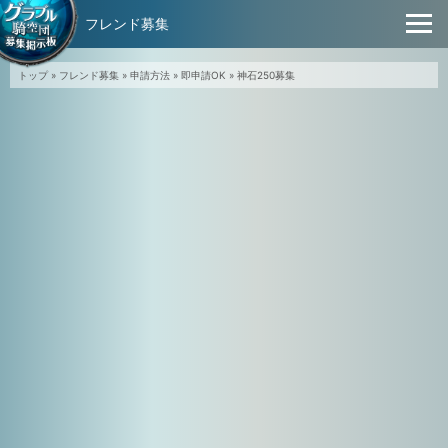
フレンド募集
トップ
»
フレンド募集
»
申請方法
»
即申請OK
»
神石250募集