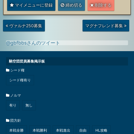
マイメニューに登録
締め切る
削除する
次
前
ヴァルナ250募集
マグナフレンド募集
の
の
投
投
稿
稿
@gbfbbsさんのツイート
騎空団団員募集掲示板
シード権
シード権有り
ノルマ
有り
無し
団方針
本戦全勝
本戦勝利
本戦進出
自由
HL攻略