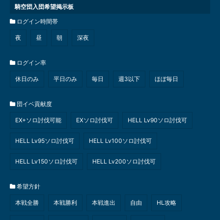
騎空団入団希望掲示板
ログイン時間帯
夜
昼
朝
深夜
ログイン率
休日のみ
平日のみ
毎日
週3以下
ほぼ毎日
団イベ貢献度
EX+ソロ討伐可能
EXソロ討伐可
HELL Lv90ソロ討伐可
HELL Lv95ソロ討伐可
HELL Lv100ソロ討伐可
HELL Lv150ソロ討伐可
HELL Lv200ソロ討伐可
希望方針
本戦全勝
本戦勝利
本戦進出
自由
HL攻略