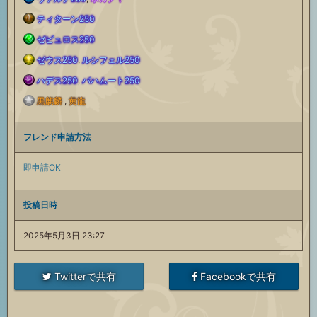
水
ティターン250
属
土
ゼピュロス250
属
風
性
ゼウス250
,
ルシフェル250
属
光
性
ハデス250
,
バハムート250
属
闇
サ
性
黒麒麟
,
黄龍
属
フ
サ
性
属
ポ
サ
フレンド申請方法
性
リ
ポ
サ
性
ー
即申請OK
ポ
サ
ー
ー
ポ
サ
ト
投稿日時
ー
ポ
サ
ト
ー
ポ
2025年5月3日 23:27
召
ト
ー
ポ
召
ト
ー
喚
Twitterで共有
Facebookで共有
召
ト
ー
喚
召
ト
石
喚