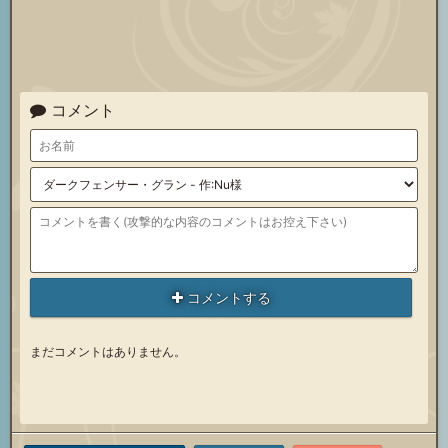
召
ト
石
喚
召
石
喚
召
石
喚
石
コメント
喚
石
石
コメントする
まだコメントはありません。