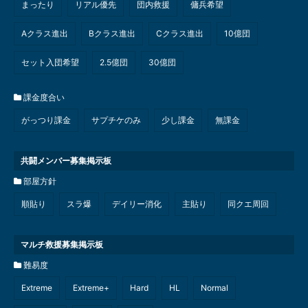
まったり
リアル優先
団内救援
傭兵希望
Aクラス進出
Bクラス進出
Cクラス進出
10億団
セット入団希望
2.5億団
30億団
課金度合い
がっつり課金
サプチケのみ
少し課金
無課金
共闘メンバー募集掲示板
部屋方針
順貼り
スラ爆
デイリー消化
主貼り
同クエ周回
マルチ救援募集掲示板
難易度
Extreme
Extreme+
Hard
HL
Normal