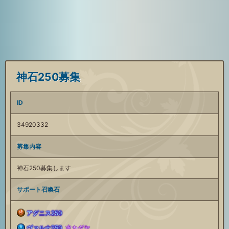
神石250募集
ID
34920332
募集内容
神石250募集します
サポート召喚石
アグニス250
火
ヴァルナ250
,
水カグヤ