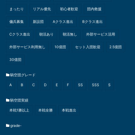
まったり
リアル優先
初心者歓迎
団内救援
傭兵募集
新設団
Aクラス進出
Bクラス進出
Cクラス進出
朝活あり
朝活無し
外部サービス活用
外部サービス利用無し
10億団
セット入団歓迎
2.5億団
30億団
騎空団グレード
A
B
C
D
E
F
SS
SSS
S
騎空団実績
本戦1勝以上
本戦全勝
本戦進出
grade-