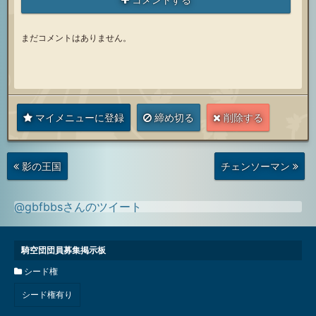
まだコメントはありません。
マイメニューに登録
締め切る
削除する
次
前
影の王国
チェンソーマン
の
の
投
投
稿
稿
@gbfbbsさんのツイート
騎空団団員募集掲示板
シード権
シード権有り