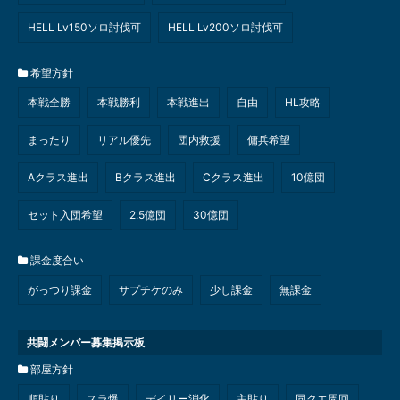
HELL Lv150ソロ討伐可
HELL Lv200ソロ討伐可
希望方針
本戦全勝
本戦勝利
本戦進出
自由
HL攻略
まったり
リアル優先
団内救援
傭兵希望
Aクラス進出
Bクラス進出
Cクラス進出
10億団
セット入団希望
2.5億団
30億団
課金度合い
がっつり課金
サプチケのみ
少し課金
無課金
共闘メンバー募集掲示板
部屋方針
順貼り
スラ爆
デイリー消化
主貼り
同クエ周回