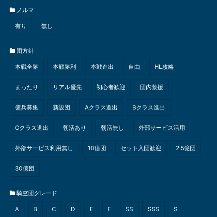
ノルマ
有り
無し
団方針
本戦全勝
本戦勝利
本戦進出
自由
HL攻略
まったり
リアル優先
初心者歓迎
団内救援
傭兵募集
新設団
Aクラス進出
Bクラス進出
Cクラス進出
朝活あり
朝活無し
外部サービス活用
外部サービス利用無し
10億団
セット入団歓迎
2.5億団
30億団
騎空団グレード
A
B
C
D
E
F
SS
SSS
S