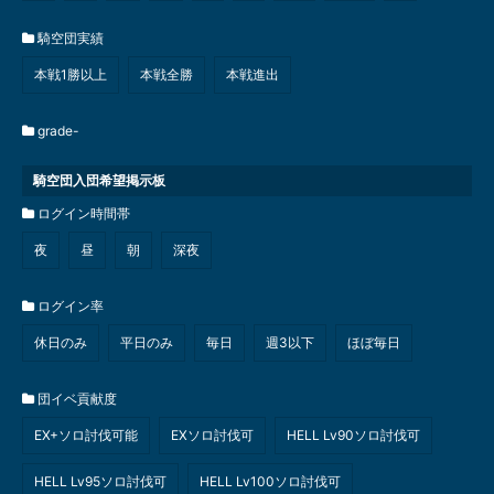
騎空団実績
本戦1勝以上
本戦全勝
本戦進出
grade-
騎空団入団希望掲示板
ログイン時間帯
夜
昼
朝
深夜
ログイン率
休日のみ
平日のみ
毎日
週3以下
ほぼ毎日
団イベ貢献度
EX+ソロ討伐可能
EXソロ討伐可
HELL Lv90ソロ討伐可
HELL Lv95ソロ討伐可
HELL Lv100ソロ討伐可