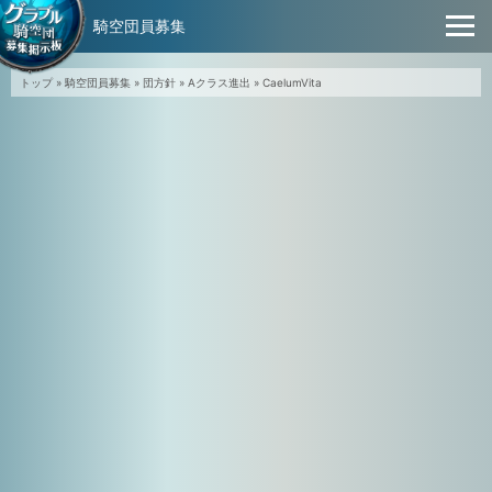
騎空団員募集
トップ
»
騎空団員募集
»
団方針
»
Aクラス進出
»
CaelumVita