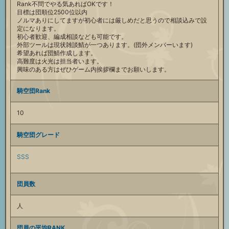
Rank不問でやる気あればOKです！
目標は団順位2500位以内
ノルマありにしてますが初心者には厳しめだと思うので相談込みで設
定になります。
初心者歓迎、編成相談なども可能です。
外部ツールは現状雑談鯖が一つあります。(団外メンバーいます)
希望あれば団鯖作成します。
高難度は火光は担当者います。
興味のある方はぜひゲーム内挨拶欄までお願いします。
騎空団Rank
10
騎空団グレード
SSS
団員数
人
団員の平均RANK