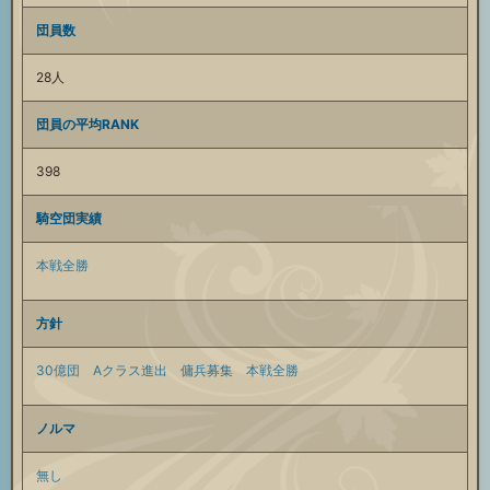
団員数
28人
団員の平均RANK
398
騎空団実績
本戦全勝
方針
30億団
Aクラス進出
傭兵募集
本戦全勝
ノルマ
無し