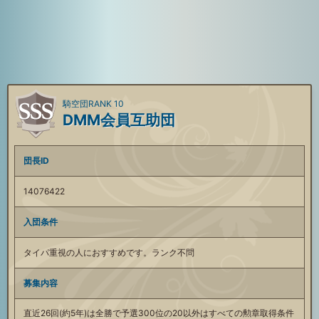
騎空団RANK 10
DMM会員互助団
団長ID
14076422
入団条件
タイパ重視の人におすすめです。ランク不問
募集内容
直近26回(約5年)は全勝で予選300位の20以外はすべての勲章取得条件