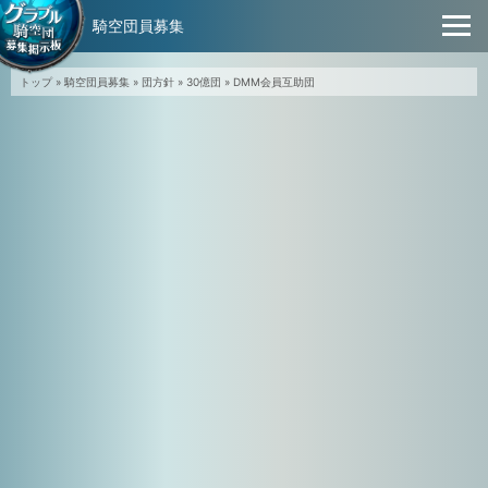
騎空団員募集
トップ
»
騎空団員募集
»
団方針
»
30億団
»
DMM会員互助団