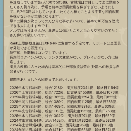
を達成しています(個人100で505個)。古戦場は方針として楽に勲章を
たくさん貰う為に、予選と前半は団貢献度を稼ぎすぎないようにし
て、約7年3勝以上しています。たくさん稼ぐことより不要な団貢献度
を稼がない事が重要になります。
早々に勝負か決まってのんびりな事が多いので、後半で10万位を達成
できる人におすすめです。
ノルマはありませんが、最終日は強いところと当たりやすいのでたく
さん稼いで欲しいです。
Rank上限解放直後はEXPをRPに変更する予定です。サポートは全団員
が発動できる設定です。
騎空挺、島開拓はコンプしています。
長期間ログインがない、ランクの変動がない、プレイが少ない方は解
雇します。
団員の救援に入った場合は基本的に外部救援は禁止(外部への救援は自
発者が行う)です。
質問等ありましたら団長までお願いします。
2026年水古戦場4勝、総合1218位、団貢献度2344億、最終日1154億
2026年土古戦場4勝、総合1722位、団貢献度1558億、最終日1073億
2025年風古戦場4勝、総合1365位、団貢献度1294億、最終日822億
2025年闇古戦場4勝、総合1389位、団貢献度1125億、最終日786億
2025年火古戦場4勝、総合1469位、団貢献度891億、最終日639億
2025年光古戦場4勝、総合1119位、団貢献度1251億、最終日753億
2025年水古戦場4勝、総合1394位、団貢献度974億、最終日652億
2024年風古戦場4勝、総合1462位、団貢献度832億、最終日582億
2024年土古戦場4勝、総合931位、団貢献度959億、最終日509億
2024年闇古戦場4勝、総合1471位、団貢献度636億、最終日374億