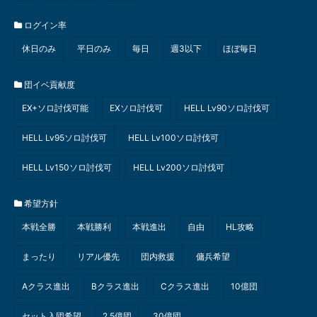
ログイン率
休日のみ
平日のみ
毎日
週3以下
ほぼ毎日
団イベ貢献度
EX+ソロ討伐可能
EXソロ討伐可
HELL Lv90ソロ討伐可
HELL Lv95ソロ討伐可
HELL Lv100ソロ討伐可
HELL Lv150ソロ討伐可
HELL Lv200ソロ討伐可
希望方針
本戦全勝
本戦勝利
本戦進出
自由
HL攻略
まったり
リアル優先
団内救援
傭兵希望
Aクラス進出
Bクラス進出
Cクラス進出
10億団
セット入団希望
2.5億団
30億団