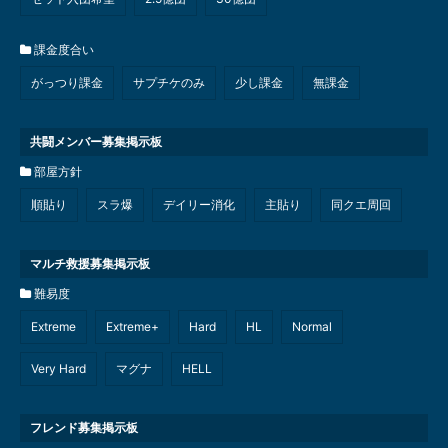
課金度合い
がっつり課金
サプチケのみ
少し課金
無課金
共闘メンバー募集掲示板
部屋方針
順貼り
スラ爆
デイリー消化
主貼り
同クエ周回
マルチ救援募集掲示板
難易度
Extreme
Extreme+
Hard
HL
Normal
Very Hard
マグナ
HELL
フレンド募集掲示板