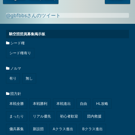
の
の
投
投
稿
稿
@gbfbbsさんのツイート
騎空団団員募集掲示板
シード権
シード権有り
ノルマ
有り
無し
団方針
本戦全勝
本戦勝利
本戦進出
自由
HL攻略
まったり
リアル優先
初心者歓迎
団内救援
傭兵募集
新設団
Aクラス進出
Bクラス進出