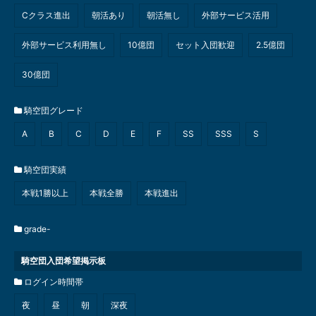
Cクラス進出
朝活あり
朝活無し
外部サービス活用
外部サービス利用無し
10億団
セット入団歓迎
2.5億団
30億団
騎空団グレード
A
B
C
D
E
F
SS
SSS
S
騎空団実績
本戦1勝以上
本戦全勝
本戦進出
grade-
騎空団入団希望掲示板
ログイン時間帯
夜
昼
朝
深夜