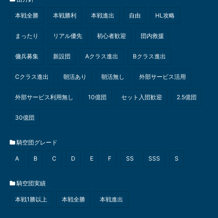
本戦全勝
本戦勝利
本戦進出
自由
HL攻略
まったり
リアル優先
初心者歓迎
団内救援
傭兵募集
新設団
Aクラス進出
Bクラス進出
Cクラス進出
朝活あり
朝活無し
外部サービス活用
外部サービス利用無し
10億団
セット入団歓迎
2.5億団
30億団
騎空団グレード
A
B
C
D
E
F
SS
SSS
S
騎空団実績
本戦1勝以上
本戦全勝
本戦進出