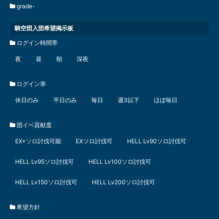
grade-
騎空団入団希望掲示板
ログイン時間帯
夜
昼
朝
深夜
ログイン率
休日のみ
平日のみ
毎日
週3以下
ほぼ毎日
団イベ貢献度
EX+ソロ討伐可能
EXソロ討伐可
HELL Lv90ソロ討伐可
HELL Lv95ソロ討伐可
HELL Lv100ソロ討伐可
HELL Lv150ソロ討伐可
HELL Lv200ソロ討伐可
希望方針