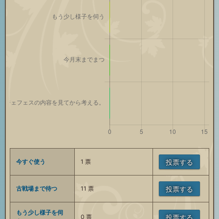
今すぐ使う
1
票
投票する
古戦場まで待つ
11
票
投票する
もう少し様子を伺
0
票
投票する