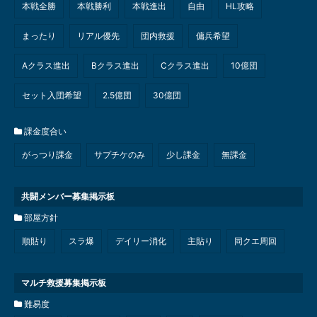
本戦全勝
本戦勝利
本戦進出
自由
HL攻略
まったり
リアル優先
団内救援
傭兵希望
Aクラス進出
Bクラス進出
Cクラス進出
10億団
セット入団希望
2.5億団
30億団
課金度合い
がっつり課金
サプチケのみ
少し課金
無課金
共闘メンバー募集掲示板
部屋方針
順貼り
スラ爆
デイリー消化
主貼り
同クエ周回
マルチ救援募集掲示板
難易度