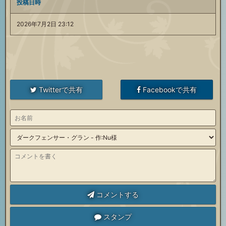
投稿日時
2026年7月2日 23:12
Twitterで共有
Facebookで共有
コメントする
スタンプ