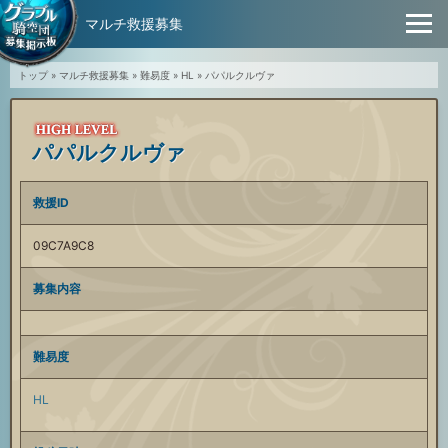
マルチ救援募集
トップ
»
マルチ救援募集
»
難易度
»
HL
»
パパルクルヴァ
パパルクルヴァ
救援ID
09C7A9C8
募集内容
難易度
HL