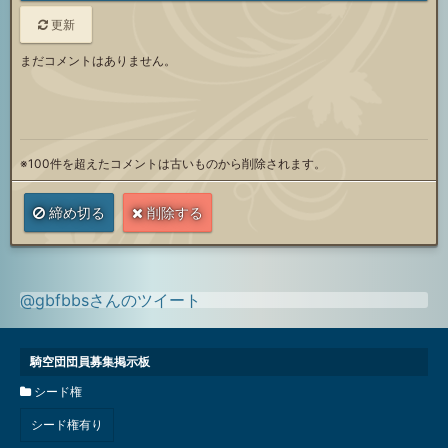
更新
まだコメントはありません。
※100件を超えたコメントは古いものから削除されます。
締め切る
削除する
@gbfbbsさんのツイート
騎空団団員募集掲示板
シード権
シード権有り