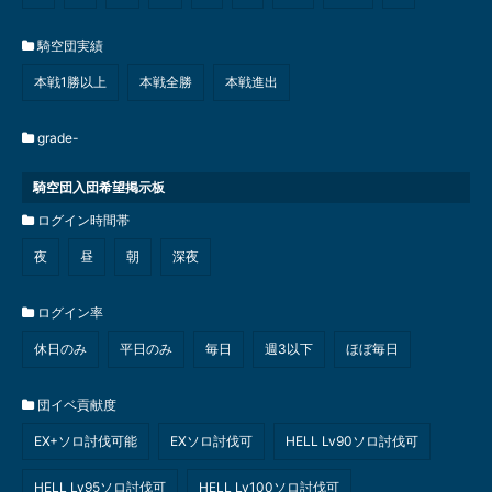
騎空団実績
本戦1勝以上
本戦全勝
本戦進出
grade-
騎空団入団希望掲示板
ログイン時間帯
夜
昼
朝
深夜
ログイン率
休日のみ
平日のみ
毎日
週3以下
ほぼ毎日
団イベ貢献度
EX+ソロ討伐可能
EXソロ討伐可
HELL Lv90ソロ討伐可
HELL Lv95ソロ討伐可
HELL Lv100ソロ討伐可