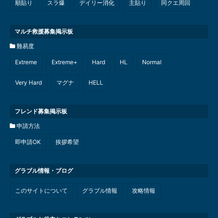
順貼り
スラ爆
デイリー消化
主貼り
同クエ周回
マルチ救援募集掲示板
難易度
Extreme
Extreme+
Hard
HL
Normal
Very Hard
マグナ
HELL
フレンド募集掲示板
申請方法
即申請OK
挨拶希望
グラブル情報・ブログ
このサイトについて
グラブル情報
攻略情報