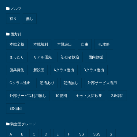
ノルマ
有り
無し
団方針
本戦全勝
本戦勝利
本戦進出
自由
HL攻略
まったり
リアル優先
初心者歓迎
団内救援
傭兵募集
新設団
Aクラス進出
Bクラス進出
Cクラス進出
朝活あり
朝活無し
外部サービス活用
外部サービス利用無し
10億団
セット入団歓迎
2.5億団
30億団
騎空団グレード
A
B
C
D
E
F
SS
SSS
S