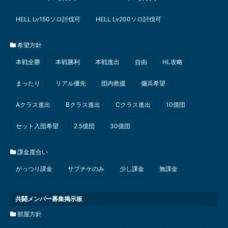
HELL Lv150ソロ討伐可
HELL Lv200ソロ討伐可
希望方針
本戦全勝
本戦勝利
本戦進出
自由
HL攻略
まったり
リアル優先
団内救援
傭兵希望
Aクラス進出
Bクラス進出
Cクラス進出
10億団
セット入団希望
2.5億団
30億団
課金度合い
がっつり課金
サプチケのみ
少し課金
無課金
共闘メンバー募集掲示板
部屋方針