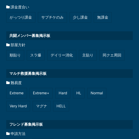
課金度合い
がっつり課金
サプチケのみ
少し課金
無課金
共闘メンバー募集掲示板
部屋方針
順貼り
スラ爆
デイリー消化
主貼り
同クエ周回
マルチ救援募集掲示板
難易度
Extreme
Extreme+
Hard
HL
Normal
Very Hard
マグナ
HELL
フレンド募集掲示板
申請方法