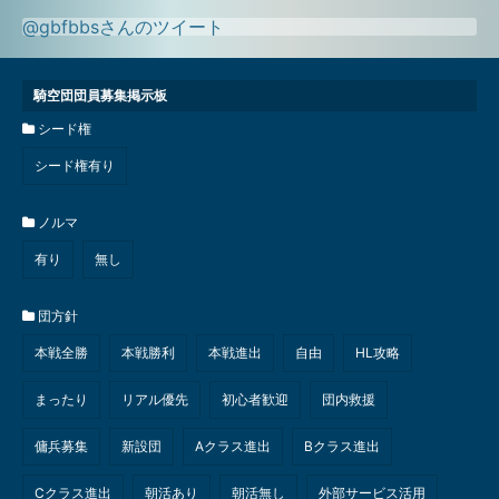
@gbfbbsさんのツイート
騎空団団員募集掲示板
シード権
シード権有り
ノルマ
有り
無し
団方針
本戦全勝
本戦勝利
本戦進出
自由
HL攻略
まったり
リアル優先
初心者歓迎
団内救援
傭兵募集
新設団
Aクラス進出
Bクラス進出
Cクラス進出
朝活あり
朝活無し
外部サービス活用