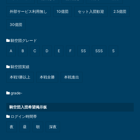
外部サービス利用無し
10億団
セット入団歓迎
2.5億団
30億団
騎空団グレード
A
B
C
D
E
F
SS
SSS
S
騎空団実績
本戦1勝以上
本戦全勝
本戦進出
grade-
騎空団入団希望掲示板
ログイン時間帯
夜
昼
朝
深夜