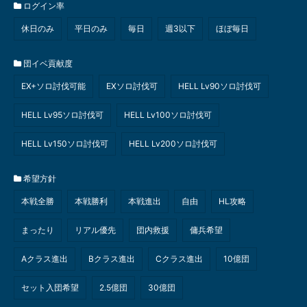
ログイン率
休日のみ
平日のみ
毎日
週3以下
ほぼ毎日
団イベ貢献度
EX+ソロ討伐可能
EXソロ討伐可
HELL Lv90ソロ討伐可
HELL Lv95ソロ討伐可
HELL Lv100ソロ討伐可
HELL Lv150ソロ討伐可
HELL Lv200ソロ討伐可
希望方針
本戦全勝
本戦勝利
本戦進出
自由
HL攻略
まったり
リアル優先
団内救援
傭兵希望
Aクラス進出
Bクラス進出
Cクラス進出
10億団
セット入団希望
2.5億団
30億団