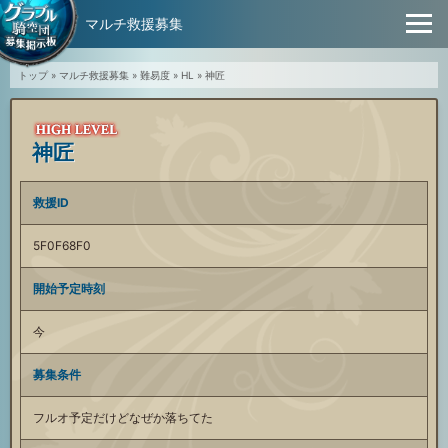
マルチ救援募集
トップ
»
マルチ救援募集
»
難易度
»
HL
»
神匠
神匠
救援ID
5F0F68F0
開始予定時刻
今
募集条件
フルオ予定だけどなぜか落ちてた