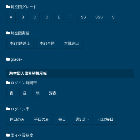
騎空団グレード
A
B
C
D
E
F
SS
SSS
S
騎空団実績
本戦1勝以上
本戦全勝
本戦進出
grade-
騎空団入団希望掲示板
ログイン時間帯
夜
昼
朝
深夜
ログイン率
休日のみ
平日のみ
毎日
週3以下
ほぼ毎日
団イベ貢献度