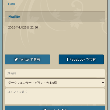
Hard
投稿日時
2026年4月25日 22:56
Twitterで共有
Facebookで共有