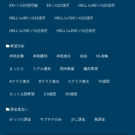
EX+ソロ討伐可能
EXソロ討伐可
HELL Lv90ソロ討伐可
HELL Lv95ソロ討伐可
HELL Lv100ソロ討伐可
HELL Lv150ソロ討伐可
HELL Lv200ソロ討伐可
希望方針
本戦全勝
本戦勝利
本戦進出
自由
HL攻略
まったり
リアル優先
団内救援
傭兵希望
Aクラス進出
Bクラス進出
Cクラス進出
10億団
セット入団希望
2.5億団
30億団
課金度合い
がっつり課金
サプチケのみ
少し課金
無課金