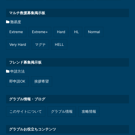
マルチ救援募集掲示板
難易度
Extreme
Extreme+
Hard
HL
Normal
Very Hard
マグナ
HELL
フレンド募集掲示板
申請方法
即申請OK
挨拶希望
グラブル情報・ブログ
このサイトについて
グラブル情報
攻略情報
グラブルお役立ちコンテンツ