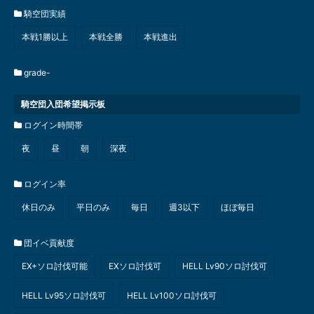
騎空団実績
本戦1勝以上
本戦全勝
本戦進出
grade-
騎空団入団希望掲示板
ログイン時間帯
夜
昼
朝
深夜
ログイン率
休日のみ
平日のみ
毎日
週3以下
ほぼ毎日
団イベ貢献度
EX+ソロ討伐可能
EXソロ討伐可
HELL Lv90ソロ討伐可
HELL Lv95ソロ討伐可
HELL Lv100ソロ討伐可